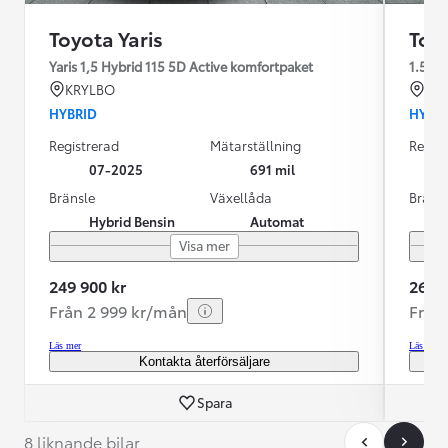
Toyota Yaris
Toyo
Yaris 1,5 Hybrid 115 5D Active komfortpaket
1.5
KRYLBO
KR
HYBRID
HYBR
Registrerad
Mätarställning
Regist
07-2025
691 mil
Bränsle
Växellåda
Bräns
Hybrid Bensin
Automat
Visa mer
249 900 kr
269 9
Från 2 999 kr/mån
Från
Läs mer
Läs mer
Kontakta återförsäljare
Spara
8 liknande bilar