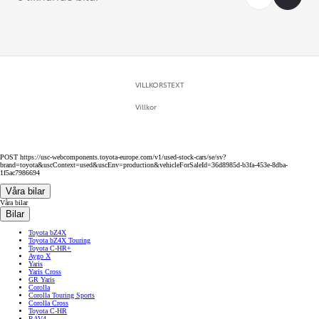
VILLKORSTEXT
Villkor
POST https://usc-webcomponents.toyota-europe.com/v1/used-stock-cars/se/sv?
brand=toyota&uscContext=used&uscEnv=production&vehicleForSaleId=36d8985d-b3fa-453e-8dba-
1f5ac7986694
Våra bilar
Våra bilar
Bilar
Toyota bZ4X
Toyota bZ4X Touring
Toyota C-HR+
Aygo X
Yaris
Yaris Cross
GR Yaris
Corolla
Corolla Touring Sports
Corolla Cross
Toyota C-HR
RAV4