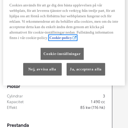
Cookies används för att ge dig den bästa upplevelsen på vår
Width
1 745
mm
webbplats, för att leverera tjänster och verktyg från tredje part, för att
hjälpa oss att förstå och förbättra hur webbplatsen fungerar och för
reklam. Vi rekommenderar att du behåller alla cookies, men om du inte
accepterar detta kan du enkelt ändra dem genom att klicka på
alternativet för cookie-inställningar nedan. Fullständig information
finns i vår cookie-policy.
Cookie-policy
Föbrukning
Förbrukning
3,8
l/100 km
Cookie-inställningar
Euro Class
EURO 6
Kombinerad Co2
87
g/km
Nej, avvisa alla
Ja, acceptera alla
Motor
Cylindrar
3
Kapacitet
1 490
cc
Effekt
85
kw (116 hk)
Prestanda