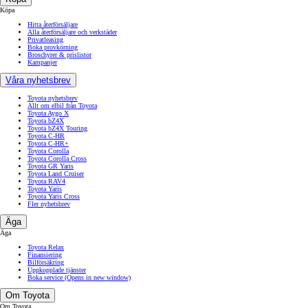
Köpa
Hitta återförsäljare
Alla återförsäljare och verkstäder
Privatleasing
Boka provkörning
Broschyrer & prislistor
Kampanjer
Våra nyhetsbrev
Toyota nyhetsbrev
Allt om elbil från Toyota
Toyota Aygo X
Toyota bZ4X
Toyota bZ4X Touring
Toyota C-HR
Toyota C-HR+
Toyota Corolla
Toyota Corolla Cross
Toyota GR Yaris
Toyota Land Cruiser
Toyota RAV4
Toyota Yaris
Toyota Yaris Cross
Fler nyhetsbrev
Äga
Äga
Toyota Relax
Finansiering
Bilförsäkring
Uppkopplade tjänster
Boka service
(Opens in new window)
Om Toyota
Om Toyota