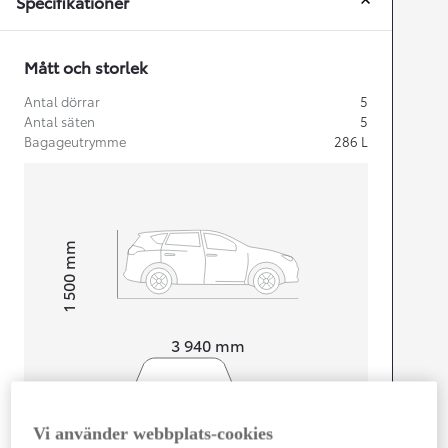
Specifikationer
Mått och storlek
Antal dörrar
5
Antal säten
5
Bagageutrymme
286
L
mm
1 500
Height
Length
3 940
mm
Vi använder webbplats-cookies