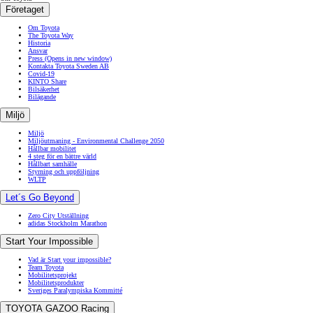
Företaget
Om Toyota
The Toyota Way
Historia
Ansvar
Press
(Opens in new window)
Kontakta Toyota Sweden AB
Covid-19
KINTO Share
Bilsäkerhet
Bilägande
Miljö
Miljö
Miljöutmaning - Environmental Challenge 2050
Hållbar mobilitet
4 steg för en bättre värld
Hållbart samhälle
Styrning och uppföljning
WLTP
Let´s Go Beyond
Zero City Utställning
adidas Stockholm Marathon
Start Your Impossible
Vad är Start your impossible?
Team Toyota
Mobilitetsprojekt
Mobilitetsprodukter
Sveriges Paralympiska Kommitté
TOYOTA GAZOO Racing