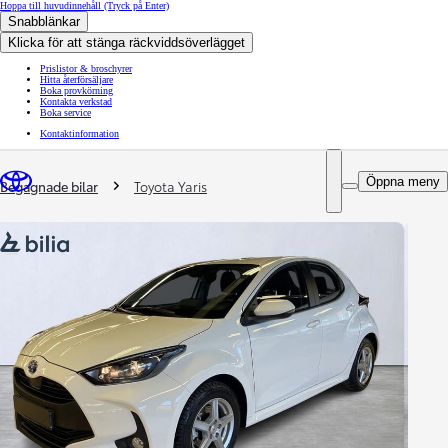
Hoppa till huvudinnehåll
(Tryck på Enter)
Snabblänkar
Klicka för att stänga räckviddsöverlägget
Prislistor & broschyrer
Hitta återförsäljare
Boka provkörning
Kontakta verkstad
Boka service
Kontaktinformation
You are here
:
Öppna meny
Begagnade bilar
Toyota Yaris