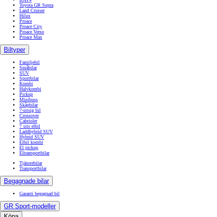
Toyota GR Supra
Land Cruiser
Hilux
Proace
Proace City
Proace Verso
Proace Max
Biltyper
Familjebil
Småbilar
SUV
Sportbilar
Kombi
Halvkombi
Pickup
Minibuss
Skåpbilar
7-sitsig bil
Crossover
Cabriolet
7 sits elbil
Laddhybrid SUV
Hybrid SUV
Elbil kombi
El pickup
Eltransportbilar
Tjänstebilar
Transportbilar
Begagnade bilar
Garanti begagnad bil
GR Sport-modeller
Köpa