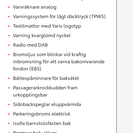
Varvräknare analog
Varningssystem för lågt däcktryck (TPWS)
Textilmattor med Yaris logotyp
Varning kvarglömd nyckel
Radio med DAB
Bromsljus som blinkar vid kraftig
inbromsning för att varna bakomvarande
fordon (EBS)
Bältespåminnare för baksätet
Passagerarkrockkudden fram
urkopplingsbar
Sidobackspeglar eluppvärmda
Parkeringsbroms elektrisk
Isofix barnstolsfästen bak
Bromsar bak, skivor