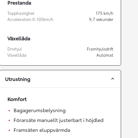
Prestanda
Topphastighet
175
km/h
Acceleration 0-100km/h
9,7
sekunder
Växellåda
Drivhjul
Framhjulsdrift
Växellåda
Automat
Utrustning
Komfort
Bagagerumsbelysning
Förarsäte manuellt justerbart i höjdled
Framsäten eluppvärmda