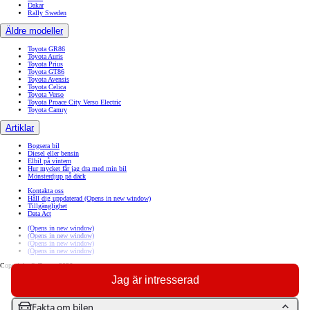
Dakar
Rally Sweden
Äldre modeller
Toyota GR86
Toyota Auris
Toyota Prius
Toyota GT86
Toyota Avensis
Toyota Celica
Toyota Verso
Toyota Proace City Verso Electric
Toyota Camry
Artiklar
Bogsera bil
Diesel eller bensin
Elbil på vintern
Hur mycket får jag dra med min bil
Mönsterdjup på däck
Kontakta oss
Håll dig uppdaterad
(Opens in new window)
Tillgänglighet
Data Act
(Opens in new window)
(Opens in new window)
(Opens in new window)
(Opens in new window)
Copyright © Toyota 2026
Jag är intresserad
Sajtpolicy
Integritetspolicy
Cookiepolicy
Sammanställning av personuppgiftsbehandlingar
Fakta om bilen