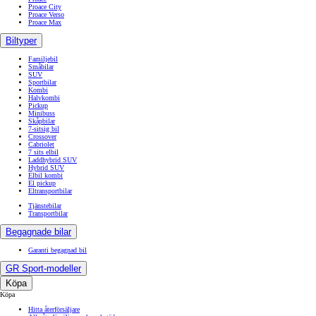
Proace City
Proace Verso
Proace Max
Biltyper
Familjebil
Småbilar
SUV
Sportbilar
Kombi
Halvkombi
Pickup
Minibuss
Skåpbilar
7-sitsig bil
Crossover
Cabriolet
7 sits elbil
Laddhybrid SUV
Hybrid SUV
Elbil kombi
El pickup
Eltransportbilar
Tjänstebilar
Transportbilar
Begagnade bilar
Garanti begagnad bil
GR Sport-modeller
Köpa
Köpa
Hitta återförsäljare