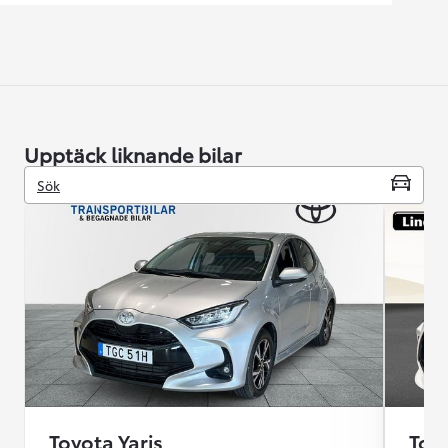
Upptäck liknande bilar
Sök
Toyota Yaris
Toyo