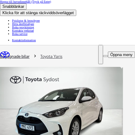
Hoppa till huvudinnehåll
(Tryck på Enter)
Snabblänkar
Klicka för att stänga räckviddsöverlägget
Prislistor & broschyrer
Hitta återförsäljare
Boka provkörning
Kontakta verkstad
Boka service
Kontaktinformation
You are here
:
Öppna meny
Begagnade bilar
Toyota Yaris