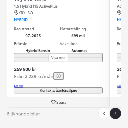
1.5 Hybrid 115 ActivePlus
Active
KRYLBO
BO
HYBRID
HYBR
Registrerad
Mätarställning
Regist
07-2025
699 mil
Bränsle
Växellåda
Bräns
Hybrid Bensin
Automat
Visa mer
269 900 kr
264 9
Från 3 239 kr/mån
Från
Läs mer
Läs mer
Kontakta återförsäljare
Spara
8 liknande bilar