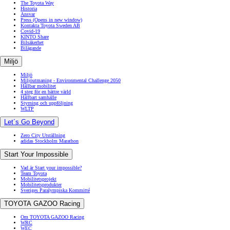
The Toyota Way
Historia
Ansvar
Press
(Opens in new window)
Kontakta Toyota Sweden AB
Covid-19
KINTO Share
Bilsäkerhet
Bilägande
Miljö
Miljö
Miljöutmaning - Environmental Challenge 2050
Hållbar mobilitet
4 steg för en bättre värld
Hållbart samhälle
Styrning och uppföljning
WLTP
Let´s Go Beyond
Zero City Utställning
adidas Stockholm Marathon
Start Your Impossible
Vad är Start your impossible?
Team Toyota
Mobilitetsprojekt
Mobilitetsprodukter
Sveriges Paralympiska Kommitté
TOYOTA GAZOO Racing
Om TOYOTA GAZOO Racing
WRC
WEC