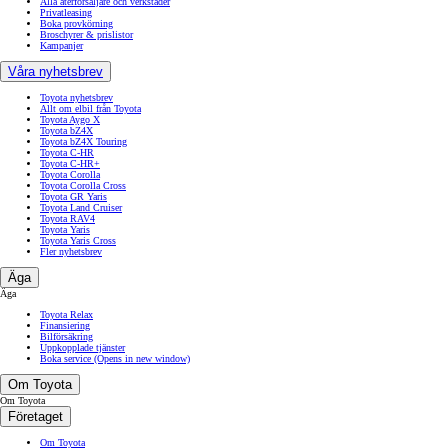
Alla återförsäljare och verkstäder
Privatleasing
Boka provkörning
Broschyrer & prislistor
Kampanjer
Våra nyhetsbrev
Toyota nyhetsbrev
Allt om elbil från Toyota
Toyota Aygo X
Toyota bZ4X
Toyota bZ4X Touring
Toyota C-HR
Toyota C-HR+
Toyota Corolla
Toyota Corolla Cross
Toyota GR Yaris
Toyota Land Cruiser
Toyota RAV4
Toyota Yaris
Toyota Yaris Cross
Fler nyhetsbrev
Äga
Äga
Toyota Relax
Finansiering
Bilförsäkring
Uppkopplade tjänster
Boka service
(Opens in new window)
Om Toyota
Om Toyota
Företaget
Om Toyota