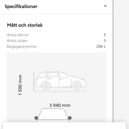
Specifikationer
Mått och storlek
Antal dörrar
5
Antal säten
5
Bagageutrymme
286
L
mm
1 500
Height
Length
3 940
mm