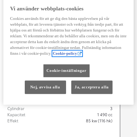
Vi använder webbplats-cookies
Width
1 745
mm
Cookies används för att ge dig den bästa upplevelsen på vår
webbplats, för att leverera tjänster och verktyg från tredje part, för att
hjälpa oss att förstå och förbättra hur webbplatsen fungerar och för
reklam. Vi rekommenderar att du behåller alla cookies, men om du inte
accepterar detta kan du enkelt ändra dem genom att klicka på
Föbrukning
alternativet för cookie-inställningar nedan. Fullständig information
finns i vår cookie-policy.
Cookie-policy
Förbrukning
3,8
l/100 km
Euro Class
Cookie-inställningar
EURO 6
Kombinerad Co2
87
g/km
Nej, avvisa alla
Ja, acceptera alla
Motor
Cylindrar
3
Kapacitet
1 490
cc
Effekt
85
kw (116 hk)