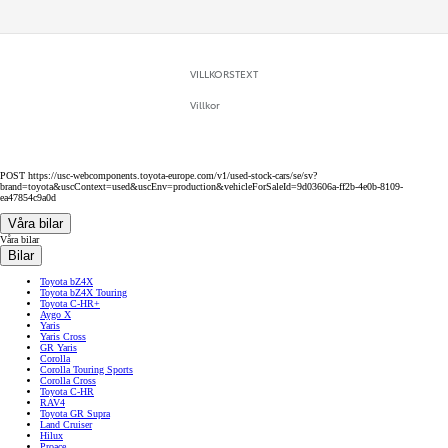
VILLKORSTEXT
Villkor
POST https://usc-webcomponents.toyota-europe.com/v1/used-stock-cars/se/sv?
brand=toyota&uscContext=used&uscEnv=production&vehicleForSaleId=9d03606a-ff2b-4e0b-8109-
ea47854c9a0d
Våra bilar
Våra bilar
Bilar
Toyota bZ4X
Toyota bZ4X Touring
Toyota C-HR+
Aygo X
Yaris
Yaris Cross
GR Yaris
Corolla
Corolla Touring Sports
Corolla Cross
Toyota C-HR
RAV4
Toyota GR Supra
Land Cruiser
Hilux
Proace