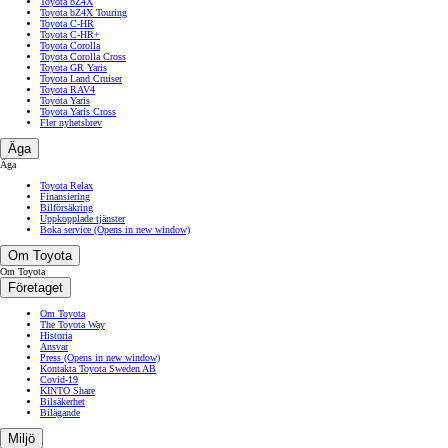
Toyota bZ4X
Toyota bZ4X Touring
Toyota C-HR
Toyota C-HR+
Toyota Corolla
Toyota Corolla Cross
Toyota GR Yaris
Toyota Land Cruiser
Toyota RAV4
Toyota Yaris
Toyota Yaris Cross
Fler nyhetsbrev
Äga
Äga
Toyota Relax
Finansiering
Bilförsäkring
Uppkopplade tjänster
Boka service
(Opens in new window)
Om Toyota
Om Toyota
Företaget
Om Toyota
The Toyota Way
Historia
Ansvar
Press
(Opens in new window)
Kontakta Toyota Sweden AB
Covid-19
KINTO Share
Bilsäkerhet
Bilägande
Miljö