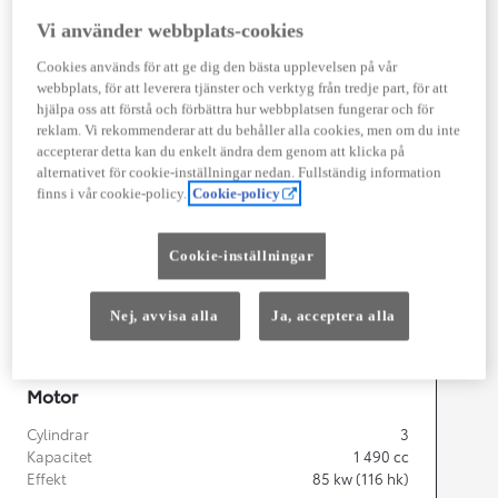
Vi använder webbplats-cookies
Cookies används för att ge dig den bästa upplevelsen på vår
webbplats, för att leverera tjänster och verktyg från tredje part, för att
Width
1 745
mm
hjälpa oss att förstå och förbättra hur webbplatsen fungerar och för
reklam. Vi rekommenderar att du behåller alla cookies, men om du inte
accepterar detta kan du enkelt ändra dem genom att klicka på
alternativet för cookie-inställningar nedan. Fullständig information
finns i vår cookie-policy.
Cookie-policy
Föbrukning
Förbrukning
3,8
l/100 km
Cookie-inställningar
Euro Class
EURO 6
Nej, avvisa alla
Ja, acceptera alla
Kombinerad Co2
87
g/km
Motor
Cylindrar
3
Kapacitet
1 490
cc
Effekt
85
kw (116 hk)