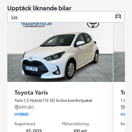
Upptäck liknande bilar
Sök
Toyota Yaris
Toyo
Yaris 1,5 Hybrid 115 5D Active komfortpaket
1.5
KRYLBO
KR
HYBRID
HYBR
Registrerad
Mätarställning
Regist
07-2025
691 mil