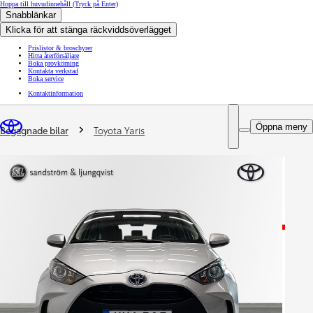
Hoppa till huvudinnehåll
(Tryck på Enter)
Snabblänkar
Klicka för att stänga räckviddsöverlägget
Prislistor & broschyrer
Hitta återförsäljare
Boka provkörning
Kontakta verkstad
Boka service
Kontaktinformation
You are here
:
Öppna meny
Begagnade bilar
Toyota Yaris