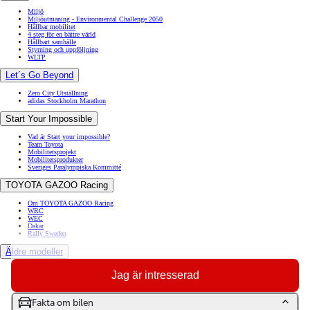
Miljö
Miljöutmaning - Environmental Challenge 2050
Hållbar mobilitet
4 steg för en bättre värld
Hållbart samhälle
Styrning och uppföljning
WLTP
Let´s Go Beyond
Zero City Utställning
adidas Stockholm Marathon
Start Your Impossible
Vad är Start your impossible?
Team Toyota
Mobilitetsprojekt
Mobilitetsprodukter
Sveriges Paralympiska Kommitté
TOYOTA GAZOO Racing
Om TOYOTA GAZOO Racing
WRC
WEC
Dakar
Rally Sweden
Äldre modeller
Toyota GR86
Jag är intresserad
Toyota Auris
Toyota Prius
Toyota GT86
Fakta om bilen
Toyota Avensis
Toyota Celica