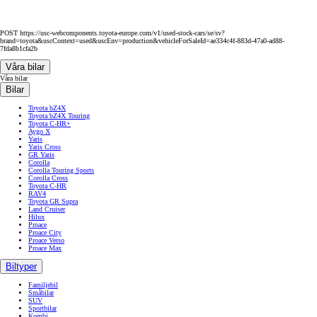
POST https://usc-webcomponents.toyota-europe.com/v1/used-stock-cars/se/sv?
brand=toyota&uscContext=used&uscEnv=production&vehicleForSaleId=ae334c4f-883d-47a0-ad88-
7fda8b1cfa2b
Våra bilar
Våra bilar
Bilar
Toyota bZ4X
Toyota bZ4X Touring
Toyota C-HR+
Aygo X
Yaris
Yaris Cross
GR Yaris
Corolla
Corolla Touring Sports
Corolla Cross
Toyota C-HR
RAV4
Toyota GR Supra
Land Cruiser
Hilux
Proace
Proace City
Proace Verso
Proace Max
Biltyper
Familjebil
Småbilar
SUV
Sportbilar
Kombi