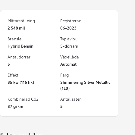
Mätarställning
Registrerad
2 548 mil
06-2023
Bränsle
Typ av bil
Hybrid Bensin
5-dörrars
Antal dörrar
Växellåda
5
Automat
Effekt
Färg
85 kw (116 hk)
Shimmering Silver Metallic
(1L0)
Kombinerad Co2
Antal säten
87 g/km
5