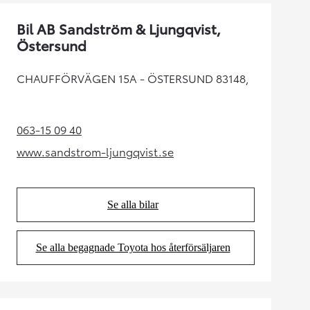
Bil AB Sandström & Ljungqvist,
Östersund
CHAUFFÖRVÄGEN 15A - ÖSTERSUND 83148,
063-15 09 40
(Opens in new tab)
www.sandstrom-ljungqvist.se
(Opens in new tab)
Se alla bilar
(Opens in new tab)
Se alla begagnade Toyota hos återförsäljaren
(Opens in new tab)