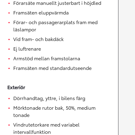
Förarsäte manuellt justerbart i höjdled
Framsäten eluppvärmda
Förar- och passagerarplats fram med
läslampor
Vid fram- och bakdäck
Ej luftrenare
Armstöd mellan framstolarna
Framsäten med standardutseende
Exteriör
Dörrhandtag, yttre, i bilens färg
Mörktonade rutor bak, 50%, medium
tonade
Vindrutetorkare med variabel
intervallfunktion