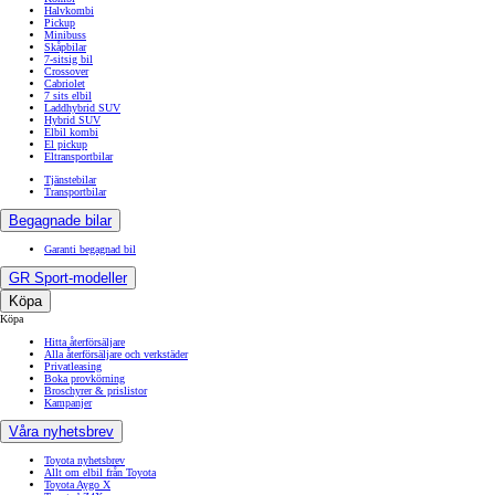
Halvkombi
Pickup
Minibuss
Skåpbilar
7-sitsig bil
Crossover
Cabriolet
7 sits elbil
Laddhybrid SUV
Hybrid SUV
Elbil kombi
El pickup
Eltransportbilar
Tjänstebilar
Transportbilar
Begagnade bilar
Garanti begagnad bil
GR Sport-modeller
Köpa
Köpa
Hitta återförsäljare
Alla återförsäljare och verkstäder
Privatleasing
Boka provkörning
Broschyrer & prislistor
Kampanjer
Våra nyhetsbrev
Toyota nyhetsbrev
Allt om elbil från Toyota
Toyota Aygo X