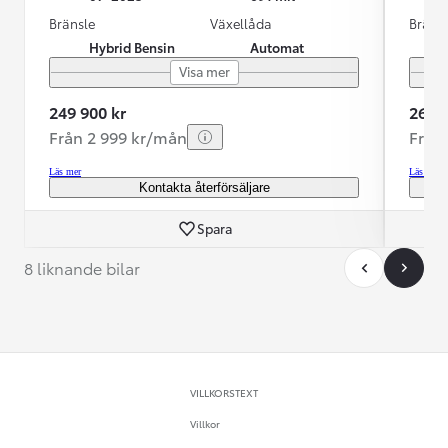
Bränsle
Växellåda
Bräns
Hybrid Bensin
Automat
Visa mer
249 900 kr
269 9
Från 2 999 kr/mån
Från
Läs mer
Läs mer
Kontakta återförsäljare
Spara
8 liknande bilar
VILLKORSTEXT
Villkor