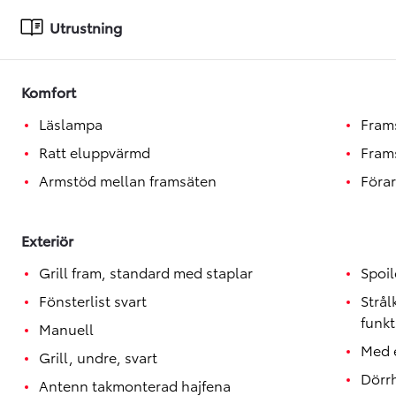
Toyota GR Supra
BENSIN
Utrustning
Komfort
Läslampa
Fram
Ratt eluppvärmd
Fram
Armstöd mellan framsäten
Förar
Exteriör
Grill fram, standard med staplar
Spoil
Fönsterlist svart
Strå
funkt
Manuell
Med e
Grill, undre, svart
Dörrh
Antenn takmonterad hajfena