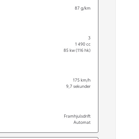
87
g/km
3
1 490
cc
85
kw (116 hk)
175
km/h
9,7
sekunder
Från 350 900 kr
Framhjulsdrift
Automat
Från 3 450 kr/mån
Easy Billån