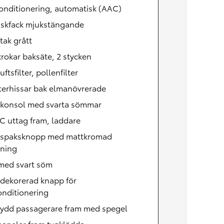
onditionering, automatisk (AAC)
skfack mjukstängande
tak grått
rokar baksäte, 2 stycken
uftsfilter, pollenfilter
terhissar bak elmanövrerade
lkonsol med svarta sömmar
C uttag fram, laddare
lspaksknopp med mattkromad
tning
 med svart söm
dekorerad knapp för
onditionering
kydd passagerare fram med spegel
paneler fram tygklädda