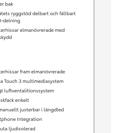
er bak
tets ryggstöd delbart och fällbart
0-delning
terhissar elmanövrerade med
skydd
terhissar fram elmanövrerade
ta Touch 3 multimediasystem
t luftventalitionssystem
skfack enkelt
manuellt justerbar i längdled
tphone Integration
uta ljudisolerad