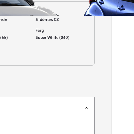
Typ av bil
nsin
5-dörrars CZ
Färg
6 hk)
Super White (040)
Från 257 900 kr
Från 2 535 kr/mån
Easy Billån
Corolla
HYBRID