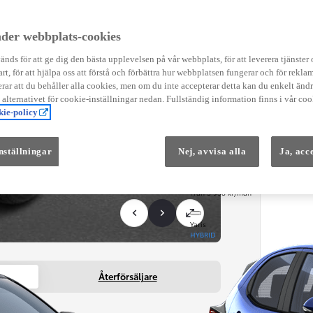
Instruktionsfilmer
Toyota C-HR Instruktionsfilmer
Yaris Instruktionsfilmer
der webbplats-cookies
Yaris Cross Instruktionsfilmer
Digital Smart Nyckel Instruktionsfi
nds för att ge dig den bästa upplevelsen på vår webbplats, för att leverera tjänster
art, för att hjälpa oss att förstå och förbättra hur webbplatsen fungerar och för reklam
ar att du behåller alla cookies, men om du inte accepterar detta kan du enkelt än
å alternativet för cookie-inställningar nedan. Fullständig information finns i vår coo
ie-policy
nställningar
Nej, avvisa alla
Ja, acc
Från 569 900 kr
Från 3 958 kr/mån
Yaris
HYBRID
Återförsäljare