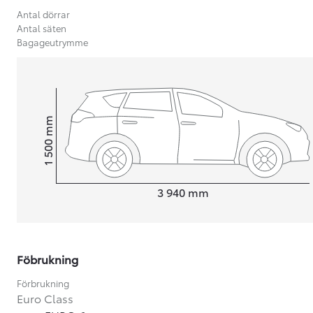
Antal dörrar
Antal säten
Bagageutrymme
mm
1 500
Height
Length
3 940
mm
Föbrukning
Från 599 900 kr
Nya Corolla Cross
Förbrukning
HYBRID
Euro Class