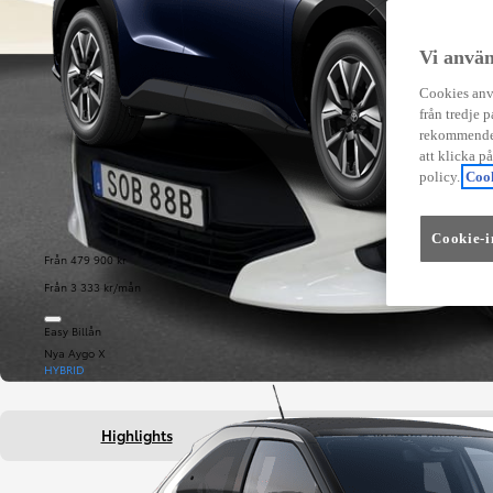
Vi använ
Cookies anvä
från tredje p
rekommender
att klicka p
policy.
Cook
Cookie-i
Från 479 900 kr
Från 3 333 kr/mån
Easy Billån
Nya Aygo X
HYBRID
Highlights
Fakta om bilen