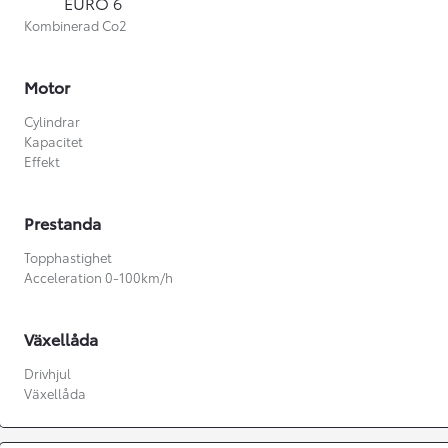
EURO 6
Kombinerad Co2
Motor
Cylindrar
Kapacitet
Effekt
Prestanda
Topphastighet
Acceleration 0-100km/h
Växellåda
Från 360 900 kr
Drivhjul
Växellåda
Från 3 548 kr/mån
Easy Billån