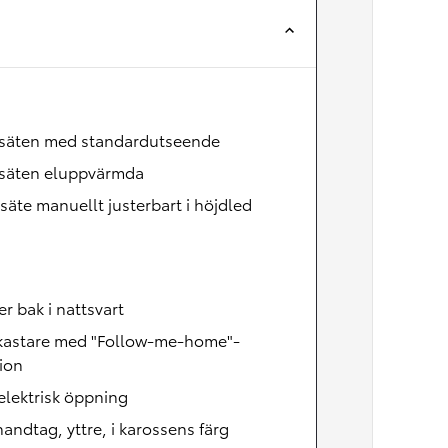
Nya GR GT
The soul lives on
säten med standardutseende
säten eluppvärmda
säte manuellt justerbart i höjdled
er bak i nattsvart
lkastare med "Follow-me-home"-
ion
lektrisk öppning
andtag, yttre, i karossens färg