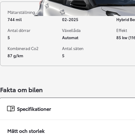
Mätarställning
Registrerad
Bränsle
744 mil
02-2025
Hybrid Be
Antal dörrar
Växellåda
Effekt
5
Automat
85 kw (11
Kombinerad Co2
Antal säten
87 g/km
5
Från 238 900 kr
Fakta om bilen
Från 2 349 kr/mån
Easy Billån
Specifikationer
GR Yaris
BENSIN
Mått och storlek