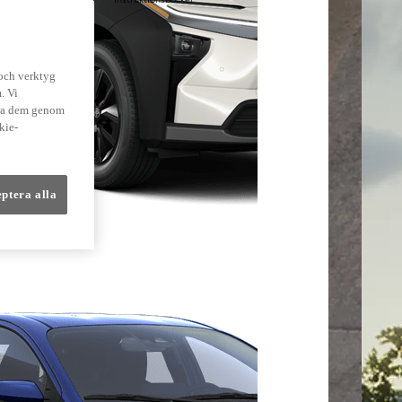
lmer
 och verktyg
. Vi
dra dem genom
kie-
eptera alla