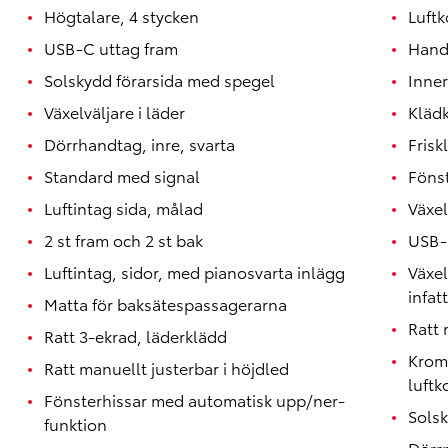
Högtalare, 4 stycken
Luftk
USB-C uttag fram
Hand
Solskydd förarsida med spegel
Inner
Växelväljare i läder
Klädk
Dörrhandtag, inre, svarta
Friskl
Standard med signal
Föns
Luftintag sida, målad
Växe
2 st fram och 2 st bak
USB-
Luftintag, sidor, med pianosvarta inlägg
Växe
infat
Matta för baksätespassagerarna
Ratt
Ratt 3-ekrad, läderklädd
Krom
Ratt manuellt justerbar i höjdled
luftk
Fönsterhissar med automatisk upp/ner-
Sols
funktion
Dörr