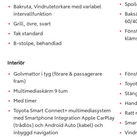
Spoil
Bakruta, Vindrutetorkare med variabel
intervallfunktion
Baksä
60/4
Grill, övre, svart
Föns
Tak standard
kläm
B-stolpe, behandlad
Interiör
Golvmattor i tyg (förare & passagerare
Föns
fram)
Toyo
Multimediaskärm 9 tum
Stäng
Med timer
Hand
Toyota Smart Connect+ multimediasystem
Ratt 
med Smartphone Integration Apple CarPlay
Smar
(trådlös) och Android Auto (kabel) och
inbyggd navigation
Vindr