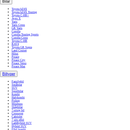
Bilar
Toyota bZ4X
Toyota bZ4X Touring
Toyota C-HR+
Aygo X
Yaris
Yaris Cross
GR Yaris
Corolla
Corolla Touring Sports
Corolla Cross
Toyota C-HR
RAV4
Toyota GR Supra
Land Cruiser
Hilux
Proace
Proace City
Proace Verso
Proace Max
Biltyper
Familjebil
Småbilar
SUV
Sportbilar
Kombi
Halvkombi
Pickup
Minibuss
Skåpbilar
7-sitsig bil
Crossover
Cabriolet
7 sits elbil
Laddhybrid SUV
Hybrid SUV
Elbil kombi