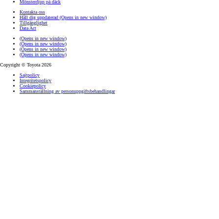
Mönsterdjup på däck
Kontakta oss
Håll dig uppdaterad
(Opens in new window)
Tillgänglighet
Data Act
(Opens in new window)
(Opens in new window)
(Opens in new window)
(Opens in new window)
Copyright © Toyota 2026
Sajtpolicy
Integritetspolicy
Cookiepolicy
Sammanställning av personuppgiftsbehandlingar