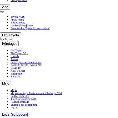
Fler nyhetsbrev
Äga
Äga
Toyota Relax
Finansiering
Bilförsäkring
Uppkopplade tjänster
Boka service
(Opens in new window)
Om Toyota
Om Toyota
Företaget
Om Toyota
The Toyota Way
Historia
Ansvar
Press
(Opens in new window)
Kontakta Toyota Sweden AB
Covid-19
KINTO Share
Bilsäkerhet
Bilägande
Miljö
Miljö
Miljöutmaning - Environmental Challenge 2050
Hållbar mobilitet
4 steg för en bättre värld
Hållbart samhälle
Styrning och uppföljning
WLTP
Let´s Go Beyond