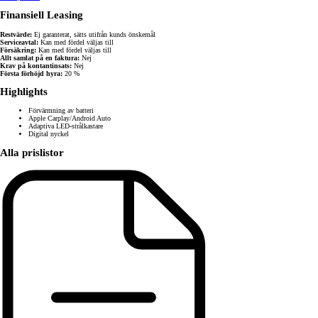
Finansiell Leasing
Restvärde:
Ej garanterat, sätts utifrån kunds önskemål
Serviceavtal:
Kan med fördel väljas till
Försäkring:
Kan med fördel väljas till
Allt samlat på en faktura:
Nej
Krav på kontantinsats:
Nej
Första förhöjd hyra:
20 %
Highlights
Förvärmning av batteri
Apple Carplay/Android Auto
Adaptiva LED-strålkastare
Digital nyckel
Alla prislistor