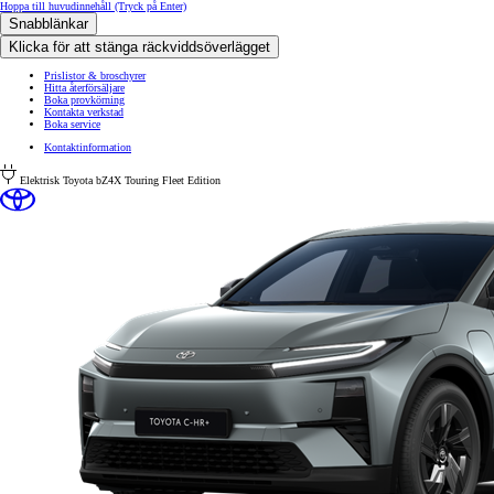
Hoppa till huvudinnehåll
(Tryck på Enter)
Snabblänkar
Klicka för att stänga räckviddsöverlägget
Prislistor & broschyrer
Hitta återförsäljare
Boka provkörning
Kontakta verkstad
Boka service
Kontaktinformation
Elektrisk
Toyota bZ4X Touring Fleet Edition