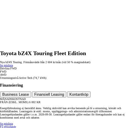
Toyota bZ4X Touring Fleet Edition
Nya bZ4X Touring. Förmånsvärde från 2 604 kr/mån (vid 50 % marginalskatt)
Se prislista
Drivlina
FWD
FWD
AWD
Utrustningsnivå
Active Tech (74,7 kWh)
Finansiering
Business Lease
Finansiell Leasing
Kontantköp
MÅNADSKOSTNAD
FRÅN (EXKL. MOMS)
6 002
KR
Energiförbrukning ej fastställd ännu. Verklig räckvidd kan avvika beroende på bl a utrustning, körsätt och
körförhållanden. Leasingpris är exkl. moms, uppläggnings- och administrationsavgift tillkommer.
Leasingerbjudanden gäller t.o.m. 2026-09-30. Leasingerbjudandet gäller endast för företagskunder och kan ej
kombineras med avtal och rabatter.
Se prislista
Få erbjudande