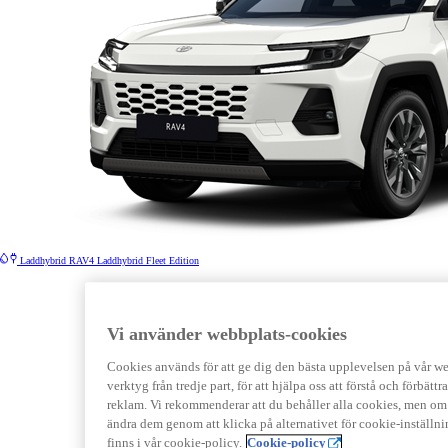
Laddhybrid
RAV4 Laddhybrid Fleet Edition
Vi använder webbplats-cookies
Cookies används för att ge dig den bästa upplevelsen på vår webb
verktyg från tredje part, för att hjälpa oss att förstå och förbät
reklam. Vi rekommenderar att du behåller alla cookies, men om 
ändra dem genom att klicka på alternativet för cookie-inställn
finns i vår cookie-policy.
Cookie-policy