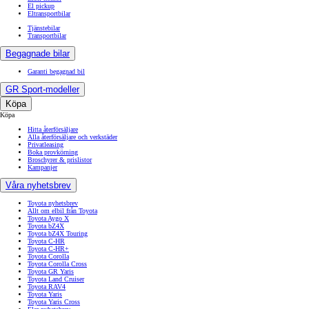
El pickup
Eltransportbilar
Tjänstebilar
Transportbilar
Begagnade bilar
Garanti begagnad bil
GR Sport-modeller
Köpa
Köpa
Hitta återförsäljare
Alla återförsäljare och verkstäder
Privatleasing
Boka provkörning
Broschyrer & prislistor
Kampanjer
Våra nyhetsbrev
Toyota nyhetsbrev
Allt om elbil från Toyota
Toyota Aygo X
Toyota bZ4X
Toyota bZ4X Touring
Toyota C-HR
Toyota C-HR+
Toyota Corolla
Toyota Corolla Cross
Toyota GR Yaris
Toyota Land Cruiser
Toyota RAV4
Toyota Yaris
Toyota Yaris Cross