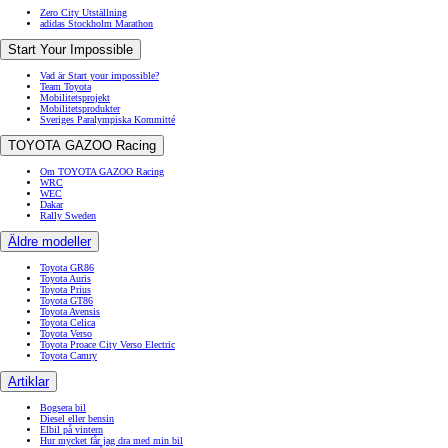
Zero City Utställning
adidas Stockholm Marathon
Start Your Impossible
Vad är Start your impossible?
Team Toyota
Mobilitetsprojekt
Mobilitetsprodukter
Sveriges Paralympiska Kommitté
TOYOTA GAZOO Racing
Om TOYOTA GAZOO Racing
WRC
WEC
Dakar
Rally Sweden
Äldre modeller
Toyota GR86
Toyota Auris
Toyota Prius
Toyota GT86
Toyota Avensis
Toyota Celica
Toyota Verso
Toyota Proace City Verso Electric
Toyota Camry
Artiklar
Bogsera bil
Diesel eller bensin
Elbil på vintern
Hur mycket får jag dra med min bil