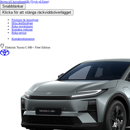
Hoppa till huvudinnehåll
(Tryck på Enter)
Snabblänkar
Klicka för att stänga räckviddsöverlägget
Prislistor & broschyrer
Hitta återförsäljare
Boka provkörning
Kontakta verkstad
Boka service
Kontaktinformation
Elektrisk
Toyota C-HR+ Fleet Edition