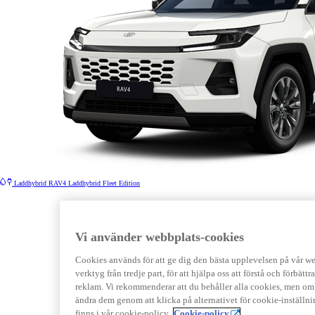
Laddhybrid
RAV4 Laddhybrid Fleet Edition
Vi använder webbplats-cookies
Cookies används för att ge dig den bästa upplevelsen på vår webb
verktyg från tredje part, för att hjälpa oss att förstå och förbät
reklam. Vi rekommenderar att du behåller alla cookies, men om 
ändra dem genom att klicka på alternativet för cookie-inställn
finns i vår cookie-policy.
Cookie-policy