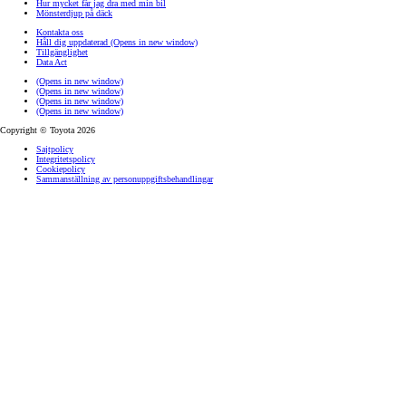
Hur mycket får jag dra med min bil
Mönsterdjup på däck
Kontakta oss
Håll dig uppdaterad
(Opens in new window)
Tillgänglighet
Data Act
(Opens in new window)
(Opens in new window)
(Opens in new window)
(Opens in new window)
Copyright © Toyota 2026
Sajtpolicy
Integritetspolicy
Cookiepolicy
Sammanställning av personuppgiftsbehandlingar