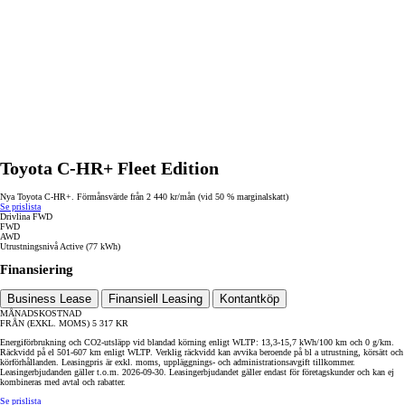
Toyota C-HR+ Fleet Edition
Nya Toyota C-HR+. Förmånsvärde från 2 440 kr/mån (vid 50 % marginalskatt)
Se prislista
Drivlina
FWD
FWD
AWD
Utrustningsnivå
Active (77 kWh)
Finansiering
Business Lease
Finansiell Leasing
Kontantköp
MÅNADSKOSTNAD
FRÅN (EXKL. MOMS)
5 317
KR
Energiförbrukning och CO2-utsläpp vid blandad körning enligt WLTP: 13,3-15,7 kWh/100 km och 0 g/km.
Räckvidd på el 501-607 km enligt WLTP. Verklig räckvidd kan avvika beroende på bl a utrustning, körsätt och
körförhållanden. Leasingpris är exkl. moms, uppläggnings- och administrationsavgift tillkommer.
Leasingerbjudanden gäller t.o.m. 2026-09-30. Leasingerbjudandet gäller endast för företagskunder och kan ej
kombineras med avtal och rabatter.
Se prislista