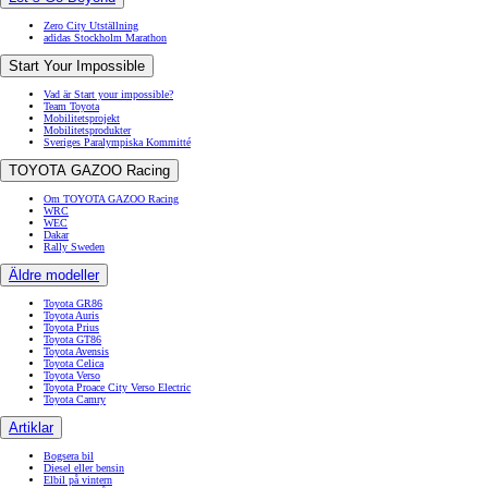
Zero City Utställning
adidas Stockholm Marathon
Start Your Impossible
Vad är Start your impossible?
Team Toyota
Mobilitetsprojekt
Mobilitetsprodukter
Sveriges Paralympiska Kommitté
TOYOTA GAZOO Racing
Om TOYOTA GAZOO Racing
WRC
WEC
Dakar
Rally Sweden
Äldre modeller
Toyota GR86
Toyota Auris
Toyota Prius
Toyota GT86
Toyota Avensis
Toyota Celica
Toyota Verso
Toyota Proace City Verso Electric
Toyota Camry
Artiklar
Bogsera bil
Diesel eller bensin
Elbil på vintern