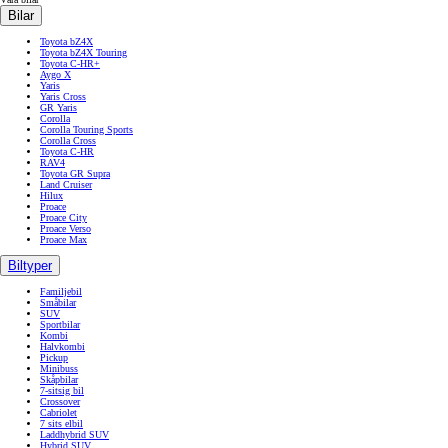
Bilar
Toyota bZ4X
Toyota bZ4X Touring
Toyota C-HR+
Aygo X
Yaris
Yaris Cross
GR Yaris
Corolla
Corolla Touring Sports
Corolla Cross
Toyota C-HR
RAV4
Toyota GR Supra
Land Cruiser
Hilux
Proace
Proace City
Proace Verso
Proace Max
Biltyper
Familjebil
Småbilar
SUV
Sportbilar
Kombi
Halvkombi
Pickup
Minibuss
Skåpbilar
7-sitsig bil
Crossover
Cabriolet
7 sits elbil
Laddhybrid SUV
Hybrid SUV