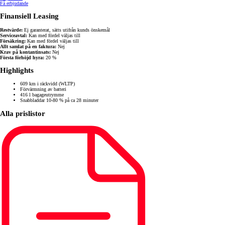
Få erbjudande
Finansiell Leasing
Restvärde:
Ej garanterat, sätts utifrån kunds önskemål
Serviceavtal:
Kan med fördel väljas till
Försäkring:
Kan med fördel väljas till
Allt samlat på en faktura:
Nej
Krav på kontantinsats:
Nej
Första förhöjd hyra:
20 %
Highlights
609 km i räckvidd (WLTP)
Förvärmning av batteri
416 l bagageutrymme
Snabbladdar 10-80 % på ca 28 minuter
Alla prislistor