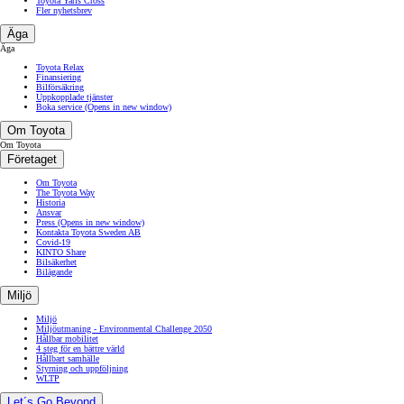
Toyota Yaris Cross
Fler nyhetsbrev
Äga
Äga
Toyota Relax
Finansiering
Bilförsäkring
Uppkopplade tjänster
Boka service
(Opens in new window)
Om Toyota
Om Toyota
Företaget
Om Toyota
The Toyota Way
Historia
Ansvar
Press
(Opens in new window)
Kontakta Toyota Sweden AB
Covid-19
KINTO Share
Bilsäkerhet
Bilägande
Miljö
Miljö
Miljöutmaning - Environmental Challenge 2050
Hållbar mobilitet
4 steg för en bättre värld
Hållbart samhälle
Styrning och uppföljning
WLTP
Let´s Go Beyond