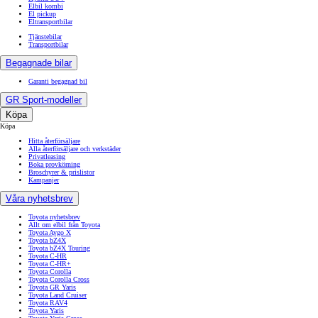
Elbil kombi
El pickup
Eltransportbilar
Tjänstebilar
Transportbilar
Begagnade bilar
Garanti begagnad bil
GR Sport-modeller
Köpa
Köpa
Hitta återförsäljare
Alla återförsäljare och verkstäder
Privatleasing
Boka provkörning
Broschyrer & prislistor
Kampanjer
Våra nyhetsbrev
Toyota nyhetsbrev
Allt om elbil från Toyota
Toyota Aygo X
Toyota bZ4X
Toyota bZ4X Touring
Toyota C-HR
Toyota C-HR+
Toyota Corolla
Toyota Corolla Cross
Toyota GR Yaris
Toyota Land Cruiser
Toyota RAV4
Toyota Yaris