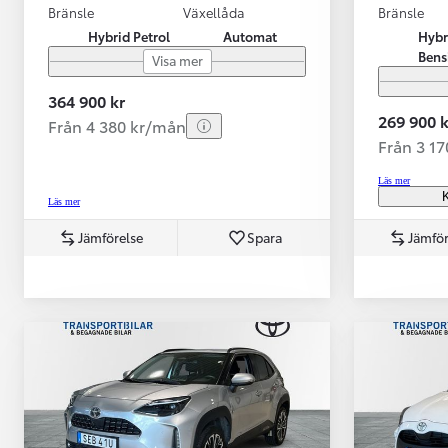
Bränsle
Växellåda
Bränsle
Hybrid Petrol
Automat
Hybr
Bens
Visa mer
364 900 kr
269 900 k
Från 4 380 kr/mån
Från 3 1
Läs mer
K
Läs mer
Jämförelse
Spara
Jämför