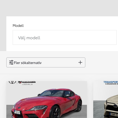
Modell
Välj modell
Från 238 900 kr
Från 2 349 kr/mån
Easy Billån
GR Yaris
Fler sökalternativ
BENSIN