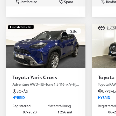
Jämförelse
Spara
Jämför
Såld
Från 360 900 kr
Från 3 548 kr/mån
Toyota Yaris Cross
Toyota
Easy Billån
Toyota GR Supra
Adventure AWD-i Bi-Tone 1.5 116hk V-Hjul Drag JBL
Toyota RAV
BENSIN
BORÅS
UPPSAL
HYBRID
HYBRID
Registrerad
Mätarställning
Registrerad
07-2023
1 256 mil
06-2