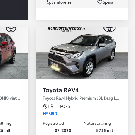
Jämförelse
Spara
Toyota Professio
När varje jobb r
Toyota RAV4
30HK) vinterhjul
Toyota Rav4 Hybrid Premium JBL Drag Led ramp V
HÄLLEFORS
HYBRID
llning
Registrerad
Mätarställning
25 mil
07-2020
5 735 mil