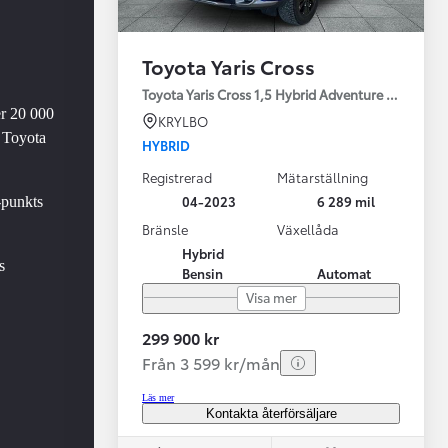
Toyota Yaris Cross
Toyota Yaris Cross 1,5 Hybrid Adventure Drag V-Hj
er 20 000
KRYLBO
 Toyota
HYBRID
Registrerad
Mätarställning
Vi har Sveriges mest nöjda biläg
Nya elbil
04-2023
6 289 mil
-punkts
Läs mer
Elbilar f
Bränsle
Växellåda
Hybrid
s
Bensin
Automat
Visa mer
299 900 kr
Från 3 599 kr/mån
Läs mer
Kontakta återförsäljare