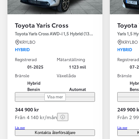
Toyota Yaris Cross
Toyota 
Toyota Yaris Cross AWD-i 1,5 Hybrid (130HK) Style V-hjul
Yaris 1,5 H
KRYLBO
KRYLBO
HYBRID
HYBRID
Registrerad
Mätarställning
Registrerad
01-2025
1 123 mil
07-
Bränsle
Växellåda
Bränsle
Hybrid
Hybr
Bensin
Automat
Bens
Visa mer
344 900 kr
249 900 k
Från 4 140 kr/mån
Från 2 9
Läs mer
Läs mer
Kontakta återförsäljare
K