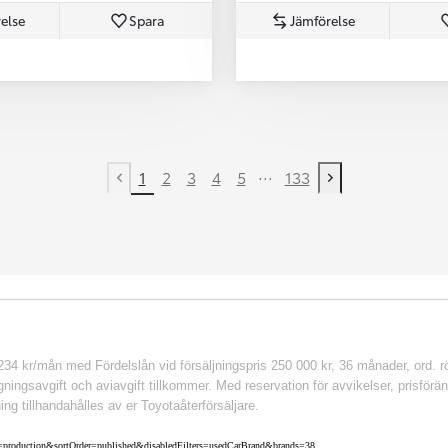
else
Spara
Jämförelse
...
1
2
3
4
5
133
Previous page
Next page
 kr/mån med Fördelslån vid försäljningspris 250 000 kr, 36 månader, ord. rör
ingsavgift och aviavgift tillkommer. Med reservation för avvikelser, prisföränd
ing tillhandahålles av er Toyotaåterförsäljare.
nv=production&sortOrder=published&disabledFilters=usedCarBrand&brands=38