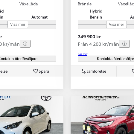
Växellåda
Bränsle
Växellå
id
Hybrid
in
Automat
Bensin
A
Visa mer
Visa mer
r
349 900 kr
70 kr/mån
Från 4 200 kr/mån
Läs mer
ontakta återförsäljare
Kontakta återförsälja
else
Spara
Jämförelse