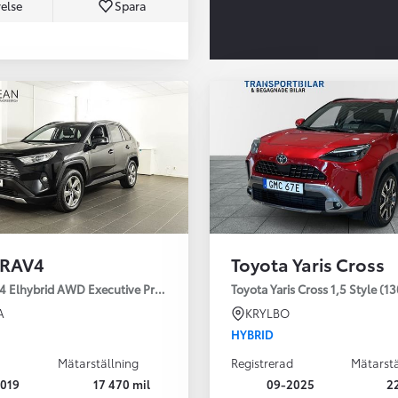
else
Spara
Från 350 900 kr
Från 3 450 kr/mån
 RAV4
Toyota Yaris Cross
Easy Billån
Nya GR GT
4 Elhybrid AWD Executive Premium Drag 360-kamera JBL
Toyota Yaris Cross 1,5 Style (1
The soul lives on
A
KRYLBO
HYBRID
Mätarställning
Registrerad
Mätarstä
019
17 470 mil
09-2025
2