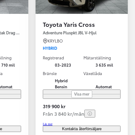
Toyota Yaris Cross
tak Drag Motorv Vhjul
Adventure Pluspkt JBL V-Hjul
KRYLBO
HYBRID
llning
Registrerad
Mätarställning
 710 mil
03-2023
3 635 mil
da
Bränsle
Växellåda
Hybrid
utomat
Bensin
Automat
Visa mer
319 900 kr
Från 3 840 kr/mån
Läs mer
re
Kontakta återförsäljare