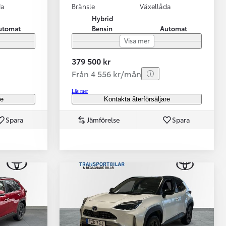
da
Bränsle
Växellåda
Hybrid
utomat
Bensin
Automat
Visa mer
379 500 kr
Från 4 556 kr/mån
Läs mer
re
Kontakta återförsäljare
Spara
Jämförelse
Spara