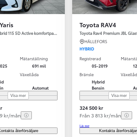
Yaris
Toyota RAV4
ybrid 115 5D Active komfortpaket
Toyota Rav4 Premium JBL Glas
HÄLLEFORS
HYBRID
Mätarställning
Registrerad
Mätarstä
2025
691 mil
05-2019
12
Växellåda
Bränsle
Växellå
id
Hybrid
in
Automat
Bensin
A
Visa mer
Visa mer
r
324 500 kr
99 kr/mån
Från 3 813 kr/mån
Läs mer
ontakta återförsäljare
Kontakta återförsälja