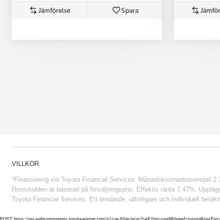
Jämförelse
Spara
Jämför
Från 852 900 kr
VILLKOR
*Finansiering via Toyota Financial Services: Månadskostnadsexempel 2 234
Restskulden är baserad på försäljningspris. Effektiv ränta 7,47%. Uppläggn
Toyota Financial Services. Ett bindande, utförligare och individuell beräkn
POST https://usc-webcomponents.toyota-europe.com/v1/car-filter/se/sv?carFilter=used&brand=toyota&uscE