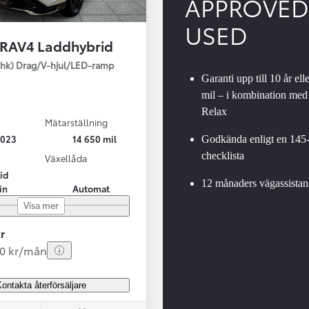
APPROVED
USED
 RAV4 Laddhybrid
SBIL!
hk) Drag/V-hjul/LED-ramp
Garanti upp till 10 år ell
mil – i kombination med
Relax
Mätarställning
Från 324 900 kr
2023
14 650 mil
Godkända enligt en 145
Från 3 194 kr/mån
checklista
Växellåda
id
Toyota C-HR
12 månaders vägassistan
in
Automat
HYBRID & LADDHYBRID
Visa mer
r
20 kr/mån
ontakta återförsäljare