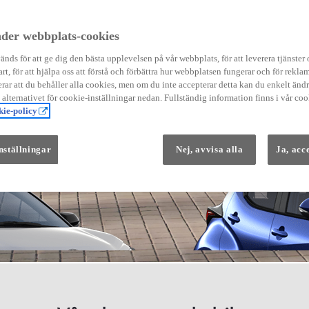
der webbplats-cookies
nds för att ge dig den bästa upplevelsen på vår webbplats, för att leverera tjänster
art, för att hjälpa oss att förstå och förbättra hur webbplatsen fungerar och för reklam
Från 569 900 kr
ar att du behåller alla cookies, men om du inte accepterar detta kan du enkelt än
Från 3 958 kr/mån
å alternativet för cookie-inställningar nedan. Fullständig information finns i vår coo
ie-policy
Yaris
HYBRID
nställningar
Nej, avvisa alla
Ja, acc