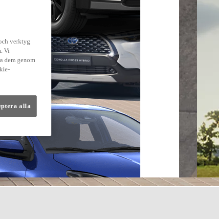
 och verktyg
. Vi
dra dem genom
kie-
eptera alla