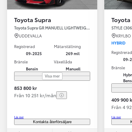
Toyota Supra
Toyota
Toyota Supra GR MANUELL LIGHTWEIGHT EVO / OMG LEV! MOM
STYLE (306
UDDEVALLA
KRYLBO
HYBRID
Registrerad
Mätarställning
Registrerad
09-2025
269 mil
09-
Bränsle
Växellåda
Bränsle
Bensin
Manuell
Från 599 900 kr
Hybr
Visa mer
Nya Corolla Cross
Bens
HYBRID
853 800 kr
Från 10 251 kr/mån
409 900 k
Från 4 9
Läs mer
Läs mer
Kontakta återförsäljare
K