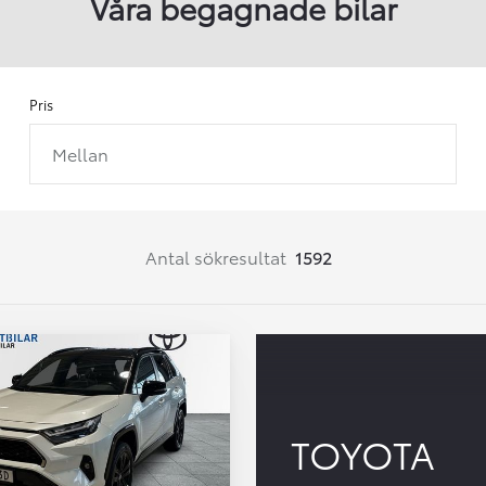
Våra begagnade bilar
Pris
Mellan
Från 257 900 kr
Från 2 535 kr/mån
Easy Billån
Corolla
Antal sökresultat
1592
HYBRID
TOYOTA