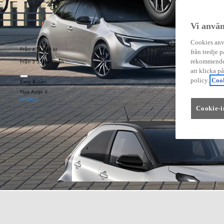
Vi använ
Cookies anvä
Från 479 900 kr
från tredje p
Från 3 333 kr/mån
rekommender
att klicka p
policy.
Cook
Easy Billån
Nya Aygo X
HYBRID
Cookie-i