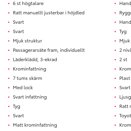
6 st högtalare
Hands
Ratt manuellt justerbar i höjdled
Rygg
Svart
Hand
Svart
Tyg
Mjuk struktur
Mjuk 
Passagerarsäte fram, individuellt
2 niv
Läderklädd, 3-ekrad
2 st
Krominfattning
Krom
7 tums skärm
Plast
Med lock
Svart
Svart infattning
Ljusg
Tyg
Ratt 
Svart
Toyot
Matt krominfattning
Krom