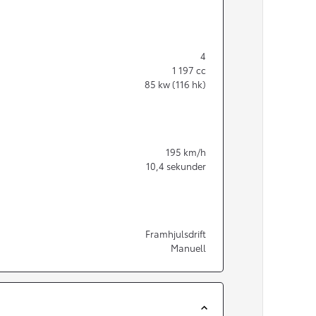
4
1 197
cc
85
kw (116 hk)
195
km/h
10,4
sekunder
Framhjulsdrift
Manuell
Från 350 900 kr
Från 3 450 kr/mån
Easy Billån