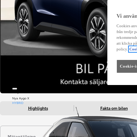
Vi använ
Cookies anvä
från tredje p
rekommender
att klicka p
policy.
Cook
Cookie-i
Från 479 900 kr
Från 3 333 kr/mån
Easy Billån
Nya Aygo X
HYBRID
Highlights
Fakta om bilen
Mätarställning
Registrerad
Bränsle