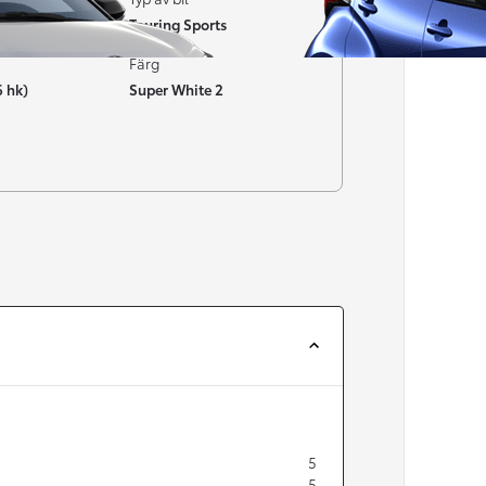
Touring Sports
Färg
6 hk)
Super White 2
Från 257 900 kr
Från 2 535 kr/mån
Easy Billån
Corolla
HYBRID
5
5