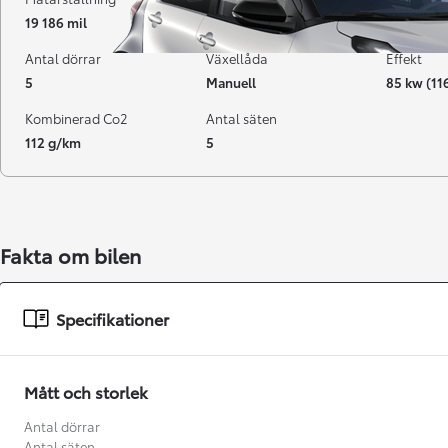
19 186 mil
09-2016
Bensin
Antal dörrar
Växellåda
Effekt
5
Manuell
85 kw (11
Kombinerad Co2
Antal säten
112 g/km
5
Fakta om bilen
Från 238 900 kr
Från 2 349 kr/mån
Specifikationer
Easy Billån
GR Yaris
BENSIN
Mått och storlek
Antal dörrar
Antal säten