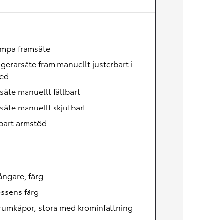
Nya GR GT
The soul lives on
ampa framsäte
gerarsäte fram manuellt justerbart i
led
säte manuellt fällbart
säte manuellt skjutbart
bart armstöd
ångare, färg
ossens färg
rumkåpor, stora med krominfattning