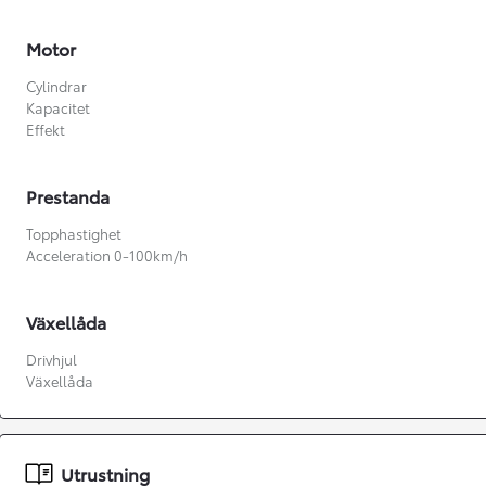
Motor
Cylindrar
Kapacitet
Effekt
Prestanda
Topphastighet
Acceleration 0-100km/h
Växellåda
Drivhjul
Växellåda
Från 360 900 kr
Från 3 548 kr/mån
Utrustning
Easy Billån