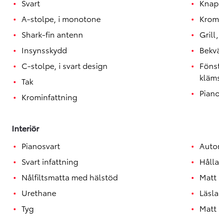
Svart
Knap
A-stolpe, i monotone
Krom
Shark-fin antenn
Grill
Insynsskydd
Bekv
C-stolpe, i svart design
Föns
kläm
Tak
Piano
Krominfattning
Interiör
Pianosvart
Auto
Svart infattning
Hålla
Nålfiltsmatta med hälstöd
Matt 
Urethane
Läsl
Tyg
Matt 