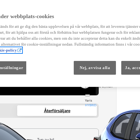
Instruktionsfilmer
Toyota C-HR Instruktionsfilmer
Yaris Instruktionsfilmer
der webbplats-cookies
Yaris Cross Instruktionsfilmer
Digital Smart Nyckel Instruktionsfi
nds för att ge dig den bästa upplevelsen på vår webbplats, för att leverera tjänster
art, för att hjälpa oss att förstå och förbättra hur webbplatsen fungerar och för reklam
ar att du behåller alla cookies, men om du inte accepterar detta kan du enkelt än
å alternativet för cookie-inställningar nedan. Fullständig information finns i vår coo
ie-policy
nställningar
Nej, avvisa alla
Ja, acc
Från 569 900 kr
Från 3 958 kr/mån
Yaris
HYBRID
Återförsäljare
Typ av bil