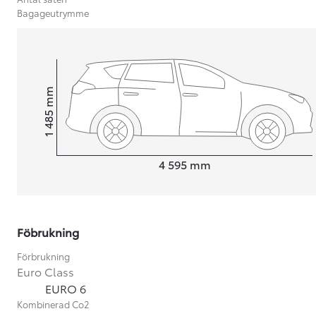
Bagageutrymme
mm
1 485
Height
Length
4 595
mm
Föbrukning
Förbrukning
Från 599 900 kr
Euro Class
Nya Corolla Cross
EURO 6
HYBRID
Kombinerad Co2