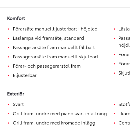
Toyota GR Supra
BENSIN
Komfort
Förarsäte manuellt justerbart i höjdled
Läsl
Läslampa vid framsäte, standard
Passa
höjd
Passagerarsäte fram manuellt fällbart
Förar
Passagerarsäte fram manuellt skjutbart
Förar
Förar- och passagerarstol fram
Skjut
Eljusterbar
Exteriör
Svart
Stötf
Grill fram, undre med pianosvart infattning
I kar
Grill fram, undre med kromade inlägg
Cent