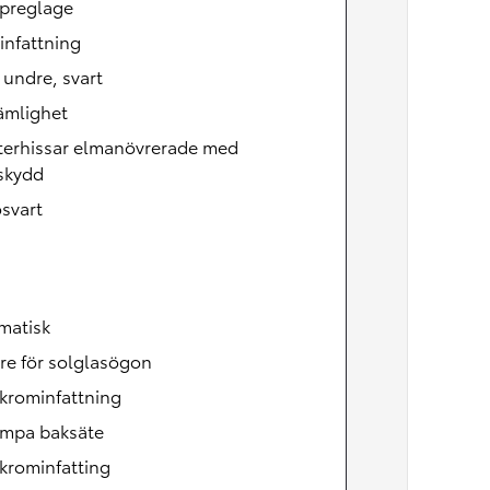
preglage
infattning
, undre, svart
ämlighet
terhissar elmanövrerade med
skydd
svart
matisk
re för solglasögon
krominfattning
ampa baksäte
krominfatting