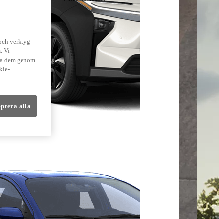
lmer
 och verktyg
. Vi
dra dem genom
kie-
eptera alla