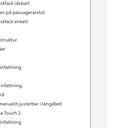
kfack låsbart
en på passagerarstol
skfack enkelt
struktur
åer
infattning
 infattning
rå
manuellt justerbar i längdled
a Touch 2
infattning