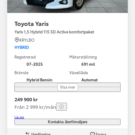
Toyota Yaris
Yaris 1,5 Hybrid 115 5D Active komfortpaket
KRYLBO
HYBRID
Registrerad
Mätarställning
07-2025
691 mil
Bränsle
Växellåda
Hybrid Bensin
Automat
Visa mer
249 900 kr
Från 2 999 kr/mån
Läs mer
Kontakta återförsäljare
Jämförelse
Spara