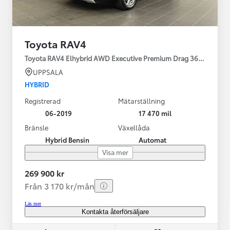
Toyota RAV4
Toyota RAV4 Elhybrid AWD Executive Premium Drag 360-kamera 
UPPSALA
HYBRID
Registrerad
Mätarställning
06-2019
17 470 mil
Bränsle
Växellåda
Hybrid Bensin
Automat
Visa mer
269 900 kr
Från 3 170 kr/mån
Läs mer
Kontakta återförsäljare