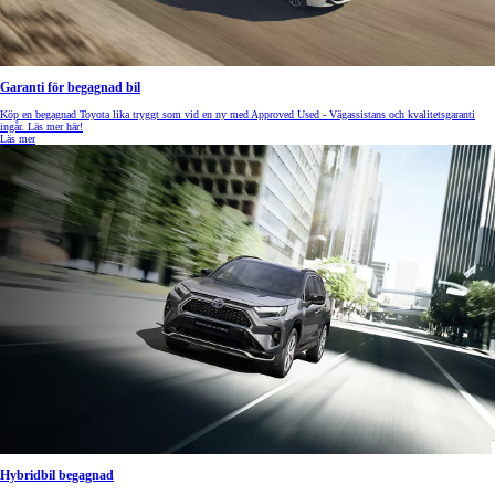
Garanti för begagnad bil
Köp en begagnad Toyota lika tryggt som vid en ny med Approved Used - Vägassistans och kvalitetsgaranti
ingår. Läs mer här!
Läs mer
Hybridbil begagnad