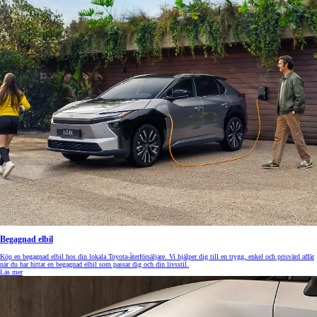
Begagnad elbil
Köp en begagnad elbil hos din lokala Toyota-återförsäljare. Vi hjälper dig till en trygg, enkel och prisvärd affär
när du har hittat en begagnad elbil som passar dig och din livsstil.
Läs mer