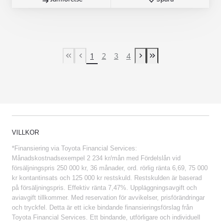
1
2
3
4
First Page
Previous page
Next page
Last Page
VILLKOR
*Finansiering via Toyota Financial Services:
Månadskostnadsexempel 2 234 kr/mån med Fördelslån vid
försäljningspris 250 000 kr, 36 månader, ord. rörlig ränta 6,69, 75 000
kr kontantinsats och 125 000 kr restskuld. Restskulden är baserad
på försäljningspris. Effektiv ränta 7,47%. Uppläggningsavgift och
aviavgift tillkommer. Med reservation för avvikelser, prisförändringar
och tryckfel. Detta är ett icke bindande finansieringsförslag från
Toyota Financial Services. Ett bindande, utförligare och individuell