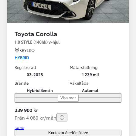
Toyota Corolla
1,8 STYLE (140hk) v-hjul
KRYLBO
HYBRID
Registrerad
Mätarställning
03-2025
1 239 mil
Bränsle
Växellåda
Hybrid Bensin
Automat
Visa mer
339 900 kr
Från 4 080 kr/mån
Läs mer
Kontakta återförsäljare