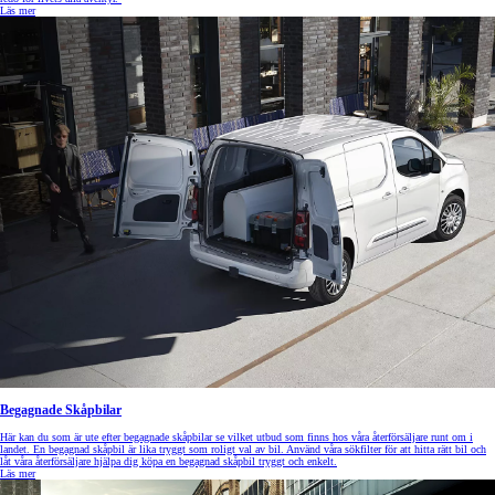
Läs mer
Begagnade Skåpbilar
Här kan du som är ute efter begagnade skåpbilar se vilket utbud som finns hos våra återförsäljare runt om i
landet. En begagnad skåpbil är lika tryggt som roligt val av bil. Använd våra sökfilter för att hitta rätt bil och
låt våra återförsäljare hjälpa dig köpa en begagnad skåpbil tryggt och enkelt.
Läs mer