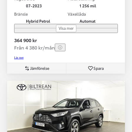
07-2023
1 256 mil
Bränsle
Växellåda
Hybrid Petrol
Automat
Visa mer
364 900 kr
Från 4 380 kr/mån
Läs mer
Jämförelse
Spara