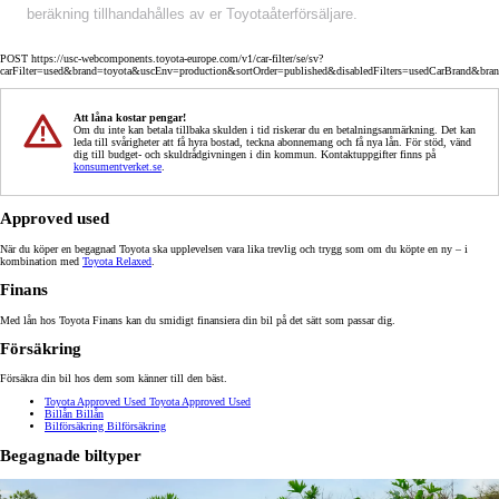
beräkning tillhandahålles av er Toyotaåterförsäljare.
POST https://usc-webcomponents.toyota-europe.com/v1/car-filter/se/sv?
carFilter=used&brand=toyota&uscEnv=production&sortOrder=published&disabledFilters=usedCarBrand&bra
Att låna kostar pengar!
Om du inte kan betala tillbaka skulden i tid riskerar du en betalningsanmärkning. Det kan
leda till svårigheter att få hyra bostad, teckna abonnemang och få nya lån. För stöd, vänd
dig till budget- och skuldrådgivningen i din kommun. Kontaktuppgifter finns på
konsumentverket.se
.
Approved used
När du köper en begagnad Toyota ska upplevelsen vara lika trevlig och trygg som om du köpte en ny – i
kombination med
Toyota Relaxed
.
Finans
Med lån hos Toyota Finans kan du smidigt finansiera din bil på det sätt som passar dig.
Försäkring
Försäkra din bil hos dem som känner till den bäst.
Toyota Approved Used
Toyota Approved Used
Billån
Billån
Bilförsäkring
Bilförsäkring
Begagnade biltyper