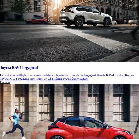
Toyota RAV4 begagnad
Hybrid eller laddhybrid – oavsett vad du är ute efter så finns det en begagnad Toyota RAV4 för dig. Köp en
Toyota RAV4 begagnad hos någon av våra många Toyota-återförsäljare.
Läs mer