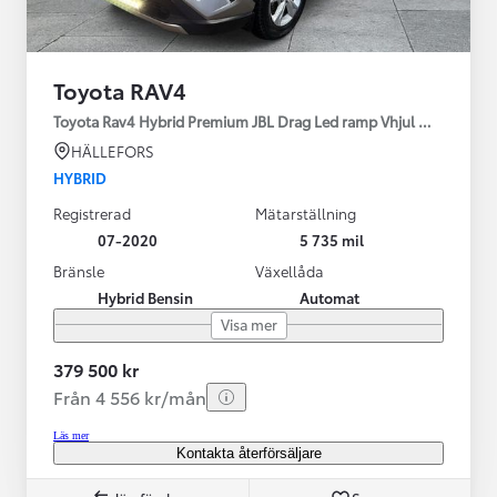
Toyota RAV4
Toyota Rav4 Hybrid Premium JBL Drag Led ramp Vhjul motorv
HÄLLEFORS
HYBRID
Registrerad
Mätarställning
07-2020
5 735 mil
Bränsle
Växellåda
Hybrid Bensin
Automat
Visa mer
379 500 kr
Från 4 556 kr/mån
Läs mer
Kontakta återförsäljare