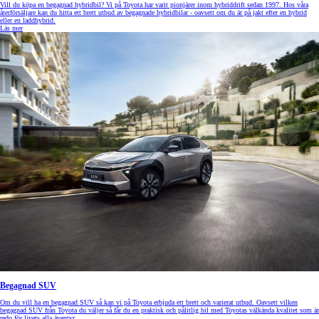
Vill du köpa en begagnad hybridbil? Vi på Toyota har varit pionjärer inom hybriddrift sedan 1997. Hos våra
återförsäljare kan du hitta ett brett utbud av begagnade hybridbilar - oavsett om du är på jakt efter en hybrid
eller en laddhybrid.
Läs mer
Begagnad SUV
Om du vill ha en begagnad SUV så kan vi på Toyota erbjuda ett brett och varierat utbud. Oavsett vilken
begagnad SUV från Toyota du väljer så får du en praktisk och pålitlig bil med Toyotas välkända kvalitet som är
redo för livets alla äventyr.