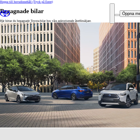
Hoppa till huvudinnehåll
(Tryck på Enter)
Begagnade bilar
Öppna m
Här hittar du begagnade Toyota-bilar hos våra auktoriserade återförsäljare.