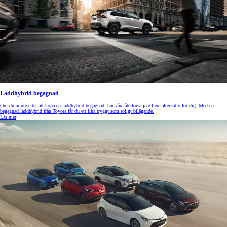
Laddhybrid begagnad
Om du är ute efter att köpa en laddhybrid begagnad, har våra återförsäljare flera alternativ för dig. Med en
begagnad laddhybrid från Toyota får du ett lika tryggt som roligt bilägande.
Läs mer