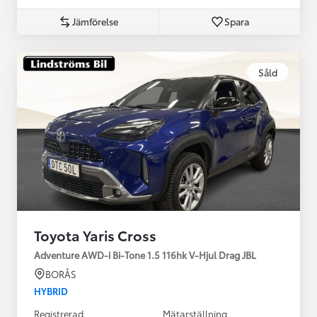
Jämförelse
Spara
Såld
Toyota Yaris Cross
Adventure AWD-i Bi-Tone 1.5 116hk V-Hjul Drag JBL
BORÅS
HYBRID
Registrerad
Mätarställning