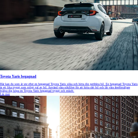
Toyota Yaris begagnad
Här kan du som är ute efter en begagnad Toyota Yaris söka och hitta din perfekta bil. En begagnad Toyota Yaris
är ett lika tryggt som roligt val av bil. Använd våra sökfilter för att hitta rätt bil och låt våra återförsäljare
hjälpa dig köpa en Toyota Yaris begagnad tryggt och enkelt.
Läs mer