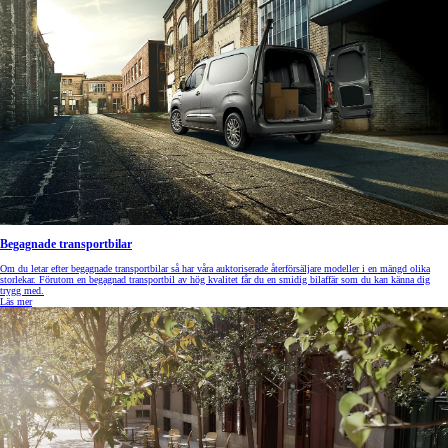
Begagnade transportbilar
Om du letar efter begagnade transportbilar så har våra auktoriserade återförsäljare modeller i en mängd olika
storlekar. Förutom en begagnad transportbil av hög kvalitet får du en smidig bilaffär som du kan känna dig
trygg med.
Läs mer