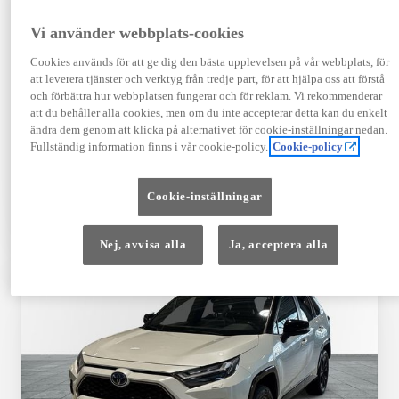
Registrerad
Mätarställning
12-2025
1 251 mil
Vi använder webbplats-cookies
Bränsle
Växellåda
Cookies används för att ge dig den bästa upplevelsen på vår webbplats, för
Elbil
Automat
att leverera tjänster och verktyg från tredje part, för att hjälpa oss att förstå
Visa mer
och förbättra hur webbplatsen fungerar och för reklam. Vi rekommenderar
att du behåller alla cookies, men om du inte accepterar detta kan du enkelt
539 900 kr
ändra dem genom att klicka på alternativet för cookie-inställningar nedan.
Från 6 481 kr/mån
Fullständig information finns i vår cookie-policy.
Cookie-policy
Läs mer
Kontakta återförsäljare
Cookie-inställningar
Jämförelse
Spara
Nej, avvisa alla
Ja, acceptera alla