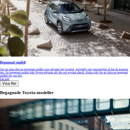
Begagnad småbil
Om du letar efter en begagnad småbil som erbjuder hög kvalitet, körglädje och personlighet så har du kommit
rätt. En begagnad småbil från Toyota erbjuder allt det och mycket därtill. Kolla själv för att hitta en begagnad
småbil för just dig.
Läs mer
Visa fler
Begagnade Toyota-modeller