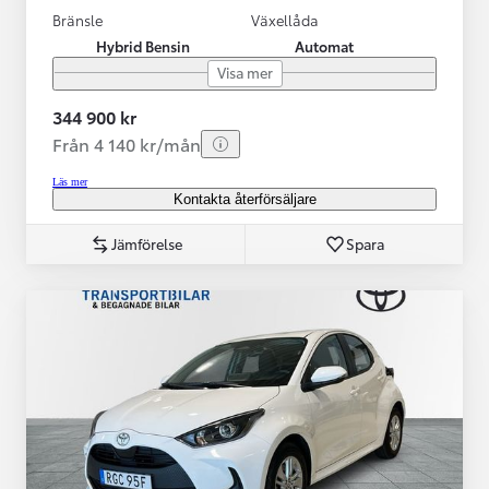
Bränsle
Växellåda
Hybrid Bensin
Automat
Visa mer
344 900 kr
Från 4 140 kr/mån
Läs mer
Kontakta återförsäljare
Jämförelse
Spara