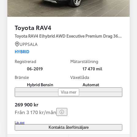
Toyota RAV4
Toyota RAV4 Elhybrid AWD Executive Premium Drag 360-kamera 
UPPSALA
HYBRID
Registrerad
Mätarställning
06-2019
17 470 mil
Bränsle
Växellåda
Hybrid Bensin
Automat
Visa mer
269 900 kr
Från 3 170 kr/mån
Läs mer
Kontakta återförsäljare