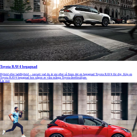
Toyota RAV4 begagnad
Hybrid eller laddhybrid – oavsett vad du är ute efter så finns det en begagnad Toyota RAV4 för dig. Köp en
Toyota RAV4 begagnad hos någon av våra många Toyota-återförsäljare.
Läs mer