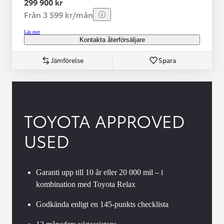
299 900 kr
Från 3 599 kr/mån
Läs mer
Kontakta återförsäljare
Jämförelse
Spara
TOYOTA APPROVED
USED
Garanti upp till 10 år eller 20 000 mil – i
kombination med Toyota Relax
Godkända enligt en 145-punkts checklista