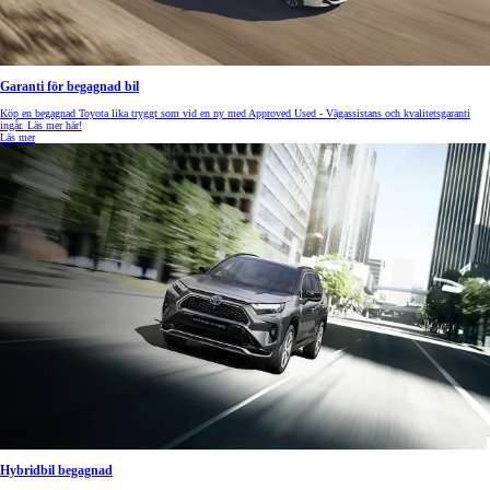
Garanti för begagnad bil
Köp en begagnad Toyota lika tryggt som vid en ny med Approved Used - Vägassistans och kvalitetsgaranti
ingår. Läs mer här!
Läs mer
Hybridbil begagnad