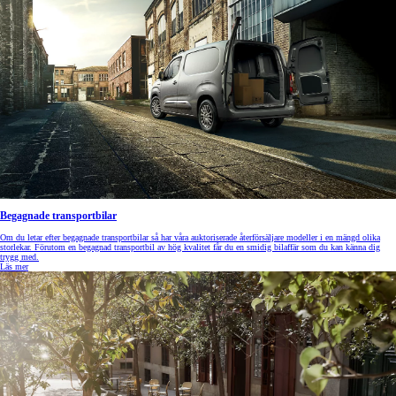
Begagnade transportbilar
Om du letar efter begagnade transportbilar så har våra auktoriserade återförsäljare modeller i en mängd olika
storlekar. Förutom en begagnad transportbil av hög kvalitet får du en smidig bilaffär som du kan känna dig
trygg med.
Läs mer