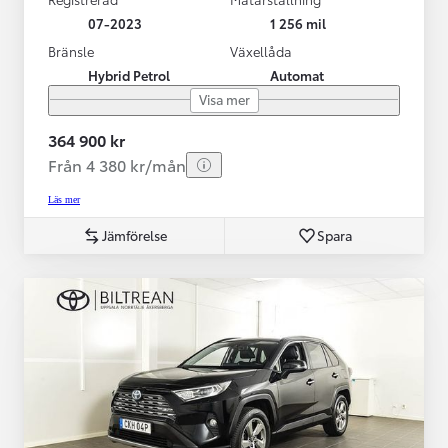
07-2023
1 256 mil
Bränsle
Växellåda
Hybrid Petrol
Automat
Visa mer
364 900 kr
Från 4 380 kr/mån
Läs mer
Jämförelse
Spara