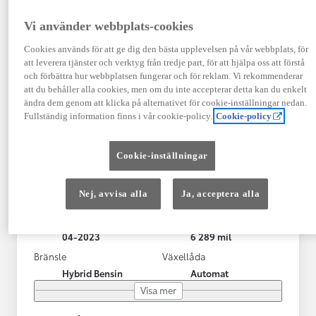
Vi använder webbplats-cookies
Cookies används för att ge dig den bästa upplevelsen på vår webbplats, för
att leverera tjänster och verktyg från tredje part, för att hjälpa oss att förstå
och förbättra hur webbplatsen fungerar och för reklam. Vi rekommenderar
att du behåller alla cookies, men om du inte accepterar detta kan du enkelt
ändra dem genom att klicka på alternativet för cookie-inställningar nedan.
Fullständig information finns i vår cookie-policy.
Cookie-policy
Toyota Yaris Cross
Cookie-inställningar
Toyota Yaris Cross 1,5 Hybrid Adventure Drag V-Hjul
KRYLBO
Nej, avvisa alla
Ja, acceptera alla
HYBRID
Registrerad
Mätarställning
04-2023
6 289 mil
Bränsle
Växellåda
Hybrid Bensin
Automat
Visa mer