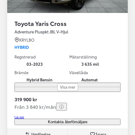
Toyota Yaris Cross
Adventure Pluspkt JBL V-Hjul
KRYLBO
HYBRID
Registrerad
Mätarställning
03-2023
3 635 mil
Bränsle
Växellåda
Hybrid Bensin
Automat
Visa mer
319 900 kr
Från 3 840 kr/mån
Läs mer
Kontakta återförsäljare
Jämförelse
Spara