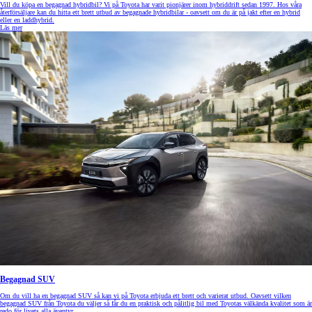
Vill du köpa en begagnad hybridbil? Vi på Toyota har varit pionjärer inom hybriddrift sedan 1997. Hos våra
återförsäljare kan du hitta ett brett utbud av begagnade hybridbilar - oavsett om du är på jakt efter en hybrid
eller en laddhybrid.
Läs mer
Begagnad SUV
Om du vill ha en begagnad SUV så kan vi på Toyota erbjuda ett brett och varierat utbud. Oavsett vilken
begagnad SUV från Toyota du väljer så får du en praktisk och pålitlig bil med Toyotas välkända kvalitet som är
redo för livets alla äventyr.