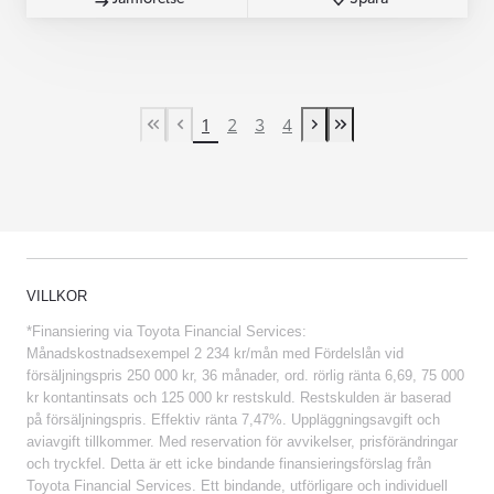
1
2
3
4
First Page
Previous page
Next page
Last Page
VILLKOR
*Finansiering via Toyota Financial Services:
Månadskostnadsexempel 2 234 kr/mån med Fördelslån vid
försäljningspris 250 000 kr, 36 månader, ord. rörlig ränta 6,69, 75 000
kr kontantinsats och 125 000 kr restskuld. Restskulden är baserad
på försäljningspris. Effektiv ränta 7,47%. Uppläggningsavgift och
aviavgift tillkommer. Med reservation för avvikelser, prisförändringar
och tryckfel. Detta är ett icke bindande finansieringsförslag från
Toyota Financial Services. Ett bindande, utförligare och individuell