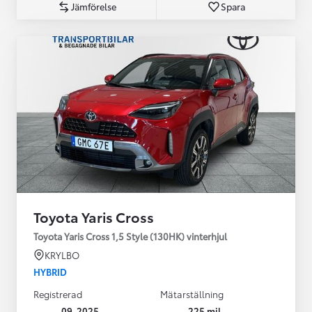
Jämförelse
Spara
Toyota Yaris Cross
Toyota Yaris Cross 1,5 Style (130HK) vinterhjul
KRYLBO
HYBRID
Registrerad
Mätarställning
09-2025
225 mil