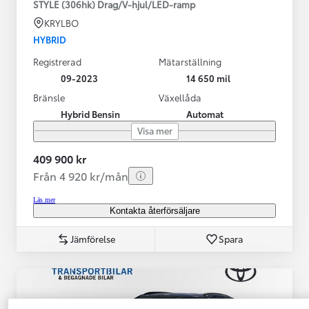
STYLE (306hk) Drag/V-hjul/LED-ramp
KRYLBO
HYBRID
Registrerad
Mätarställning
09-2023
14 650 mil
Bränsle
Växellåda
Hybrid Bensin
Automat
Visa mer
409 900 kr
Från 4 920 kr/mån
Läs mer
Kontakta återförsäljare
Jämförelse
Spara