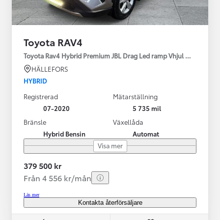
Toyota RAV4
Toyota Rav4 Hybrid Premium JBL Drag Led ramp Vhjul motorv
HÄLLEFORS
HYBRID
Registrerad
Mätarställning
07-2020
5 735 mil
Bränsle
Växellåda
Hybrid Bensin
Automat
Visa mer
379 500 kr
Från 4 556 kr/mån
Läs mer
Kontakta återförsäljare