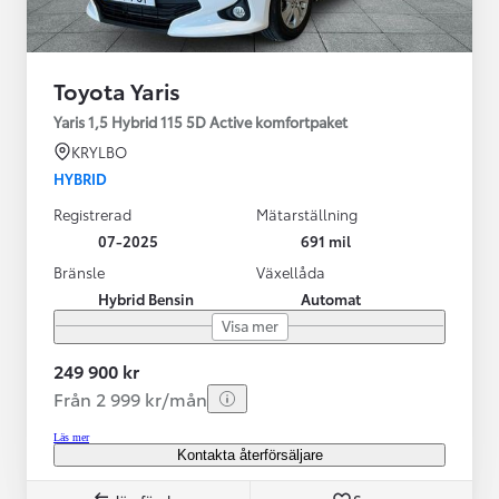
Toyota Yaris
Yaris 1,5 Hybrid 115 5D Active komfortpaket
KRYLBO
HYBRID
Registrerad
Mätarställning
07-2025
691 mil
Bränsle
Växellåda
Hybrid Bensin
Automat
Visa mer
249 900 kr
Från 2 999 kr/mån
Läs mer
Kontakta återförsäljare