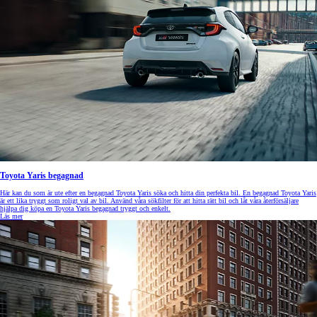
Toyota Yaris begagnad
Här kan du som är ute efter en begagnad Toyota Yaris söka och hitta din perfekta bil. En begagnad Toyota Yaris
är ett lika tryggt som roligt val av bil. Använd våra sökfilter för att hitta rätt bil och låt våra återförsäljare
hjälpa dig köpa en Toyota Yaris begagnad tryggt och enkelt.
Läs mer