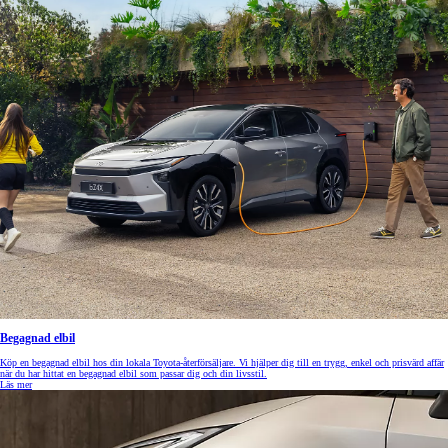
Begagnad elbil
Köp en begagnad elbil hos din lokala Toyota-återförsäljare. Vi hjälper dig till en trygg, enkel och prisvärd affär
när du har hittat en begagnad elbil som passar dig och din livsstil.
Läs mer