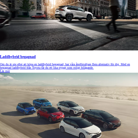
Laddhybrid begagnad
Om du är ute efter att köpa en laddhybrid begagnad, har våra återförsäljare flera alternativ för dig. Med en
begagnad laddhybrid från Toyota får du ett lika tryggt som roligt bilägande.
Läs mer