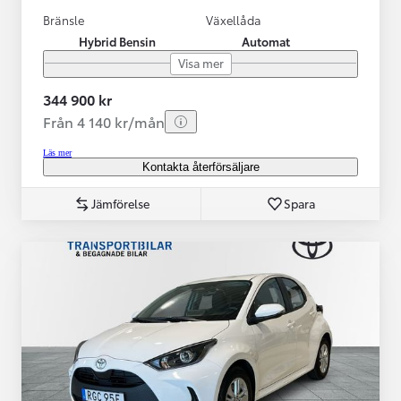
Bränsle
Växellåda
Hybrid Bensin
Automat
Visa mer
344 900 kr
Från 4 140 kr/mån
Läs mer
Kontakta återförsäljare
Jämförelse
Spara