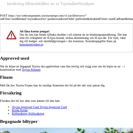
beräkning tillhandahålles av er Toyotaåterförsäljare.
POST https://usc-webcomponents.toyota-europe.com/v1/car-filter/se/sv?
carFilter=used&brand=toyota&uscEnv=production&sortOrder=published&disabledFilters=usedCarBrand&bra
Att låna kostar pengar!
Om du inte kan betala tillbaka skulden i tid riskerar du en betalningsanmärkning. Det kan
leda till svårigheter att få hyra bostad, teckna abonnemang och få nya lån. För stöd, vänd
dig till budget- och skuldrådgivningen i din kommun. Kontaktuppgifter finns på
konsumentverket.se
.
Approved used
När du köper en begagnad Toyota ska upplevelsen vara lika trevlig och trygg som om du köpte en ny – i
kombination med
Toyota Relaxed
.
Finans
Med lån hos Toyota Finans kan du smidigt finansiera din bil på det sätt som passar dig.
Försäkring
Försäkra din bil hos dem som känner till den bäst.
Toyota Approved Used
Toyota Approved Used
Billån
Billån
Bilförsäkring
Bilförsäkring
Begagnade biltyper