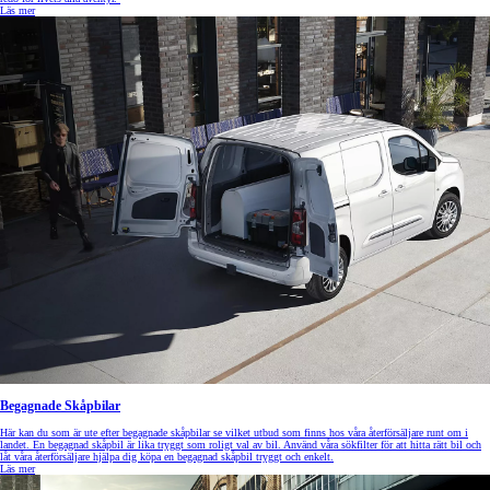
Läs mer
Begagnade Skåpbilar
Här kan du som är ute efter begagnade skåpbilar se vilket utbud som finns hos våra återförsäljare runt om i
landet. En begagnad skåpbil är lika tryggt som roligt val av bil. Använd våra sökfilter för att hitta rätt bil och
låt våra återförsäljare hjälpa dig köpa en begagnad skåpbil tryggt och enkelt.
Läs mer