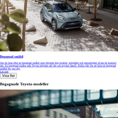
Begagnad småbil
Om du letar efter en begagnad småbil som erbjuder hög kvalitet, körglädje och personlighet så har du kommit
rätt. En begagnad småbil från Toyota erbjuder allt det och mycket därtill. Kolla själv för att hitta en begagnad
småbil för just dig.
Läs mer
Visa fler
Begagnade Toyota-modeller