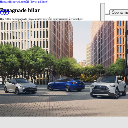
Hoppa till huvudinnehåll
(Tryck på Enter)
Begagnade bilar
Öppna m
Här hittar du begagnade Toyota-bilar hos våra auktoriserade återförsäljare.