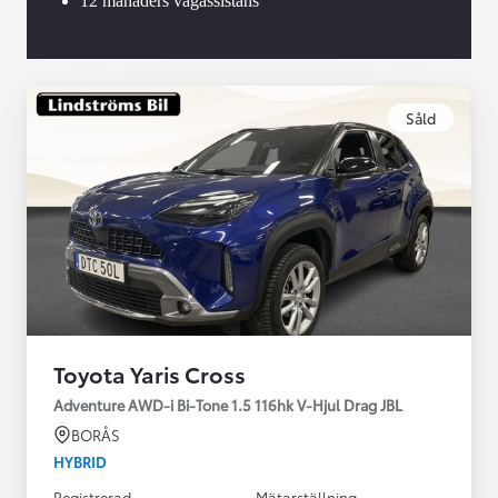
12 månaders vägassistans
Såld
Toyota Yaris Cross
Adventure AWD-i Bi-Tone 1.5 116hk V-Hjul Drag JBL
BORÅS
HYBRID
Registrerad
Mätarställning