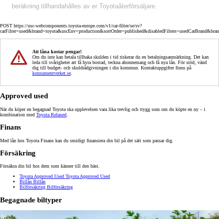
beräkning tillhandahålles av er Toyotaåterförsäljare.
POST https://usc-webcomponents.toyota-europe.com/v1/car-filter/se/sv?
carFilter=used&brand=toyota&uscEnv=production&sortOrder=published&disabledFilters=usedCarBrand&bra
Att låna kostar pengar!
Om du inte kan betala tillbaka skulden i tid riskerar du en betalningsanmärkning. Det kan
leda till svårigheter att få hyra bostad, teckna abonnemang och få nya lån. För stöd, vänd
dig till budget- och skuldrådgivningen i din kommun. Kontaktuppgifter finns på
konsumentverket.se
.
Approved used
När du köper en begagnad Toyota ska upplevelsen vara lika trevlig och trygg som om du köpte en ny – i
kombination med
Toyota Relaxed
.
Finans
Med lån hos Toyota Finans kan du smidigt finansiera din bil på det sätt som passar dig.
Försäkring
Försäkra din bil hos dem som känner till den bäst.
Toyota Approved Used
Toyota Approved Used
Billån
Billån
Bilförsäkring
Bilförsäkring
Begagnade biltyper