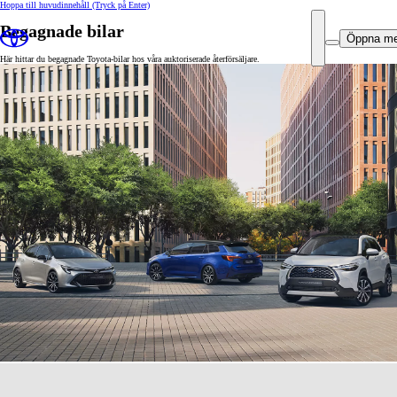
Hoppa till huvudinnehåll
(Tryck på Enter)
Begagnade bilar
Öppna m
Här hittar du begagnade Toyota-bilar hos våra auktoriserade återförsäljare.