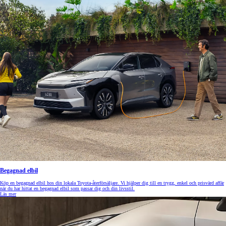
Begagnad elbil
Köp en begagnad elbil hos din lokala Toyota-återförsäljare. Vi hjälper dig till en trygg, enkel och prisvärd affär
när du har hittat en begagnad elbil som passar dig och din livsstil.
Läs mer