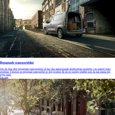
Begagnade transportbilar
Om du letar efter begagnade transportbilar så har våra auktoriserade återförsäljare modeller i en mängd olika
storlekar. Förutom en begagnad transportbil av hög kvalitet får du en smidig bilaffär som du kan känna dig
trygg med.
Läs mer