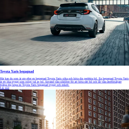
Toyota Yaris begagnad
Här kan du som är ute efter en begagnad Toyota Yaris söka och hitta din perfekta bil. En begagnad Toyota Yaris
är ett lika tryggt som roligt val av bil. Använd våra sökfilter för att hitta rätt bil och låt våra återförsäljare
hjälpa dig köpa en Toyota Yaris begagnad tryggt och enkelt.
Läs mer