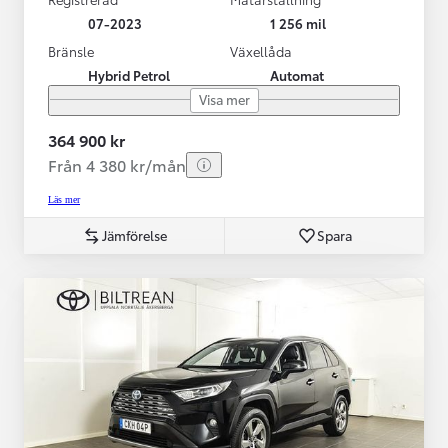
07-2023
1 256 mil
Bränsle
Växellåda
Hybrid Petrol
Automat
Visa mer
364 900 kr
Från 4 380 kr/mån
Läs mer
Jämförelse
Spara