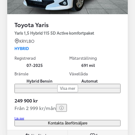
Toyota Yaris
Yaris 1,5 Hybrid 115 5D Active komfortpaket
KRYLBO
HYBRID
Registrerad
Mätarställning
07-2025
691 mil
Bränsle
Växellåda
Hybrid Bensin
Automat
Visa mer
249 900 kr
Från 2 999 kr/mån
Läs mer
Kontakta återförsäljare