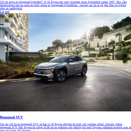
Vill du köpa en begagnad hybridbil? Vi på Toyota har varit pionjärer inom hybriddrift sedan 1997. Hos våra
återförsäljare kan du hitta ett brett utbud av begagnade hybridbilar - oavsett om du är på jakt efter en hybrid
eller en laddhybrid.
Läs mer
Begagnad SUV
Om du vill ha en begagnad SUV så kan vi på Toyota erbjuda ett brett och varierat utbud. Oavsett vilken
begagnad SUV från Toyota du väljer så får du en praktisk och pålitlig bil med Toyotas välkända kvalitet som är
redo för livets alla äventyr.