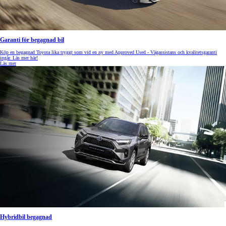
Garanti för begagnad bil
Köp en begagnad Toyota lika tryggt som vid en ny med Approved Used - Vägassistans och kvalitetsgaranti
ingår. Läs mer här!
Läs mer
Hybridbil begagnad