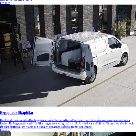
Läs mer
Begagnade Skåpbilar
Här kan du som är ute efter begagnade skåpbilar se vilket utbud som finns hos våra återförsäljare runt om i
landet. En begagnad skåpbil är lika tryggt som roligt val av bil. Använd våra sökfilter för att hitta rätt bil och
låt våra återförsäljare hjälpa dig köpa en begagnad skåpbil tryggt och enkelt.
Läs mer