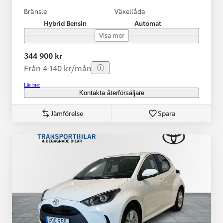
Bränsle
Växellåda
Hybrid Bensin
Automat
Visa mer
344 900 kr
Från 4 140 kr/mån
Läs mer
Kontakta återförsäljare
Jämförelse
Spara