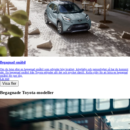
Begagnad småbil
Om du letar efter en begagnad småbil som erbjuder hög kvalitet, körglädje och personlighet så har du kommit
rätt. En begagnad småbil från Toyota erbjuder allt det och mycket därtill. Kolla själv för att hitta en begagnad
småbil för just dig.
Läs mer
Visa fler
Begagnade Toyota-modeller