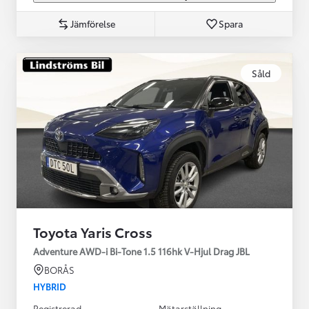
Jämförelse
Spara
Såld
Toyota Yaris Cross
Adventure AWD-i Bi-Tone 1.5 116hk V-Hjul Drag JBL
BORÅS
HYBRID
Registrerad
Mätarställning