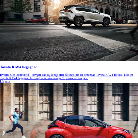
Toyota RAV4 begagnad
Hybrid eller laddhybrid – oavsett vad du är ute efter så finns det en begagnad Toyota RAV4 för dig. Köp en
Toyota RAV4 begagnad hos någon av våra många Toyota-återförsäljare.
Läs mer