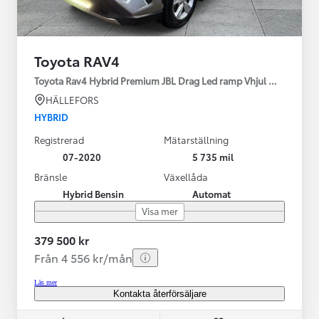
Toyota RAV4
Toyota Rav4 Hybrid Premium JBL Drag Led ramp Vhjul motorv
HÄLLEFORS
HYBRID
Registrerad
Mätarställning
07-2020
5 735 mil
Bränsle
Växellåda
Hybrid Bensin
Automat
Visa mer
379 500 kr
Från 4 556 kr/mån
Läs mer
Kontakta återförsäljare