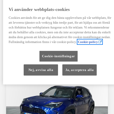
TOYOTA APPROVED
Vi använder webbplats-cookies
USED
Cookies används för att ge dig den bästa upplevelsen på vår webbplats, för
att leverera tjänster och verktyg från tredje part, för att hjälpa oss att förstå
och förbättra hur webbplatsen fungerar och för reklam. Vi rekommenderar
Garanti upp till 10 år eller 20 000 mil – i
att du behåller alla cookies, men om du inte accepterar detta kan du enkelt
kombination med Toyota Relax
ändra dem genom att klicka på alternativet för cookie-inställningar nedan.
Fullständig information finns i vår cookie-policy.
Cookie-policy
Godkända enligt en 145-punkts checklista
Cookie-inställningar
12 månaders vägassistans
Nej, avvisa alla
Ja, acceptera alla