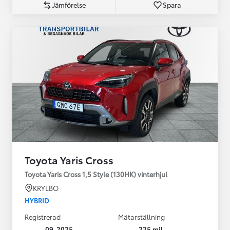
Jämförelse
Spara
Toyota Yaris Cross
Toyota Yaris Cross 1,5 Style (130HK) vinterhjul
KRYLBO
HYBRID
Registrerad
Mätarställning
09-2025
225 mil