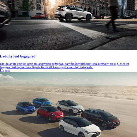
Laddhybrid begagnad
Om du är ute efter att köpa en laddhybrid begagnad, har våra återförsäljare flera alternativ för dig. Med en
begagnad laddhybrid från Toyota får du ett lika tryggt som roligt bilägande.
Läs mer