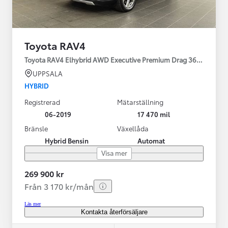
Toyota RAV4
Toyota RAV4 Elhybrid AWD Executive Premium Drag 360-kamera 
UPPSALA
HYBRID
Registrerad
Mätarställning
06-2019
17 470 mil
Bränsle
Växellåda
Hybrid Bensin
Automat
Visa mer
269 900 kr
Från 3 170 kr/mån
Läs mer
Kontakta återförsäljare