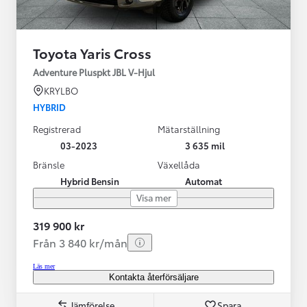
Toyota Yaris Cross
Adventure Pluspkt JBL V-Hjul
KRYLBO
HYBRID
Registrerad
Mätarställning
03-2023
3 635 mil
Bränsle
Växellåda
Hybrid Bensin
Automat
Visa mer
319 900 kr
Från 3 840 kr/mån
Läs mer
Kontakta återförsäljare
Jämförelse
Spara