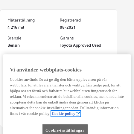
Mätarställning
Registrerad
4 216 mil
08-2021
Bränsle
Garanti
Bensin
Toyota Approved Used
Typ av bil
Antal dörrar
5-dörrars
5
Vi använder webbplats-cookies
Växellåda
Effekt
Cookies används för att ge dig den bästa upplevelsen på vår
Manuell
53 kw (72 hk)
webbplats, för att leverera tjänster och verktyg från tredje part, för att
hjälpa oss att förstå och förbättra hur webbplatsen fungerar och för
Färg
Kombinerad Co2
reklam. Vi rekommenderar att du behåller alla cookies, men om du inte
Super White 2
111 g/km
accepterar detta kan du enkelt ändra dem genom att klicka på
alternativet för cookie-inställningar nedan. Fullständig information
Antal säten
finns i vår cookie-policy.
Cookie-policy
4
Cookie-inställningar