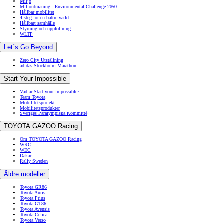
Miljö
Miljöutmaning - Environmental Challenge 2050
Hållbar mobilitet
4 steg för en bättre värld
Hållbart samhälle
Styrning och uppföljning
WLTP
Let´s Go Beyond
Zero City Utställning
adidas Stockholm Marathon
Start Your Impossible
Vad är Start your impossible?
Team Toyota
Mobilitetsprojekt
Mobilitetsprodukter
Sveriges Paralympiska Kommitté
TOYOTA GAZOO Racing
Om TOYOTA GAZOO Racing
WRC
WEC
Dakar
Rally Sweden
Äldre modeller
Toyota GR86
Toyota Auris
Toyota Prius
Toyota GT86
Toyota Avensis
Toyota Celica
Toyota Verso