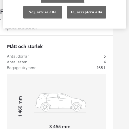
Fakta om bilen
Nej, avvisa alla
Ja, acceptera alla
Specifikationer
Mått och storlek
Antal dörrar
5
Antal säten
4
Bagageutrymme
168
L
mm
1 460
Height
Length
3 465
mm