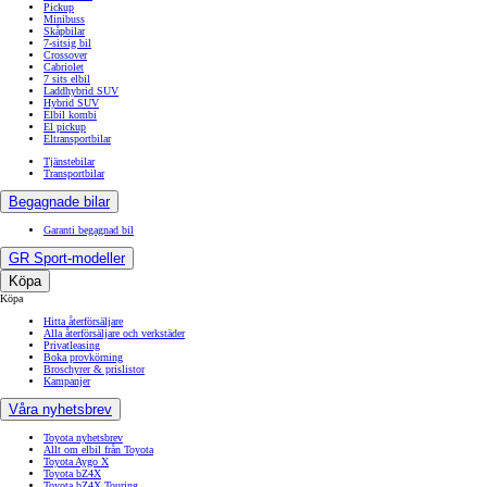
Pickup
Minibuss
Skåpbilar
7-sitsig bil
Crossover
Cabriolet
7 sits elbil
Laddhybrid SUV
Hybrid SUV
Elbil kombi
El pickup
Eltransportbilar
Tjänstebilar
Transportbilar
Begagnade bilar
Garanti begagnad bil
GR Sport-modeller
Köpa
Köpa
Hitta återförsäljare
Alla återförsäljare och verkstäder
Privatleasing
Boka provkörning
Broschyrer & prislistor
Kampanjer
Våra nyhetsbrev
Toyota nyhetsbrev
Allt om elbil från Toyota
Toyota Aygo X
Toyota bZ4X
Toyota bZ4X Touring