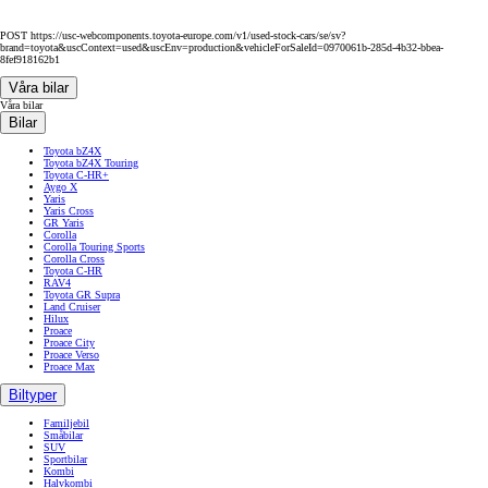
POST https://usc-webcomponents.toyota-europe.com/v1/used-stock-cars/se/sv?
brand=toyota&uscContext=used&uscEnv=production&vehicleForSaleId=0970061b-285d-4b32-bbea-
8fef918162b1
Våra bilar
Våra bilar
Bilar
Toyota bZ4X
Toyota bZ4X Touring
Toyota C-HR+
Aygo X
Yaris
Yaris Cross
GR Yaris
Corolla
Corolla Touring Sports
Corolla Cross
Toyota C-HR
RAV4
Toyota GR Supra
Land Cruiser
Hilux
Proace
Proace City
Proace Verso
Proace Max
Biltyper
Familjebil
Småbilar
SUV
Sportbilar
Kombi
Halvkombi