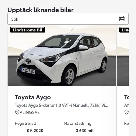
Upptäck liknande bilar
Sök
Toyota Aygo
Toy
Toyota Aygo 5-dörrar 1.0 VVT-i Manuell, 72hk, Vinterhjul
AYGO 
ALINGSÅS
TR
Registrerad
Mätarställning
Regist
09-2020
3 630 mil