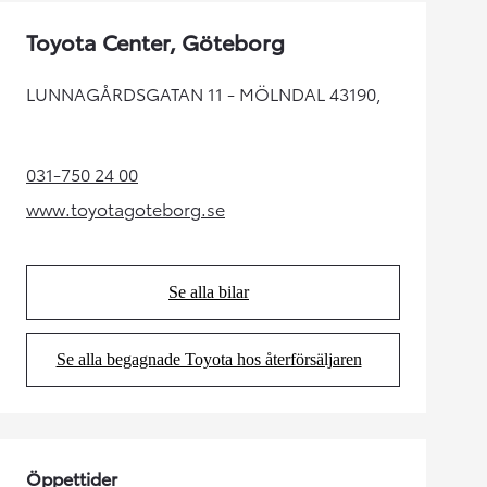
Toyota Center, Göteborg
LUNNAGÅRDSGATAN 11 - MÖLNDAL 43190,
031-750 24 00
(Opens in new tab)
www.toyotagoteborg.se
(Opens in new tab)
Se alla bilar
(Opens in new tab)
Se alla begagnade Toyota hos återförsäljaren
(Opens in new tab)
Öppettider