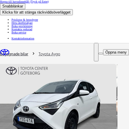
Hoppa till huvudinnehåll
(Tryck på Enter)
Snabblänkar
Klicka för att stänga räckviddsöverlägget
Prislistor & broschyrer
Hitta återförsäljare
Boka provkörning
Kontakta verkstad
Boka service
Kontaktinformation
You are here
:
Öppna meny
Begagnade bilar
Toyota Aygo