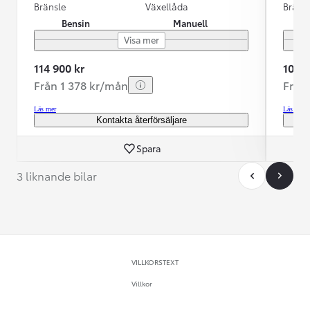
Bränsle
Växellåda
Bräns
Bensin
Manuell
Visa mer
114 900 kr
106 0
Från 1 378 kr/mån
Från
Läs mer
Läs mer
Kontakta återförsäljare
Spara
3 liknande bilar
VILLKORSTEXT
Villkor