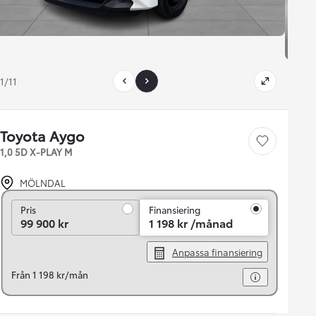
1/11
Toyota Aygo
Save car
1,0 5D X-PLAY M
MÖLNDAL
Pris
Pris
Finansiering
99 900 kr
1 198 kr /månad
Anpassa finansiering
Från 1 198 kr/mån