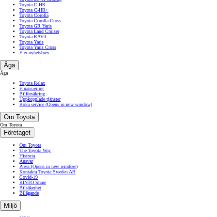
Toyota C-HR
Toyota C-HR+
Toyota Corolla
Toyota Corolla Cross
Toyota GR Yaris
Toyota Land Cruiser
Toyota RAV4
Toyota Yaris
Toyota Yaris Cross
Fler nyhetsbrev
Äga
Äga
Toyota Relax
Finansiering
Bilförsäkring
Uppkopplade tjänster
Boka service
(Opens in new window)
Om Toyota
Om Toyota
Företaget
Om Toyota
The Toyota Way
Historia
Ansvar
Press
(Opens in new window)
Kontakta Toyota Sweden AB
Covid-19
KINTO Share
Bilsäkerhet
Bilägande
Miljö