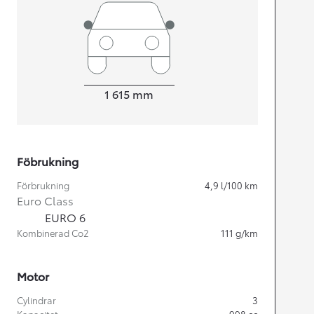
Width
1 615
mm
Föbrukning
Förbrukning
4,9
l/100 km
Euro Class
EURO 6
Kombinerad Co2
111
g/km
Motor
Cylindrar
3