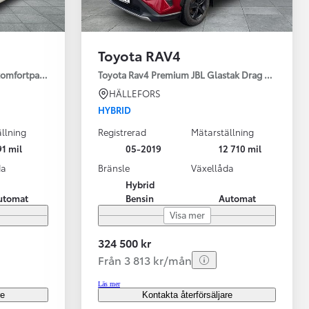
Toyota RAV4
 komfortpaket
Toyota Rav4 Premium JBL Glastak Drag Motorv Vhj
HÄLLEFORS
HYBRID
llning
Registrerad
Mätarställning
1 mil
05-2019
12 710 mil
da
Bränsle
Växellåda
Hybrid
utomat
Bensin
Automat
Visa mer
324 500 kr
Från 3 813 kr/mån
Läs mer
re
Kontakta återförsäljare