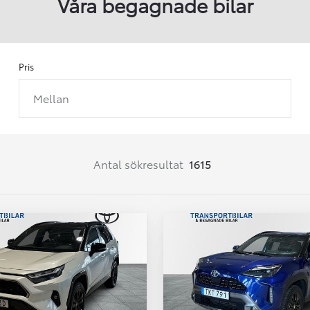
Våra begagnade bilar
Pris
Mellan
Från 257 900 kr
Från 2 535 kr/mån
Easy Billån
Corolla
Antal sökresultat
1615
HYBRID