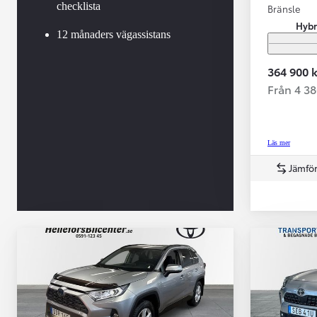
checklista
Bränsle
Hybr
12 månaders vägassistans
364 900 k
Från 4 3
Läs mer
Jämför