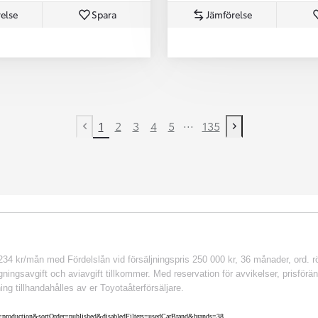
else
Spara
Jämförelse
...
1
2
3
4
5
135
Previous page
Next page
 kr/mån med Fördelslån vid försäljningspris 250 000 kr, 36 månader, ord. rör
ingsavgift och aviavgift tillkommer. Med reservation för avvikelser, prisföränd
ing tillhandahålles av er Toyotaåterförsäljare.
nv=production&sortOrder=published&disabledFilters=usedCarBrand&brands=38