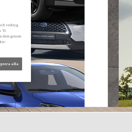
 och verktyg
. Vi
dra dem genom
kie-
eptera alla