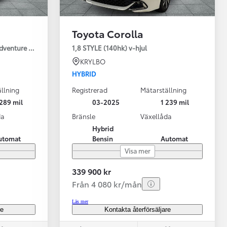
Toyota Corolla
Adventure Drag V-Hjul
1,8 STYLE (140hk) v-hjul
KRYLBO
HYBRID
llning
Registrerad
Mätarställning
Vi har Sveriges mest nöjda biläg
Nya elbil
289 mil
03-2025
1 239 mil
Läs mer
Elbilar f
da
Bränsle
Växellåda
Hybrid
utomat
Bensin
Automat
Visa mer
339 900 kr
Från 4 080 kr/mån
Läs mer
re
Kontakta återförsäljare