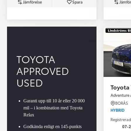
Jämförelse
Spara
Jämför
TOYOTA
APPROVED
Från 360 900 kr
Från 3 548 kr/mån
USED
Toyota 
Easy Billån
Toyota GR Supra
Adventure 
BENSIN
Garanti upp till 10 år eller 20 000
BORÅS
mil – i kombination med Toyota
HYBRID
Relax
Registrerad
07-
Godkända enligt en 145-punkts