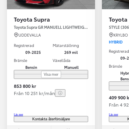
Toyota Supra
Toyota
Toyota Supra GR MANUELL LIGHTWEIGHT EVO / OMG LEV! MOM
STYLE (306
UDDEVALLA
KRYLBO
HYBRID
Registrerad
Mätarställning
Registrerad
09-2025
269 mil
09-
Bränsle
Växellåda
Bränsle
Bensin
Manuell
Från 599 900 kr
Hybr
Visa mer
Nya Corolla Cross
Bens
HYBRID
853 800 kr
Från 10 251 kr/mån
409 900 k
Från 4 9
Läs mer
Läs mer
Kontakta återförsäljare
K