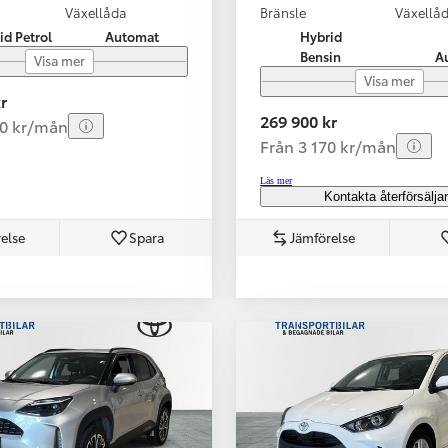
Växellåda
Bränsle
Växellå
id Petrol
Automat
Hybrid
Bensin
A
Visa mer
Visa mer
r
269 900 kr
80 kr/mån
Från 3 170 kr/mån
Läs mer
Kontakta återförsälja
else
Spara
Jämförelse