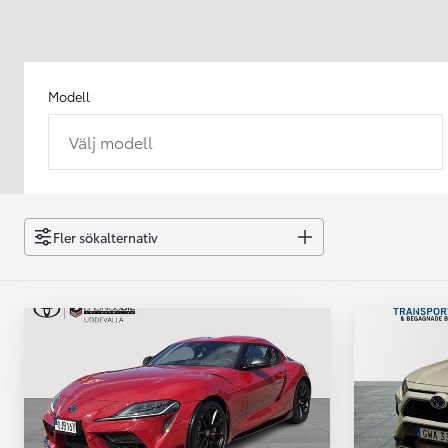
Modell
Välj modell
Från 238 900 kr
Från 2 349 kr/mån
Easy Billån
GR Yaris
Fler sökalternativ
BENSIN