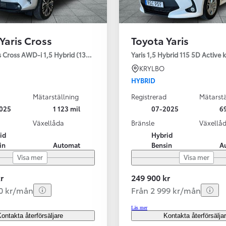
Yaris Cross
Toyota Yaris
s Cross AWD-i 1,5 Hybrid (130HK) Style V-hjul
Yaris 1,5 Hybrid 115 5D Active
KRYLBO
HYBRID
Mätarställning
Registrerad
Mätarstä
025
1 123 mil
07-2025
69
Växellåda
Bränsle
Växellå
id
Hybrid
in
Automat
Bensin
A
Visa mer
Visa mer
r
249 900 kr
40 kr/mån
Från 2 999 kr/mån
Läs mer
ontakta återförsäljare
Kontakta återförsälja