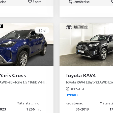
else
Spara
Jämförelse
Såld
Från 350 900 kr
Från 3 450 kr/mån
Yaris Cross
Toyota RAV4
Easy Billån
Nya GR GT
AWD-i Bi-Tone 1.5 116hk V-Hjul Drag JBL
Toyota RAV4 Elhybrid AWD Ex
The soul lives on
UPPSALA
HYBRID
Mätarställning
Registrerad
Mätarstä
2023
1 256 mil
06-2019
17