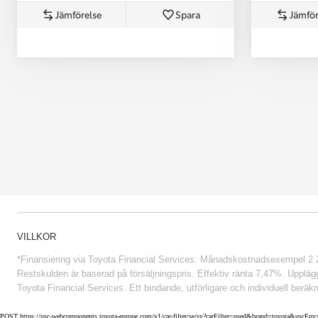
Jämförelse
Spara
Jämför
Från 852 900 kr
VILLKOR
*Finansiering via Toyota Financial Services: Månadskostnadsexempel 2 234
Restskulden är baserad på försäljningspris. Effektiv ränta 7,47%. Uppläggn
Toyota Financial Services. Ett bindande, utförligare och individuell beräkn
POST https://usc-webcomponents.toyota-europe.com/v1/car-filter/se/sv?carFilter=used&brand=toyota&uscE