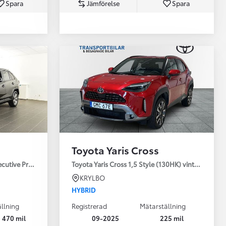
Spara
Jämförelse
Spara
Toyota Professio
När varje jobb r
Toyota Yaris Cross
ecutive Premium Drag 360-kamera JBL
Toyota Yaris Cross 1,5 Style (130HK) vinterhjul
KRYLBO
HYBRID
llning
Registrerad
Mätarställning
 470 mil
09-2025
225 mil