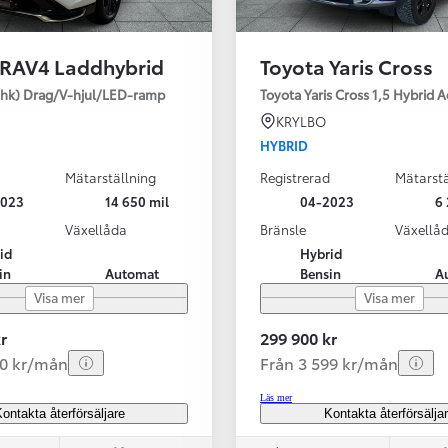
 RAV4 Laddhybrid
Toyota Yaris Cross
SBIL!
hk) Drag/V-hjul/LED-ramp
Toyota Yaris Cross 1,5 Hybrid 
KRYLBO
HYBRID
Mätarställning
Registrerad
Mätarstä
Från 324 900 kr
2023
14 650 mil
04-2023
6 
Från 3 194 kr/mån
Växellåda
Bränsle
Växellå
id
Hybrid
Toyota C-HR
in
Automat
Bensin
A
HYBRID & LADDHYBRID
Visa mer
Visa mer
r
299 900 kr
20 kr/mån
Från 3 599 kr/mån
Läs mer
ontakta återförsäljare
Kontakta återförsälja