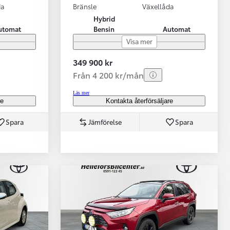
da
Bränsle
Växellåda
Hybrid
utomat
Bensin
Automat
Visa mer
349 900 kr
Från 4 200 kr/mån
Läs mer
re
Kontakta återförsäljare
Spara
Jämförelse
Spara