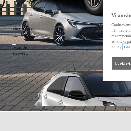
Vi använ
Cookies anvä
Från 479 900 kr
från tredje p
Från 3 333 kr/mån
rekommender
att klicka p
policy.
Cook
Easy Billån
Nya Aygo X
HYBRID
Cookie-i