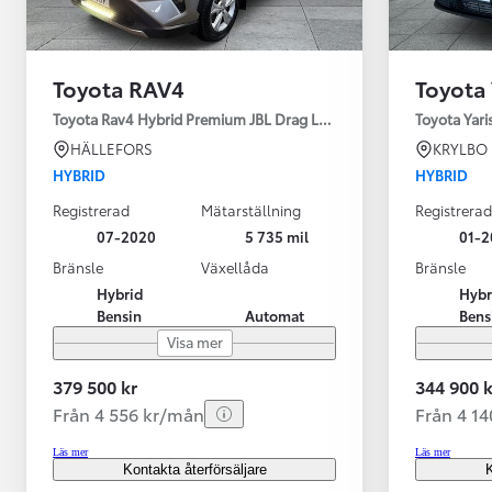
Toyota RAV4
Toyota 
Toyota Rav4 Hybrid Premium JBL Drag Led ramp Vhjul motorv
Toyota Yari
HÄLLEFORS
KRYLBO
HYBRID
HYBRID
Registrerad
Mätarställning
Registrerad
07-2020
5 735 mil
01-2
Bränsle
Växellåda
Bränsle
Hybrid
Hybr
Bensin
Automat
Bens
Visa mer
379 500 kr
344 900 k
Från 4 556 kr/mån
Från 4 1
Läs mer
Läs mer
Kontakta återförsäljare
K