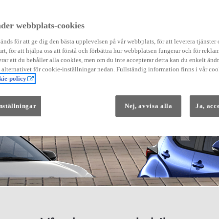
der webbplats-cookies
nds för att ge dig den bästa upplevelsen på vår webbplats, för att leverera tjänster
art, för att hjälpa oss att förstå och förbättra hur webbplatsen fungerar och för reklam
Från 569 900 kr
ar att du behåller alla cookies, men om du inte accepterar detta kan du enkelt än
Från 3 958 kr/mån
å alternativet för cookie-inställningar nedan. Fullständig information finns i vår coo
ie-policy
Yaris
HYBRID
nställningar
Nej, avvisa alla
Ja, acc