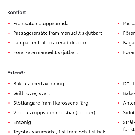
Toyota GR Supra
BENSIN
Komfort
Framsäten eluppvärmda
Passa
Passagerarsäte fram manuellt skjutbart
Förar
Lampa centralt placerad i kupén
Baga
Förarsäte manuellt skjutbart
Förar
Exteriör
Bakruta med avimning
Dörrh
Grill, övre, svart
Baksä
Stötfångare fram i karossens färg
Anten
Vindruta uppvärmningsbar (de-icer)
Sido
Entonig
Strå
funkt
Toyotas varumärke, 1 st fram och 1 st bak