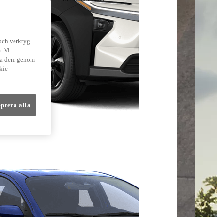
lmer
 och verktyg
. Vi
dra dem genom
kie-
eptera alla