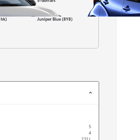
5-dörrars
Färg
 hk)
Juniper Blue (8Y8)
Från 257 900 kr
Från 2 535 kr/mån
Easy Billån
Corolla
HYBRID
5
4
231
L