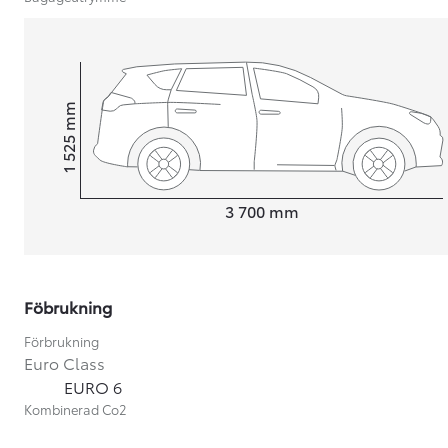
mm
1 525
Height
Length
3 700
mm
Föbrukning
Förbrukning
Euro Class
Från 599 900 kr
EURO 6
Nya Corolla Cross
Kombinerad Co2
HYBRID