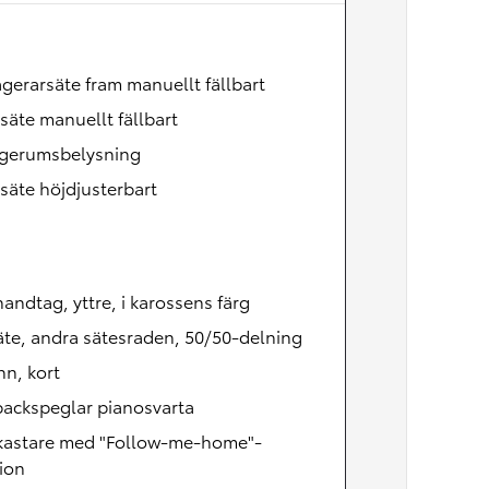
Nya GR GT
The soul lives on
gerarsäte fram manuellt fällbart
säte manuellt fällbart
gerumsbelysning
säte höjdjusterbart
andtag, yttre, i karossens färg
te, andra sätesraden, 50/50-delning
n, kort
backspeglar pianosvarta
lkastare med "Follow-me-home"-
ion