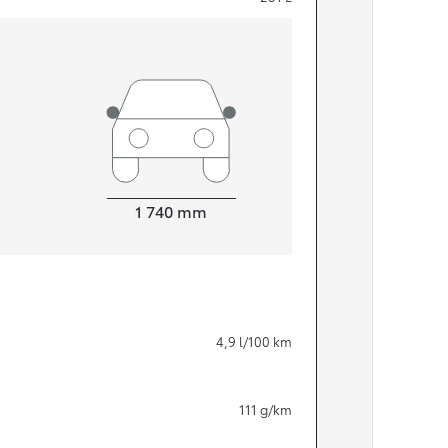
Width
1 740
mm
Från 324 900 kr
4,9
l/100 km
Från 3 194 kr/mån
Toyota C-HR
111
g/km
HYBRID & LADDHYBRID