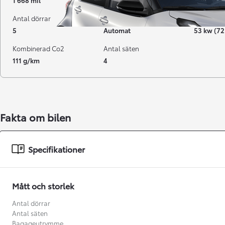
1 668 mil
12-2023
Bensin
Antal dörrar
Växellåda
Effekt
5
Automat
53 kw (72
Kombinerad Co2
Antal säten
111 g/km
4
Fakta om bilen
Från 238 900 kr
Specifikationer
Från 2 349 kr/mån
Easy Billån
Mått och storlek
GR Yaris
BENSIN
Antal dörrar
Antal säten
Bagageutrymme