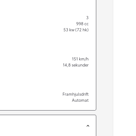
3
998
cc
53
kw (72 hk)
151
km/h
14,8
sekunder
Framhjulsdrift
Automat
Från 350 900 kr
Från 3 450 kr/mån
Easy Billån