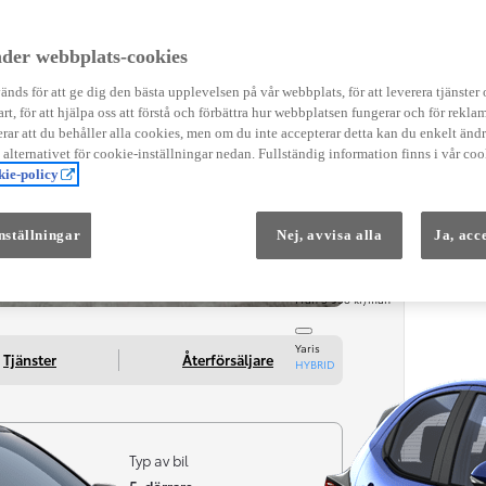
Instruktionsfilmer
Toyota C-HR Instruktionsfilmer
Yaris Instruktionsfilmer
der webbplats-cookies
Yaris Cross Instruktionsfilmer
Digital Smart Nyckel Instruktionsfi
nds för att ge dig den bästa upplevelsen på vår webbplats, för att leverera tjänster
art, för att hjälpa oss att förstå och förbättra hur webbplatsen fungerar och för reklam
ar att du behåller alla cookies, men om du inte accepterar detta kan du enkelt än
å alternativet för cookie-inställningar nedan. Fullständig information finns i vår coo
ie-policy
nställningar
Nej, avvisa alla
Ja, acc
Från 569 900 kr
Från 3 958 kr/mån
Yaris
Tjänster
Återförsäljare
HYBRID
Typ av bil