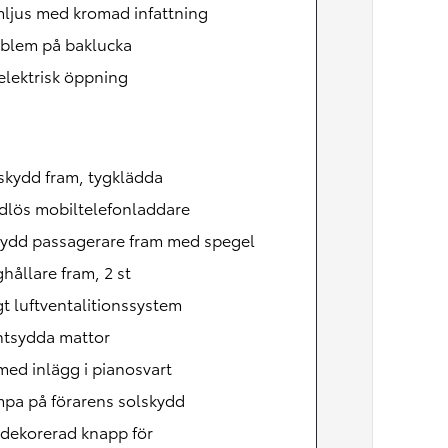
mljus med kromad infattning
mblem på baklucka
lektrisk öppning
skydd fram, tygklädda
ådlös mobiltelefonladdare
kydd passagerare fram med spegel
ållare fram, 2 st
t luftventalitionssystem
ntsydda mattor
med inlägg i pianosvart
mpa på förarens solskydd
dekorerad knapp för