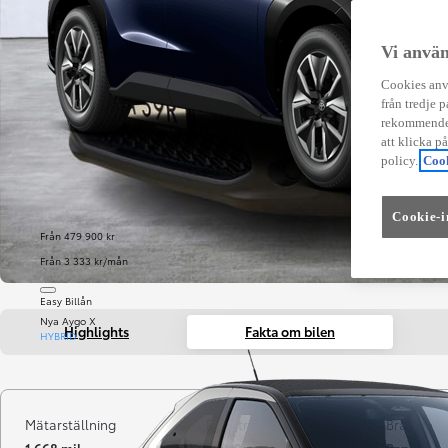
Vi använ
Cookies anvä
från tredje p
rekommender
att klicka p
policy.
Cook
Cookie-i
Från 479 900 kr
Från 3 333 kr/mån
Easy Billån
Nya Aygo X
Highlights
Fakta om bilen
HYBRID
Mätarställning
Registrerad
Bränsle