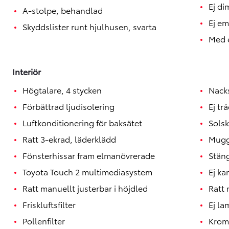
Ej di
A-stolpe, behandlad
Ej e
Skyddslister runt hjulhusen, svarta
Med e
Interiör
Högtalare, 4 stycken
Nack
Förbättrad ljudisolering
Ej tr
Luftkonditionering för baksätet
Sols
Ratt 3-ekrad, läderklädd
Muggh
Fönsterhissar fram elmanövrerade
Stäng
Toyota Touch 2 multimediasystem
Ej ka
Ratt manuellt justerbar i höjdled
Ratt 
Friskluftsfilter
Ej la
Pollenfilter
Krom