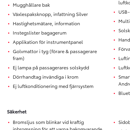
luftk
Mugghållare bak
USB-
Växlespaksknopp, infattning Silver
Mult
Hastighetsmätare, information
Solsk
Instegslister bagagerum
Hand
Applikation för instrumentpanel
Förva
Golvmattor i tyg (förare & passagerare
fram)
Lufti
Ej lampa på passagerares solskydd
Luftk
Dörrhandtag invändiga i krom
Smar
Andr
Ej luftkonditionering med fjärrsystem
Blue
Säkerhet
Bromsljus som blinkar vid kraftig
Sido
inbromsning för att varna bakomvarande