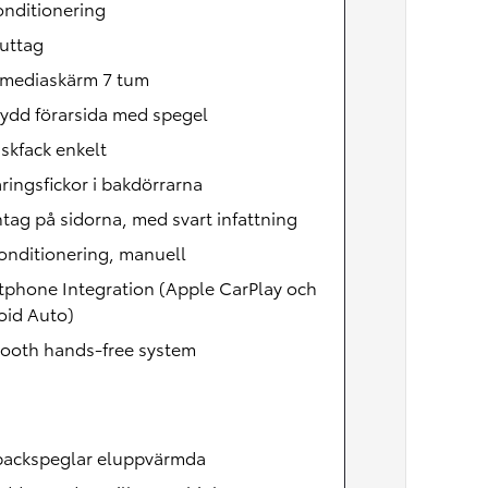
onditionering
uttag
imediaskärm 7 tum
ydd förarsida med spegel
skfack enkelt
ringsfickor i bakdörrarna
ntag på sidorna, med svart infattning
onditionering, manuell
tphone Integration (Apple CarPlay och
oid Auto)
tooth hands-free system
backspeglar eluppvärmda