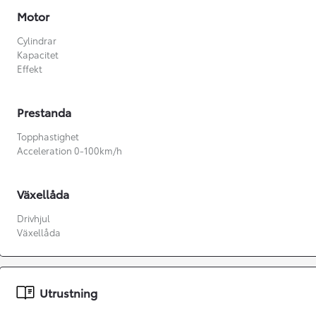
Motor
Cylindrar
Kapacitet
Effekt
Prestanda
Topphastighet
Acceleration 0-100km/h
Växellåda
Drivhjul
Växellåda
Från 360 900 kr
Från 3 548 kr/mån
Utrustning
Easy Billån