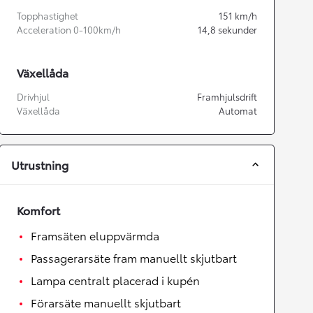
Topphastighet
151
km/h
Acceleration 0-100km/h
14,8
sekunder
Växellåda
Drivhjul
Framhjulsdrift
Växellåda
Automat
Utrustning
Komfort
Framsäten eluppvärmda
Passagerarsäte fram manuellt skjutbart
Lampa centralt placerad i kupén
Förarsäte manuellt skjutbart