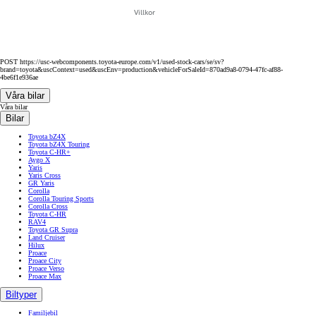
Villkor
POST https://usc-webcomponents.toyota-europe.com/v1/used-stock-cars/se/sv?
brand=toyota&uscContext=used&uscEnv=production&vehicleForSaleId=870ad9a8-0794-47fc-af88-
4be6f1e936ae
Våra bilar
Våra bilar
Bilar
Toyota bZ4X
Toyota bZ4X Touring
Toyota C-HR+
Aygo X
Yaris
Yaris Cross
GR Yaris
Corolla
Corolla Touring Sports
Corolla Cross
Toyota C-HR
RAV4
Toyota GR Supra
Land Cruiser
Hilux
Proace
Proace City
Proace Verso
Proace Max
Biltyper
Familjebil