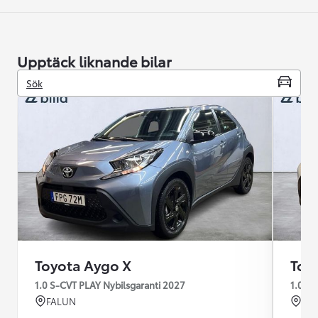
Upptäck liknande bilar
Sök
Toyota Aygo X
Toy
1.0 S-CVT PLAY Nybilsgaranti 2027
1.0 s-
FALUN
KRI