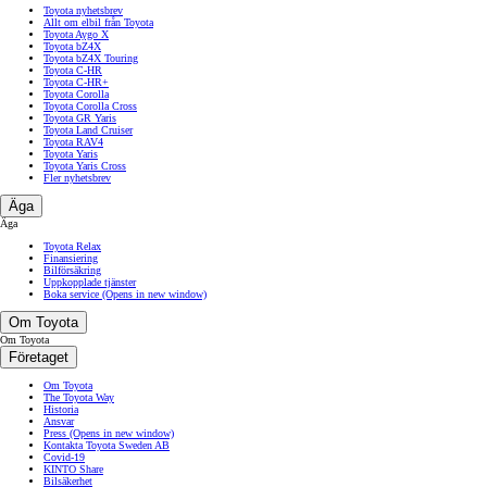
Toyota nyhetsbrev
Allt om elbil från Toyota
Toyota Aygo X
Toyota bZ4X
Toyota bZ4X Touring
Toyota C-HR
Toyota C-HR+
Toyota Corolla
Toyota Corolla Cross
Toyota GR Yaris
Toyota Land Cruiser
Toyota RAV4
Toyota Yaris
Toyota Yaris Cross
Fler nyhetsbrev
Äga
Äga
Toyota Relax
Finansiering
Bilförsäkring
Uppkopplade tjänster
Boka service
(Opens in new window)
Om Toyota
Om Toyota
Företaget
Om Toyota
The Toyota Way
Historia
Ansvar
Press
(Opens in new window)
Kontakta Toyota Sweden AB
Covid-19
KINTO Share
Bilsäkerhet