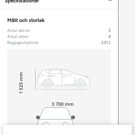
Specifikationer
Mått och storlek
Antal dörrar
5
Antal säten
4
Bagageutrymme
231
L
mm
1 525
Height
Length
3 700
mm