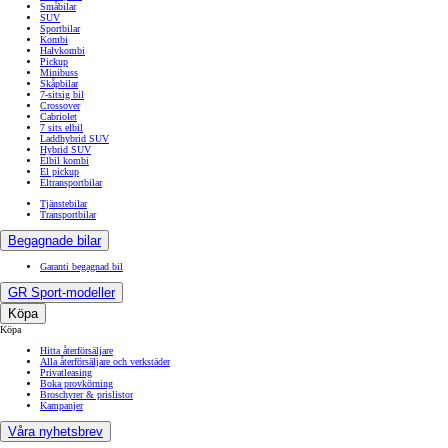
Småbilar
SUV
Sportbilar
Kombi
Halvkombi
Pickup
Minibuss
Skåpbilar
7-sitsig bil
Crossover
Cabriolet
7 sits elbil
Laddhybrid SUV
Hybrid SUV
Elbil kombi
El pickup
Eltransportbilar
Tjänstebilar
Transportbilar
Begagnade bilar
Garanti begagnad bil
GR Sport-modeller
Köpa
Köpa
Hitta återförsäljare
Alla återförsäljare och verkstäder
Privatleasing
Boka provkörning
Broschyrer & prislistor
Kampanjer
Våra nyhetsbrev