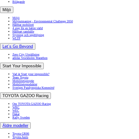
Bilägande
Miljö
Miljö
Miljöutmaning - Environmental Challenge 2050
Hållbar mobilitet
4 steg för en bättre värld
Hållbart samhälle
Styrning och uppföljning
WLTP
Let´s Go Beyond
Zero City Utställning
adidas Stockholm Marathon
Start Your Impossible
Vad är Start your impossible?
Team Toyota
Mobilitetsprojekt
Mobilitetsprodukter
Sveriges Paralympiska Kommitté
TOYOTA GAZOO Racing
Om TOYOTA GAZOO Racing
WRC
WEC
Dakar
Rally Sweden
Äldre modeller
Toyota GR86
Toyota Auris