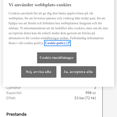
Vi använder webbplats-cookies
Width
1 740
mm
Cookies används för att ge dig den bästa upplevelsen på vår
webbplats, för att leverera tjänster och verktyg från tredje part, för att
hjälpa oss att förstå och förbättra hur webbplatsen fungerar och för
reklam. Vi rekommenderar att du behåller alla cookies, men om du inte
accepterar detta kan du enkelt ändra dem genom att klicka på
Föbrukning
alternativet för cookie-inställningar nedan. Fullständig information
finns i vår cookie-policy.
Cookie-policy
Förbrukning
4,9
l/100 km
Euro Class
EURO 6
Cookie-inställningar
Kombinerad Co2
111
g/km
Nej, avvisa alla
Ja, acceptera alla
Motor
Cylindrar
3
Kapacitet
998
cc
Effekt
53
kw (72 hk)
Prestanda