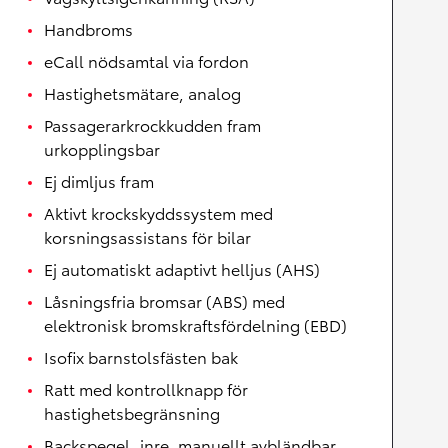
Handbroms
eCall nödsamtal via fordon
Hastighetsmätare, analog
Passagerarkrockkudden fram
urkopplingsbar
Ej dimljus fram
Aktivt krockskyddssystem med
korsningsassistans för bilar
Ej automatiskt adaptivt helljus (AHS)
Låsningsfria bromsar (ABS) med
elektronisk bromskraftsfördelning (EBD)
Isofix barnstolsfästen bak
Ratt med kontrollknapp för
hastighetsbegränsning
Backspegel, inre, manuellt avbländbar