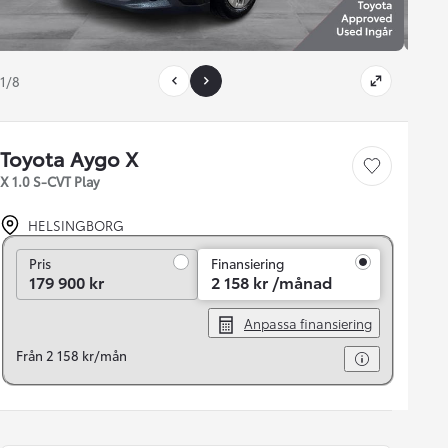
1/8
Toyota Aygo X
Save car
X 1.0 S-CVT Play
HELSINGBORG
Pris
Pris
Finansiering
179 900 kr
2 158 kr /månad
Anpassa finansiering
Från 2 158 kr/mån