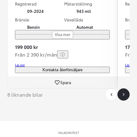
Registrerad
Mätarställning
Regist
09-2024
943 mil
Bränsle
Växellåda
Bräns
Bensin
Automat
Visa mer
199 000 kr
179 9
Från 2 390 kr/mån
Från
Läs mer
Läs mer
Kontakta återförsäljare
Spara
8 liknande bilar
VILLKORSTEXT