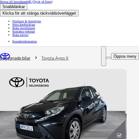
Hoppa till huvudinnehåll
(Tryck på Enter)
Snabblänkar
Klicka för att stänga räckviddsöverlägget
Prislistor & broschyrer
Hitta återförsäljare
Boka provkörning
Kontakta verkstad
Boka service
Kontaktinformation
You are here
:
Öppna meny
Begagnade bilar
Toyota Aygo X