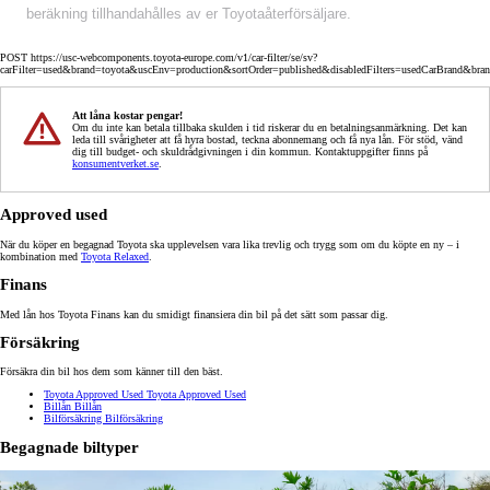
beräkning tillhandahålles av er Toyotaåterförsäljare.
POST https://usc-webcomponents.toyota-europe.com/v1/car-filter/se/sv?
carFilter=used&brand=toyota&uscEnv=production&sortOrder=published&disabledFilters=usedCarBrand&bra
Att låna kostar pengar!
Om du inte kan betala tillbaka skulden i tid riskerar du en betalningsanmärkning. Det kan
leda till svårigheter att få hyra bostad, teckna abonnemang och få nya lån. För stöd, vänd
dig till budget- och skuldrådgivningen i din kommun. Kontaktuppgifter finns på
konsumentverket.se
.
Approved used
När du köper en begagnad Toyota ska upplevelsen vara lika trevlig och trygg som om du köpte en ny – i
kombination med
Toyota Relaxed
.
Finans
Med lån hos Toyota Finans kan du smidigt finansiera din bil på det sätt som passar dig.
Försäkring
Försäkra din bil hos dem som känner till den bäst.
Toyota Approved Used
Toyota Approved Used
Billån
Billån
Bilförsäkring
Bilförsäkring
Begagnade biltyper