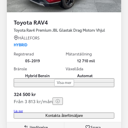
Toyota RAV4
Toyota Rav4 Premium JBL Glastak Drag Motorv Vhjul
HÄLLEFORS
HYBRID
Registrerad
Mätarställning
05-2019
12 710 mil
Bränsle
Växellåda
Hybrid Bensin
Automat
Visa mer
324 500 kr
Från 3 813 kr/mån
Läs mer
Kontakta återförsäljare
Jämförelse
Spara