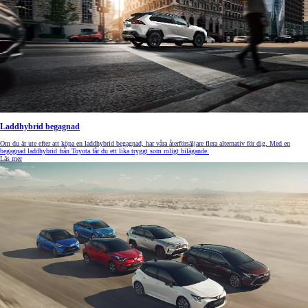
Laddhybrid begagnad
Om du är ute efter att köpa en laddhybrid begagnad, har våra återförsäljare flera alternativ för dig. Med en
begagnad laddhybrid från Toyota får du ett lika tryggt som roligt bilägande.
Läs mer