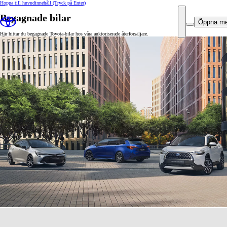
Hoppa till huvudinnehåll
(Tryck på Enter)
Begagnade bilar
Öppna m
Här hittar du begagnade Toyota-bilar hos våra auktoriserade återförsäljare.