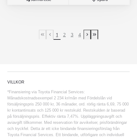
1
2
3
4
First Page
Previous page
Next page
Last Page
VILLKOR
*Finansiering via Toyota Financial Services:
Månadskostnadsexempel 2 234 kr/mån med Fördelslån vid
försäljningspris 250 000 kr, 36 månader, ord. rörlig ränta 6,69, 75 000
kr kontantinsats och 125 000 kr restskuld. Restskulden är baserad
på försäljningspris. Effektiv ränta 7,47%. Uppläggningsavgift och
aviavgift tillkommer. Med reservation för avvikelser, prisförändringar
och tryckfel. Detta är ett icke bindande finansieringsförslag från
Toyota Financial Services. Ett bindande, utförligare och individuell