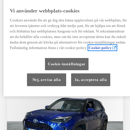
TOYOTA APPROVED
Vi använder webbplats-cookies
USED
Cookies används för att ge dig den bästa upplevelsen på vår webbplats, för
att leverera tjänster och verktyg från tredje part, för att hjälpa oss att förstå
och förbättra hur webbplatsen fungerar och för reklam. Vi rekommenderar
Garanti upp till 10 år eller 20 000 mil – i
att du behåller alla cookies, men om du inte accepterar detta kan du enkelt
kombination med Toyota Relax
ändra dem genom att klicka på alternativet för cookie-inställningar nedan.
Fullständig information finns i vår cookie-policy.
Cookie-policy
Godkända enligt en 145-punkts checklista
Cookie-inställningar
12 månaders vägassistans
Nej, avvisa alla
Ja, acceptera alla