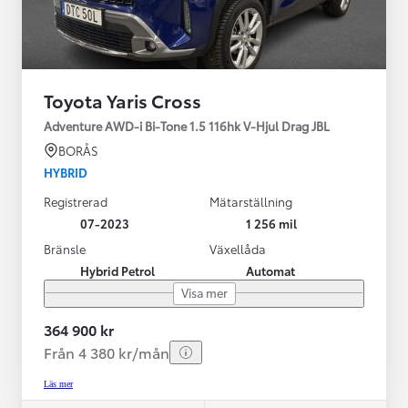
Toyota Yaris Cross
Adventure AWD-i Bi-Tone 1.5 116hk V-Hjul Drag JBL
BORÅS
HYBRID
Registrerad
Mätarställning
07-2023
1 256 mil
Bränsle
Växellåda
Hybrid Petrol
Automat
Visa mer
364 900 kr
Från 4 380 kr/mån
Läs mer