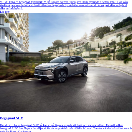
Vill du köpa en begagnad hybridbil? Vi på Toyota har varit pionjärer inom hybriddrift sedan 1997. Hos våra
återförsäljare kan du hitta ett brett utbud av begagnade hybridbilar - oavsett om du är på jakt efter en hybrid
eller en laddhybrid.
Läs mer
Begagnad SUV
Om du vill ha en begagnad SUV så kan vi på Toyota erbjuda ett brett och varierat utbud. Oavsett vilken
begagnad SUV från Toyota du väljer så får du en praktisk och pålitlig bil med Toyotas välkända kvalitet som är
redo för livets alla äventyr.