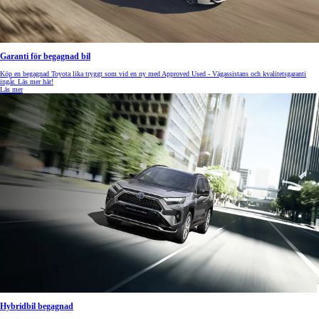
Garanti för begagnad bil
Köp en begagnad Toyota lika tryggt som vid en ny med Approved Used - Vägassistans och kvalitetsgaranti
ingår. Läs mer här!
Läs mer
Hybridbil begagnad