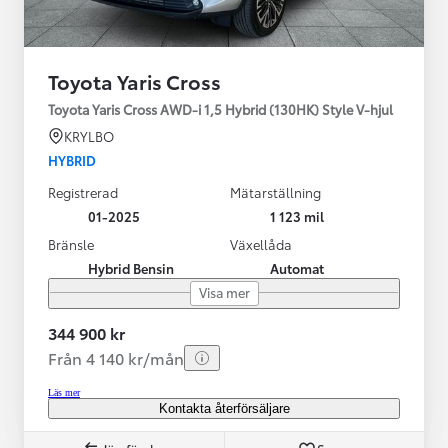
Toyota Yaris Cross
Toyota Yaris Cross AWD-i 1,5 Hybrid (130HK) Style V-hjul
KRYLBO
HYBRID
Registrerad
Mätarställning
01-2025
1 123 mil
Bränsle
Växellåda
Hybrid Bensin
Automat
Visa mer
344 900 kr
Från 4 140 kr/mån
Läs mer
Kontakta återförsäljare