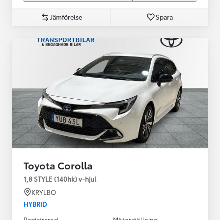
Jämförelse
Spara
Toyota Corolla
1,8 STYLE (140hk) v-hjul
KRYLBO
HYBRID
Registrerad
Mätarställning