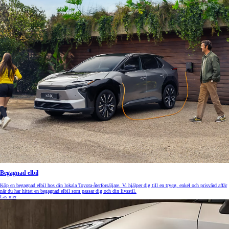
Begagnad elbil
Köp en begagnad elbil hos din lokala Toyota-återförsäljare. Vi hjälper dig till en trygg, enkel och prisvärd affär
när du har hittat en begagnad elbil som passar dig och din livsstil.
Läs mer