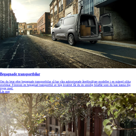
Begagnade transportbilar
Om du letar efter begagnade transportbilar så har våra auktoriserade återförsäljare modeller i en mängd olika
storlekar. Förutom en begagnad transportbil av hög kvalitet får du en smidig bilaffär som du kan känna dig
trygg med.
Läs mer