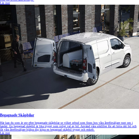
Läs mer
Begagnade Skåpbilar
Här kan du som är ute efter begagnade skåpbilar se vilket utbud som finns hos våra återförsäljare runt om i
landet. En begagnad skåpbil är lika tryggt som roligt val av bil. Använd våra sökfilter för att hitta rätt bil och
låt våra återförsäljare hjälpa dig köpa en begagnad skåpbil tryggt och enkelt.
Läs mer