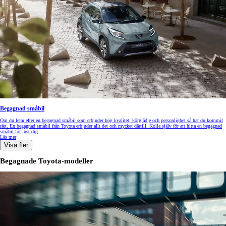
Begagnad småbil
Om du letar efter en begagnad småbil som erbjuder hög kvalitet, körglädje och personlighet så har du kommit
rätt. En begagnad småbil från Toyota erbjuder allt det och mycket därtill. Kolla själv för att hitta en begagnad
småbil för just dig.
Läs mer
Visa fler
Begagnade Toyota-modeller