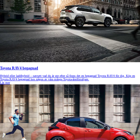
Toyota RAV4 begagnad
Hybrid eller laddhybrid – oavsett vad du är ute efter så finns det en begagnad Toyota RAV4 för dig. Köp en
Toyota RAV4 begagnad hos någon av våra många Toyota-återförsäljare.
Läs mer