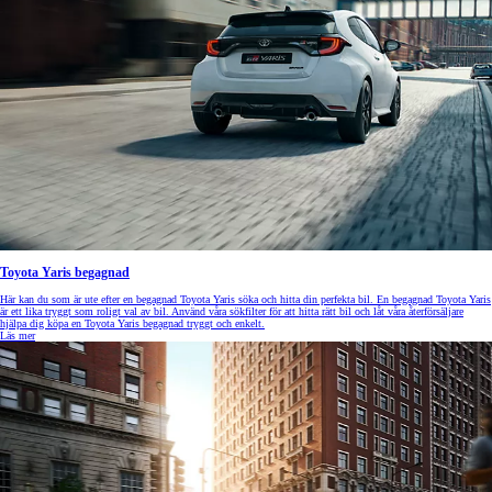
Toyota Yaris begagnad
Här kan du som är ute efter en begagnad Toyota Yaris söka och hitta din perfekta bil. En begagnad Toyota Yaris
är ett lika tryggt som roligt val av bil. Använd våra sökfilter för att hitta rätt bil och låt våra återförsäljare
hjälpa dig köpa en Toyota Yaris begagnad tryggt och enkelt.
Läs mer