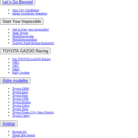
Let´s Go Beyond
Zero City Utställning
adidas Stockholm Marathon
Start Your Impossible
Vad är Start your impossible?
Team Toyota
Mobilitetsprojekt
Mobilitetsprodukter
Sveriges Paralympiska Kommitté
TOYOTA GAZOO Racing
Om TOYOTA GAZOO Racing
WRC
WEC
Dakar
Rally Sweden
Äldre modeller
Toyota GR86
Toyota Auris
Toyota Prius
Toyota GT86
Toyota Avensis
Toyota Celica
Toyota Verso
Toyota Proace City Verso Electric
Toyota Camry
Artiklar
Bogsera bil
Diesel eller bensin