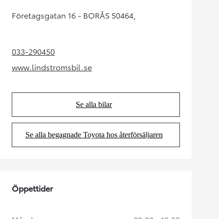
Företagsgatan 16 - BORÅS 50464,
033-290450
(Opens in new tab)
www.lindstromsbil.se
(Opens in new tab)
Se alla bilar
(Opens in new tab)
Se alla begagnade Toyota hos återförsäljaren
(Opens in new tab)
Öppettider