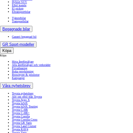
Hybrid SUV
Elbil kombi
El pickup
Eltransportbilar
Tjänstebilar
Transportbilar
Begagnade bilar
Garanti begagnad bil
GR Sport-modeller
Köpa
Köpa
Hitta återförsäljare
Alla återförsäljare och verkstäder
Privatleasing
Boka provkörning
Broschyrer & prislistor
Kampanjer
Våra nyhetsbrev
Toyota nyhetsbrev
Allt om elbil från Toyota
Toyota Aygo X
Toyota bZ4X
Toyota bZ4X Touring
Toyota C-HR
Toyota C-HR+
Toyota Corolla
Toyota Corolla Cross
Toyota GR Yaris
Toyota Land Cruiser
Toyota RAV4
Toyota Yaris