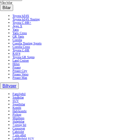
Våra bilar
Bilar
Toyota bZ4X
Toyota bZ4X Touring
Toyota C-HR+
Aygo X
Yaris
Yaris Cross
GR Yaris
Corolla
Corolla Touring Sports
Corolla Cross
Toyota C-HR
RAV4
Toyota GR Supra
Land Cruiser
Hilux
Proace
Proace City
Proace Verso
Proace Max
Biltyper
Familjebil
Småbilar
SUV
Sportbilar
Kombi
Halvkombi
Pickup
Minibuss
Skåpbilar
7-sitsig bil
Crossover
Cabriolet
7 sits elbil
Laddhybrid SUV