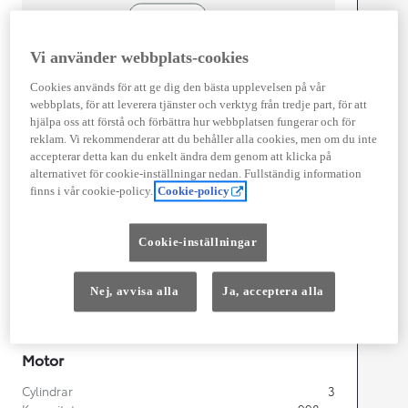
Vi använder webbplats-cookies
Cookies används för att ge dig den bästa upplevelsen på vår
webbplats, för att leverera tjänster och verktyg från tredje part, för att
Width
1 740
mm
hjälpa oss att förstå och förbättra hur webbplatsen fungerar och för
reklam. Vi rekommenderar att du behåller alla cookies, men om du inte
accepterar detta kan du enkelt ändra dem genom att klicka på
alternativet för cookie-inställningar nedan. Fullständig information
finns i vår cookie-policy.
Cookie-policy
Föbrukning
Förbrukning
4,8
l/100 km
Cookie-inställningar
Euro Class
EURO 6
Nej, avvisa alla
Ja, acceptera alla
Kombinerad Co2
108
g/km
Motor
Cylindrar
3