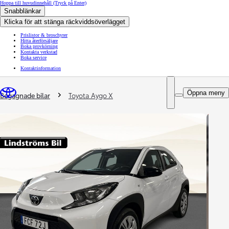
Hoppa till huvudinnehåll
(Tryck på Enter)
Snabblänkar
Klicka för att stänga räckviddsöverlägget
Prislistor & broschyrer
Hitta återförsäljare
Boka provkörning
Kontakta verkstad
Boka service
Kontaktinformation
You are here
:
Öppna meny
Begagnade bilar
Toyota Aygo X