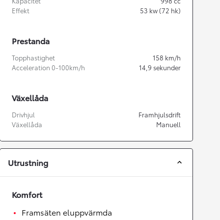
Kapacitet
998
cc
Effekt
53
kw (72 hk)
Prestanda
Topphastighet
158
km/h
Acceleration 0-100km/h
14,9
sekunder
Växellåda
Drivhjul
Framhjulsdrift
Växellåda
Manuell
Utrustning
Komfort
Framsäten eluppvärmda