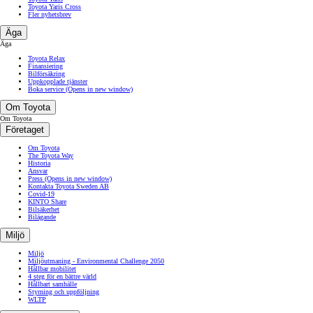
Toyota Yaris Cross
Fler nyhetsbrev
Äga
Äga
Toyota Relax
Finansiering
Bilförsäkring
Uppkopplade tjänster
Boka service
(Opens in new window)
Om Toyota
Om Toyota
Företaget
Om Toyota
The Toyota Way
Historia
Ansvar
Press
(Opens in new window)
Kontakta Toyota Sweden AB
Covid-19
KINTO Share
Bilsäkerhet
Bilägande
Miljö
Miljö
Miljöutmaning - Environmental Challenge 2050
Hållbar mobilitet
4 steg för en bättre värld
Hållbart samhälle
Styrning och uppföljning
WLTP