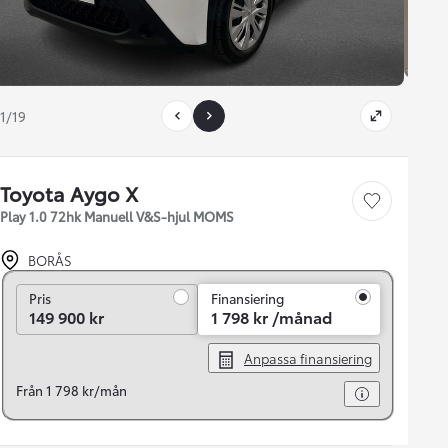
1/19
Toyota Aygo X
Save car
Play 1.0 72hk Manuell V&S-hjul MOMS
BORÅS
Pris
Pris
Finansiering
149 900 kr
1 798 kr /månad
Anpassa finansiering
Från 1 798 kr/mån