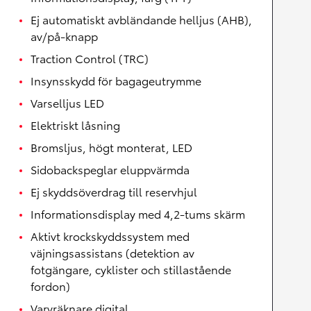
Ej automatiskt avbländande helljus (AHB),
av/på-knapp
Traction Control (TRC)
Insynsskydd för bagageutrymme
Varselljus LED
Elektriskt låsning
Bromsljus, högt monterat, LED
Sidobackspeglar eluppvärmda
Ej skyddsöverdrag till reservhjul
Informationsdisplay med 4,2-tums skärm
Aktivt krockskyddssystem med
väjningsassistans (detektion av
fotgängare, cyklister och stillastående
fordon)
Varvräknare digital