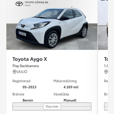
Toyota Aygo X
Toy
Play Backkamera
1.0 s-
VÄXJÖ
KRI
Registrerad
Mätarställning
Regist
05-2023
4 269 mil
Bränsle
Växellåda
Bräns
Bensin
Manuell
Visa mer