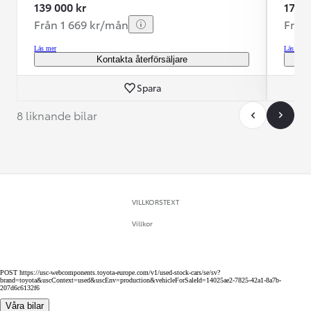
139 000 kr
179 9
Från 1 669 kr/mån
Från
Läs mer
Läs mer
Kontakta återförsäljare
Spara
8 liknande bilar
VILLKORSTEXT
Villkor
POST https://usc-webcomponents.toyota-europe.com/v1/used-stock-cars/se/sv?
brand=toyota&uscContext=used&uscEnv=production&vehicleForSaleId=14025ae2-7825-42a1-8a7b-
207d6c6132f6
Våra bilar