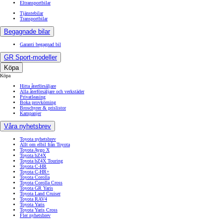
Eltransportbilar
Tjänstebilar
Transportbilar
Begagnade bilar
Garanti begagnad bil
GR Sport-modeller
Köpa
Köpa
Hitta återförsäljare
Alla återförsäljare och verkstäder
Privatleasing
Boka provkörning
Broschyrer & prislistor
Kampanjer
Våra nyhetsbrev
Toyota nyhetsbrev
Allt om elbil från Toyota
Toyota Aygo X
Toyota bZ4X
Toyota bZ4X Touring
Toyota C-HR
Toyota C-HR+
Toyota Corolla
Toyota Corolla Cross
Toyota GR Yaris
Toyota Land Cruiser
Toyota RAV4
Toyota Yaris
Toyota Yaris Cross
Fler nyhetsbrev