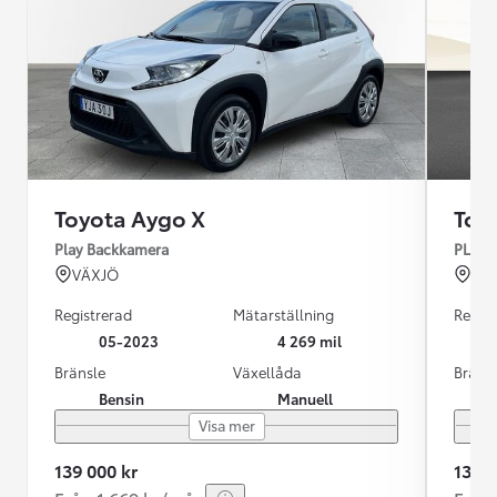
Toyota Aygo X
Toy
Play Backkamera
PLAYC
VÄXJÖ
BO
Registrerad
Mätarställning
Regist
05-2023
4 269 mil
Bränsle
Växellåda
Bräns
Bensin
Manuell
Visa mer
139 000 kr
139 9