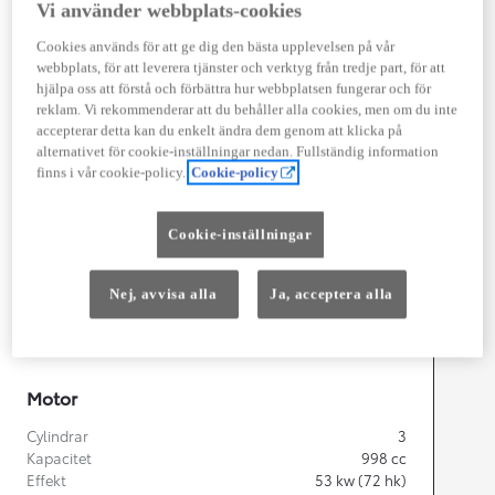
Vi använder webbplats-cookies
Cookies används för att ge dig den bästa upplevelsen på vår
webbplats, för att leverera tjänster och verktyg från tredje part, för att
hjälpa oss att förstå och förbättra hur webbplatsen fungerar och för
Width
1 740
mm
reklam. Vi rekommenderar att du behåller alla cookies, men om du inte
accepterar detta kan du enkelt ändra dem genom att klicka på
alternativet för cookie-inställningar nedan. Fullständig information
finns i vår cookie-policy.
Cookie-policy
Föbrukning
Cookie-inställningar
Förbrukning
4,8
l/100 km
Euro Class
Nej, avvisa alla
Ja, acceptera alla
EURO 6
Kombinerad Co2
108
g/km
Motor
Cylindrar
3
Kapacitet
998
cc
Effekt
53
kw (72 hk)