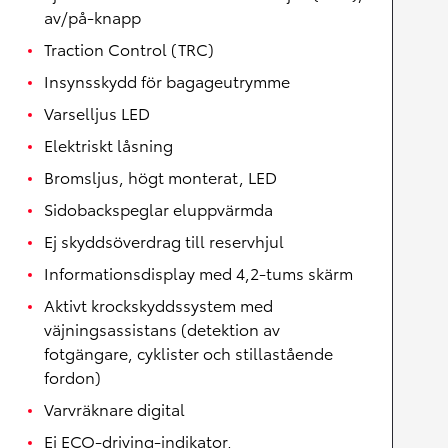
av/på-knapp
Traction Control (TRC)
Insynsskydd för bagageutrymme
Varselljus LED
Elektriskt låsning
Bromsljus, högt monterat, LED
Sidobackspeglar eluppvärmda
Ej skyddsöverdrag till reservhjul
Informationsdisplay med 4,2-tums skärm
Aktivt krockskyddssystem med
väjningsassistans (detektion av
fotgängare, cyklister och stillastående
fordon)
Varvräknare digital
Ej ECO-driving-indikator,