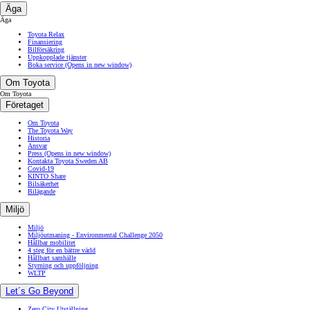
Äga
Äga
Toyota Relax
Finansiering
Bilförsäkring
Uppkopplade tjänster
Boka service
(Opens in new window)
Om Toyota
Om Toyota
Företaget
Om Toyota
The Toyota Way
Historia
Ansvar
Press
(Opens in new window)
Kontakta Toyota Sweden AB
Covid-19
KINTO Share
Bilsäkerhet
Bilägande
Miljö
Miljö
Miljöutmaning - Environmental Challenge 2050
Hållbar mobilitet
4 steg för en bättre värld
Hållbart samhälle
Styrning och uppföljning
WLTP
Let´s Go Beyond
Zero City Utställning