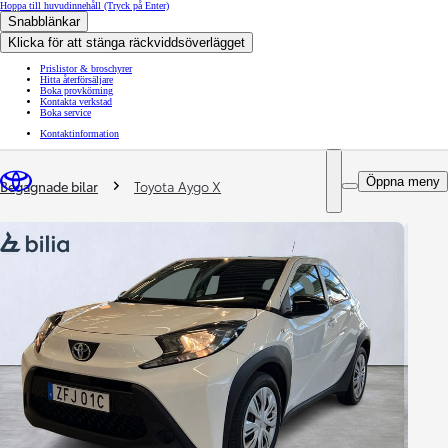
Hoppa till huvudinnehåll
(Tryck på Enter)
Snabblänkar
Klicka för att stänga räckviddsöverlägget
Prislistor & broschyrer
Hitta återförsäljare
Boka provkörning
Kontakta verkstad
Boka service
Kontaktinformation
You are here
:
Öppna meny
Begagnade bilar
Toyota Aygo X