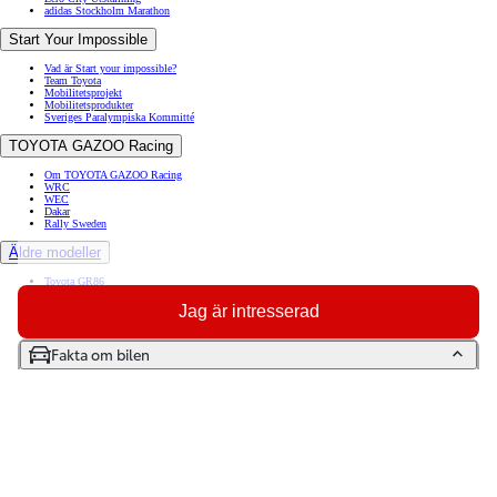
adidas Stockholm Marathon
Start Your Impossible
Vad är Start your impossible?
Team Toyota
Mobilitetsprojekt
Mobilitetsprodukter
Sveriges Paralympiska Kommitté
TOYOTA GAZOO Racing
Om TOYOTA GAZOO Racing
WRC
WEC
Dakar
Rally Sweden
Äldre modeller
Toyota GR86
Toyota Auris
Toyota Prius
Jag är intresserad
Toyota GT86
Toyota Avensis
Toyota Celica
Fakta om bilen
Toyota Verso
Toyota Proace City Verso Electric
Toyota Camry
Artiklar
Bogsera bil
Diesel eller bensin
Elbil på vintern
Hur mycket får jag dra med min bil
Mönsterdjup på däck