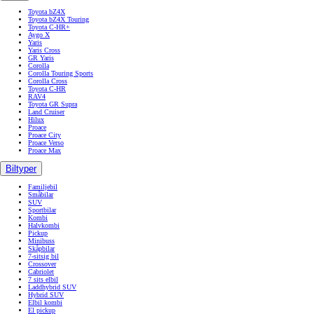
Toyota bZ4X
Toyota bZ4X Touring
Toyota C-HR+
Aygo X
Yaris
Yaris Cross
GR Yaris
Corolla
Corolla Touring Sports
Corolla Cross
Toyota C-HR
RAV4
Toyota GR Supra
Land Cruiser
Hilux
Proace
Proace City
Proace Verso
Proace Max
Biltyper
Familjebil
Småbilar
SUV
Sportbilar
Kombi
Halvkombi
Pickup
Minibuss
Skåpbilar
7-sitsig bil
Crossover
Cabriolet
7 sits elbil
Laddhybrid SUV
Hybrid SUV
Elbil kombi
El pickup