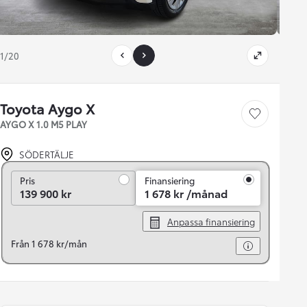
1/20
Toyota Aygo X
Save car
AYGO X 1.0 M5 PLAY
SÖDERTÄLJE
Pris
Pris
Finansiering
139 900 kr
1 678 kr /månad
Anpassa finansiering
Från 1 678 kr/mån