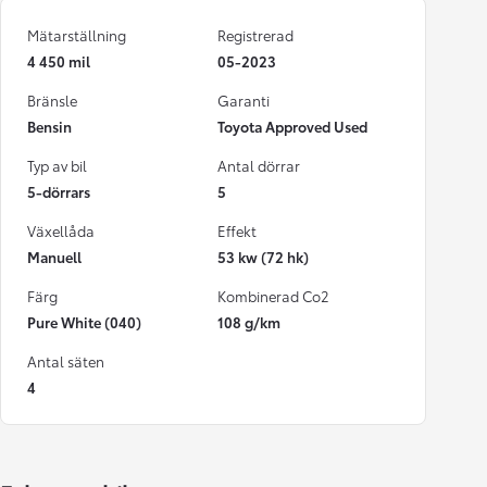
Mätarställning
Registrerad
4 450 mil
05-2023
Bränsle
Garanti
Bensin
Toyota Approved Used
Typ av bil
Antal dörrar
5-dörrars
5
Växellåda
Effekt
Manuell
53 kw (72 hk)
Färg
Kombinerad Co2
Pure White (040)
108 g/km
Antal säten
4