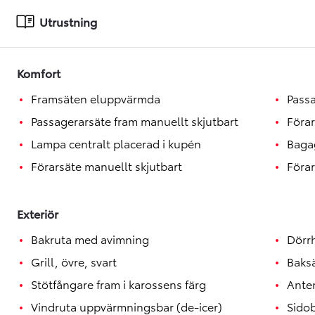
Toyota GR Supra
BENSIN
Utrustning
Komfort
Framsäten eluppvärmda
Passa
Passagerarsäte fram manuellt skjutbart
Förar
Lampa centralt placerad i kupén
Baga
Förarsäte manuellt skjutbart
Förar
Exteriör
Bakruta med avimning
Dörrh
Grill, övre, svart
Baksä
Stötfångare fram i karossens färg
Anten
Vindruta uppvärmningsbar (de-icer)
Sido