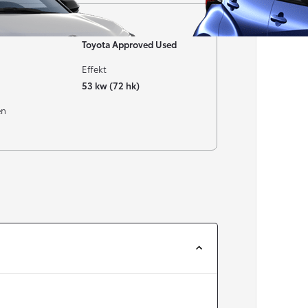
Garanti
Toyota Approved Used
Effekt
53 kw (72 hk)
en
Från 257 900 kr
Från 2 535 kr/mån
Easy Billån
Corolla
HYBRID