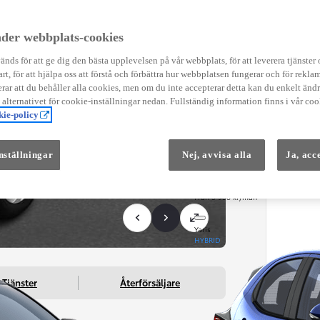
Instruktionsfilmer
Toyota C-HR Instruktionsfilmer
Yaris Instruktionsfilmer
der webbplats-cookies
Yaris Cross Instruktionsfilmer
Digital Smart Nyckel Instruktionsfi
nds för att ge dig den bästa upplevelsen på vår webbplats, för att leverera tjänster
art, för att hjälpa oss att förstå och förbättra hur webbplatsen fungerar och för reklam
ar att du behåller alla cookies, men om du inte accepterar detta kan du enkelt än
å alternativet för cookie-inställningar nedan. Fullständig information finns i vår coo
ie-policy
nställningar
Nej, avvisa alla
Ja, acc
Från 569 900 kr
Från 3 958 kr/mån
Yaris
HYBRID
Tjänster
Återförsäljare