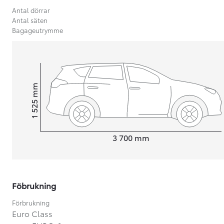
Antal dörrar
Antal säten
Bagageutrymme
mm
1 525
Height
Length
3 700
mm
Föbrukning
Från 599 900 kr
Nya Corolla Cross
Förbrukning
HYBRID
Euro Class