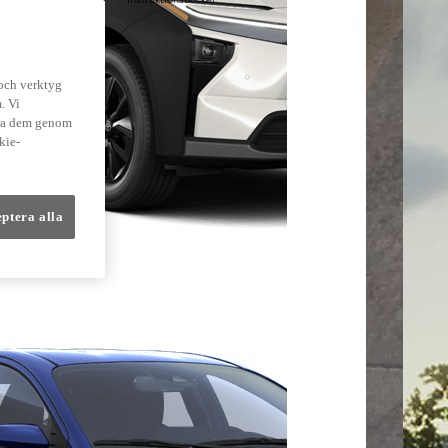
lmer
 och verktyg
. Vi
dra dem genom
kie-
eptera alla