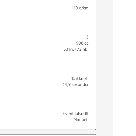
110
g/km
3
998
cc
53
kw (72 hk)
158
km/h
14,9
sekunder
Från 350 900 kr
Framhjulsdrift
Manuell
Från 3 450 kr/mån
Easy Billån