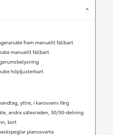
Nya GR GT
The soul lives on
gerarsäte fram manuellt fällbart
säte manuellt fällbart
gerumsbelysning
säte höjdjusterbart
andtag, yttre, i karossens färg
te, andra sätesraden, 50/50-delning
n, kort
backspeglar pianosvarta