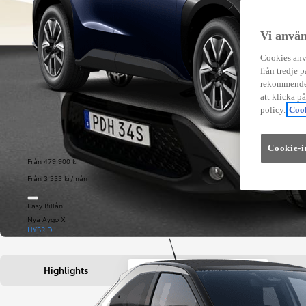
Vi använ
Cookies anvä
från tredje p
rekommender
att klicka p
policy.
Cook
Cookie-i
Från 479 900 kr
Från 3 333 kr/mån
Easy Billån
Nya Aygo X
HYBRID
Highlights
Fakta om bilen