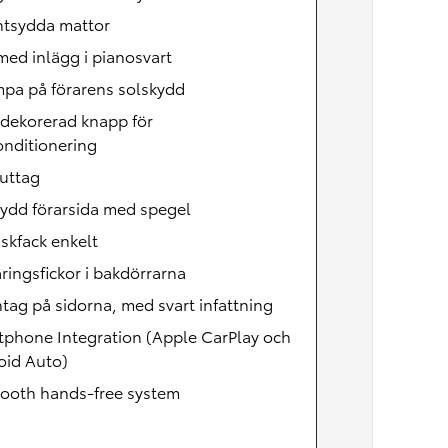
ntsydda mattor
med inlägg i pianosvart
mpa på förarens solskydd
dekorerad knapp för
onditionering
uttag
ydd förarsida med spegel
skfack enkelt
ringsfickor i bakdörrarna
ntag på sidorna, med svart infattning
tphone Integration (Apple CarPlay och
oid Auto)
tooth hands-free system