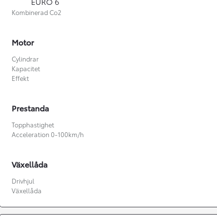
EURO 6
Kombinerad Co2
Motor
Cylindrar
Kapacitet
Effekt
Prestanda
Topphastighet
Acceleration 0-100km/h
Växellåda
Från 360 900 kr
Drivhjul
Växellåda
Från 3 548 kr/mån
Easy Billån