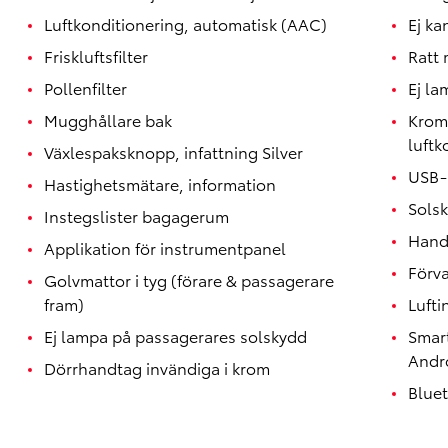
Luftkonditionering, automatisk (AAC)
Ej ka
Friskluftsfilter
Ratt 
Pollenfilter
Ej la
Mugghållare bak
Krom
luftk
Växlespaksknopp, infattning Silver
USB-
Hastighetsmätare, information
Solsk
Instegslister bagagerum
Hand
Applikation för instrumentpanel
Förva
Golvmattor i tyg (förare & passagerare
fram)
Lufti
Ej lampa på passagerares solskydd
Smar
Andr
Dörrhandtag invändiga i krom
Blue