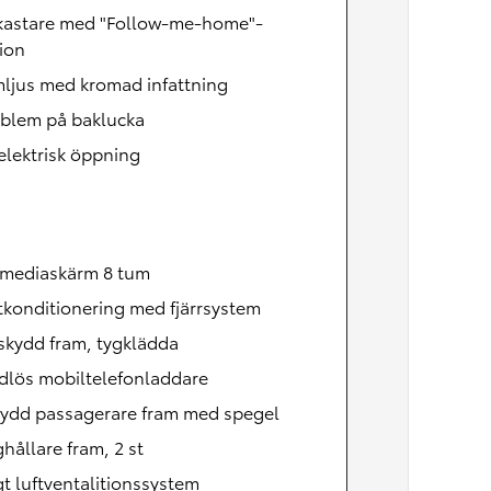
lkastare med "Follow-me-home"-
ion
mljus med kromad infattning
mblem på baklucka
lektrisk öppning
imediaskärm 8 tum
ftkonditionering med fjärrsystem
skydd fram, tygklädda
ådlös mobiltelefonladdare
kydd passagerare fram med spegel
ållare fram, 2 st
t luftventalitionssystem