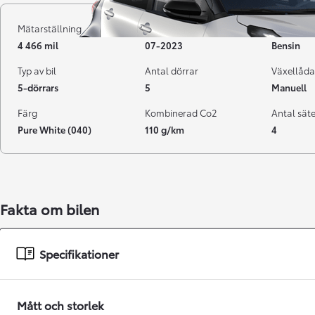
Mätarställning
Registrerad
Bränsle
4 466 mil
07-2023
Bensin
Typ av bil
Antal dörrar
Växellåda
5-dörrars
5
Manuell
Färg
Kombinerad Co2
Antal sät
Pure White (040)
110 g/km
4
Från 238 900 kr
Fakta om bilen
Från 2 349 kr/mån
Easy Billån
Specifikationer
GR Yaris
BENSIN
Mått och storlek