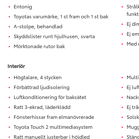
Entonig
Strå
funkt
Toyotas varumärke, 1 st fram och 1 st bak
Ej di
A-stolpe, behandlad
Ej e
Skyddslister runt hjulhusen, svarta
Med e
Mörktonade rutor bak
Interiör
Högtalare, 4 stycken
Mult
Förbättrad ljudisolering
Ej lu
Luftkonditionering för baksätet
Nack
Ratt 3-ekrad, läderklädd
Ej tr
Fönsterhissar fram elmanövrerade
Sols
Toyota Touch 2 multimediasystem
Muggh
Ratt manuellt justerbar i höjdled
Stäng