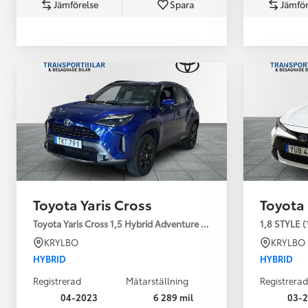
Jämförelse
Spara
Jämför
Från 360 900 kr
Från 3 548 kr/mån
Toyota Yaris Cross
Toyota
Easy Billån
Toyota GR Supra
Toyota Yaris Cross 1,5 Hybrid Adventure Drag V-Hjul
1,8 STYLE (
BENSIN
KRYLBO
KRYLBO
HYBRID
HYBRID
Registrerad
Mätarställning
Registrerad
04-2023
6 289 mil
03-