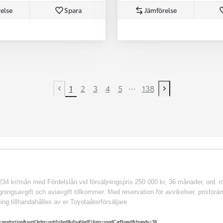
else
Spara
Jämförelse
...
1
2
3
4
5
138
Previous page
Next page
 kr/mån med Fördelslån vid försäljningspris 250 000 kr, 36 månader, ord. rör
ingsavgift och aviavgift tillkommer. Med reservation för avvikelser, prisföränd
ing tillhandahålles av er Toyotaåterförsäljare.
nv=production&sortOrder=published&disabledFilters=usedCarBrand&brands=38