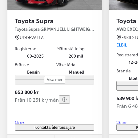
Toyota Supra
Toyota
Toyota Supra GR MANUELL LIGHTWEIGHT EVO / OMG LEV! MOM
UDDEVALLA
ESKILS
ELBIL
Registrerad
Mätarställning
Registrerad
09-2025
269 mil
12-2
Bränsle
Växellåda
Bränsle
Bensin
Manuell
Från 599 900 kr
Elbil
Visa mer
Nya Corolla Cross
HYBRID
853 800 kr
539 900 k
Från 10 251 kr/mån
Från 6 4
Läs mer
Läs mer
Kontakta återförsäljare
K