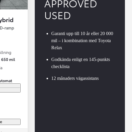
APPROVED
USED
ybrid
ED-ramp
Garanti upp till 10 år eller 20 000
mil – i kombination med Toyota
Relax
llning
Vi har Sveriges mest nöjda biläg
Nya elbil
 650 mil
Godkända enligt en 145-punkts
Läs mer
Elbilar f
checklista
da
12 månaders vägassistans
utomat
re