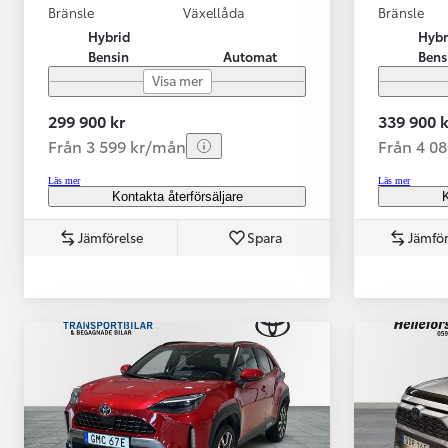
Bränsle
Växellåda
Bränsle
Hybrid
Hybr
Bensin
Automat
Bens
Visa mer
299 900 kr
339 900 k
Från 3 599 kr/mån
Från 4 0
Läs mer
Läs mer
Kontakta återförsäljare
K
Jämförelse
Spara
Jämför