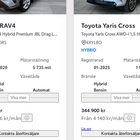
 RAV4
Toyota Yaris Cross
4 Hybrid Premium JBL Drag Led ramp Vhjul motorv
Toyota Yaris Cross AWD-i 1,5 H
ORS
KRYLBO
HYBRID
Mätarställning
Registrerad
Mätarstä
2020
5 735 mil
01-2025
1 
Växellåda
Bränsle
Växellå
id
Hybrid
in
Automat
Bensin
A
Visa mer
Visa mer
r
344 900 kr
56 kr/mån
Från 4 140 kr/mån
Läs mer
ontakta återförsäljare
Kontakta återförsälja