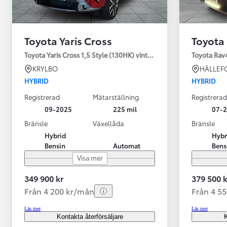
Toyota Yaris Cross
Toyota
Toyota Yaris Cross 1,5 Style (130HK) vinterhjul
Toyota Rav
KRYLBO
HÄLLEF
HYBRID
HYBRID
Registrerad
Mätarställning
Registrerad
09-2025
225 mil
07-
Bränsle
Växellåda
Bränsle
Hybrid
Hybr
Bensin
Automat
Bens
Visa mer
349 900 kr
379 500 k
Från 4 200 kr/mån
Från 4 5
Läs mer
Läs mer
Kontakta återförsäljare
K