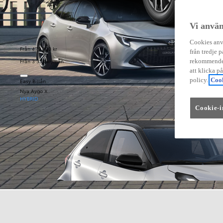
Vi använ
Cookies anvä
Från 479 900 kr
från tredje p
Från 3 333 kr/mån
rekommender
att klicka p
policy.
Cook
Easy Billån
Nya Aygo X
HYBRID
Cookie-i