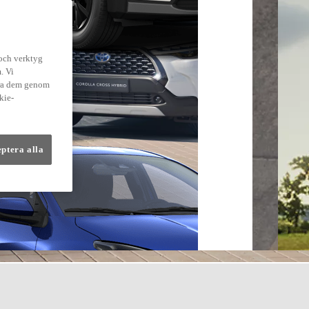
 och verktyg
. Vi
dra dem genom
kie-
eptera alla