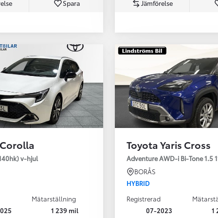
else
Spara
Jämförelse
Från 350 900 kr
Från 3 450 kr/mån
 Corolla
Toyota Yaris Cross
Easy Billån
Nya GR GT
140hk) v-hjul
Adventure AWD-i Bi-Tone 1.5 1
The soul lives on
BORÅS
HYBRID
Mätarställning
Registrerad
Mätarstä
2025
1 239 mil
07-2023
1 