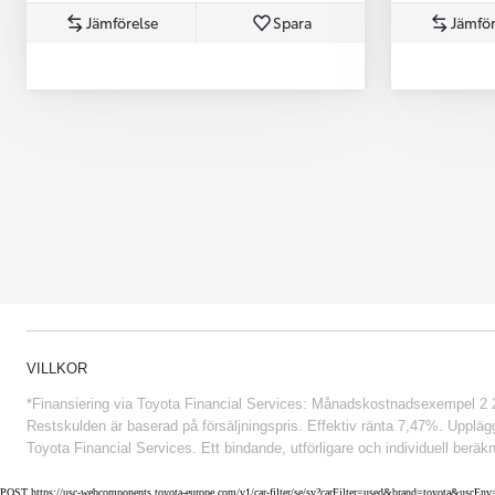
Jämförelse
Spara
Jämför
Från 852 900 kr
VILLKOR
*Finansiering via Toyota Financial Services: Månadskostnadsexempel 2 234
Restskulden är baserad på försäljningspris. Effektiv ränta 7,47%. Uppläggn
Toyota Financial Services. Ett bindande, utförligare och individuell beräkn
POST https://usc-webcomponents.toyota-europe.com/v1/car-filter/se/sv?carFilter=used&brand=toyota&uscE