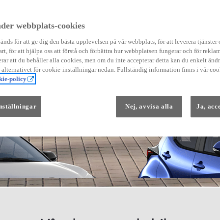
der webbplats-cookies
nds för att ge dig den bästa upplevelsen på vår webbplats, för att leverera tjänster
art, för att hjälpa oss att förstå och förbättra hur webbplatsen fungerar och för reklam
Från 569 900 kr
ar att du behåller alla cookies, men om du inte accepterar detta kan du enkelt än
Från 3 958 kr/mån
å alternativet för cookie-inställningar nedan. Fullständig information finns i vår coo
ie-policy
Yaris
HYBRID
nställningar
Nej, avvisa alla
Ja, acc