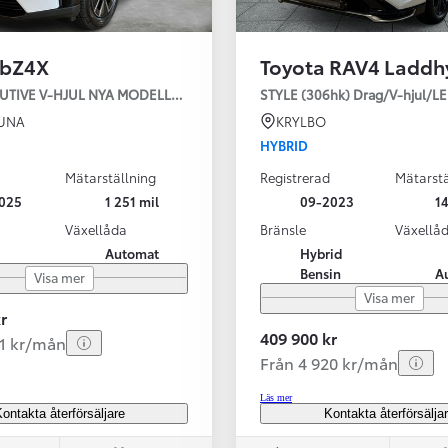
 bZ4X
Toyota RAV4 Laddh
SBIL!
AWD EXECUTIVE V-HJUL NYA MODELLEN
STYLE (306hk) Drag/V-hjul/L
TUNA
KRYLBO
HYBRID
Mätarställning
Registrerad
Mätarstä
Från 324 900 kr
025
1 251 mil
09-2023
14
Från 3 194 kr/mån
Växellåda
Bränsle
Växellå
Automat
Hybrid
Toyota C-HR
Bensin
A
Visa mer
HYBRID & LADDHYBRID
Visa mer
r
409 900 kr
81 kr/mån
Från 4 920 kr/mån
Läs mer
ontakta återförsäljare
Kontakta återförsälja