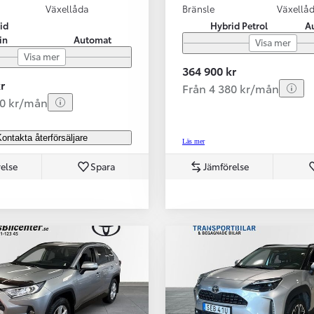
Växellåda
Bränsle
Växellå
id
Hybrid Petrol
A
in
Automat
Visa mer
Visa mer
364 900 kr
r
Från 4 380 kr/mån
80 kr/mån
ontakta återförsäljare
Läs mer
else
Spara
Jämförelse