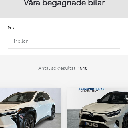
Våra begagnade bilar
Pris
Mellan
Från 257 900 kr
Från 2 535 kr/mån
Easy Billån
Corolla
Antal sökresultat
1648
HYBRID