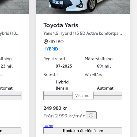
Toyota Yaris
ybrid (130HK) Style V-hjul
Yaris 1,5 Hybrid 115 5D Active komfortpaket
KRYLBO
HYBRID
llning
Registrerad
Mätarställning
123 mil
07-2025
691 mil
da
Bränsle
Växellåda
Hybrid
utomat
Bensin
Automat
Visa mer
249 900 kr
Från 2 999 kr/mån
Läs mer
re
Kontakta återförsäljare