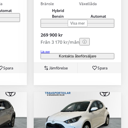
da
Bränsle
Växellåda
utomat
Hybrid
Bensin
Automat
Visa mer
269 900 kr
Från 3 170 kr/mån
Läs mer
Kontakta återförsäljare
Spara
Jämförelse
Spara