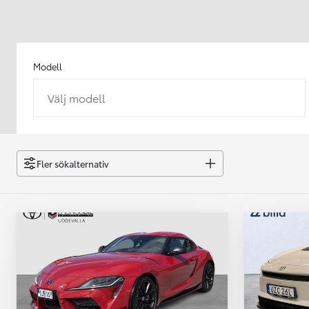
Modell
Välj modell
Från 238 900 kr
Från 2 349 kr/mån
Easy Billån
GR Yaris
Fler sökalternativ
BENSIN