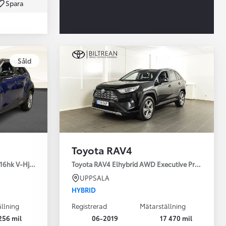
Spara
Toyota Professio
Såld
När varje jobb r
Toyota RAV4
16hk V-Hjul Drag JBL
Toyota RAV4 Elhybrid AWD Executive Premium Dr
UPPSALA
HYBRID
llning
Registrerad
Mätarställning
256 mil
06-2019
17 470 mil