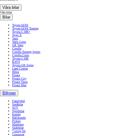
Våra bilar
Våra bilar
Bilar
Toyota bZ4X
Toyota bZ4X Touring
Toyota C-HR+
Aygo X
Yaris
Yaris Cross
GR Yaris
Corolla
Corolla Touring Sports
Corolla Cross
Toyota C-HR
RAV4
Toyota GR Supra
Land Cruiser
Hilux
Proace
Proace City
Proace Verso
Proace Max
Biltyper
Familjebil
Småbilar
SUV
Sportbilar
Kombi
Halvkombi
Pickup
Minibuss
Skåpbilar
7-sitsig bil
Crossover