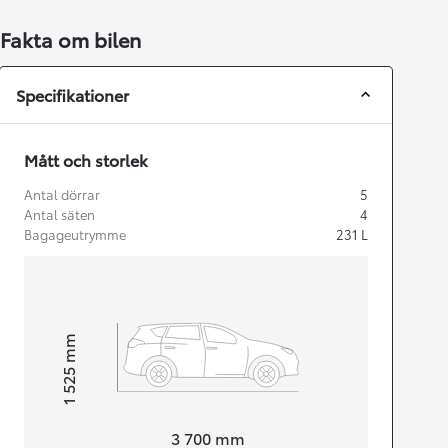
Fakta om bilen
Specifikationer
Mått och storlek
Antal dörrar
5
Antal säten
4
Bagageutrymme
231
L
mm
1 525
Height
Length
3 700
mm