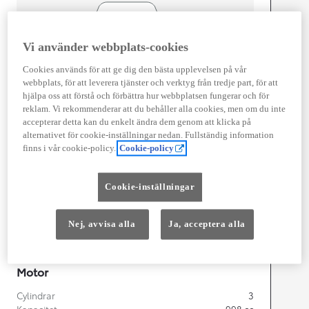
Vi använder webbplats-cookies
Cookies används för att ge dig den bästa upplevelsen på vår
webbplats, för att leverera tjänster och verktyg från tredje part, för att
Width
1 740
mm
hjälpa oss att förstå och förbättra hur webbplatsen fungerar och för
reklam. Vi rekommenderar att du behåller alla cookies, men om du inte
accepterar detta kan du enkelt ändra dem genom att klicka på
alternativet för cookie-inställningar nedan. Fullständig information
finns i vår cookie-policy.
Cookie-policy
Föbrukning
Förbrukning
4,8
l/100 km
Cookie-inställningar
Euro Class
EURO 6
Nej, avvisa alla
Ja, acceptera alla
Kombinerad Co2
108
g/km
Motor
Cylindrar
3