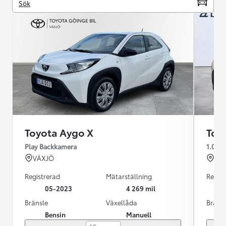
Sök
Toyota Aygo X
Toy
Play Backkamera
1.0 s-
VÄXJÖ
KRI
Registrerad
Mätarställning
Regist
05-2023
4 269 mil
Bränsle
Växellåda
Bräns
Bensin
Manuell