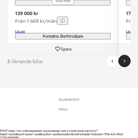
Visa mer
139 000 kr
179 9
Från 1 669 kr/mån
Från
Läs mer
Läs mer
Kontakta återförsäljare
Spara
8 liknande bilar
VILLKORSTEXT
Villkor
POST https://usc-webcomponents.toyota-europe.com/v1/used-stock-cars/se/sv?
brand=toyota&uscContext=used&uscEnv=production&vehicleForSaleId=b2dca3ce-795b-4c5c-9be2-
25301dd0dd40