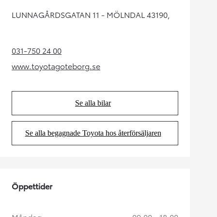
LUNNAGÅRDSGATAN 11 - MÖLNDAL 43190,
031-750 24 00
(Opens in new tab)
www.toyotagoteborg.se
(Opens in new tab)
Se alla bilar
(Opens in new tab)
Se alla begagnade Toyota hos återförsäljaren
(Opens in new tab)
Öppettider
Måndag
09:00 - 18:00