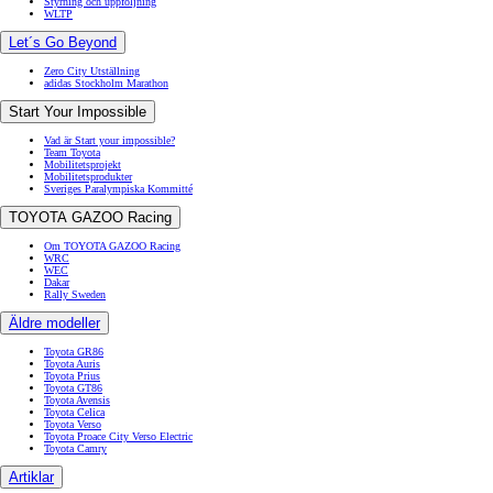
Styrning och uppföljning
WLTP
Let´s Go Beyond
Zero City Utställning
adidas Stockholm Marathon
Start Your Impossible
Vad är Start your impossible?
Team Toyota
Mobilitetsprojekt
Mobilitetsprodukter
Sveriges Paralympiska Kommitté
TOYOTA GAZOO Racing
Om TOYOTA GAZOO Racing
WRC
WEC
Dakar
Rally Sweden
Äldre modeller
Toyota GR86
Toyota Auris
Toyota Prius
Toyota GT86
Toyota Avensis
Toyota Celica
Toyota Verso
Toyota Proace City Verso Electric
Toyota Camry
Artiklar