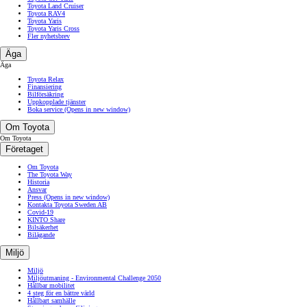
Toyota Land Cruiser
Toyota RAV4
Toyota Yaris
Toyota Yaris Cross
Fler nyhetsbrev
Äga
Äga
Toyota Relax
Finansiering
Bilförsäkring
Uppkopplade tjänster
Boka service
(Opens in new window)
Om Toyota
Om Toyota
Företaget
Om Toyota
The Toyota Way
Historia
Ansvar
Press
(Opens in new window)
Kontakta Toyota Sweden AB
Covid-19
KINTO Share
Bilsäkerhet
Bilägande
Miljö
Miljö
Miljöutmaning - Environmental Challenge 2050
Hållbar mobilitet
4 steg för en bättre värld
Hållbart samhälle