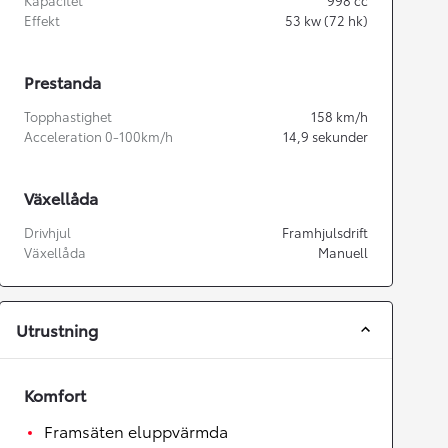
Kapacitet
998
cc
Effekt
53
kw (72 hk)
Prestanda
Topphastighet
158
km/h
Acceleration 0-100km/h
14,9
sekunder
Växellåda
Drivhjul
Framhjulsdrift
Växellåda
Manuell
Utrustning
Komfort
Framsäten eluppvärmda