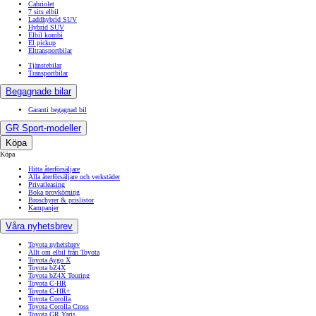
Cabriolet
7 sits elbil
Laddhybrid SUV
Hybrid SUV
Elbil kombi
El pickup
Eltransportbilar
Tjänstebilar
Transportbilar
Begagnade bilar
Garanti begagnad bil
GR Sport-modeller
Köpa
Köpa
Hitta återförsäljare
Alla återförsäljare och verkstäder
Privatleasing
Boka provkörning
Broschyrer & prislistor
Kampanjer
Våra nyhetsbrev
Toyota nyhetsbrev
Allt om elbil från Toyota
Toyota Aygo X
Toyota bZ4X
Toyota bZ4X Touring
Toyota C-HR
Toyota C-HR+
Toyota Corolla
Toyota Corolla Cross
Toyota GR Yaris