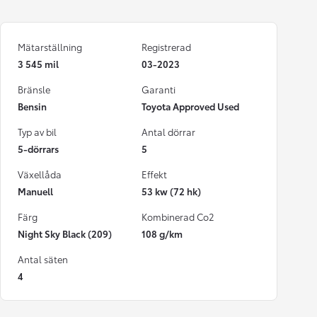
Mätarställning
Registrerad
3 545 mil
03-2023
Bränsle
Garanti
Bensin
Toyota Approved Used
Typ av bil
Antal dörrar
5-dörrars
5
Växellåda
Effekt
Manuell
53 kw (72 hk)
Färg
Kombinerad Co2
Night Sky Black (209)
108 g/km
Antal säten
4