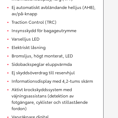
Ej automatiskt avbländande helljus (AHB),
av/på-knapp
Traction Control (TRC)
Insynsskydd för bagageutrymme
Varselljus LED
Elektriskt låsning
Bromsljus, högt monterat, LED
Sidobackspeglar eluppvärmda
Ej skyddsöverdrag till reservhjul
Informationsdisplay med 4,2-tums skärm
Aktivt krockskyddssystem med
väjningsassistans (detektion av
fotgängare, cyklister och stillastående
fordon)
Varvräknare digital