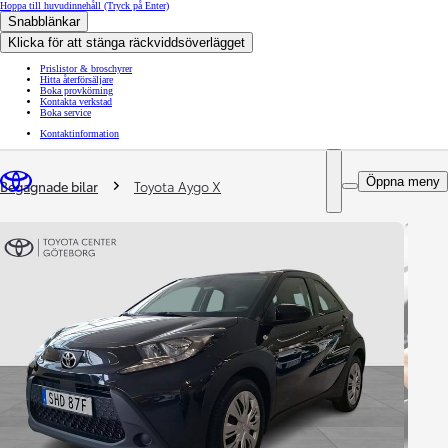
Hoppa till huvudinnehåll
(Tryck på Enter)
Snabblänkar
Klicka för att stänga räckviddsöverlägget
Prislistor & broschyrer
Hitta återförsäljare
Boka provkörning
Kontakta verkstad
Boka service
Kontaktinformation
You are here
:
Öppna meny
Begagnade bilar
Toyota Aygo X