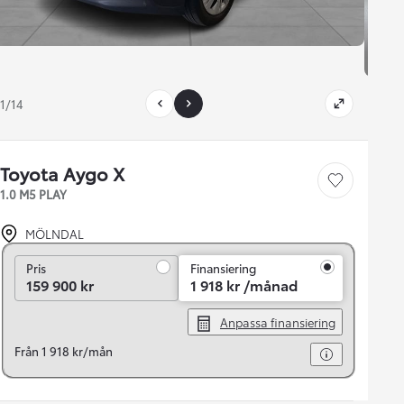
1/14
Toyota Aygo X
Save car
1.0 M5 PLAY
MÖLNDAL
Pris
Pris
Finansiering
159 900 kr
1 918 kr /månad
Anpassa finansiering
Från 1 918 kr/mån