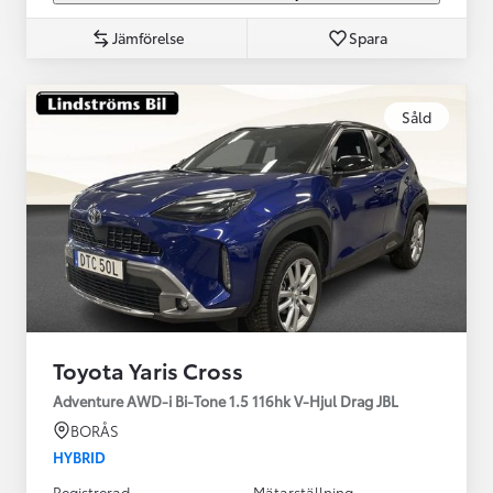
Jämförelse
Spara
Såld
Toyota Yaris Cross
Adventure AWD-i Bi-Tone 1.5 116hk V-Hjul Drag JBL
BORÅS
HYBRID
Registrerad
Mätarställning