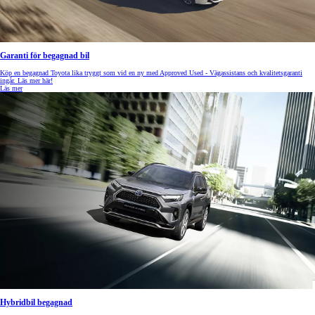
Garanti för begagnad bil
Köp en begagnad Toyota lika tryggt som vid en ny med Approved Used - Vägassistans och kvalitetsgaranti
ingår. Läs mer här!
Läs mer
Hybridbil begagnad