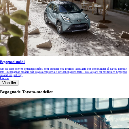
Begagnad småbil
Om du letar efter en begagnad småbil som erbjuder hög kvalitet, körglädje och personlighet så har du kommit
rätt. En begagnad småbil från Toyota erbjuder allt det och mycket därtill. Kolla själv för att hitta en begagnad
småbil för just dig.
Läs mer
Visa fler
Begagnade Toyota-modeller