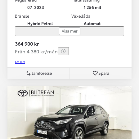
07-2023
1 256 mil
Bränsle
Växellåda
Hybrid Petrol
Automat
Visa mer
364 900 kr
Från 4 380 kr/mån
Läs mer
Jämförelse
Spara