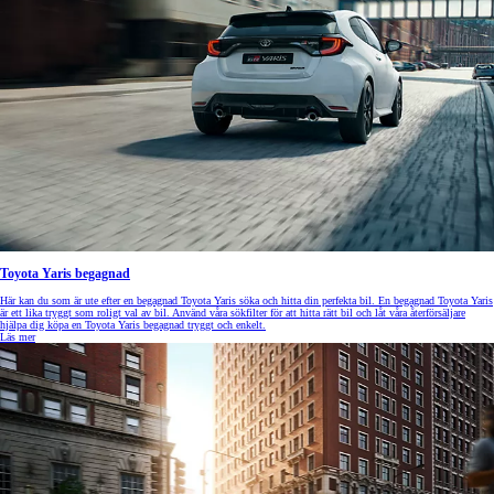
Toyota Yaris begagnad
Här kan du som är ute efter en begagnad Toyota Yaris söka och hitta din perfekta bil. En begagnad Toyota Yaris
är ett lika tryggt som roligt val av bil. Använd våra sökfilter för att hitta rätt bil och låt våra återförsäljare
hjälpa dig köpa en Toyota Yaris begagnad tryggt och enkelt.
Läs mer