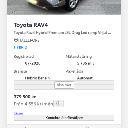
Toyota RAV4
Toyota Rav4 Hybrid Premium JBL Drag Led ramp Vhjul motorv
HÄLLEFORS
HYBRID
Registrerad
Mätarställning
07-2020
5 735 mil
Bränsle
Växellåda
Hybrid Bensin
Automat
Visa mer
379 500 kr
Från 4 556 kr/mån
Läs mer
Kontakta återförsäljare