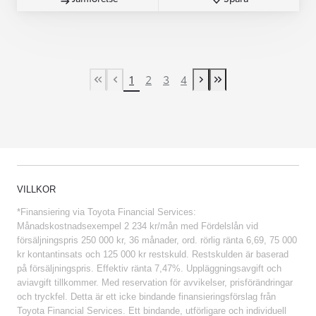
1
2
3
4
First Page
Previous page
Next page
Last Page
VILLKOR
*Finansiering via Toyota Financial Services:
Månadskostnadsexempel 2 234 kr/mån med Fördelslån vid
försäljningspris 250 000 kr, 36 månader, ord. rörlig ränta 6,69, 75 000
kr kontantinsats och 125 000 kr restskuld. Restskulden är baserad
på försäljningspris. Effektiv ränta 7,47%. Uppläggningsavgift och
aviavgift tillkommer. Med reservation för avvikelser, prisförändringar
och tryckfel. Detta är ett icke bindande finansieringsförslag från
Toyota Financial Services. Ett bindande, utförligare och individuell