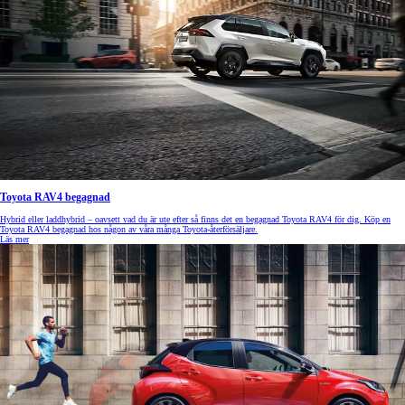
Toyota RAV4 begagnad
Hybrid eller laddhybrid – oavsett vad du är ute efter så finns det en begagnad Toyota RAV4 för dig. Köp en
Toyota RAV4 begagnad hos någon av våra många Toyota-återförsäljare.
Läs mer