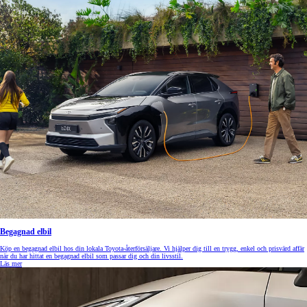
Begagnad elbil
Köp en begagnad elbil hos din lokala Toyota-återförsäljare. Vi hjälper dig till en trygg, enkel och prisvärd affär
när du har hittat en begagnad elbil som passar dig och din livsstil.
Läs mer