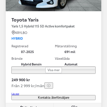
Toyota Yaris
Yaris 1,5 Hybrid 115 5D Active komfortpaket
KRYLBO
HYBRID
Registrerad
Mätarställning
07-2025
691 mil
Bränsle
Växellåda
Hybrid Bensin
Automat
Visa mer
249 900 kr
Från 2 999 kr/mån
Läs mer
Kontakta återförsäljare