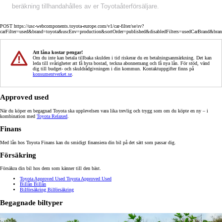
beräkning tillhandahålles av er Toyotaåterförsäljare.
POST https://usc-webcomponents.toyota-europe.com/v1/car-filter/se/sv?
carFilter=used&brand=toyota&uscEnv=production&sortOrder=published&disabledFilters=usedCarBrand&bra
Att låna kostar pengar!
Om du inte kan betala tillbaka skulden i tid riskerar du en betalningsanmärkning. Det kan
leda till svårigheter att få hyra bostad, teckna abonnemang och få nya lån. För stöd, vänd
dig till budget- och skuldrådgivningen i din kommun. Kontaktuppgifter finns på
konsumentverket.se
.
Approved used
När du köper en begagnad Toyota ska upplevelsen vara lika trevlig och trygg som om du köpte en ny – i
kombination med
Toyota Relaxed
.
Finans
Med lån hos Toyota Finans kan du smidigt finansiera din bil på det sätt som passar dig.
Försäkring
Försäkra din bil hos dem som känner till den bäst.
Toyota Approved Used
Toyota Approved Used
Billån
Billån
Bilförsäkring
Bilförsäkring
Begagnade biltyper