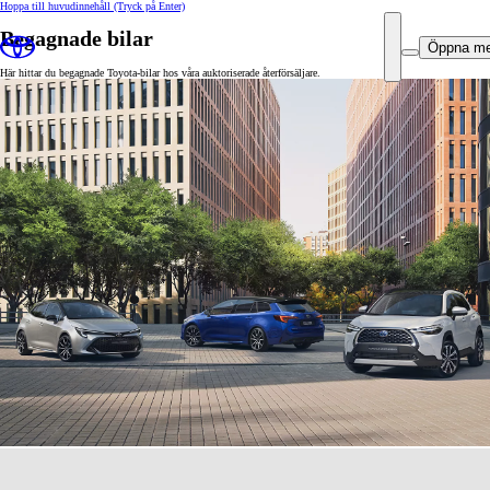
Hoppa till huvudinnehåll
(Tryck på Enter)
Begagnade bilar
Öppna m
Här hittar du begagnade Toyota-bilar hos våra auktoriserade återförsäljare.