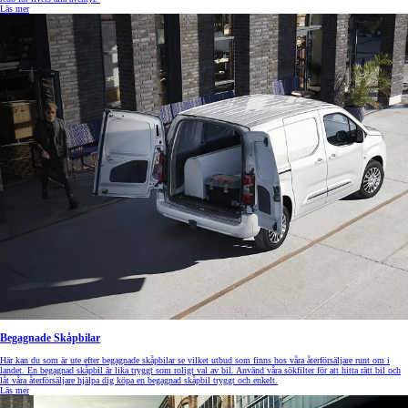
Läs mer
Begagnade Skåpbilar
Här kan du som är ute efter begagnade skåpbilar se vilket utbud som finns hos våra återförsäljare runt om i
landet. En begagnad skåpbil är lika tryggt som roligt val av bil. Använd våra sökfilter för att hitta rätt bil och
låt våra återförsäljare hjälpa dig köpa en begagnad skåpbil tryggt och enkelt.
Läs mer