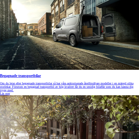
Begagnade transportbilar
Om du letar efter begagnade transportbilar så har våra auktoriserade återförsäljare modeller i en mängd olika
storlekar. Förutom en begagnad transportbil av hög kvalitet får du en smidig bilaffär som du kan känna dig
trygg med.
Läs mer