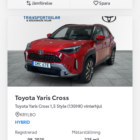
Jämförelse
Spara
Toyota Yaris Cross
Toyota Yaris Cross 1,5 Style (130HK) vinterhjul
KRYLBO
HYBRID
Registrerad
Mätarställning
09-2025
225 mil