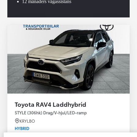
12 månaders vägassistans
Toyota RAV4 Laddhybrid
STYLE (306hk) Drag/V-hjul/LED-ramp
KRYLBO
HYBRID