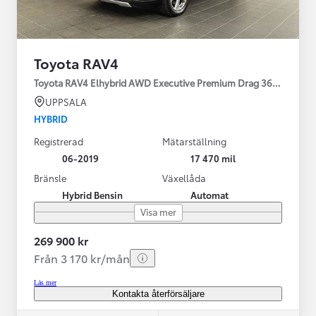
Toyota RAV4
Toyota RAV4 Elhybrid AWD Executive Premium Drag 360-kamera 
UPPSALA
HYBRID
Registrerad
Mätarställning
06-2019
17 470 mil
Bränsle
Växellåda
Hybrid Bensin
Automat
Visa mer
269 900 kr
Från 3 170 kr/mån
Läs mer
Kontakta återförsäljare