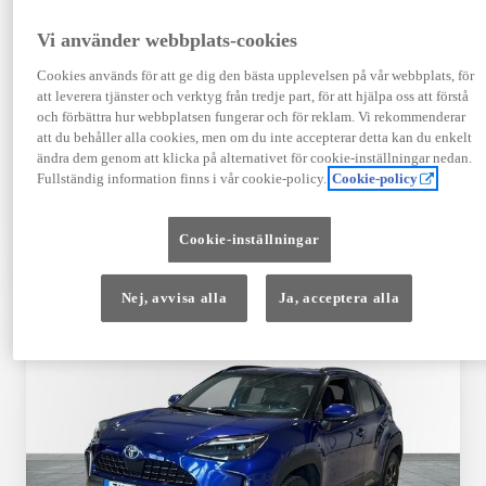
Registrerad
Mätarställning
09-2023
14 650 mil
Vi använder webbplats-cookies
Bränsle
Växellåda
Cookies används för att ge dig den bästa upplevelsen på vår webbplats, för
Hybrid Bensin
Automat
att leverera tjänster och verktyg från tredje part, för att hjälpa oss att förstå
Visa mer
och förbättra hur webbplatsen fungerar och för reklam. Vi rekommenderar
att du behåller alla cookies, men om du inte accepterar detta kan du enkelt
409 900 kr
ändra dem genom att klicka på alternativet för cookie-inställningar nedan.
Från 4 920 kr/mån
Fullständig information finns i vår cookie-policy.
Cookie-policy
Läs mer
Kontakta återförsäljare
Cookie-inställningar
Jämförelse
Spara
Nej, avvisa alla
Ja, acceptera alla