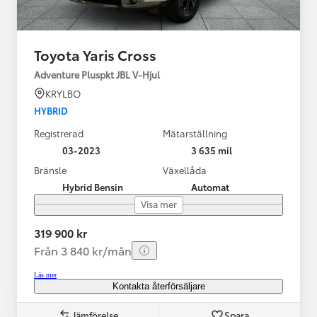
Toyota Yaris Cross
Adventure Pluspkt JBL V-Hjul
KRYLBO
HYBRID
Registrerad
Mätarställning
03-2023
3 635 mil
Bränsle
Växellåda
Hybrid Bensin
Automat
Visa mer
319 900 kr
Från 3 840 kr/mån
Läs mer
Kontakta återförsäljare
Jämförelse
Spara