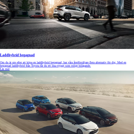
Laddhybrid begagnad
Om du är ute efter att köpa en laddhybrid begagnad, har våra återförsäljare flera alternativ för dig. Med en
begagnad laddhybrid från Toyota får du ett lika tryggt som roligt bilägande.
Läs mer