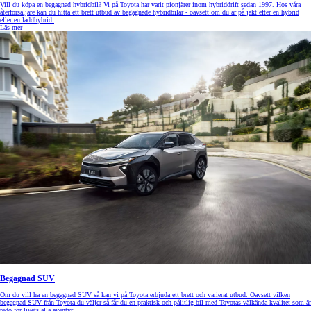
Vill du köpa en begagnad hybridbil? Vi på Toyota har varit pionjärer inom hybriddrift sedan 1997. Hos våra
återförsäljare kan du hitta ett brett utbud av begagnade hybridbilar - oavsett om du är på jakt efter en hybrid
eller en laddhybrid.
Läs mer
Begagnad SUV
Om du vill ha en begagnad SUV så kan vi på Toyota erbjuda ett brett och varierat utbud. Oavsett vilken
begagnad SUV från Toyota du väljer så får du en praktisk och pålitlig bil med Toyotas välkända kvalitet som är
redo för livets alla äventyr.