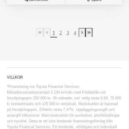
1
2
3
4
First Page
Previous page
Next page
Last Page
VILLKOR
*Finansiering via Toyota Financial Services:
Månadskostnadsexempel 2 234 kr/mån med Fördelslån vid
försäljningspris 250 000 kr, 36 månader, ord. rörlig ränta 6,69, 75 000
kr kontantinsats och 125 000 kr restskuld. Restskulden är baserad
på försäljningspris. Effektiv ränta 7,47%. Uppläggningsavgift och
aviavgift tillkommer. Med reservation för avvikelser, prisförändringar
och tryckfel. Detta är ett icke bindande finansieringsförslag från
Toyota Financial Services. Ett bindande, utförligare och individuell