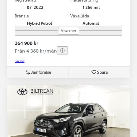
07-2023
1 256 mil
Bränsle
Växellåda
Hybrid Petrol
Automat
Visa mer
364 900 kr
Från 4 380 kr/mån
Läs mer
Jämförelse
Spara