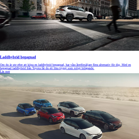
Laddhybrid begagnad
Om du är ute efter att köpa en laddhybrid begagnad, har våra återförsäljare flera alternativ för dig. Med en
begagnad laddhybrid från Toyota får du ett lika tryggt som roligt bilägande.
Läs mer