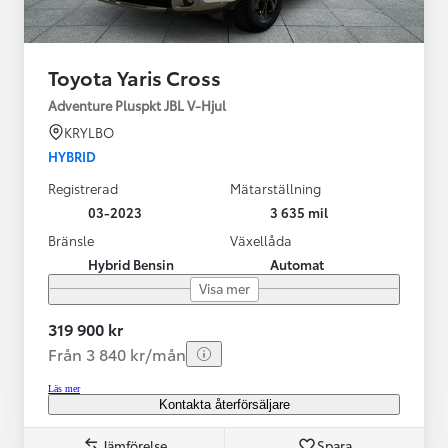
Toyota Yaris Cross
Adventure Pluspkt JBL V-Hjul
KRYLBO
HYBRID
Registrerad
Mätarställning
03-2023
3 635 mil
Bränsle
Växellåda
Hybrid Bensin
Automat
Visa mer
319 900 kr
Från 3 840 kr/mån
Läs mer
Kontakta återförsäljare
Jämförelse
Spara