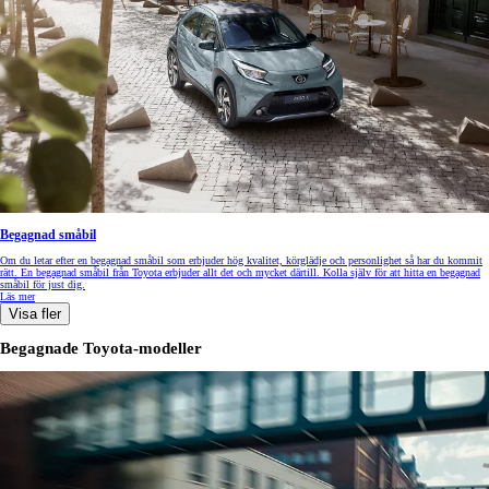
Begagnad småbil
Om du letar efter en begagnad småbil som erbjuder hög kvalitet, körglädje och personlighet så har du kommit
rätt. En begagnad småbil från Toyota erbjuder allt det och mycket därtill. Kolla själv för att hitta en begagnad
småbil för just dig.
Läs mer
Visa fler
Begagnade Toyota-modeller