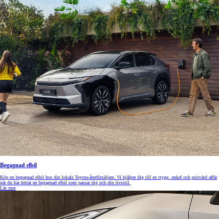
Begagnad elbil
Köp en begagnad elbil hos din lokala Toyota-återförsäljare. Vi hjälper dig till en trygg, enkel och prisvärd affär
när du har hittat en begagnad elbil som passar dig och din livsstil.
Läs mer