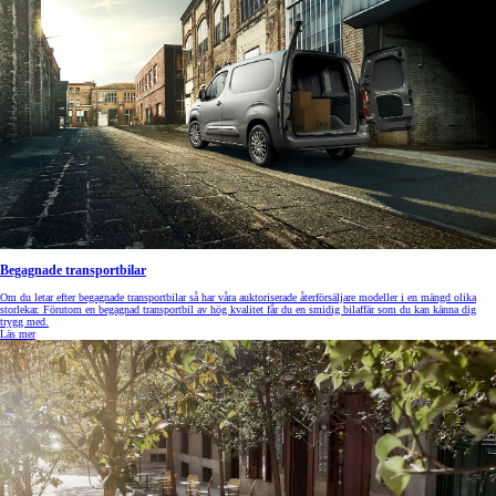
Begagnade transportbilar
Om du letar efter begagnade transportbilar så har våra auktoriserade återförsäljare modeller i en mängd olika
storlekar. Förutom en begagnad transportbil av hög kvalitet får du en smidig bilaffär som du kan känna dig
trygg med.
Läs mer