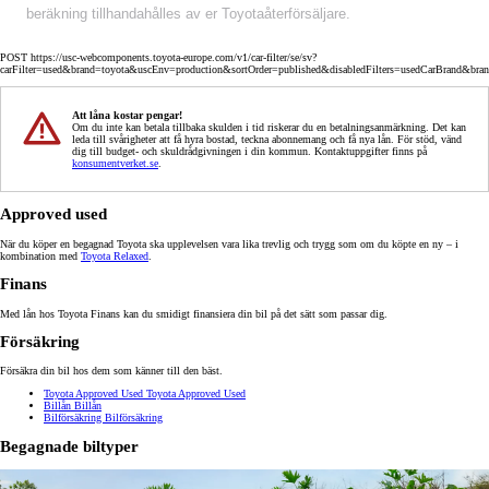
beräkning tillhandahålles av er Toyotaåterförsäljare.
POST https://usc-webcomponents.toyota-europe.com/v1/car-filter/se/sv?
carFilter=used&brand=toyota&uscEnv=production&sortOrder=published&disabledFilters=usedCarBrand&bra
Att låna kostar pengar!
Om du inte kan betala tillbaka skulden i tid riskerar du en betalningsanmärkning. Det kan
leda till svårigheter att få hyra bostad, teckna abonnemang och få nya lån. För stöd, vänd
dig till budget- och skuldrådgivningen i din kommun. Kontaktuppgifter finns på
konsumentverket.se
.
Approved used
När du köper en begagnad Toyota ska upplevelsen vara lika trevlig och trygg som om du köpte en ny – i
kombination med
Toyota Relaxed
.
Finans
Med lån hos Toyota Finans kan du smidigt finansiera din bil på det sätt som passar dig.
Försäkring
Försäkra din bil hos dem som känner till den bäst.
Toyota Approved Used
Toyota Approved Used
Billån
Billån
Bilförsäkring
Bilförsäkring
Begagnade biltyper