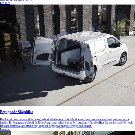
Läs mer
Begagnade Skåpbilar
Här kan du som är ute efter begagnade skåpbilar se vilket utbud som finns hos våra återförsäljare runt om i
landet. En begagnad skåpbil är lika tryggt som roligt val av bil. Använd våra sökfilter för att hitta rätt bil och
låt våra återförsäljare hjälpa dig köpa en begagnad skåpbil tryggt och enkelt.
Läs mer