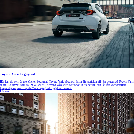
Toyota Yaris begagnad
Här kan du som är ute efter en begagnad Toyota Yaris söka och hitta din perfekta bil. En begagnad Toyota Yaris
är ett lika tryggt som roligt val av bil. Använd våra sökfilter för att hitta rätt bil och låt våra återförsäljare
hjälpa dig köpa en Toyota Yaris begagnad tryggt och enkelt.
Läs mer