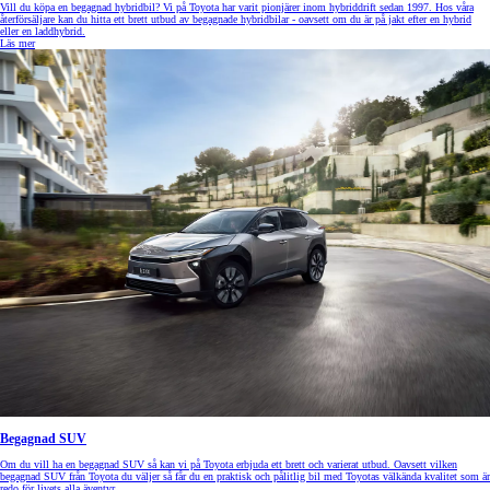
Vill du köpa en begagnad hybridbil? Vi på Toyota har varit pionjärer inom hybriddrift sedan 1997. Hos våra
återförsäljare kan du hitta ett brett utbud av begagnade hybridbilar - oavsett om du är på jakt efter en hybrid
eller en laddhybrid.
Läs mer
Begagnad SUV
Om du vill ha en begagnad SUV så kan vi på Toyota erbjuda ett brett och varierat utbud. Oavsett vilken
begagnad SUV från Toyota du väljer så får du en praktisk och pålitlig bil med Toyotas välkända kvalitet som är
redo för livets alla äventyr.