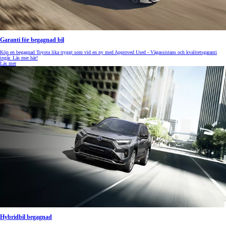
Garanti för begagnad bil
Köp en begagnad Toyota lika tryggt som vid en ny med Approved Used - Vägassistans och kvalitetsgaranti
ingår. Läs mer här!
Läs mer
Hybridbil begagnad