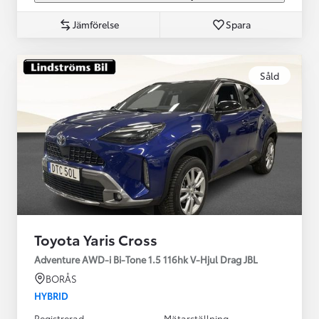
Jämförelse
Spara
Såld
Toyota Yaris Cross
Adventure AWD-i Bi-Tone 1.5 116hk V-Hjul Drag JBL
BORÅS
HYBRID
Registrerad
Mätarställning