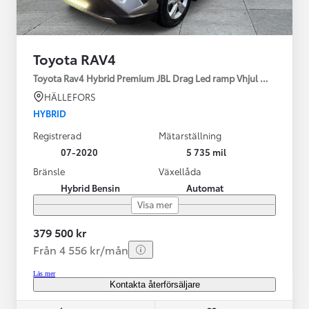
Toyota RAV4
Toyota Rav4 Hybrid Premium JBL Drag Led ramp Vhjul motorv
HÄLLEFORS
HYBRID
Registrerad
Mätarställning
07-2020
5 735 mil
Bränsle
Växellåda
Hybrid Bensin
Automat
Visa mer
379 500 kr
Från 4 556 kr/mån
Läs mer
Kontakta återförsäljare