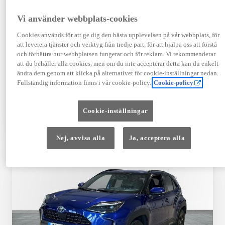
Registrerad
Mätarställning
09-2023
14 650 mil
Vi använder webbplats-cookies
Bränsle
Växellåda
Cookies används för att ge dig den bästa upplevelsen på vår webbplats, för
Hybrid Bensin
Automat
att leverera tjänster och verktyg från tredje part, för att hjälpa oss att förstå
Visa mer
och förbättra hur webbplatsen fungerar och för reklam. Vi rekommenderar
att du behåller alla cookies, men om du inte accepterar detta kan du enkelt
409 900 kr
ändra dem genom att klicka på alternativet för cookie-inställningar nedan.
Från 4 920 kr/mån
Fullständig information finns i vår cookie-policy.
Cookie-policy
Läs mer
Kontakta återförsäljare
Cookie-inställningar
Jämförelse
Spara
Nej, avvisa alla
Ja, acceptera alla