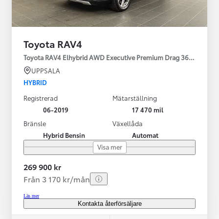
Toyota RAV4
Toyota RAV4 Elhybrid AWD Executive Premium Drag 360-kamera 
UPPSALA
HYBRID
Registrerad
Mätarställning
06-2019
17 470 mil
Bränsle
Växellåda
Hybrid Bensin
Automat
Visa mer
269 900 kr
Från 3 170 kr/mån
Läs mer
Kontakta återförsäljare