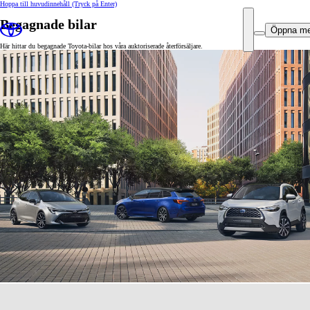
Hoppa till huvudinnehåll
(Tryck på Enter)
Begagnade bilar
Öppna m
Här hittar du begagnade Toyota-bilar hos våra auktoriserade återförsäljare.