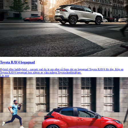
Toyota RAV4 begagnad
Hybrid eller laddhybrid – oavsett vad du är ute efter så finns det en begagnad Toyota RAV4 för dig. Köp en
Toyota RAV4 begagnad hos någon av våra många Toyota-återförsäljare.
Läs mer