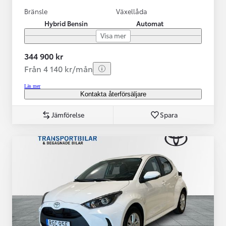
Bränsle
Växellåda
Hybrid Bensin
Automat
Visa mer
344 900 kr
Från 4 140 kr/mån
Läs mer
Kontakta återförsäljare
Jämförelse
Spara