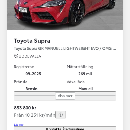
Toyota Supra
Toyota Supra GR MANUELL LIGHTWEIGHT EVO / OMG LEV! MOM
UDDEVALLA
Registrerad
Mätarställning
09-2025
269 mil
Bränsle
Växellåda
Bensin
Manuell
Visa mer
853 800 kr
Från 10 251 kr/mån
Läs mer
Kontakta återförsäljare