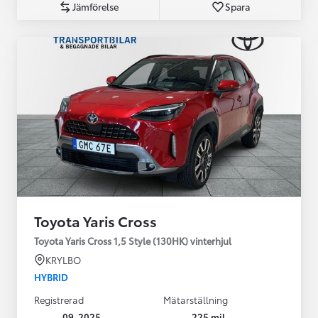
Jämförelse
Spara
Toyota Yaris Cross
Toyota Yaris Cross 1,5 Style (130HK) vinterhjul
KRYLBO
HYBRID
Registrerad
Mätarställning
09-2025
225 mil