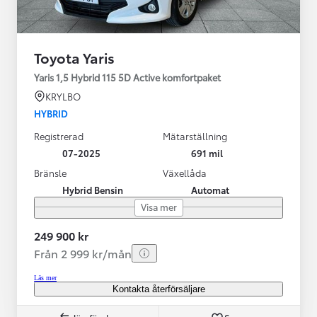
Toyota Yaris
Yaris 1,5 Hybrid 115 5D Active komfortpaket
KRYLBO
HYBRID
Registrerad
Mätarställning
07-2025
691 mil
Bränsle
Växellåda
Hybrid Bensin
Automat
Visa mer
249 900 kr
Från 2 999 kr/mån
Läs mer
Kontakta återförsäljare