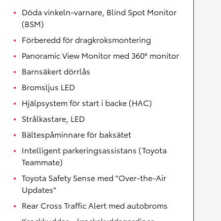
Döda vinkeln-varnare, Blind Spot Monitor
(BSM)
Förberedd för dragkroksmontering
Panoramic View Monitor med 360° monitor
Barnsäkert dörrlås
Bromsljus LED
Hjälpsystem för start i backe (HAC)
Strålkastare, LED
Bältespåminnare för baksätet
Intelligent parkeringsassistans (Toyota
Teammate)
Toyota Safety Sense med "Over-the-Air
Updates"
Rear Cross Traffic Alert med autobroms
Krockkuddar – krockskyddsgardiner