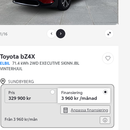
1/16
Toyota bZ4X
Save car
ELBIL
71.4 kWh 2WD EXECUTIVE SKINN JBL
VINTERHJUL
SUNDBYBERG
Pris
Pris
Finansiering
329 900 kr
3 960 kr /månad
Anpassa finansiering
Från 3 960 kr/mån