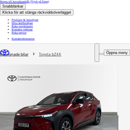
Hoppa till huvudinnehåll
(Tryck på Enter)
Snabblänkar
Klicka för att stänga räckviddsöverlägget
Prislistor & broschyrer
Hitta återförsäljare
Boka provkörning
Kontakta verkstad
Boka service
Kontaktinformation
You are here
:
Öppna meny
Begagnade bilar
Toyota bZ4X