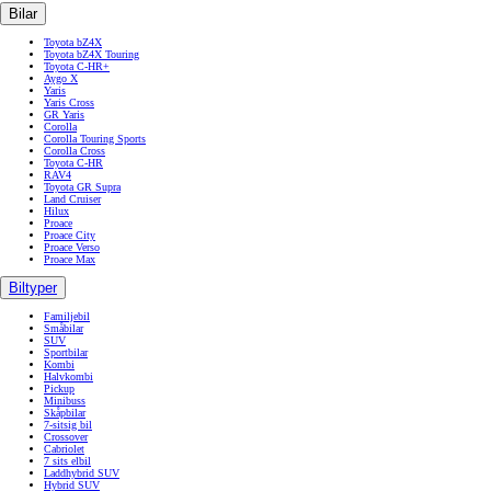
Bilar
Toyota bZ4X
Toyota bZ4X Touring
Toyota C-HR+
Aygo X
Yaris
Yaris Cross
GR Yaris
Corolla
Corolla Touring Sports
Corolla Cross
Toyota C-HR
RAV4
Toyota GR Supra
Land Cruiser
Hilux
Proace
Proace City
Proace Verso
Proace Max
Biltyper
Familjebil
Småbilar
SUV
Sportbilar
Kombi
Halvkombi
Pickup
Minibuss
Skåpbilar
7-sitsig bil
Crossover
Cabriolet
7 sits elbil
Laddhybrid SUV
Hybrid SUV