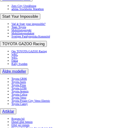
Zero City Utställning
adidas Stockholm Marathon
Start Your Impossible
Vad är Start your impossible?
Team Toyota
Mobilitetsprojekt
Mobilitetsprodukter
Sveriges Paralympiska Kommitté
TOYOTA GAZOO Racing
Om TOYOTA GAZOO Racing
WRC
WEC
Dakar
Rally Sweden
Äldre modeller
Toyota GR86
Toyota Auris
Toyota Prius
Toyota GT86
Toyota Avensis
Toyota Celica
Toyota Verso
Toyota Proace City Verso Electric
Toyota Camry
Artiklar
Bogsera bil
Diesel eller bensin
Elbil på vintern