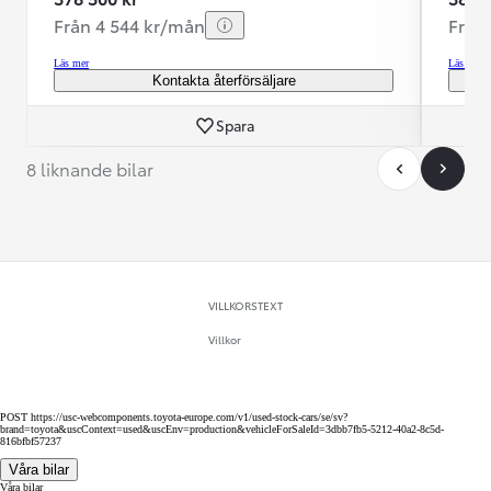
Från 4 544 kr/mån
Från
Läs mer
Läs mer
Kontakta återförsäljare
Spara
8 liknande bilar
VILLKORSTEXT
Villkor
POST https://usc-webcomponents.toyota-europe.com/v1/used-stock-cars/se/sv?
brand=toyota&uscContext=used&uscEnv=production&vehicleForSaleId=3dbb7fb5-5212-40a2-8c5d-
816bfbf57237
Våra bilar
Våra bilar