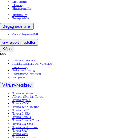
Elbil kombi
El pickup
Eltransportbilar
Tjänstebilar
Transportbilar
Begagnade bilar
Garanti begagnad bil
GR Sport-modeller
Köpa
Köpa
Hitta återförsäljare
Alla återförsäljare och verkstäder
Privatleasing
Boka provkörning
Broschyrer & prislistor
Kampanjer
Våra nyhetsbrev
Toyota nyhetsbrev
Allt om elbil från Toyota
Toyota Aygo X
Toyota bZ4X
Toyota bZ4X Touring
Toyota C-HR
Toyota C-HR+
Toyota Corolla
Toyota Corolla Cross
Toyota GR Yaris
Toyota Land Cruiser
Toyota RAV4
Toyota Yaris
Toyota Yaris Cross