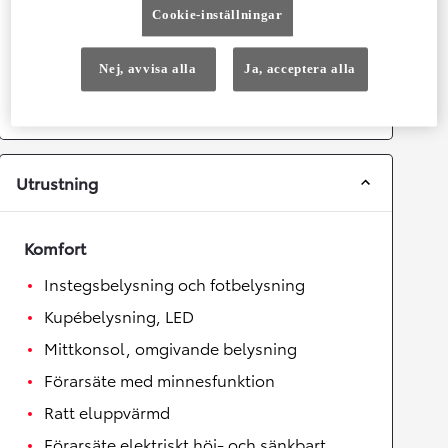
Cookie-inställningar
Växellåda
Nej, avvisa alla
Ja, acceptera alla
Drivhjul
Framhjulsdrift
Växellåda
Automat
Utrustning
Komfort
Instegsbelysning och fotbelysning
Kupébelysning, LED
Mittkonsol, omgivande belysning
Förarsäte med minnesfunktion
Ratt eluppvärmd
Förarsäte elektriskt höj- och sänkbart