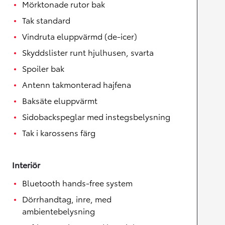
Mörktonade rutor bak
Tak standard
Vindruta eluppvärmd (de-icer)
Skyddslister runt hjulhusen, svarta
Spoiler bak
Antenn takmonterad hajfena
Baksäte eluppvärmt
Sidobackspeglar med instegsbelysning
Tak i karossens färg
Interiör
Bluetooth hands-free system
Dörrhandtag, inre, med
ambientebelysning