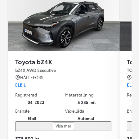
Toyota bZ4X
Toy
bZ4X AWD Executive
TOYOT
HÄLLEFORS
KR
ELBIL
ELBIL
Registrerad
Mätarställning
Regist
04-2023
5 285 mil
Bränsle
Växellåda
Bräns
Elbil
Automat
Visa mer
378 500 kr
389 9