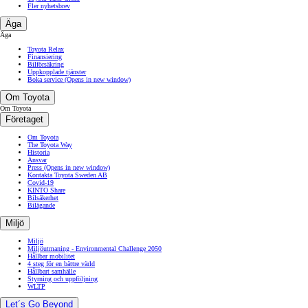
Fler nyhetsbrev
Äga
Äga
Toyota Relax
Finansiering
Bilförsäkring
Uppkopplade tjänster
Boka service
(Opens in new window)
Om Toyota
Om Toyota
Företaget
Om Toyota
The Toyota Way
Historia
Ansvar
Press
(Opens in new window)
Kontakta Toyota Sweden AB
Covid-19
KINTO Share
Bilsäkerhet
Bilägande
Miljö
Miljö
Miljöutmaning - Environmental Challenge 2050
Hållbar mobilitet
4 steg för en bättre värld
Hållbart samhälle
Styrning och uppföljning
WLTP
Let´s Go Beyond