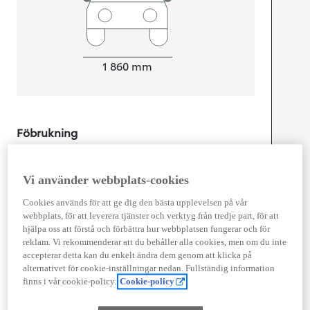
Width
1 860
mm
Föbrukning
Kombinerad Co2
0
g/km
Vi använder webbplats-cookies
Motor
Cookies används för att ge dig den bästa upplevelsen på vår
webbplats, för att leverera tjänster och verktyg från tredje part, för att
Effekt
150
kw (204 hk)
hjälpa oss att förstå och förbättra hur webbplatsen fungerar och för
reklam. Vi rekommenderar att du behåller alla cookies, men om du inte
accepterar detta kan du enkelt ändra dem genom att klicka på
Prestanda
alternativet för cookie-inställningar nedan. Fullständig information
finns i vår cookie-policy.
Cookie-policy
Topphastighet
160
km/h
Acceleration 0-100km/h
7,5
sekunder