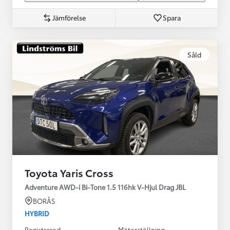
Jämförelse
Spara
Såld
Toyota Yaris Cross
Adventure AWD-i Bi-Tone 1.5 116hk V-Hjul Drag JBL
BORÅS
HYBRID
Registrerad
Mätarställning