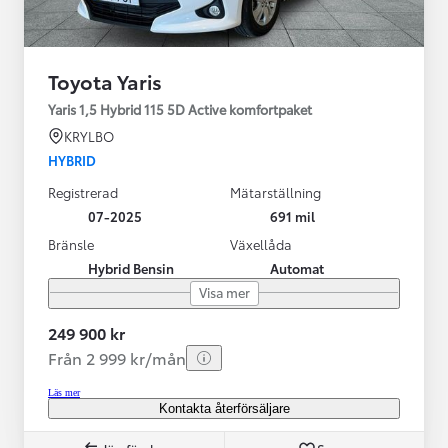
Toyota Yaris
Yaris 1,5 Hybrid 115 5D Active komfortpaket
KRYLBO
HYBRID
Registrerad
Mätarställning
07-2025
691 mil
Bränsle
Växellåda
Hybrid Bensin
Automat
Visa mer
249 900 kr
Från 2 999 kr/mån
Läs mer
Kontakta återförsäljare