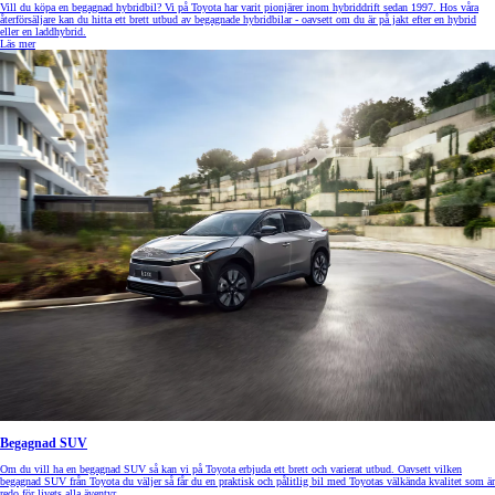
Vill du köpa en begagnad hybridbil? Vi på Toyota har varit pionjärer inom hybriddrift sedan 1997. Hos våra
återförsäljare kan du hitta ett brett utbud av begagnade hybridbilar - oavsett om du är på jakt efter en hybrid
eller en laddhybrid.
Läs mer
Begagnad SUV
Om du vill ha en begagnad SUV så kan vi på Toyota erbjuda ett brett och varierat utbud. Oavsett vilken
begagnad SUV från Toyota du väljer så får du en praktisk och pålitlig bil med Toyotas välkända kvalitet som är
redo för livets alla äventyr.