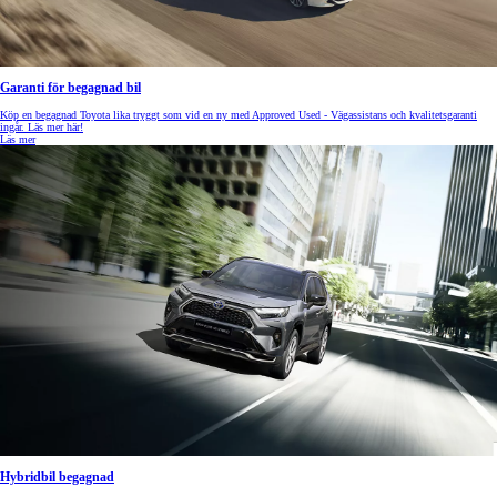
Garanti för begagnad bil
Köp en begagnad Toyota lika tryggt som vid en ny med Approved Used - Vägassistans och kvalitetsgaranti
ingår. Läs mer här!
Läs mer
Hybridbil begagnad