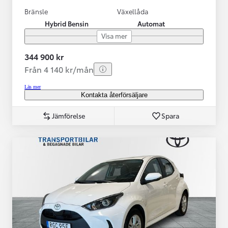
Bränsle
Växellåda
Hybrid Bensin
Automat
Visa mer
344 900 kr
Från 4 140 kr/mån
Läs mer
Kontakta återförsäljare
Jämförelse
Spara