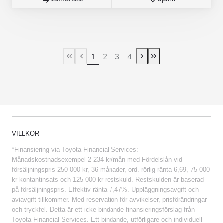
1
2
3
4
First Page
Previous page
Next page
Last Page
VILLKOR
*Finansiering via Toyota Financial Services:
Månadskostnadsexempel 2 234 kr/mån med Fördelslån vid
försäljningspris 250 000 kr, 36 månader, ord. rörlig ränta 6,69, 75 000
kr kontantinsats och 125 000 kr restskuld. Restskulden är baserad
på försäljningspris. Effektiv ränta 7,47%. Uppläggningsavgift och
aviavgift tillkommer. Med reservation för avvikelser, prisförändringar
och tryckfel. Detta är ett icke bindande finansieringsförslag från
Toyota Financial Services. Ett bindande, utförligare och individuell