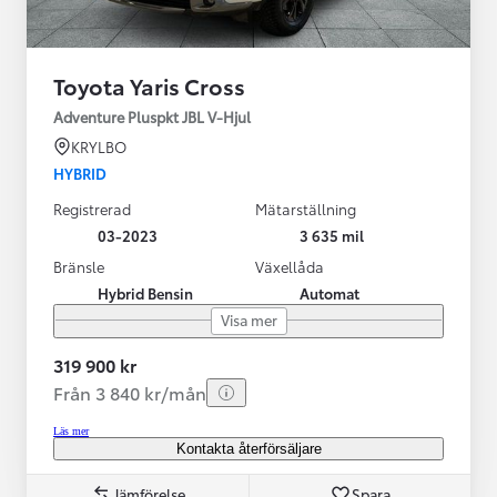
Toyota Yaris Cross
Adventure Pluspkt JBL V-Hjul
KRYLBO
HYBRID
Registrerad
Mätarställning
03-2023
3 635 mil
Bränsle
Växellåda
Hybrid Bensin
Automat
Visa mer
319 900 kr
Från 3 840 kr/mån
Läs mer
Kontakta återförsäljare
Jämförelse
Spara