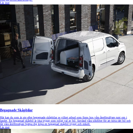
Läs mer
Begagnade Skåpbilar
Här kan du som är ute efter begagnade skåpbilar se vilket utbud som finns hos våra återförsäljare runt om i
landet. En begagnad skåpbil är lika tryggt som roligt val av bil. Använd våra sökfilter för att hitta rätt bil och
låt våra återförsäljare hjälpa dig köpa en begagnad skåpbil tryggt och enkelt.
Läs mer