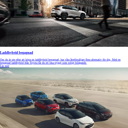
Laddhybrid begagnad
Om du är ute efter att köpa en laddhybrid begagnad, har våra återförsäljare flera alternativ för dig. Med en
begagnad laddhybrid från Toyota får du ett lika tryggt som roligt bilägande.
Läs mer