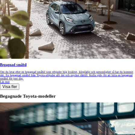
Begagnad småbil
Om du letar efter en begagnad småbil som erbjuder hög kvalitet, körglädje och personlighet så har du kommit
rätt. En begagnad småbil från Toyota erbjuder allt det och mycket därtill. Kolla själv för att hitta en begagnad
småbil för just dig.
Läs mer
Visa fler
Begagnade Toyota-modeller