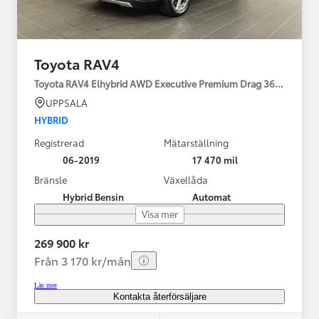
Toyota RAV4
Toyota RAV4 Elhybrid AWD Executive Premium Drag 360-kamera 
UPPSALA
HYBRID
Registrerad
Mätarställning
06-2019
17 470 mil
Bränsle
Växellåda
Hybrid Bensin
Automat
Visa mer
269 900 kr
Från 3 170 kr/mån
Läs mer
Kontakta återförsäljare