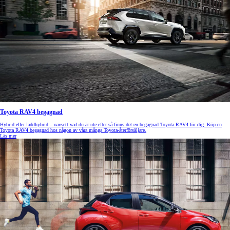
Toyota RAV4 begagnad
Hybrid eller laddhybrid – oavsett vad du är ute efter så finns det en begagnad Toyota RAV4 för dig. Köp en
Toyota RAV4 begagnad hos någon av våra många Toyota-återförsäljare.
Läs mer