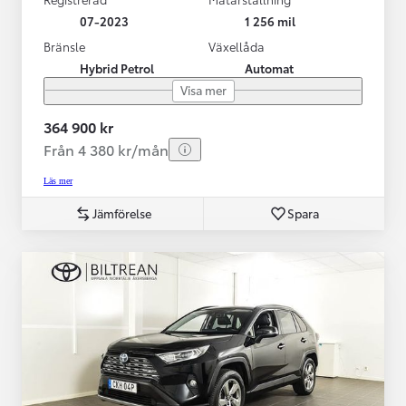
07-2023
1 256 mil
Bränsle
Växellåda
Hybrid Petrol
Automat
Visa mer
364 900 kr
Från 4 380 kr/mån
Läs mer
Jämförelse
Spara