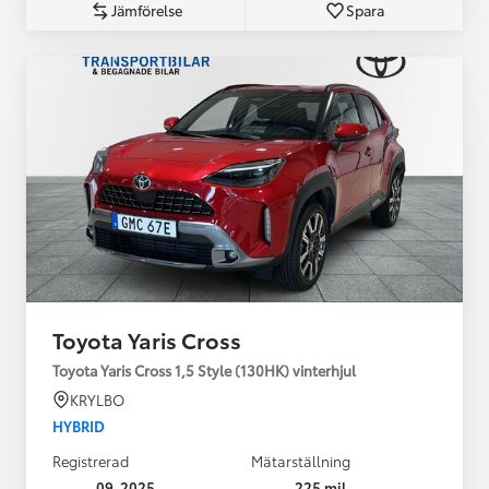
Jämförelse
Spara
Toyota Yaris Cross
Toyota Yaris Cross 1,5 Style (130HK) vinterhjul
KRYLBO
HYBRID
Registrerad
Mätarställning
09-2025
225 mil