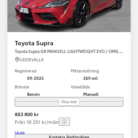
Toyota Supra
Toyota Supra GR MANUELL LIGHTWEIGHT EVO / OMG LEV! MOM
UDDEVALLA
Registrerad
Mätarställning
09-2025
269 mil
Bränsle
Växellåda
Bensin
Manuell
Visa mer
853 800 kr
Från 10 251 kr/mån
Läs mer
Kontakta återförsäljare