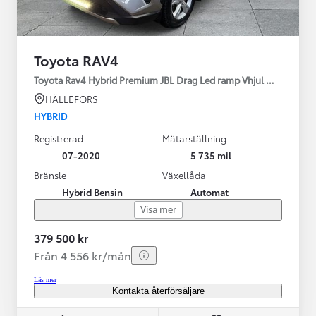
Toyota RAV4
Toyota Rav4 Hybrid Premium JBL Drag Led ramp Vhjul motorv
HÄLLEFORS
HYBRID
Registrerad
Mätarställning
07-2020
5 735 mil
Bränsle
Växellåda
Hybrid Bensin
Automat
Visa mer
379 500 kr
Från 4 556 kr/mån
Läs mer
Kontakta återförsäljare