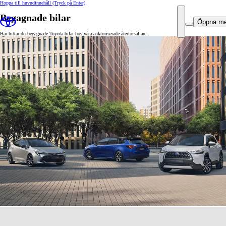
Hoppa till huvudinnehåll
(Tryck på Enter)
Begagnade bilar
Öppna m
Här hittar du begagnade Toyota-bilar hos våra auktoriserade återförsäljare.