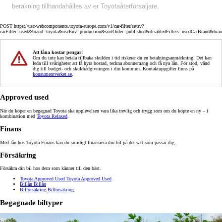
beräkning tillhandahålles av er Toyotaåterförsäljare.
POST https://usc-webcomponents.toyota-europe.com/v1/car-filter/se/sv?
carFilter=used&brand=toyota&uscEnv=production&sortOrder=published&disabledFilters=usedCarBrand&bra
Att låna kostar pengar!
Om du inte kan betala tillbaka skulden i tid riskerar du en betalningsanmärkning. Det kan
leda till svårigheter att få hyra bostad, teckna abonnemang och få nya lån. För stöd, vänd
dig till budget- och skuldrådgivningen i din kommun. Kontaktuppgifter finns på
konsumentverket.se
.
Approved used
När du köper en begagnad Toyota ska upplevelsen vara lika trevlig och trygg som om du köpte en ny – i
kombination med
Toyota Relaxed
.
Finans
Med lån hos Toyota Finans kan du smidigt finansiera din bil på det sätt som passar dig.
Försäkring
Försäkra din bil hos dem som känner till den bäst.
Toyota Approved Used
Toyota Approved Used
Billån
Billån
Bilförsäkring
Bilförsäkring
Begagnade biltyper