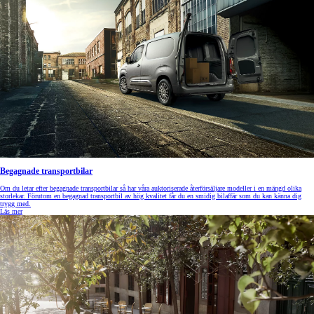
Begagnade transportbilar
Om du letar efter begagnade transportbilar så har våra auktoriserade återförsäljare modeller i en mängd olika
storlekar. Förutom en begagnad transportbil av hög kvalitet får du en smidig bilaffär som du kan känna dig
trygg med.
Läs mer