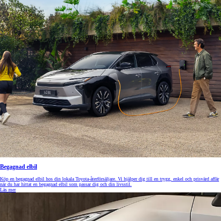
Begagnad elbil
Köp en begagnad elbil hos din lokala Toyota-återförsäljare. Vi hjälper dig till en trygg, enkel och prisvärd affär
när du har hittat en begagnad elbil som passar dig och din livsstil.
Läs mer