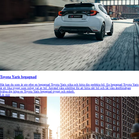
Toyota Yaris begagnad
Här kan du som är ute efter en begagnad Toyota Yaris söka och hitta din perfekta bil. En begagnad Toyota Yaris
är ett lika tryggt som roligt val av bil. Använd våra sökfilter för att hitta rätt bil och låt våra återförsäljare
hjälpa dig köpa en Toyota Yaris begagnad tryggt och enkelt.
Läs mer