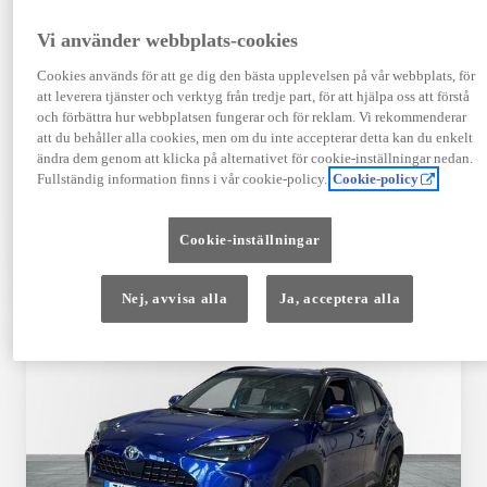
Registrerad
Mätarställning
09-2023
14 650 mil
Vi använder webbplats-cookies
Bränsle
Växellåda
Cookies används för att ge dig den bästa upplevelsen på vår webbplats, för
Hybrid Bensin
Automat
att leverera tjänster och verktyg från tredje part, för att hjälpa oss att förstå
Visa mer
och förbättra hur webbplatsen fungerar och för reklam. Vi rekommenderar
att du behåller alla cookies, men om du inte accepterar detta kan du enkelt
409 900 kr
ändra dem genom att klicka på alternativet för cookie-inställningar nedan.
Från 4 920 kr/mån
Fullständig information finns i vår cookie-policy.
Cookie-policy
Läs mer
Kontakta återförsäljare
Cookie-inställningar
Jämförelse
Spara
Nej, avvisa alla
Ja, acceptera alla