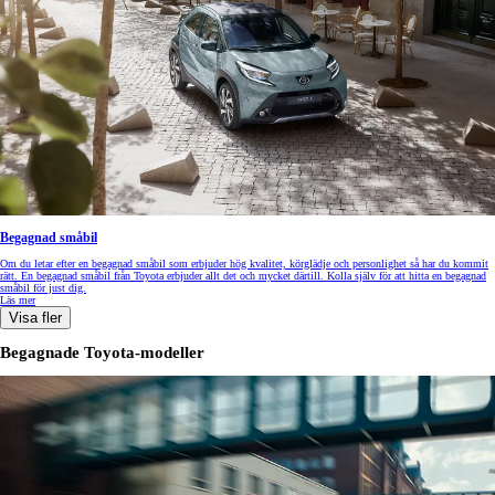
Begagnad småbil
Om du letar efter en begagnad småbil som erbjuder hög kvalitet, körglädje och personlighet så har du kommit
rätt. En begagnad småbil från Toyota erbjuder allt det och mycket därtill. Kolla själv för att hitta en begagnad
småbil för just dig.
Läs mer
Visa fler
Begagnade Toyota-modeller