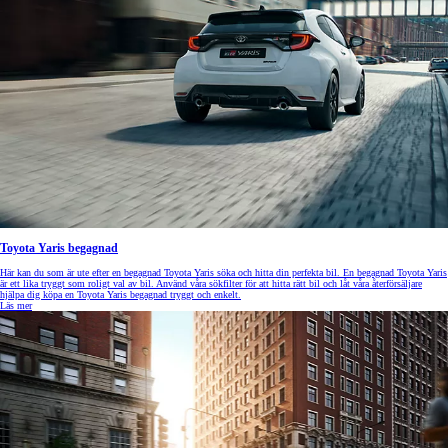
Toyota Yaris begagnad
Här kan du som är ute efter en begagnad Toyota Yaris söka och hitta din perfekta bil. En begagnad Toyota Yaris
är ett lika tryggt som roligt val av bil. Använd våra sökfilter för att hitta rätt bil och låt våra återförsäljare
hjälpa dig köpa en Toyota Yaris begagnad tryggt och enkelt.
Läs mer