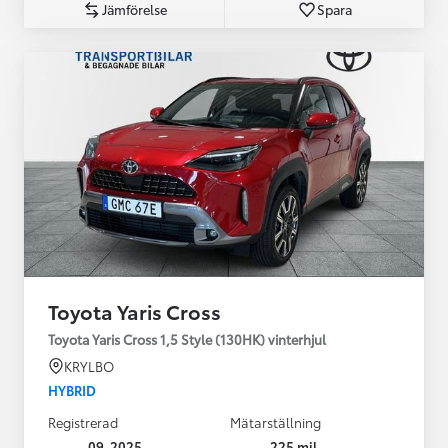
Jämförelse
Spara
Toyota Yaris Cross
Toyota Yaris Cross 1,5 Style (130HK) vinterhjul
KRYLBO
HYBRID
Registrerad
Mätarställning
09-2025
225 mil