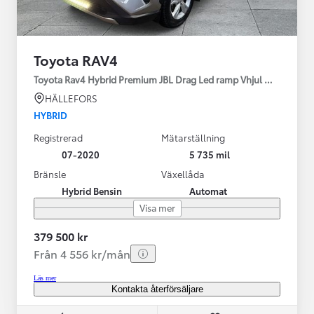
Toyota RAV4
Toyota Rav4 Hybrid Premium JBL Drag Led ramp Vhjul motorv
HÄLLEFORS
HYBRID
Registrerad
Mätarställning
07-2020
5 735 mil
Bränsle
Växellåda
Hybrid Bensin
Automat
Visa mer
379 500 kr
Från 4 556 kr/mån
Läs mer
Kontakta återförsäljare