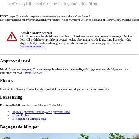
beräkning tillhandahålles av er Toyotaåterförsäljare.
POST https://usc-webcomponents.toyota-europe.com/v1/car-filter/se/sv?
carFilter=used&brand=toyota&uscEnv=production&sortOrder=published&disabledFilters=usedCarBrand&bra
Att låna kostar pengar!
Om du inte kan betala tillbaka skulden i tid riskerar du en betalningsanmärkning. Det kan
leda till svårigheter att få hyra bostad, teckna abonnemang och få nya lån. För stöd, vänd
dig till budget- och skuldrådgivningen i din kommun. Kontaktuppgifter finns på
konsumentverket.se
.
Approved used
När du köper en begagnad Toyota ska upplevelsen vara lika trevlig och trygg som om du köpte en ny – i
kombination med
Toyota Relaxed
.
Finans
Med lån hos Toyota Finans kan du smidigt finansiera din bil på det sätt som passar dig.
Försäkring
Försäkra din bil hos dem som känner till den bäst.
Toyota Approved Used
Toyota Approved Used
Billån
Billån
Bilförsäkring
Bilförsäkring
Begagnade biltyper