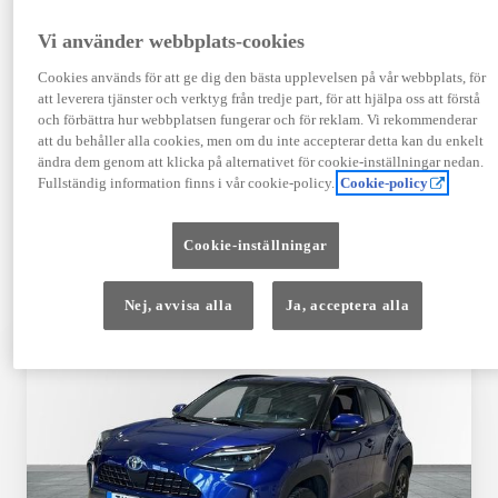
TOYOTA APPROVED
Vi använder webbplats-cookies
USED
Cookies används för att ge dig den bästa upplevelsen på vår webbplats, för
att leverera tjänster och verktyg från tredje part, för att hjälpa oss att förstå
och förbättra hur webbplatsen fungerar och för reklam. Vi rekommenderar
Garanti upp till 10 år eller 20 000 mil – i
att du behåller alla cookies, men om du inte accepterar detta kan du enkelt
kombination med Toyota Relax
ändra dem genom att klicka på alternativet för cookie-inställningar nedan.
Fullständig information finns i vår cookie-policy.
Cookie-policy
Godkända enligt en 145-punkts checklista
Cookie-inställningar
12 månaders vägassistans
Nej, avvisa alla
Ja, acceptera alla