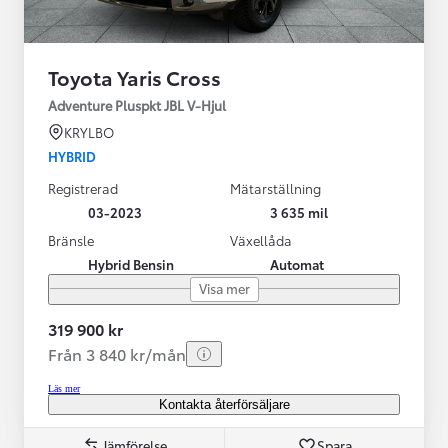
Toyota Yaris Cross
Adventure Pluspkt JBL V-Hjul
KRYLBO
HYBRID
Registrerad
Mätarställning
03-2023
3 635 mil
Bränsle
Växellåda
Hybrid Bensin
Automat
Visa mer
319 900 kr
Från 3 840 kr/mån
Läs mer
Kontakta återförsäljare
Jämförelse
Spara