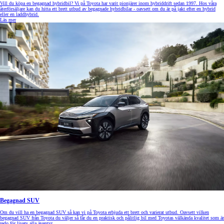
Vill du köpa en begagnad hybridbil? Vi på Toyota har varit pionjärer inom hybriddrift sedan 1997. Hos våra
återförsäljare kan du hitta ett brett utbud av begagnade hybridbilar - oavsett om du är på jakt efter en hybrid
eller en laddhybrid.
Läs mer
Begagnad SUV
Om du vill ha en begagnad SUV så kan vi på Toyota erbjuda ett brett och varierat utbud. Oavsett vilken
begagnad SUV från Toyota du väljer så får du en praktisk och pålitlig bil med Toyotas välkända kvalitet som är
redo för livets alla äventyr.