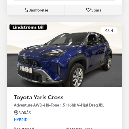
Jämförelse
Spara
Såld
Toyota Yaris Cross
Adventure AWD-i Bi-Tone 1.5 116hk V-Hjul Drag JBL
BORÅS
HYBRID
Registrerad
Mätarställning