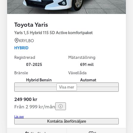
Toyota Yaris
Yaris 1,5 Hybrid 115 5D Active komfortpaket
KRYLBO
HYBRID
Registrerad
Mätarställning
07-2025
691 mil
Bränsle
Växellåda
Hybrid Bensin
Automat
Visa mer
249 900 kr
Från 2 999 kr/mån
Läs mer
Kontakta återförsäljare