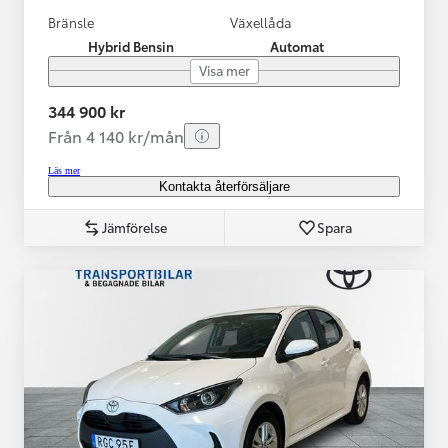
Bränsle
Växellåda
Hybrid Bensin
Automat
Visa mer
344 900 kr
Från 4 140 kr/mån
Läs mer
Kontakta återförsäljare
Jämförelse
Spara