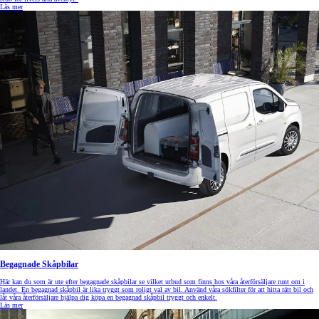
Läs mer
Begagnade Skåpbilar
Här kan du som är ute efter begagnade skåpbilar se vilket utbud som finns hos våra återförsäljare runt om i
landet. En begagnad skåpbil är lika tryggt som roligt val av bil. Använd våra sökfilter för att hitta rätt bil och
låt våra återförsäljare hjälpa dig köpa en begagnad skåpbil tryggt och enkelt.
Läs mer