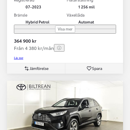
07-2023
1 256 mil
Bränsle
Växellåda
Hybrid Petrol
Automat
Visa mer
364 900 kr
Från 4 380 kr/mån
Läs mer
Jämförelse
Spara