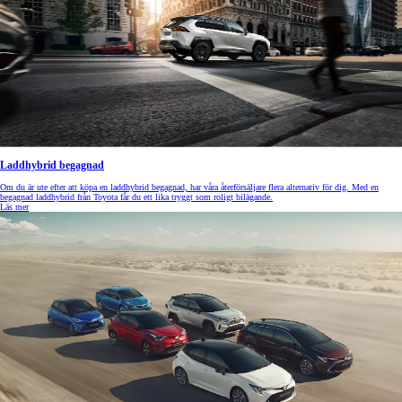
Laddhybrid begagnad
Om du är ute efter att köpa en laddhybrid begagnad, har våra återförsäljare flera alternativ för dig. Med en
begagnad laddhybrid från Toyota får du ett lika tryggt som roligt bilägande.
Läs mer