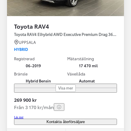
Toyota RAV4
Toyota RAV4 Elhybrid AWD Executive Premium Drag 360-kamera 
UPPSALA
HYBRID
Registrerad
Mätarställning
06-2019
17 470 mil
Bränsle
Växellåda
Hybrid Bensin
Automat
Visa mer
269 900 kr
Från 3 170 kr/mån
Läs mer
Kontakta återförsäljare