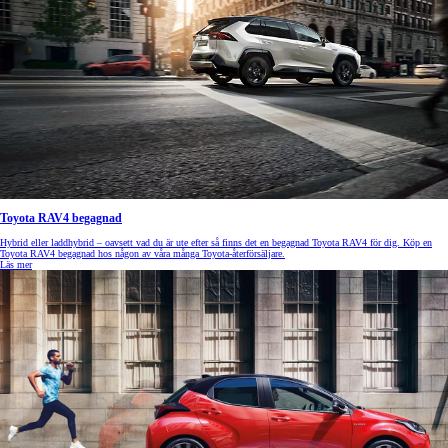
Toyota RAV4 begagnad
Hybrid eller laddhybrid – oavsett vad du är ute efter så finns det en begagnad Toyota RAV4 för dig. Köp en
Toyota RAV4 begagnad hos någon av våra många Toyota-återförsäljare.
Läs mer