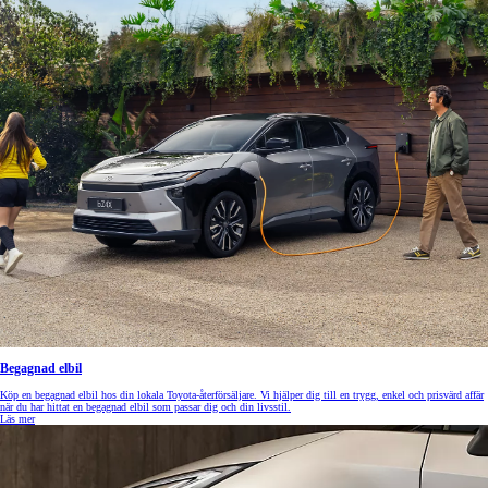
Begagnad elbil
Köp en begagnad elbil hos din lokala Toyota-återförsäljare. Vi hjälper dig till en trygg, enkel och prisvärd affär
när du har hittat en begagnad elbil som passar dig och din livsstil.
Läs mer