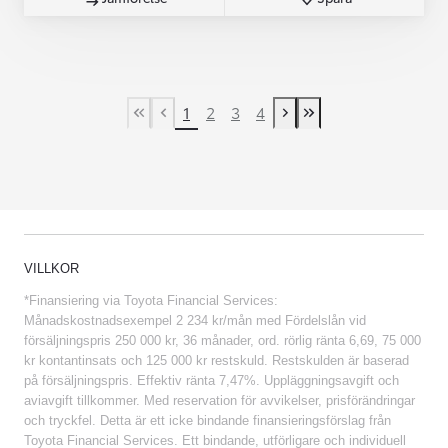
1
2
3
4
First Page
Previous page
Next page
Last Page
VILLKOR
*Finansiering via Toyota Financial Services:
Månadskostnadsexempel 2 234 kr/mån med Fördelslån vid
försäljningspris 250 000 kr, 36 månader, ord. rörlig ränta 6,69, 75 000
kr kontantinsats och 125 000 kr restskuld. Restskulden är baserad
på försäljningspris. Effektiv ränta 7,47%. Uppläggningsavgift och
aviavgift tillkommer. Med reservation för avvikelser, prisförändringar
och tryckfel. Detta är ett icke bindande finansieringsförslag från
Toyota Financial Services. Ett bindande, utförligare och individuell