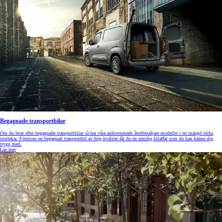
Begagnade transportbilar
Om du letar efter begagnade transportbilar så har våra auktoriserade återförsäljare modeller i en mängd olika
storlekar. Förutom en begagnad transportbil av hög kvalitet får du en smidig bilaffär som du kan känna dig
trygg med.
Läs mer