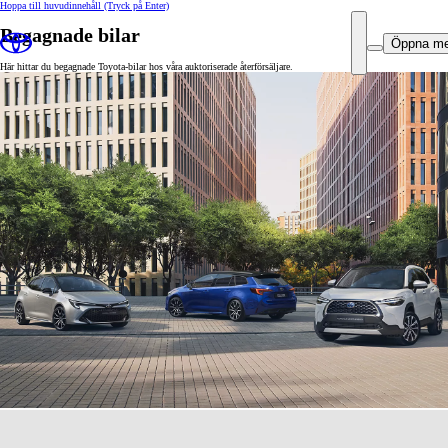
Hoppa till huvudinnehåll
(Tryck på Enter)
Begagnade bilar
Öppna m
Här hittar du begagnade Toyota-bilar hos våra auktoriserade återförsäljare.