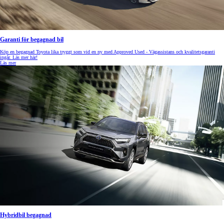
Garanti för begagnad bil
Köp en begagnad Toyota lika tryggt som vid en ny med Approved Used - Vägassistans och kvalitetsgaranti
ingår. Läs mer här!
Läs mer
Hybridbil begagnad