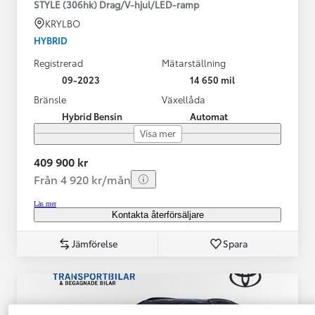
STYLE (306hk) Drag/V-hjul/LED-ramp
KRYLBO
HYBRID
Registrerad
Mätarställning
09-2023
14 650 mil
Bränsle
Växellåda
Hybrid Bensin
Automat
Visa mer
409 900 kr
Från 4 920 kr/mån
Läs mer
Kontakta återförsäljare
Jämförelse
Spara