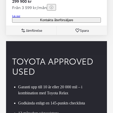
299 900 kr
Från 3 599 kr/mån
Läs mer
Kontakta återförsäljare
Jämförelse
Spara
TOYOTA APPROVED
USED
Garanti upp till 10 år eller 20 000 mil – i
kombination med Toyota Relax
Godkända enligt en 145-punkts checklista