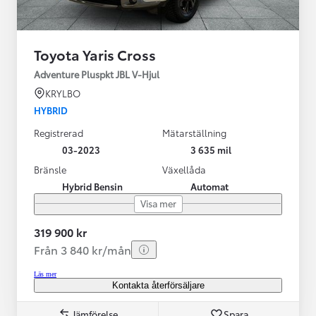
Toyota Yaris Cross
Adventure Pluspkt JBL V-Hjul
KRYLBO
HYBRID
Registrerad
Mätarställning
03-2023
3 635 mil
Bränsle
Växellåda
Hybrid Bensin
Automat
Visa mer
319 900 kr
Från 3 840 kr/mån
Läs mer
Kontakta återförsäljare
Jämförelse
Spara