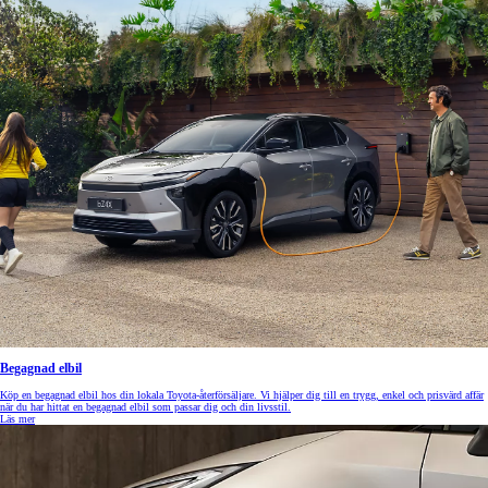
Begagnad elbil
Köp en begagnad elbil hos din lokala Toyota-återförsäljare. Vi hjälper dig till en trygg, enkel och prisvärd affär
när du har hittat en begagnad elbil som passar dig och din livsstil.
Läs mer