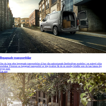
Begagnade transportbilar
Om du letar efter begagnade transportbilar så har våra auktoriserade återförsäljare modeller i en mängd olika
storlekar. Förutom en begagnad transportbil av hög kvalitet får du en smidig bilaffär som du kan känna dig
trygg med.
Läs mer