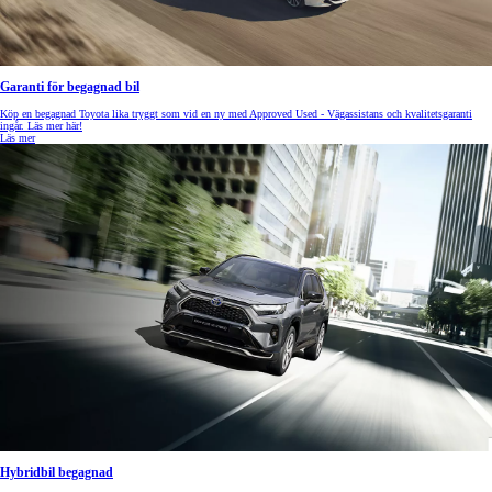
Garanti för begagnad bil
Köp en begagnad Toyota lika tryggt som vid en ny med Approved Used - Vägassistans och kvalitetsgaranti
ingår. Läs mer här!
Läs mer
Hybridbil begagnad