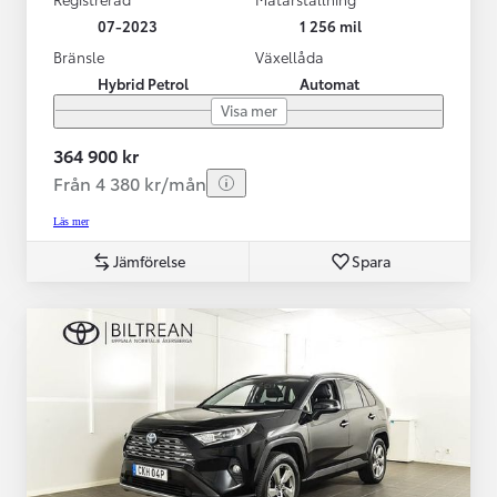
07-2023
1 256 mil
Bränsle
Växellåda
Hybrid Petrol
Automat
Visa mer
364 900 kr
Från 4 380 kr/mån
Läs mer
Jämförelse
Spara