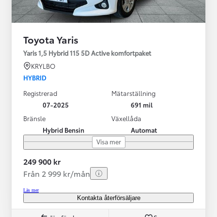
Toyota Yaris
Yaris 1,5 Hybrid 115 5D Active komfortpaket
KRYLBO
HYBRID
Registrerad
Mätarställning
07-2025
691 mil
Bränsle
Växellåda
Hybrid Bensin
Automat
Visa mer
249 900 kr
Från 2 999 kr/mån
Läs mer
Kontakta återförsäljare