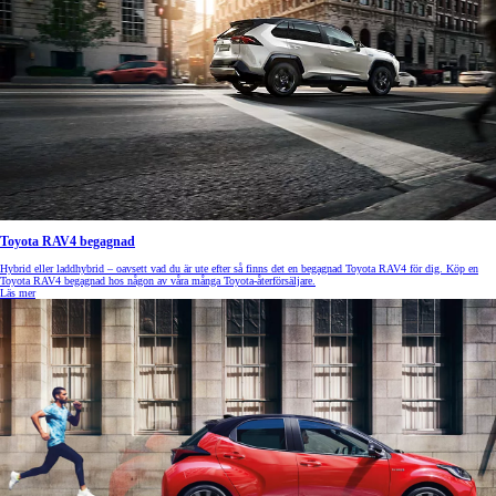
Toyota RAV4 begagnad
Hybrid eller laddhybrid – oavsett vad du är ute efter så finns det en begagnad Toyota RAV4 för dig. Köp en
Toyota RAV4 begagnad hos någon av våra många Toyota-återförsäljare.
Läs mer