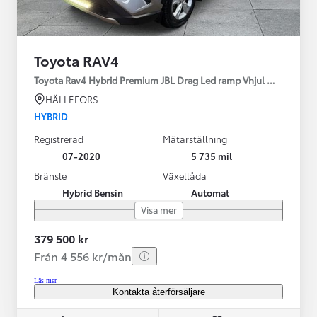
Toyota RAV4
Toyota Rav4 Hybrid Premium JBL Drag Led ramp Vhjul motorv
HÄLLEFORS
HYBRID
Registrerad
Mätarställning
07-2020
5 735 mil
Bränsle
Växellåda
Hybrid Bensin
Automat
Visa mer
379 500 kr
Från 4 556 kr/mån
Läs mer
Kontakta återförsäljare