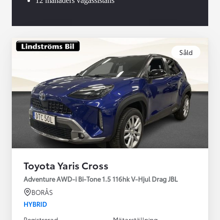
12 månaders vägassistans
Såld
Toyota Yaris Cross
Adventure AWD-i Bi-Tone 1.5 116hk V-Hjul Drag JBL
BORÅS
HYBRID
Registrerad
Mätarställning