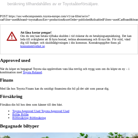
beräkning tillhandahålles av er Toyotaåterförsäljare.
POST https://usc-webcomponents.toyota-europe.com/v1/car-filter/se/sv?
carFilter=used&brand=toyota&uscEnv=production&sortOrder=published&disabledFilters=usedCarBrand&bra
Att låna kostar pengar!
Om du inte kan betala tillbaka skulden i tid riskerar du en betalningsanmärkning. Det kan
leda till svårigheter att få hyra bostad, teckna abonnemang och få nya lån. För stöd, vänd
dig till budget- och skuldrådgivningen i din kommun. Kontaktuppgifter finns på
konsumentverket.se
.
Approved used
När du köper en begagnad Toyota ska upplevelsen vara lika trevlig och trygg som om du köpte en ny – i
kombination med
Toyota Relaxed
.
Finans
Med lån hos Toyota Finans kan du smidigt finansiera din bil på det sätt som passar dig.
Försäkring
Försäkra din bil hos dem som känner till den bäst.
Toyota Approved Used
Toyota Approved Used
Billån
Billån
Bilförsäkring
Bilförsäkring
Begagnade biltyper