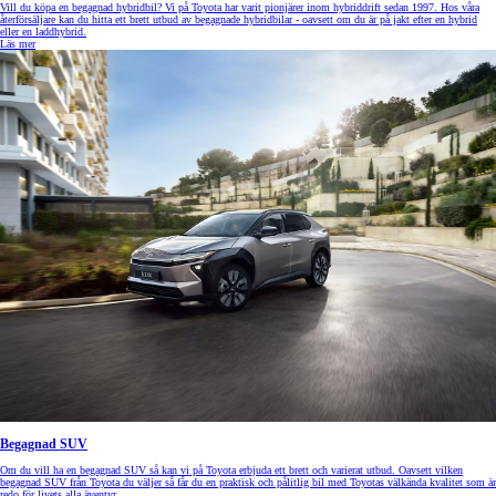
Vill du köpa en begagnad hybridbil? Vi på Toyota har varit pionjärer inom hybriddrift sedan 1997. Hos våra
återförsäljare kan du hitta ett brett utbud av begagnade hybridbilar - oavsett om du är på jakt efter en hybrid
eller en laddhybrid.
Läs mer
Begagnad SUV
Om du vill ha en begagnad SUV så kan vi på Toyota erbjuda ett brett och varierat utbud. Oavsett vilken
begagnad SUV från Toyota du väljer så får du en praktisk och pålitlig bil med Toyotas välkända kvalitet som är
redo för livets alla äventyr.