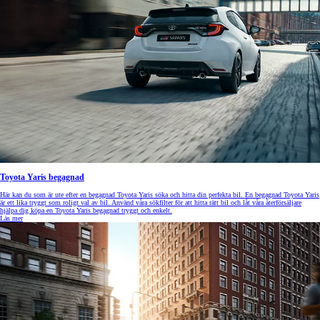
Toyota Yaris begagnad
Här kan du som är ute efter en begagnad Toyota Yaris söka och hitta din perfekta bil. En begagnad Toyota Yaris
är ett lika tryggt som roligt val av bil. Använd våra sökfilter för att hitta rätt bil och låt våra återförsäljare
hjälpa dig köpa en Toyota Yaris begagnad tryggt och enkelt.
Läs mer