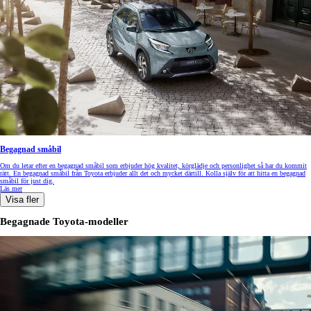
Begagnad småbil
Om du letar efter en begagnad småbil som erbjuder hög kvalitet, körglädje och personlighet så har du kommit
rätt. En begagnad småbil från Toyota erbjuder allt det och mycket därtill. Kolla själv för att hitta en begagnad
småbil för just dig.
Läs mer
Visa fler
Begagnade Toyota-modeller