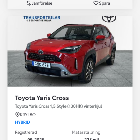
Jämförelse
Spara
Toyota Yaris Cross
Toyota Yaris Cross 1,5 Style (130HK) vinterhjul
KRYLBO
HYBRID
Registrerad
Mätarställning
09-2025
225 mil