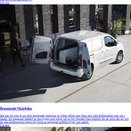
Läs mer
Begagnade Skåpbilar
Här kan du som är ute efter begagnade skåpbilar se vilket utbud som finns hos våra återförsäljare runt om i
landet. En begagnad skåpbil är lika tryggt som roligt val av bil. Använd våra sökfilter för att hitta rätt bil och
låt våra återförsäljare hjälpa dig köpa en begagnad skåpbil tryggt och enkelt.
Läs mer