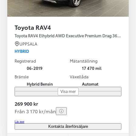
Toyota RAV4
Toyota RAV4 Elhybrid AWD Executive Premium Drag 360-kamera 
UPPSALA
HYBRID
Registrerad
Mätarställning
06-2019
17 470 mil
Bränsle
Växellåda
Hybrid Bensin
Automat
Visa mer
269 900 kr
Från 3 170 kr/mån
Läs mer
Kontakta återförsäljare