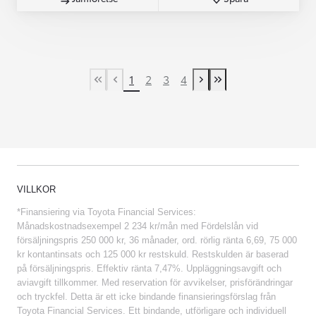
1
2
3
4
First Page
Previous page
Next page
Last Page
VILLKOR
*Finansiering via Toyota Financial Services:
Månadskostnadsexempel 2 234 kr/mån med Fördelslån vid
försäljningspris 250 000 kr, 36 månader, ord. rörlig ränta 6,69, 75 000
kr kontantinsats och 125 000 kr restskuld. Restskulden är baserad
på försäljningspris. Effektiv ränta 7,47%. Uppläggningsavgift och
aviavgift tillkommer. Med reservation för avvikelser, prisförändringar
och tryckfel. Detta är ett icke bindande finansieringsförslag från
Toyota Financial Services. Ett bindande, utförligare och individuell