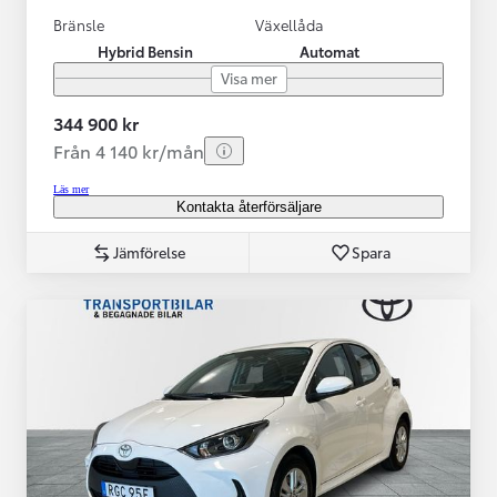
Bränsle
Växellåda
Hybrid Bensin
Automat
Visa mer
344 900 kr
Från 4 140 kr/mån
Läs mer
Kontakta återförsäljare
Jämförelse
Spara