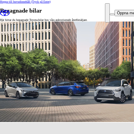
Hoppa till huvudinnehåll
(Tryck på Enter)
Begagnade bilar
Öppna m
Här hittar du begagnade Toyota-bilar hos våra auktoriserade återförsäljare.