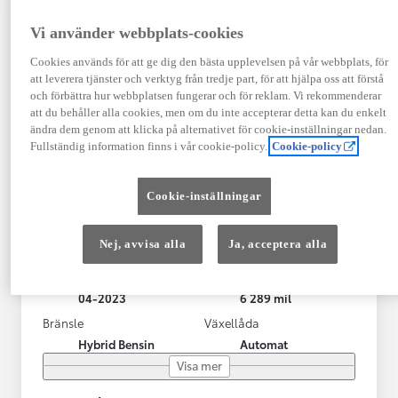
Vi använder webbplats-cookies
Cookies används för att ge dig den bästa upplevelsen på vår webbplats, för
att leverera tjänster och verktyg från tredje part, för att hjälpa oss att förstå
och förbättra hur webbplatsen fungerar och för reklam. Vi rekommenderar
att du behåller alla cookies, men om du inte accepterar detta kan du enkelt
ändra dem genom att klicka på alternativet för cookie-inställningar nedan.
Fullständig information finns i vår cookie-policy.
Cookie-policy
Toyota Yaris Cross
Cookie-inställningar
Toyota Yaris Cross 1,5 Hybrid Adventure Drag V-Hjul
KRYLBO
Nej, avvisa alla
Ja, acceptera alla
HYBRID
Registrerad
Mätarställning
04-2023
6 289 mil
Bränsle
Växellåda
Hybrid Bensin
Automat
Visa mer