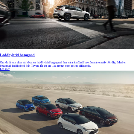
Laddhybrid begagnad
Om du är ute efter att köpa en laddhybrid begagnad, har våra återförsäljare flera alternativ för dig. Med en
begagnad laddhybrid från Toyota får du ett lika tryggt som roligt bilägande.
Läs mer