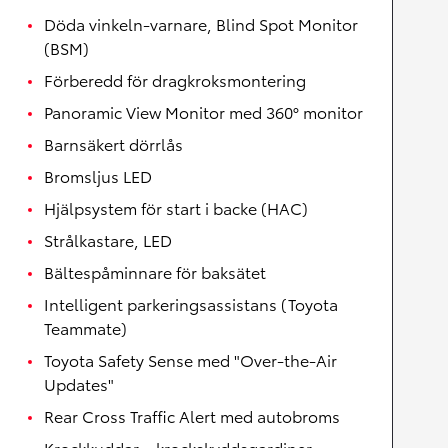
Döda vinkeln-varnare, Blind Spot Monitor
(BSM)
Förberedd för dragkroksmontering
Panoramic View Monitor med 360° monitor
Barnsäkert dörrlås
Bromsljus LED
Hjälpsystem för start i backe (HAC)
Strålkastare, LED
Bältespåminnare för baksätet
Intelligent parkeringsassistans (Toyota
Teammate)
Toyota Safety Sense med "Over-the-Air
Updates"
Rear Cross Traffic Alert med autobroms
Krockkuddar – krockskyddsgardiner