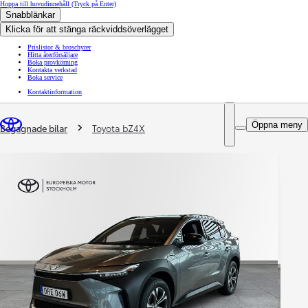
Hoppa till huvudinnehåll
(Tryck på Enter)
Snabblänkar
Klicka för att stänga räckviddsöverlägget
Prislistor & broschyrer
Hitta återförsäljare
Boka provkörning
Kontakta verkstad
Boka service
Kontaktinformation
You are here
:
Öppna meny
Begagnade bilar
Toyota bZ4X