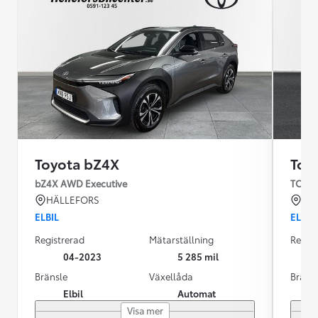
Toyota bZ4X
Toy
bZ4X AWD Executive
TOYOT
HÄLLEFORS
KR
ELBIL
ELBIL
Registrerad
Mätarställning
Regist
04-2023
5 285 mil
Bränsle
Växellåda
Bräns
Elbil
Automat
Visa mer