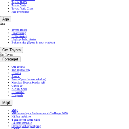
Toyota RAV4
Toyota Yaris
Toyota Yaris Cross
Fler nyhetsbrev
Äga
Äga
Toyota Relax
Finansiering
Bilförsäkring
Uppkopplade tjänster
Boka service
(Opens in new window)
Om Toyota
Om Toyota
Företaget
Om Toyota
The Toyota Way
Historia
Ansvar
Press
(Opens in new window)
Kontakta Toyota Sweden AB
Covid-19
KINTO Share
Bilsäkerhet
Bilägande
Miljö
Miljö
Miljöutmaning - Environmental Challenge 2050
Hållbar mobilitet
4 steg för en bättre värld
Hållbart samhälle
Styrning och uppföljning