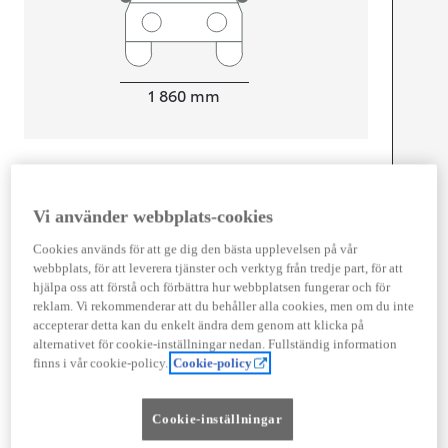
Width
1 860
mm
Föbrukning
Vi använder webbplats-cookies
Kombinerad Co2
0
g/km
Cookies används för att ge dig den bästa upplevelsen på vår
webbplats, för att leverera tjänster och verktyg från tredje part, för att
Motor
hjälpa oss att förstå och förbättra hur webbplatsen fungerar och för
reklam. Vi rekommenderar att du behåller alla cookies, men om du inte
Effekt
80
kw (217.5 hk)
accepterar detta kan du enkelt ändra dem genom att klicka på
alternativet för cookie-inställningar nedan. Fullständig information
finns i vår cookie-policy.
Cookie-policy
Prestanda
Topphastighet
160
km/h
Cookie-inställningar
Acceleration 0-100km/h
6,9
sekunder