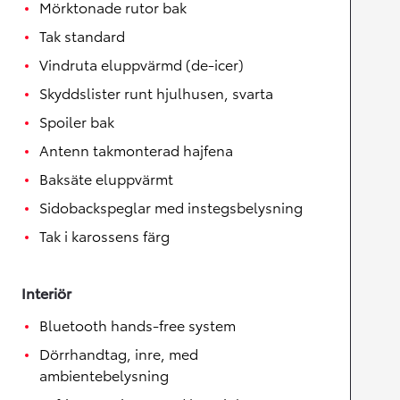
Mörktonade rutor bak
Tak standard
Vindruta eluppvärmd (de-icer)
Skyddslister runt hjulhusen, svarta
Spoiler bak
Antenn takmonterad hajfena
Baksäte eluppvärmt
Sidobackspeglar med instegsbelysning
Tak i karossens färg
Interiör
Bluetooth hands-free system
Dörrhandtag, inre, med
ambientebelysning