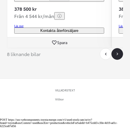
378 500 kr
389 9
Från 4 544 kr/mån
Från
Läs mer
Läs mer
Kontakta återförsäljare
Spara
8 liknande bilar
VILLKORSTEXT
Villkor
POST https://usc-webcomponents.toyota-europe.com/v1/used-stock-cars/se/sv?
brand=toyota&uscContext=used&uscEnv=production&vehicleForSaleId=b475cdd3-c30e-4d19-ad1c-
6225ce87ef56