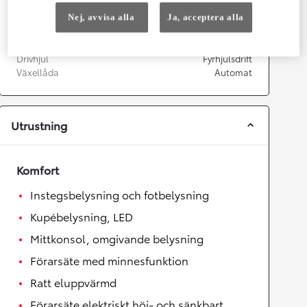
Nej, avvisa alla
Ja, acceptera alla
Växellåda
Drivhjul
Fyrhjulsdrift
Växellåda
Automat
Utrustning
Komfort
Instegsbelysning och fotbelysning
Kupébelysning, LED
Mittkonsol, omgivande belysning
Förarsäte med minnesfunktion
Ratt eluppvärmd
Förarsäte elektriskt höj- och sänkbart