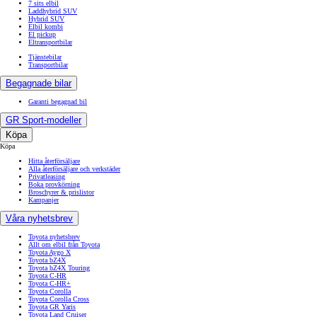
7 sits elbil
Laddhybrid SUV
Hybrid SUV
Elbil kombi
El pickup
Eltransportbilar
Tjänstebilar
Transportbilar
Begagnade bilar
Garanti begagnad bil
GR Sport-modeller
Köpa
Köpa
Hitta återförsäljare
Alla återförsäljare och verkstäder
Privatleasing
Boka provkörning
Broschyrer & prislistor
Kampanjer
Våra nyhetsbrev
Toyota nyhetsbrev
Allt om elbil från Toyota
Toyota Aygo X
Toyota bZ4X
Toyota bZ4X Touring
Toyota C-HR
Toyota C-HR+
Toyota Corolla
Toyota Corolla Cross
Toyota GR Yaris
Toyota Land Cruiser