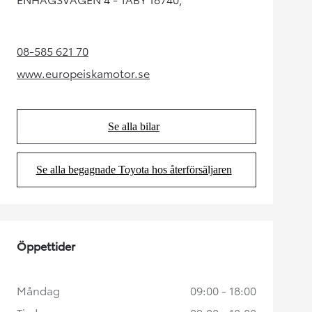
08-585 621 70
(Opens in new tab)
www.europeiskamotor.se
(Opens in new tab)
Se alla bilar
(Opens in new tab)
Se alla begagnade Toyota hos återförsäljaren
(Opens in new tab)
Öppettider
Måndag
09:00 - 18:00