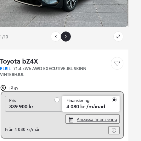
1/10
Toyota bZ4X
Save car
ELBIL
71.4 kWh AWD EXECUTIVE JBL SKINN
VINTERHJUL
TÄBY
Pris
Pris
Finansiering
339 900 kr
4 080 kr /månad
Anpassa finansiering
Från 4 080 kr/mån