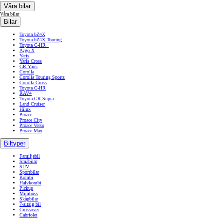
Våra bilar
Våra bilar
Bilar
Toyota bZ4X
Toyota bZ4X Touring
Toyota C-HR+
Aygo X
Yaris
Yaris Cross
GR Yaris
Corolla
Corolla Touring Sports
Corolla Cross
Toyota C-HR
RAV4
Toyota GR Supra
Land Cruiser
Hilux
Proace
Proace City
Proace Verso
Proace Max
Biltyper
Familjebil
Småbilar
SUV
Sportbilar
Kombi
Halvkombi
Pickup
Minibuss
Skåpbilar
7-sitsig bil
Crossover
Cabriolet