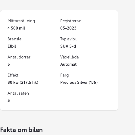
Mätarställning
Registrerad
4 500 mil
05-2023
Bränsle
Typ av bil
Elbil
SUV 5-d
Antal dörrar
Växellåda
5
Automat
Effekt
Färg
80 kw (217.5 hk)
Precious Silver (1J6)
Antal säten
5
Fakta om bilen