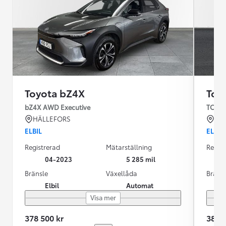
Toyota bZ4X
Toy
bZ4X AWD Executive
TOYOT
HÄLLEFORS
KR
ELBIL
ELBIL
Registrerad
Mätarställning
Regist
04-2023
5 285 mil
Bränsle
Växellåda
Bräns
Elbil
Automat
Visa mer
378 500 kr
389 9