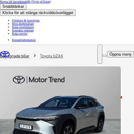
Hoppa till huvudinnehåll
(Tryck på Enter)
Snabblänkar
Klicka för att stänga räckviddsöverlägget
Prislistor & broschyrer
Hitta återförsäljare
Boka provkörning
Kontakta verkstad
Boka service
Kontaktinformation
You are here
:
Öppna meny
Begagnade bilar
Toyota bZ4X