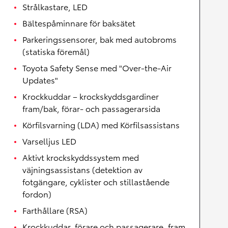
Strålkastare, LED
Bältespåminnare för baksätet
Parkeringssensorer, bak med autobroms
(statiska föremål)
Toyota Safety Sense med "Over-the-Air
Updates"
Krockkuddar – krockskyddsgardiner
fram/bak, förar- och passagerarsida
Körfilsvarning (LDA) med Körfilsassistans
Varselljus LED
Aktivt krockskyddssystem med
väjningsassistans (detektion av
fotgängare, cyklister och stillastående
fordon)
Farthållare (RSA)
Krockkuddar, förare och passagerare, fram