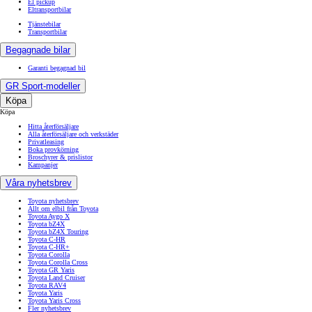
El pickup
Eltransportbilar
Tjänstebilar
Transportbilar
Begagnade bilar
Garanti begagnad bil
GR Sport-modeller
Köpa
Köpa
Hitta återförsäljare
Alla återförsäljare och verkstäder
Privatleasing
Boka provkörning
Broschyrer & prislistor
Kampanjer
Våra nyhetsbrev
Toyota nyhetsbrev
Allt om elbil från Toyota
Toyota Aygo X
Toyota bZ4X
Toyota bZ4X Touring
Toyota C-HR
Toyota C-HR+
Toyota Corolla
Toyota Corolla Cross
Toyota GR Yaris
Toyota Land Cruiser
Toyota RAV4
Toyota Yaris
Toyota Yaris Cross
Fler nyhetsbrev