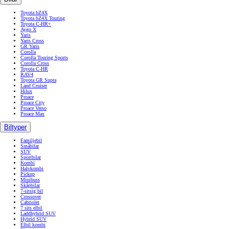
Toyota bZ4X
Toyota bZ4X Touring
Toyota C-HR+
Aygo X
Yaris
Yaris Cross
GR Yaris
Corolla
Corolla Touring Sports
Corolla Cross
Toyota C-HR
RAV4
Toyota GR Supra
Land Cruiser
Hilux
Proace
Proace City
Proace Verso
Proace Max
Biltyper
Familjebil
Småbilar
SUV
Sportbilar
Kombi
Halvkombi
Pickup
Minibuss
Skåpbilar
7-sitsig bil
Crossover
Cabriolet
7 sits elbil
Laddhybrid SUV
Hybrid SUV
Elbil kombi