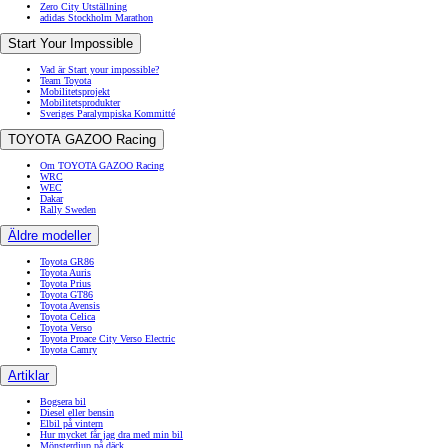
Zero City Utställning
adidas Stockholm Marathon
Start Your Impossible
Vad är Start your impossible?
Team Toyota
Mobilitetsprojekt
Mobilitetsprodukter
Sveriges Paralympiska Kommitté
TOYOTA GAZOO Racing
Om TOYOTA GAZOO Racing
WRC
WEC
Dakar
Rally Sweden
Äldre modeller
Toyota GR86
Toyota Auris
Toyota Prius
Toyota GT86
Toyota Avensis
Toyota Celica
Toyota Verso
Toyota Proace City Verso Electric
Toyota Camry
Artiklar
Bogsera bil
Diesel eller bensin
Elbil på vintern
Hur mycket får jag dra med min bil
Mönsterdjup på däck