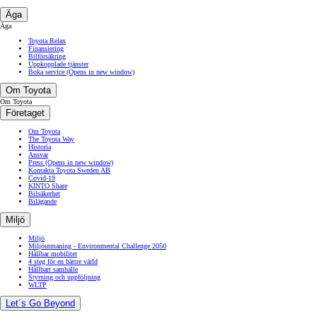
Äga
Äga
Toyota Relax
Finansiering
Bilförsäkring
Uppkopplade tjänster
Boka service
(Opens in new window)
Om Toyota
Om Toyota
Företaget
Om Toyota
The Toyota Way
Historia
Ansvar
Press
(Opens in new window)
Kontakta Toyota Sweden AB
Covid-19
KINTO Share
Bilsäkerhet
Bilägande
Miljö
Miljö
Miljöutmaning - Environmental Challenge 2050
Hållbar mobilitet
4 steg för en bättre värld
Hållbart samhälle
Styrning och uppföljning
WLTP
Let´s Go Beyond