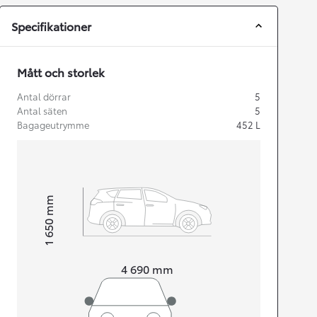
Specifikationer
Mått och storlek
Antal dörrar
5
Antal säten
5
Bagageutrymme
452
L
mm
1 650
Height
Length
4 690
mm