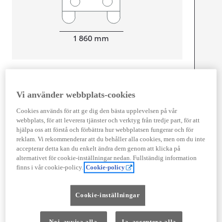
Width
1 860
mm
Föbrukning
Vi använder webbplats-cookies
Kombinerad Co2
0
g/km
Cookies används för att ge dig den bästa upplevelsen på vår
webbplats, för att leverera tjänster och verktyg från tredje part, för att
hjälpa oss att förstå och förbättra hur webbplatsen fungerar och för
Motor
reklam. Vi rekommenderar att du behåller alla cookies, men om du inte
accepterar detta kan du enkelt ändra dem genom att klicka på
Effekt
80
kw (217.5 hk)
alternativet för cookie-inställningar nedan. Fullständig information
finns i vår cookie-policy.
Cookie-policy
Prestanda
Cookie-inställningar
Topphastighet
160
km/h
Acceleration 0-100km/h
6,9
sekunder
Nej, avvisa alla
Ja, acceptera alla