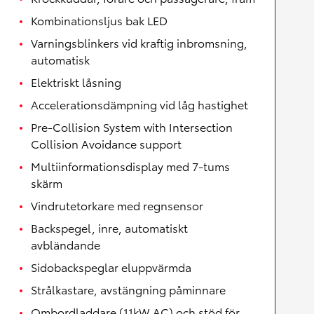
Kombinationsljus bak LED
Varningsblinkers vid kraftig inbromsning,
automatisk
Elektriskt låsning
Accelerationsdämpning vid låg hastighet
Pre-Collision System with Intersection
Collision Avoidance support
Multiinformationsdisplay med 7-tums
skärm
Vindrutetorkare med regnsensor
Backspegel, inre, automatiskt
avbländande
Sidobackspeglar eluppvärmda
Strålkastare, avstängning påminnare
Ombordladdare (11kW AC) och stöd för