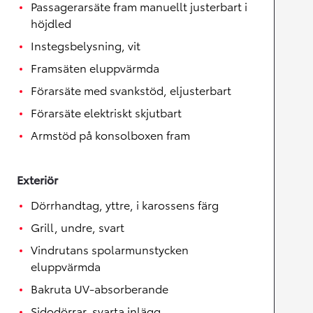
Passagerarsäte fram manuellt justerbart i
höjdled
Instegsbelysning, vit
Framsäten eluppvärmda
Förarsäte med svankstöd, eljusterbart
Förarsäte elektriskt skjutbart
Armstöd på konsolboxen fram
Exteriör
Dörrhandtag, yttre, i karossens färg
Grill, undre, svart
Vindrutans spolarmunstycken
eluppvärmda
Bakruta UV-absorberande
Sidodörrar, svarta inlägg