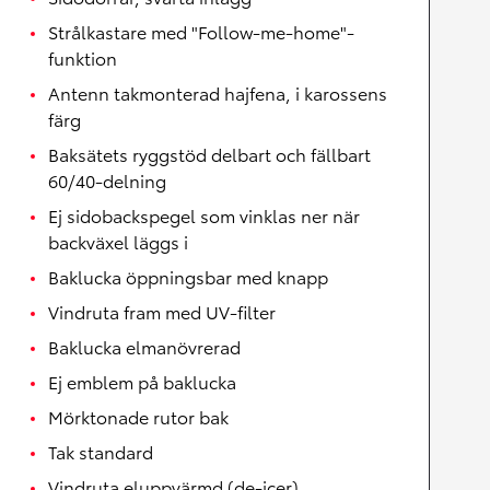
Strålkastare med "Follow-me-home"-
funktion
Antenn takmonterad hajfena, i karossens
färg
Baksätets ryggstöd delbart och fällbart
60/40-delning
Ej sidobackspegel som vinklas ner när
backväxel läggs i
Baklucka öppningsbar med knapp
Vindruta fram med UV-filter
Baklucka elmanövrerad
Ej emblem på baklucka
Mörktonade rutor bak
Tak standard
Vindruta eluppvärmd (de-icer)