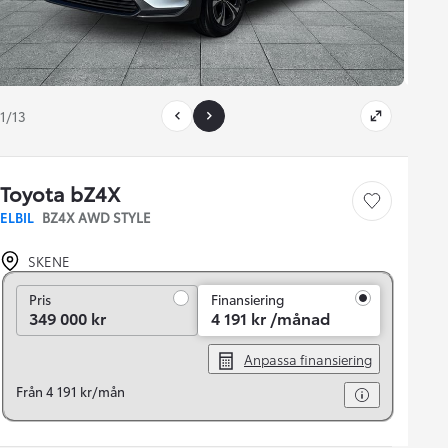
1/13
Toyota bZ4X
Save car
ELBIL
BZ4X AWD STYLE
SKENE
Pris
Pris
Finansiering
349 000 kr
4 191 kr /månad
Anpassa finansiering
Från 4 191 kr/mån