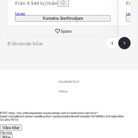
Från 4 544 kr/mån
Från
Läs mer
Läs mer
Kontakta återförsäljare
Spara
8 liknande bilar
VILLKORSTEXT
Villkor
POST https://usc-webcomponents.toyota-europe.com/v1/used-stock-cars/se/sv?
brand=toyota&uscContext=used&uscEnv=production&vehicleForSaleId=b67d696e-c1c6-4aab-b66a-
551281c78714
Våra bilar
Våra bilar
Bilar