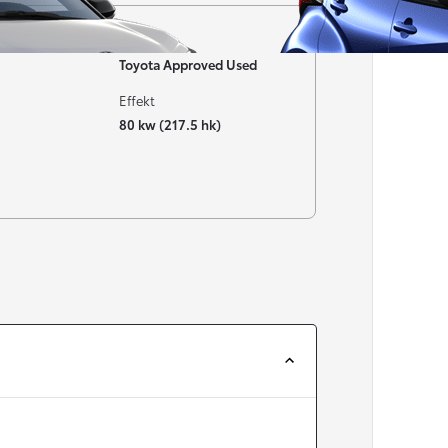
Garanti
Toyota Approved Used
Effekt
80 kw (217.5 hk)
Från 257 900 kr
Från 2 535 kr/mån
Easy Billån
Corolla
HYBRID