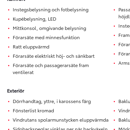
Toyota GR Supra
BENSIN
Instegsbelysning och fotbelysning
Passa
höjd
Kupébelysning, LED
Inste
Mittkonsol, omgivande belysning
Fram
Förarsäte med minnesfunktion
Förar
Ratt eluppvärmd
Förar
Förarsäte elektriskt höj- och sänkbart
Arms
Förarsäte och passagerarsäte fram
ventilerat
Exteriör
Dörrhandtag, yttre, i karossens färg
Bakl
Fönsterlist kromad
Vindr
Vindrutans spolarmunstycken eluppvärmda
Bakl
Sidobackspeglar vinklas ner när backväxeln
Mörk