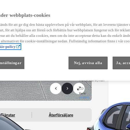
Instruktionsfilmer
Toyota C-HR Instruktionsfilmer
Yaris Instruktionsfilmer
der webbplats-cookies
Yaris Cross Instruktionsfilmer
Digital Smart Nyckel Instruktionsfi
nds för att ge dig den bästa upplevelsen på vår webbplats, för att leverera tjänster
art, för att hjälpa oss att förstå och förbättra hur webbplatsen fungerar och för reklam
ar att du behåller alla cookies, men om du inte accepterar detta kan du enkelt än
å alternativet för cookie-inställningar nedan. Fullständig information finns i vår coo
ie-policy
nställningar
Nej, avvisa alla
Ja, acc
Från 569 900 kr
Från 3 958 kr/mån
Yaris
HYBRID
Tjänster
Återförsäljare