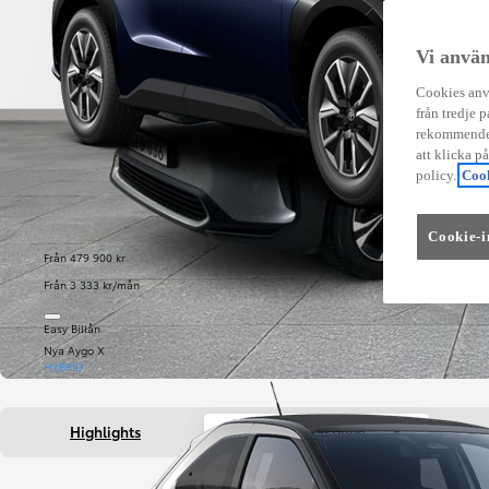
Vi använ
Cookies anvä
från tredje p
rekommender
att klicka p
policy.
Cook
Cookie-i
Från 479 900 kr
Från 3 333 kr/mån
Easy Billån
Nya Aygo X
HYBRID
Highlights
Fakta om bilen