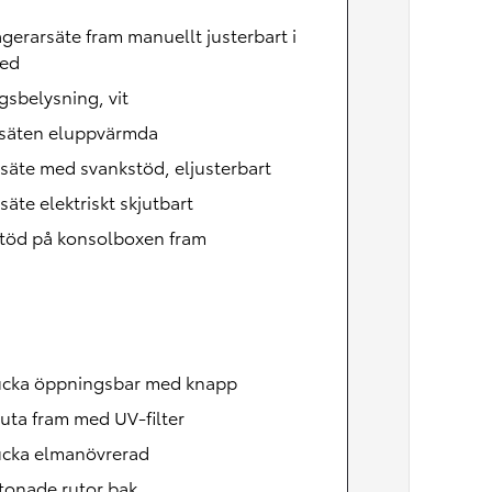
Nya GR GT
The soul lives on
gerarsäte fram manuellt justerbart i
led
gsbelysning, vit
säten eluppvärmda
säte med svankstöd, eljusterbart
säte elektriskt skjutbart
töd på konsolboxen fram
ucka öppningsbar med knapp
uta fram med UV-filter
ucka elmanövrerad
tonade rutor bak