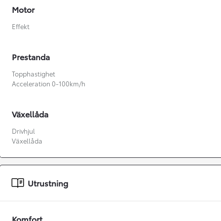
Motor
Effekt
Prestanda
Topphastighet
Acceleration 0-100km/h
Växellåda
Drivhjul
Växellåda
Utrustning
Från 360 900 kr
Från 3 548 kr/mån
Easy Billån
Komfort