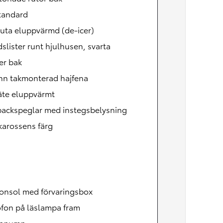
tandard
uta eluppvärmd (de-icer)
slister runt hjulhusen, svarta
er bak
nn takmonterad hajfena
äte eluppvärmt
backspeglar med instegsbelysning
 karossens färg
konsol med förvaringsbox
ofon på läslampa fram
mepump