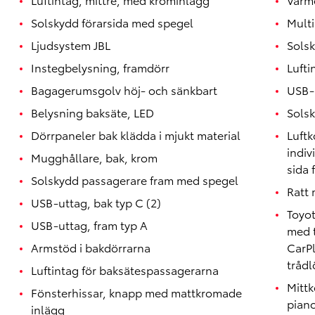
Solskydd förarsida med spegel
Mult
Ljudsystem JBL
Sols
Instegbelysning, framdörr
Lufti
Bagagerumsgolv höj- och sänkbart
USB-u
Belysning baksäte, LED
Solsk
Dörrpaneler bak klädda i mjukt material
Luftk
indiv
Mugghållare, bak, krom
sida 
Solskydd passagerare fram med spegel
Ratt 
USB-uttag, bak typ C (2)
Toyo
USB-uttag, fram typ A
med 
Armstöd i bakdörrarna
CarP
trådl
Luftintag för baksätespassagerarna
Mitt
Fönsterhissar, knapp med mattkromade
pian
inlägg