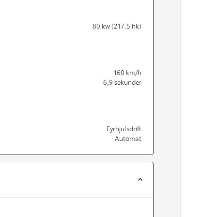
80
kw (217.5 hk)
160
km/h
6,9
sekunder
Fyrhjulsdrift
Automat
Från 350 900 kr
Från 3 450 kr/mån
Easy Billån