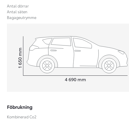
Antal dörrar
Antal säten
Bagageutrymme
mm
1 650
Height
Length
4 690
mm
Föbrukning
Från 599 900 kr
Nya Corolla Cross
Kombinerad Co2
HYBRID