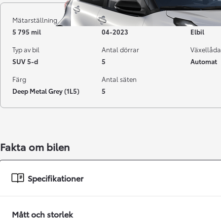
Mätarställning
Registrerad
Bränsle
5 795 mil
04-2023
Elbil
Typ av bil
Antal dörrar
Växellåda
SUV 5-d
5
Automat
Färg
Antal säten
Deep Metal Grey (1L5)
5
Från 238 900 kr
Fakta om bilen
Från 2 349 kr/mån
Easy Billån
Specifikationer
GR Yaris
BENSIN
Mått och storlek