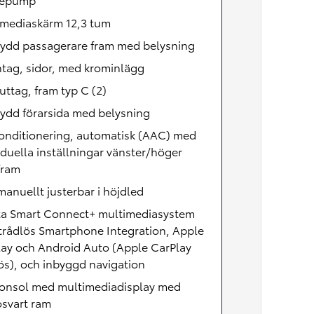
imediaskärm 12,3 tum
kydd passagerare fram med belysning
ntag, sidor, med krominlägg
ttag, fram typ C (2)
ydd förarsida med belysning
onditionering, automatisk (AAC) med
iduella inställningar vänster/höger
fram
manuellt justerbar i höjdled
ta Smart Connect+ multimediasystem
trådlös Smartphone Integration, Apple
lay och Android Auto (Apple CarPlay
ös), och inbyggd navigation
konsol med multimediadisplay med
osvart ram