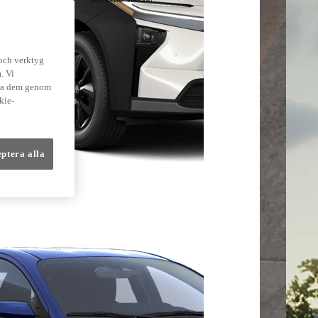
lmer
 och verktyg
. Vi
dra dem genom
kie-
eptera alla