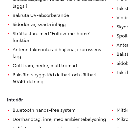
läggs i
Tak s
Bakruta UV-absorberande
Vindr
Sidodörrar, svarta inlägg
Skydd
Strålkastare med "Follow-me-home"-
Spoil
funktion
Ante
Antenn takmonterad hajfena, i karossens
Baks
färg
Sido
Grill fram, nedre, mattkromad
Tak i
Baksätets ryggstöd delbart och fällbart
60/40-delning
Interiör
Bluetooth hands-free system
Mitt
Dörrhandtag, inre, med ambientebelysning
Mikr
Luftintag, mittre, med krominlägg
Vär