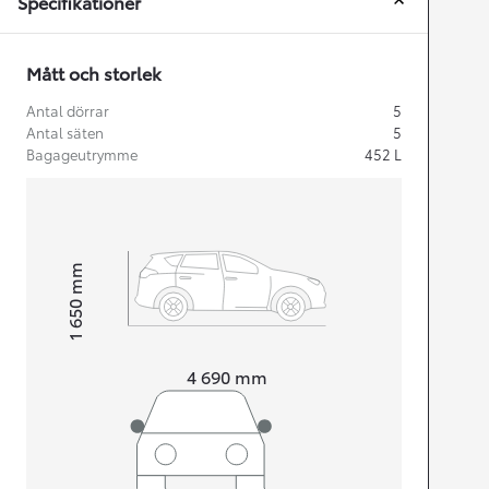
Specifikationer
Mått och storlek
Antal dörrar
5
Antal säten
5
Bagageutrymme
452
L
mm
1 650
Height
Length
4 690
mm