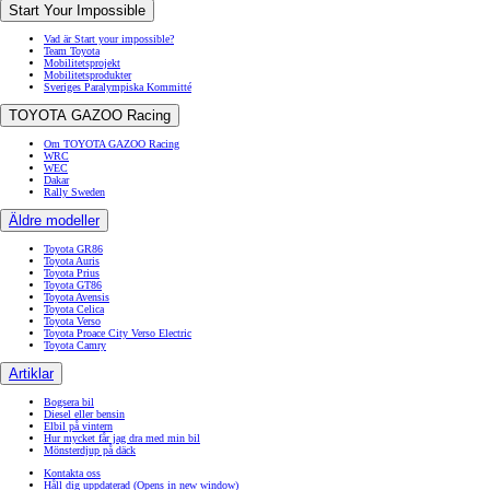
Start Your Impossible
Vad är Start your impossible?
Team Toyota
Mobilitetsprojekt
Mobilitetsprodukter
Sveriges Paralympiska Kommitté
TOYOTA GAZOO Racing
Om TOYOTA GAZOO Racing
WRC
WEC
Dakar
Rally Sweden
Äldre modeller
Toyota GR86
Toyota Auris
Toyota Prius
Toyota GT86
Toyota Avensis
Toyota Celica
Toyota Verso
Toyota Proace City Verso Electric
Toyota Camry
Artiklar
Bogsera bil
Diesel eller bensin
Elbil på vintern
Hur mycket får jag dra med min bil
Mönsterdjup på däck
Kontakta oss
Håll dig uppdaterad
(Opens in new window)