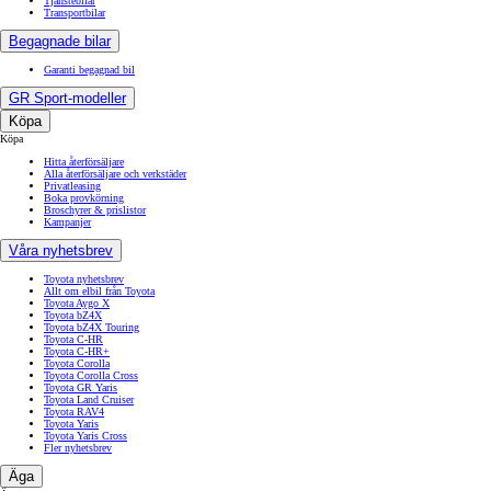
Tjänstebilar
Transportbilar
Begagnade bilar
Garanti begagnad bil
GR Sport-modeller
Köpa
Köpa
Hitta återförsäljare
Alla återförsäljare och verkstäder
Privatleasing
Boka provkörning
Broschyrer & prislistor
Kampanjer
Våra nyhetsbrev
Toyota nyhetsbrev
Allt om elbil från Toyota
Toyota Aygo X
Toyota bZ4X
Toyota bZ4X Touring
Toyota C-HR
Toyota C-HR+
Toyota Corolla
Toyota Corolla Cross
Toyota GR Yaris
Toyota Land Cruiser
Toyota RAV4
Toyota Yaris
Toyota Yaris Cross
Fler nyhetsbrev
Äga