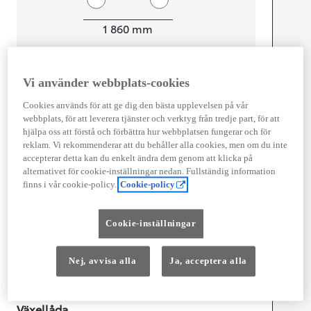
Width
1 860
mm
Vi använder webbplats-cookies
Föbrukning
Cookies används för att ge dig den bästa upplevelsen på vår
Kombinerad Co2
0
g/km
webbplats, för att leverera tjänster och verktyg från tredje part, för att
hjälpa oss att förstå och förbättra hur webbplatsen fungerar och för
reklam. Vi rekommenderar att du behåller alla cookies, men om du inte
accepterar detta kan du enkelt ändra dem genom att klicka på
Motor
alternativet för cookie-inställningar nedan. Fullständig information
finns i vår cookie-policy.
Cookie-policy
Effekt
80
kw (217.5 hk)
Cookie-inställningar
Prestanda
Topphastighet
160
km/h
Nej, avvisa alla
Ja, acceptera alla
Acceleration 0-100km/h
6,9
sekunder
Växellåda