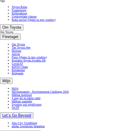
Äga
Toyota Relax
Finansiering
Bilförsäkring
Uppkopplade tjänster
Boka service
(Opens in new window)
Om Toyota
Om Toyota
Företaget
Om Toyota
The Toyota Way
Historia
Ansvar
Press
(Opens in new window)
Kontakta Toyota Sweden AB
Covid-19
KINTO Share
Bilsäkerhet
Bilägande
Miljö
Miljö
Miljöutmaning - Environmental Challenge 2050
Hållbar mobilitet
4 steg för en bättre värld
Hållbart samhälle
Styrning och uppföljning
WLTP
Let´s Go Beyond
Zero City Utställning
adidas Stockholm Marathon