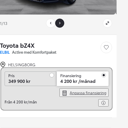
1/13
Toyota bZ4X
Save car
ELBIL
Active med Komfortpaket
HELSINGBORG
Pris
Pris
Finansiering
349 900 kr
4 200 kr /månad
Anpassa finansiering
Från 4 200 kr/mån