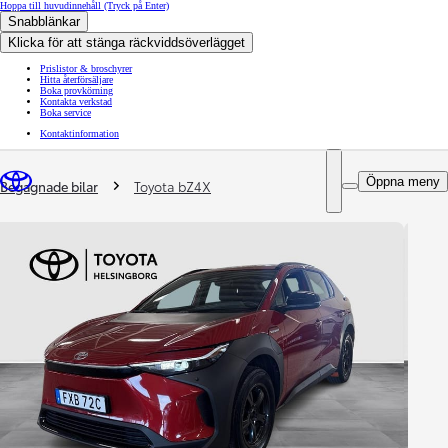
Hoppa till huvudinnehåll
(Tryck på Enter)
Snabblänkar
Klicka för att stänga räckviddsöverlägget
Prislistor & broschyrer
Hitta återförsäljare
Boka provkörning
Kontakta verkstad
Boka service
Kontaktinformation
You are here
:
Öppna meny
Begagnade bilar
Toyota bZ4X