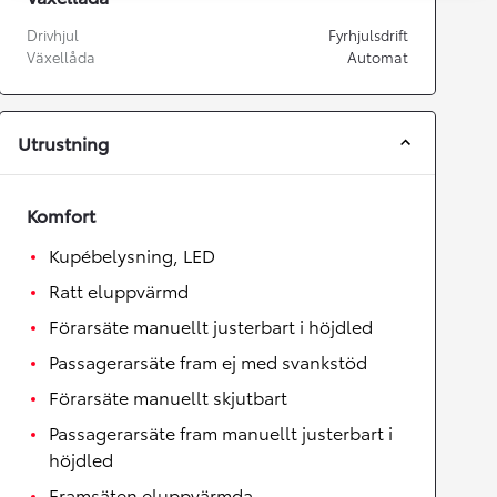
Drivhjul
Fyrhjulsdrift
Växellåda
Automat
Utrustning
Komfort
Kupébelysning, LED
Ratt eluppvärmd
Förarsäte manuellt justerbart i höjdled
Passagerarsäte fram ej med svankstöd
Förarsäte manuellt skjutbart
Passagerarsäte fram manuellt justerbart i
höjdled
Framsäten eluppvärmda