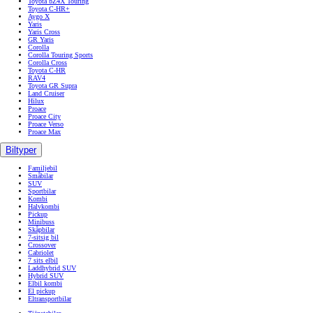
Toyota bZ4X Touring
Toyota C-HR+
Aygo X
Yaris
Yaris Cross
GR Yaris
Corolla
Corolla Touring Sports
Corolla Cross
Toyota C-HR
RAV4
Toyota GR Supra
Land Cruiser
Hilux
Proace
Proace City
Proace Verso
Proace Max
Biltyper
Familjebil
Småbilar
SUV
Sportbilar
Kombi
Halvkombi
Pickup
Minibuss
Skåpbilar
7-sitsig bil
Crossover
Cabriolet
7 sits elbil
Laddhybrid SUV
Hybrid SUV
Elbil kombi
El pickup
Eltransportbilar