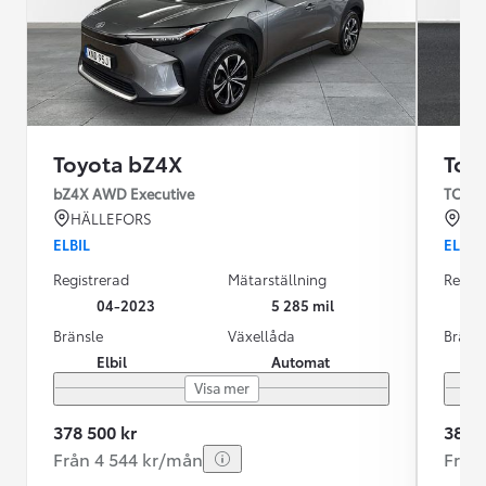
Toyota bZ4X
Toy
bZ4X AWD Executive
TOYOT
HÄLLEFORS
KR
ELBIL
ELBIL
Registrerad
Mätarställning
Regist
04-2023
5 285 mil
Bränsle
Växellåda
Bräns
Elbil
Automat
Visa mer
378 500 kr
389 9
Från 4 544 kr/mån
Från