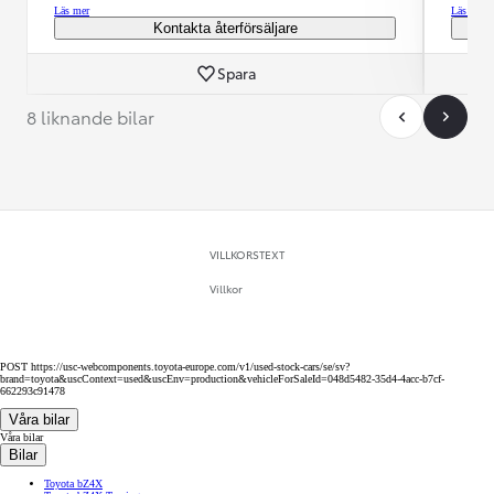
Läs mer
Läs mer
Kontakta återförsäljare
Spara
8 liknande bilar
VILLKORSTEXT
Villkor
POST https://usc-webcomponents.toyota-europe.com/v1/used-stock-cars/se/sv?
brand=toyota&uscContext=used&uscEnv=production&vehicleForSaleId=048d5482-35d4-4acc-b7cf-
662293c91478
Våra bilar
Våra bilar
Bilar
Toyota bZ4X