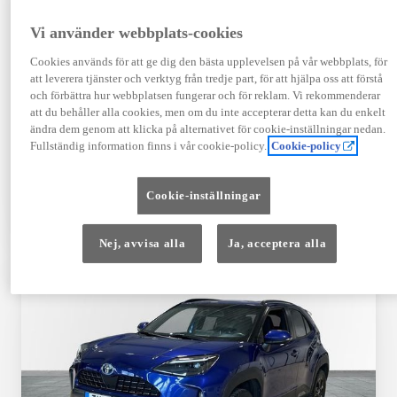
Registrerad
Mätarställning
09-2023
14 650 mil
Vi använder webbplats-cookies
Bränsle
Växellåda
Cookies används för att ge dig den bästa upplevelsen på vår webbplats, för
Hybrid Bensin
Automat
att leverera tjänster och verktyg från tredje part, för att hjälpa oss att förstå
Visa mer
och förbättra hur webbplatsen fungerar och för reklam. Vi rekommenderar
att du behåller alla cookies, men om du inte accepterar detta kan du enkelt
409 900 kr
ändra dem genom att klicka på alternativet för cookie-inställningar nedan.
Från 4 920 kr/mån
Fullständig information finns i vår cookie-policy.
Cookie-policy
Läs mer
Kontakta återförsäljare
Cookie-inställningar
Jämförelse
Spara
Nej, avvisa alla
Ja, acceptera alla