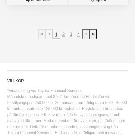
1
2
3
4
First Page
Previous page
Next page
Last Page
VILLKOR
*Finansiering via Toyota Financial Services:
Månadskostnadsexempel 2 234 kr/mån med Fördelslån vid
försäljningspris 250 000 kr, 36 månader, ord. rörlig ränta 6,69, 75 000
kr kontantinsats och 125 000 kr restskuld. Restskulden är baserad
på försäljningspris. Effektiv ränta 7,47%. Uppläggningsavgift och
aviavgift tillkommer. Med reservation för avvikelser, prisförändringar
och tryckfel. Detta är ett icke bindande finansieringsförslag från
Toyota Financial Services. Ett bindande, utförligare och individuell