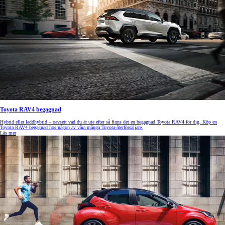
Toyota RAV4 begagnad
Hybrid eller laddhybrid – oavsett vad du är ute efter så finns det en begagnad Toyota RAV4 för dig. Köp en
Toyota RAV4 begagnad hos någon av våra många Toyota-återförsäljare.
Läs mer