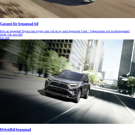
Garanti för begagnad bil
Köp en begagnad Toyota lika tryggt som vid en ny med Approved Used - Vägassistans och kvalitetsgaranti
ingår. Läs mer här!
Läs mer
Hybridbil begagnad