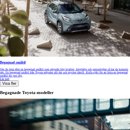
Begagnad småbil
Om du letar efter en begagnad småbil som erbjuder hög kvalitet, körglädje och personlighet så har du kommit
rätt. En begagnad småbil från Toyota erbjuder allt det och mycket därtill. Kolla själv för att hitta en begagnad
småbil för just dig.
Läs mer
Visa fler
Begagnade Toyota-modeller