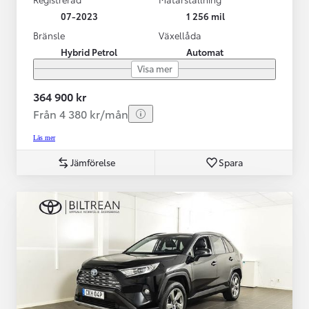
07-2023
1 256 mil
Bränsle
Växellåda
Hybrid Petrol
Automat
Visa mer
364 900 kr
Från 4 380 kr/mån
Läs mer
Jämförelse
Spara