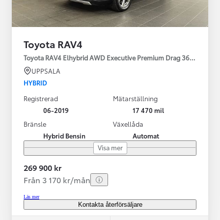
Toyota RAV4
Toyota RAV4 Elhybrid AWD Executive Premium Drag 360-kamera 
UPPSALA
HYBRID
Registrerad
Mätarställning
06-2019
17 470 mil
Bränsle
Växellåda
Hybrid Bensin
Automat
Visa mer
269 900 kr
Från 3 170 kr/mån
Läs mer
Kontakta återförsäljare