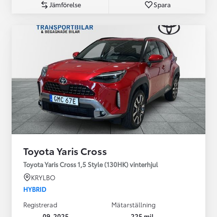
Jämförelse
Spara
Toyota Yaris Cross
Toyota Yaris Cross 1,5 Style (130HK) vinterhjul
KRYLBO
HYBRID
Registrerad
Mätarställning
09-2025
225 mil