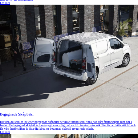
Läs mer
Begagnade Skåpbilar
Här kan du som är ute efter begagnade skåpbilar se vilket utbud som finns hos våra återförsäljare runt om i
landet. En begagnad skåpbil är lika tryggt som roligt val av bil. Använd våra sökfilter för att hitta rätt bil och
låt våra återförsäljare hjälpa dig köpa en begagnad skåpbil tryggt och enkelt.
Läs mer