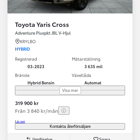
Toyota Yaris Cross
Adventure Pluspkt JBL V-Hjul
KRYLBO
HYBRID
Registrerad
Mätarställning
03-2023
3 635 mil
Bränsle
Växellåda
Hybrid Bensin
Automat
Visa mer
319 900 kr
Från 3 840 kr/mån
Läs mer
Kontakta återförsäljare
Jämförelse
Spara