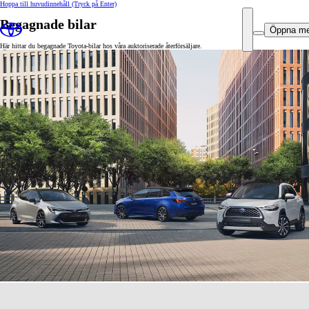
Hoppa till huvudinnehåll
(Tryck på Enter)
Begagnade bilar
Öppna m
Här hittar du begagnade Toyota-bilar hos våra auktoriserade återförsäljare.