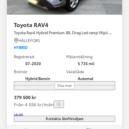
Toyota RAV4
Toyota Rav4 Hybrid Premium JBL Drag Led ramp Vhjul motorv
HÄLLEFORS
HYBRID
Registrerad
Mätarställning
07-2020
5 735 mil
Bränsle
Växellåda
Hybrid Bensin
Automat
Visa mer
379 500 kr
Från 4 556 kr/mån
Läs mer
Kontakta återförsäljare