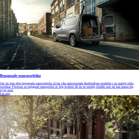
Begagnade transportbilar
Om du letar efter begagnade transportbilar så har våra auktoriserade återförsäljare modeller i en mängd olika
storlekar. Förutom en begagnad transportbil av hög kvalitet får du en smidig bilaffär som du kan känna dig
trygg med.
Läs mer