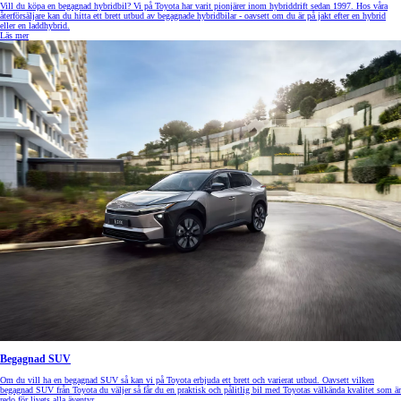
Vill du köpa en begagnad hybridbil? Vi på Toyota har varit pionjärer inom hybriddrift sedan 1997. Hos våra
återförsäljare kan du hitta ett brett utbud av begagnade hybridbilar - oavsett om du är på jakt efter en hybrid
eller en laddhybrid.
Läs mer
Begagnad SUV
Om du vill ha en begagnad SUV så kan vi på Toyota erbjuda ett brett och varierat utbud. Oavsett vilken
begagnad SUV från Toyota du väljer så får du en praktisk och pålitlig bil med Toyotas välkända kvalitet som är
redo för livets alla äventyr.