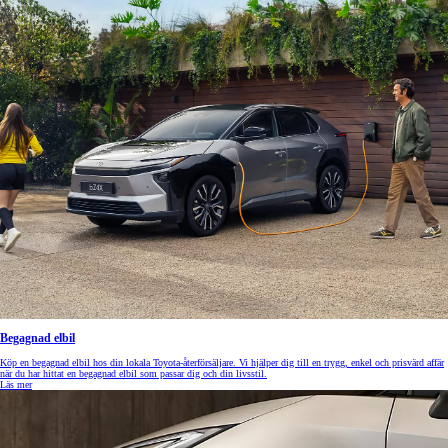
Begagnad elbil
Köp en begagnad elbil hos din lokala Toyota-återförsäljare. Vi hjälper dig till en trygg, enkel och prisvärd affär
när du har hittat en begagnad elbil som passar dig och din livsstil.
Läs mer