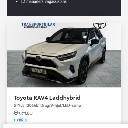
12 månaders vägassistans
Toyota RAV4 Laddhybrid
STYLE (306hk) Drag/V-hjul/LED-ramp
KRYLBO
HYBRID