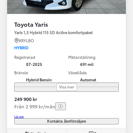
Toyota Yaris
Yaris 1,5 Hybrid 115 5D Active komfortpaket
KRYLBO
HYBRID
Registrerad
Mätarställning
07-2025
691 mil
Bränsle
Växellåda
Hybrid Bensin
Automat
Visa mer
249 900 kr
Från 2 999 kr/mån
Läs mer
Kontakta återförsäljare