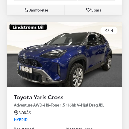
Jämförelse
Spara
Såld
Toyota Yaris Cross
Adventure AWD-i Bi-Tone 1.5 116hk V-Hjul Drag JBL
BORÅS
HYBRID
Registrerad
Mätarställning