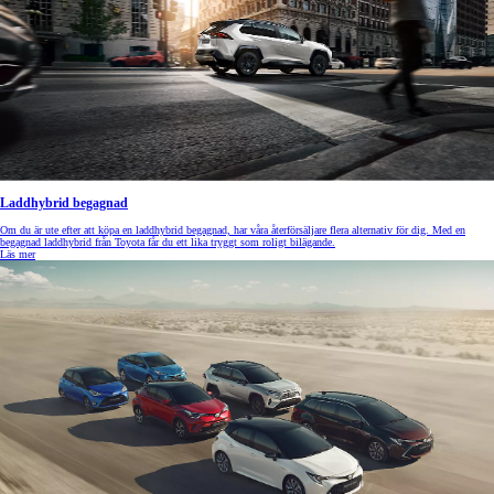
Laddhybrid begagnad
Om du är ute efter att köpa en laddhybrid begagnad, har våra återförsäljare flera alternativ för dig. Med en
begagnad laddhybrid från Toyota får du ett lika tryggt som roligt bilägande.
Läs mer