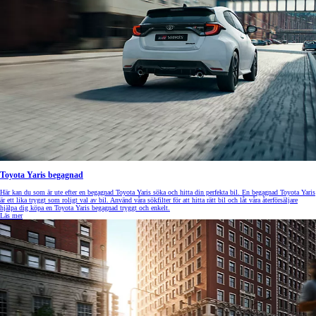
Toyota Yaris begagnad
Här kan du som är ute efter en begagnad Toyota Yaris söka och hitta din perfekta bil. En begagnad Toyota Yaris
är ett lika tryggt som roligt val av bil. Använd våra sökfilter för att hitta rätt bil och låt våra återförsäljare
hjälpa dig köpa en Toyota Yaris begagnad tryggt och enkelt.
Läs mer