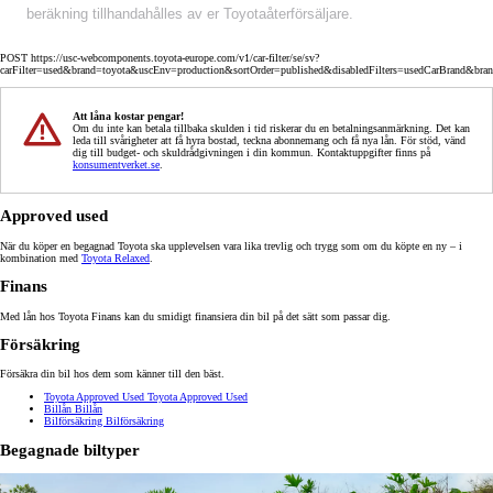
beräkning tillhandahålles av er Toyotaåterförsäljare.
POST https://usc-webcomponents.toyota-europe.com/v1/car-filter/se/sv?
carFilter=used&brand=toyota&uscEnv=production&sortOrder=published&disabledFilters=usedCarBrand&bra
Att låna kostar pengar!
Om du inte kan betala tillbaka skulden i tid riskerar du en betalningsanmärkning. Det kan
leda till svårigheter att få hyra bostad, teckna abonnemang och få nya lån. För stöd, vänd
dig till budget- och skuldrådgivningen i din kommun. Kontaktuppgifter finns på
konsumentverket.se
.
Approved used
När du köper en begagnad Toyota ska upplevelsen vara lika trevlig och trygg som om du köpte en ny – i
kombination med
Toyota Relaxed
.
Finans
Med lån hos Toyota Finans kan du smidigt finansiera din bil på det sätt som passar dig.
Försäkring
Försäkra din bil hos dem som känner till den bäst.
Toyota Approved Used
Toyota Approved Used
Billån
Billån
Bilförsäkring
Bilförsäkring
Begagnade biltyper