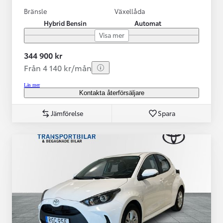
Bränsle
Växellåda
Hybrid Bensin
Automat
Visa mer
344 900 kr
Från 4 140 kr/mån
Läs mer
Kontakta återförsäljare
Jämförelse
Spara