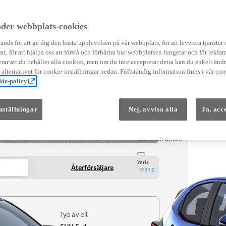
Instruktionsfilmer
Toyota C-HR Instruktionsfilmer
Yaris Instruktionsfilmer
der webbplats-cookies
Yaris Cross Instruktionsfilmer
Digital Smart Nyckel Instruktionsfi
nds för att ge dig den bästa upplevelsen på vår webbplats, för att leverera tjänster
art, för att hjälpa oss att förstå och förbättra hur webbplatsen fungerar och för reklam
ar att du behåller alla cookies, men om du inte accepterar detta kan du enkelt än
å alternativet för cookie-inställningar nedan. Fullständig information finns i vår coo
ie-policy
nställningar
Nej, avvisa alla
Ja, acc
Från 569 900 kr
Från 3 958 kr/mån
Yaris
Återförsäljare
HYBRID
Typ av bil