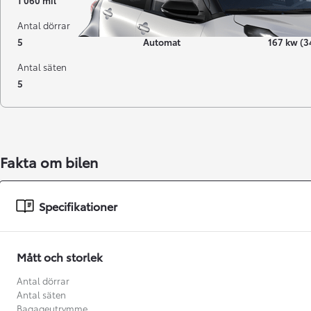
1 060 mil
12-2025
Elbil
Antal dörrar
Växellåda
Effekt
5
Automat
167 kw (3
Antal säten
5
Fakta om bilen
Från 238 900 kr
Specifikationer
Från 2 349 kr/mån
Easy Billån
Mått och storlek
GR Yaris
BENSIN
Antal dörrar
Antal säten
Bagageutrymme