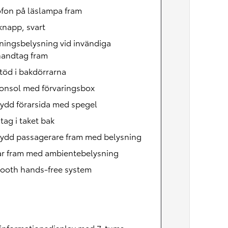
ofon på läslampa fram
knapp, svart
ningsbelysning vid invändiga
handtag fram
töd i bakdörrarna
konsol med förvaringsbox
ydd förarsida med spegel
ag i taket bak
kydd passagerare fram med belysning
ar fram med ambientebelysning
tooth hands-free system
iinformationsdisplay med 7-tums