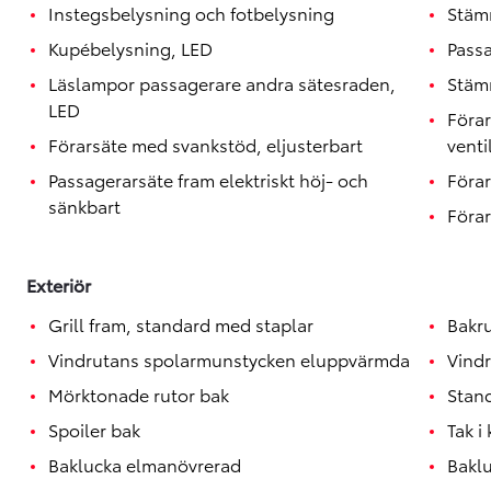
Toyota GR Supra
Instegsbelysning och fotbelysning
Stäm
BENSIN
Kupébelysning, LED
Passa
Läslampor passagerare andra sätesraden,
Stämn
LED
Förar
Förarsäte med svankstöd, eljusterbart
venti
Passagerarsäte fram elektriskt höj- och
Förar
sänkbart
Förar
Exteriör
Grill fram, standard med staplar
Bakr
Vindrutans spolarmunstycken eluppvärmda
Vind
Mörktonade rutor bak
Stan
Spoiler bak
Tak i
Baklucka elmanövrerad
Bakl