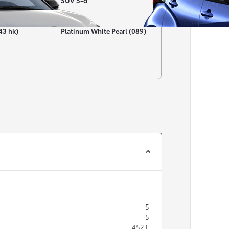
SUV 5-d
Färg
43 hk)
Platinum White Pearl (089)
Från 257 900 kr
Från 2 535 kr/mån
Easy Billån
Corolla
HYBRID
5
5
452
L