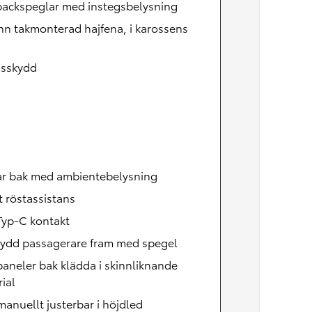
backspeglar med instegsbelysning
n takmonterad hajfena, i karossens
nsskydd
ar bak med ambientebelysning
 röstassistans
Typ-C kontakt
kydd passagerare fram med spegel
aneler bak klädda i skinnliknande
ial
manuellt justerbar i höjdled