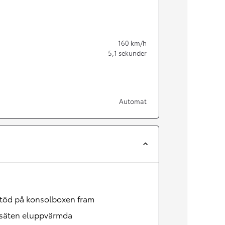
160
km/h
5,1
sekunder
Automat
Från 350 900 kr
töd på konsolboxen fram
Från 3 450 kr/mån
säten eluppvärmda
Easy Billån