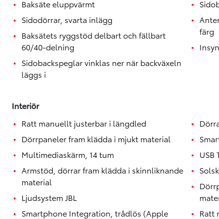
Baksäte eluppvärmt
Sido
Sidodörrar, svarta inlägg
Anten
färg
Baksätets ryggstöd delbart och fällbart
60/40-delning
Insy
Sidobackspeglar vinklas ner när backväxeln
läggs i
Interiör
Ratt manuellt justerbar i längdled
Dörr
Dörrpaneler fram klädda i mjukt material
Smart
Multimediaskärm, 14 tum
USB 
Armstöd, dörrar fram klädda i skinnliknande
Sols
material
Dörrp
Ljudsystem JBL
mater
Smartphone Integration, trådlös (Apple
Ratt 