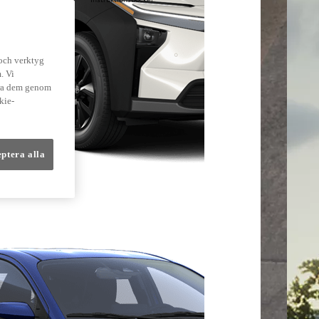
lmer
 och verktyg
. Vi
dra dem genom
kie-
eptera alla