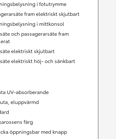
Nya GR GT
ningsbelysning i fotutrymme
The soul lives on
gerarsäte fram elektriskt skjutbart
ingsbelysning i mittkonsol
säte och passagerarsäte fram
lerat
säte elektriskt skjutbart
säte elektriskt höj- och sänkbart
uta UV-absorberande
ruta, eluppvärmd
dard
 karossens färg
ucka öppningsbar med knapp