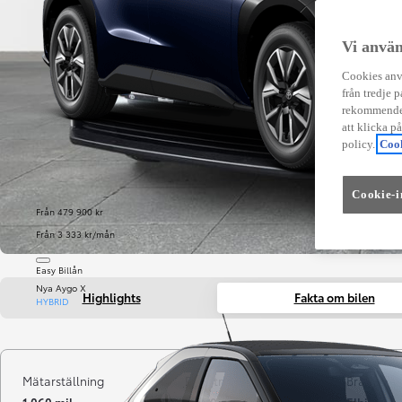
Vi använ
Cookies anvä
från tredje p
rekommender
att klicka p
policy.
Cook
Cookie-i
Från 479 900 kr
Från 3 333 kr/mån
Easy Billån
Nya Aygo X
Highlights
Fakta om bilen
HYBRID
Mätarställning
Registrerad
Bränsle