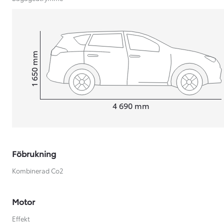
mm
1 650
Height
Length
4 690
mm
Föbrukning
Kombinerad Co2
Från 599 900 kr
Motor
Nya Corolla Cross
HYBRID
Effekt