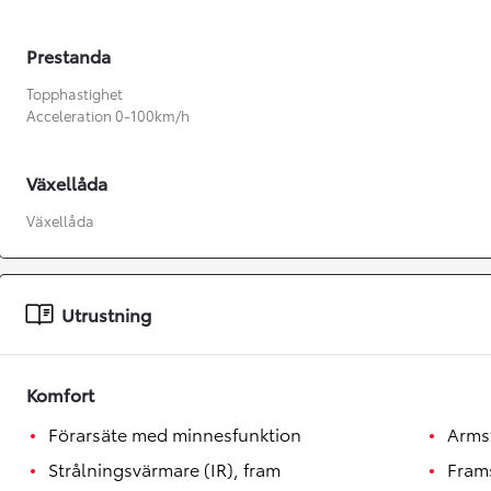
Prestanda
Topphastighet
Acceleration 0-100km/h
Växellåda
Växellåda
Utrustning
Komfort
Från 360 900 kr
Förarsäte med minnesfunktion
Arms
Från 3 548 kr/mån
Strålningsvärmare (IR), fram
Fram
Easy Billån