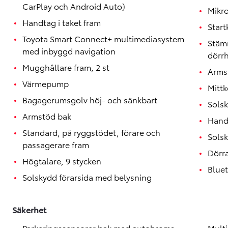
CarPlay och Android Auto)
Mikr
Handtag i taket fram
Start
Toyota Smart Connect+ multimediasystem
Stäm
med inbyggd navigation
dörr
Mugghållare fram, 2 st
Arms
Värmepump
Mitt
Bagagerumsgolv höj- och sänkbart
Solsk
Armstöd bak
Handt
Standard, på ryggstödet, förare och
Sols
passagerare fram
Dörr
Högtalare, 9 stycken
Blue
Solskydd förarsida med belysning
Säkerhet
Parkeringssensorer bak med autobroms
Mult