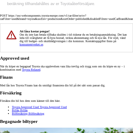
beräkning tillhandahålles av er Toyotaåterförsäljare.
POST https://usc-webcomponents.toyota-europe.com/v1/car-filter/se/sv?
carFilter=used&brand=toyota&uscEnv=production&sortOrder=published&disabledFilters=usedCarBrand&bra
Att låna kostar pengar!
Om du inte kan betala tillbaka skulden i tid riskerar du en betalningsanmärkning. Det kan
leda till svårigheter att få hyra bostad, teckna abonnemang och få nya lån. För stöd, vänd
dig till budget- och skuldrådgivningen i din kommun. Kontaktuppgifter finns på
konsumentverket.se
.
Approved used
När du köper en begagnad Toyota ska upplevelsen vara lika trevlig och trygg som om du köpte en ny – i
kombination med
Toyota Relaxed
.
Finans
Med lån hos Toyota Finans kan du smidigt finansiera din bil på det sätt som passar dig.
Försäkring
Försäkra din bil hos dem som känner till den bäst.
Toyota Approved Used
Toyota Approved Used
Billån
Billån
Bilförsäkring
Bilförsäkring
Begagnade biltyper