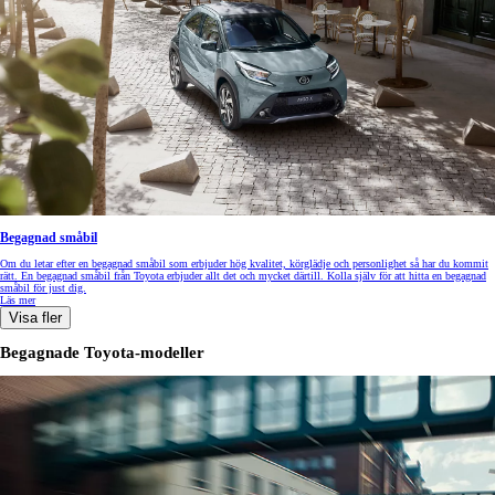
Begagnad småbil
Om du letar efter en begagnad småbil som erbjuder hög kvalitet, körglädje och personlighet så har du kommit
rätt. En begagnad småbil från Toyota erbjuder allt det och mycket därtill. Kolla själv för att hitta en begagnad
småbil för just dig.
Läs mer
Visa fler
Begagnade Toyota-modeller