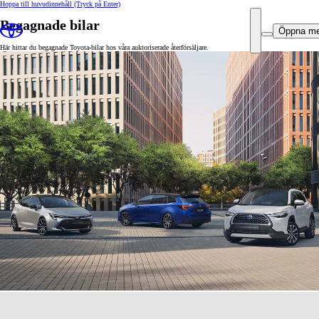
Hoppa till huvudinnehåll
(Tryck på Enter)
Begagnade bilar
Öppna m
Här hittar du begagnade Toyota-bilar hos våra auktoriserade återförsäljare.