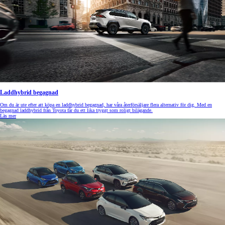
Laddhybrid begagnad
Om du är ute efter att köpa en laddhybrid begagnad, har våra återförsäljare flera alternativ för dig. Med en
begagnad laddhybrid från Toyota får du ett lika tryggt som roligt bilägande.
Läs mer