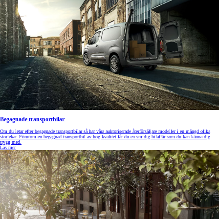
Begagnade transportbilar
Om du letar efter begagnade transportbilar så har våra auktoriserade återförsäljare modeller i en mängd olika
storlekar. Förutom en begagnad transportbil av hög kvalitet får du en smidig bilaffär som du kan känna dig
trygg med.
Läs mer