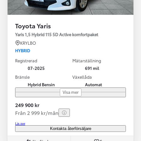
Toyota Yaris
Yaris 1,5 Hybrid 115 5D Active komfortpaket
KRYLBO
HYBRID
Registrerad
Mätarställning
07-2025
691 mil
Bränsle
Växellåda
Hybrid Bensin
Automat
Visa mer
249 900 kr
Från 2 999 kr/mån
Läs mer
Kontakta återförsäljare