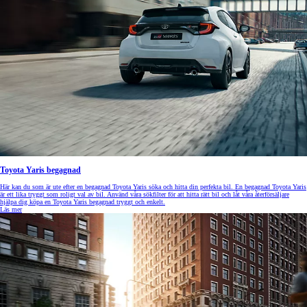
Toyota Yaris begagnad
Här kan du som är ute efter en begagnad Toyota Yaris söka och hitta din perfekta bil. En begagnad Toyota Yaris
är ett lika tryggt som roligt val av bil. Använd våra sökfilter för att hitta rätt bil och låt våra återförsäljare
hjälpa dig köpa en Toyota Yaris begagnad tryggt och enkelt.
Läs mer