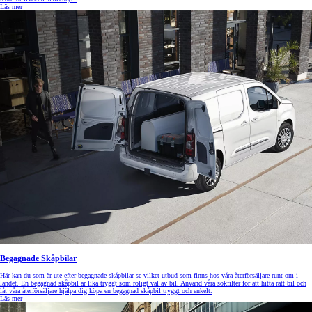
Läs mer
Begagnade Skåpbilar
Här kan du som är ute efter begagnade skåpbilar se vilket utbud som finns hos våra återförsäljare runt om i
landet. En begagnad skåpbil är lika tryggt som roligt val av bil. Använd våra sökfilter för att hitta rätt bil och
låt våra återförsäljare hjälpa dig köpa en begagnad skåpbil tryggt och enkelt.
Läs mer