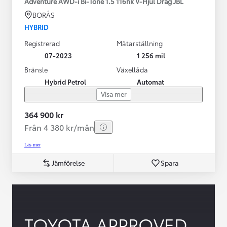
Adventure AWD-i Bi-Tone 1.5 116hk V-Hjul Drag JBL
BORÅS
HYBRID
Registrerad
Mätarställning
07-2023
1 256 mil
Bränsle
Växellåda
Hybrid Petrol
Automat
Visa mer
364 900 kr
Från 4 380 kr/mån
Läs mer
Jämförelse
Spara
TOYOTA APPROVED