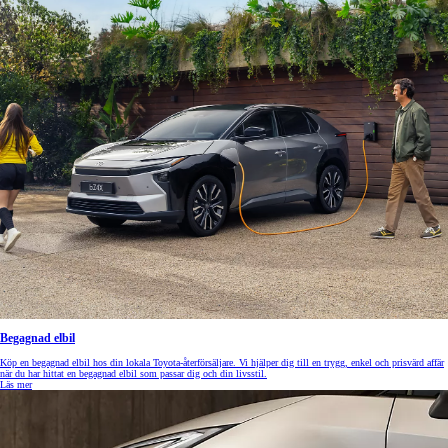
Begagnad elbil
Köp en begagnad elbil hos din lokala Toyota-återförsäljare. Vi hjälper dig till en trygg, enkel och prisvärd affär
när du har hittat en begagnad elbil som passar dig och din livsstil.
Läs mer