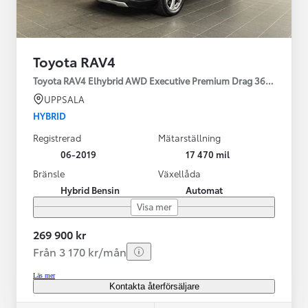
Toyota RAV4
Toyota RAV4 Elhybrid AWD Executive Premium Drag 360-kamera 
UPPSALA
HYBRID
Registrerad
Mätarställning
06-2019
17 470 mil
Bränsle
Växellåda
Hybrid Bensin
Automat
Visa mer
269 900 kr
Från 3 170 kr/mån
Läs mer
Kontakta återförsäljare