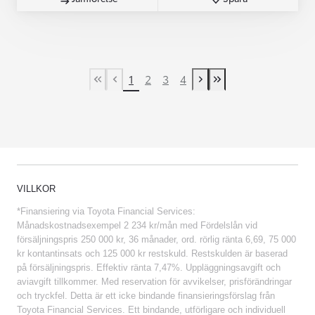
1
2
3
4
First Page
Previous page
Next page
Last Page
VILLKOR
*Finansiering via Toyota Financial Services:
Månadskostnadsexempel 2 234 kr/mån med Fördelslån vid
försäljningspris 250 000 kr, 36 månader, ord. rörlig ränta 6,69, 75 000
kr kontantinsats och 125 000 kr restskuld. Restskulden är baserad
på försäljningspris. Effektiv ränta 7,47%. Uppläggningsavgift och
aviavgift tillkommer. Med reservation för avvikelser, prisförändringar
och tryckfel. Detta är ett icke bindande finansieringsförslag från
Toyota Financial Services. Ett bindande, utförligare och individuell