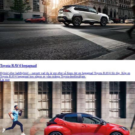
Toyota RAV4 begagnad
Hybrid eller laddhybrid – oavsett vad du är ute efter så finns det en begagnad Toyota RAV4 för dig. Köp en
Toyota RAV4 begagnad hos någon av våra många Toyota-återförsäljare.
Läs mer