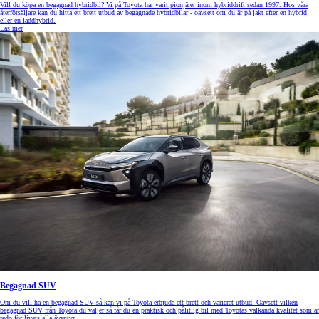
Vill du köpa en begagnad hybridbil? Vi på Toyota har varit pionjärer inom hybriddrift sedan 1997. Hos våra
återförsäljare kan du hitta ett brett utbud av begagnade hybridbilar - oavsett om du är på jakt efter en hybrid
eller en laddhybrid.
Läs mer
Begagnad SUV
Om du vill ha en begagnad SUV så kan vi på Toyota erbjuda ett brett och varierat utbud. Oavsett vilken
begagnad SUV från Toyota du väljer så får du en praktisk och pålitlig bil med Toyotas välkända kvalitet som är
redo för livets alla äventyr.