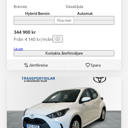
Bränsle
Växellåda
Hybrid Bensin
Automat
Visa mer
344 900 kr
Från 4 140 kr/mån
Läs mer
Kontakta återförsäljare
Jämförelse
Spara