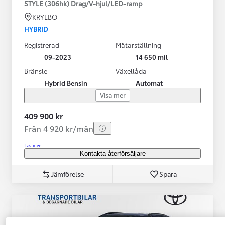
STYLE (306hk) Drag/V-hjul/LED-ramp
KRYLBO
HYBRID
Registrerad
Mätarställning
09-2023
14 650 mil
Bränsle
Växellåda
Hybrid Bensin
Automat
Visa mer
409 900 kr
Från 4 920 kr/mån
Läs mer
Kontakta återförsäljare
Jämförelse
Spara