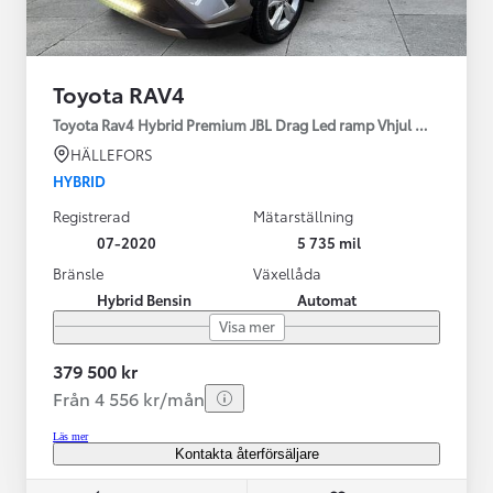
Toyota RAV4
Toyota Rav4 Hybrid Premium JBL Drag Led ramp Vhjul motorv
HÄLLEFORS
HYBRID
Registrerad
Mätarställning
07-2020
5 735 mil
Bränsle
Växellåda
Hybrid Bensin
Automat
Visa mer
379 500 kr
Från 4 556 kr/mån
Läs mer
Kontakta återförsäljare