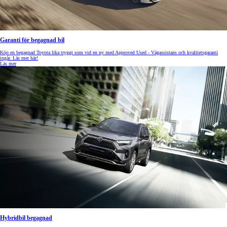
Garanti för begagnad bil
Köp en begagnad Toyota lika tryggt som vid en ny med Approved Used - Vägassistans och kvalitetsgaranti
ingår. Läs mer här!
Läs mer
Hybridbil begagnad