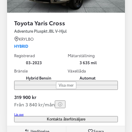
Toyota Yaris Cross
Adventure Pluspkt JBL V-Hjul
KRYLBO
HYBRID
Registrerad
Mätarställning
03-2023
3 635 mil
Bränsle
Växellåda
Hybrid Bensin
Automat
Visa mer
319 900 kr
Från 3 840 kr/mån
Läs mer
Kontakta återförsäljare
Jämförelse
Spara