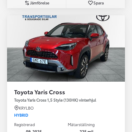
Jämförelse
Spara
Toyota Yaris Cross
Toyota Yaris Cross 1,5 Style (130HK) vinterhjul
KRYLBO
HYBRID
Registrerad
Mätarställning
09-2025
225 mil