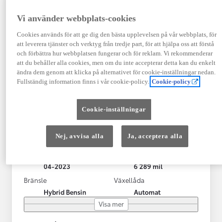
Vi använder webbplats-cookies
Cookies används för att ge dig den bästa upplevelsen på vår webbplats, för
att leverera tjänster och verktyg från tredje part, för att hjälpa oss att förstå
och förbättra hur webbplatsen fungerar och för reklam. Vi rekommenderar
att du behåller alla cookies, men om du inte accepterar detta kan du enkelt
ändra dem genom att klicka på alternativet för cookie-inställningar nedan.
Fullständig information finns i vår cookie-policy.
Cookie-policy
Toyota Yaris Cross
Cookie-inställningar
Toyota Yaris Cross 1,5 Hybrid Adventure Drag V-Hjul
KRYLBO
Nej, avvisa alla
Ja, acceptera alla
HYBRID
Registrerad
Mätarställning
04-2023
6 289 mil
Bränsle
Växellåda
Hybrid Bensin
Automat
Visa mer