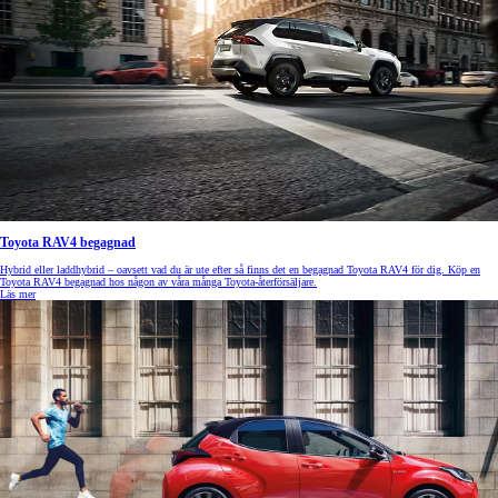
Toyota RAV4 begagnad
Hybrid eller laddhybrid – oavsett vad du är ute efter så finns det en begagnad Toyota RAV4 för dig. Köp en
Toyota RAV4 begagnad hos någon av våra många Toyota-återförsäljare.
Läs mer