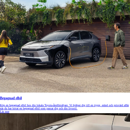
Begagnad elbil
Köp en begagnad elbil hos din lokala Toyota-återförsäljare. Vi hjälper dig till en trygg, enkel och prisvärd affär
när du har hittat en begagnad elbil som passar dig och din livsstil.
Läs mer