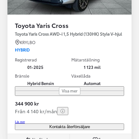
Toyota Yaris Cross
Toyota Yaris Cross AWD-i 1,5 Hybrid (130HK) Style V-hjul
KRYLBO
HYBRID
Registrerad
Mätarställning
01-2025
1 123 mil
Bränsle
Växellåda
Hybrid Bensin
Automat
Visa mer
344 900 kr
Från 4 140 kr/mån
Läs mer
Kontakta återförsäljare