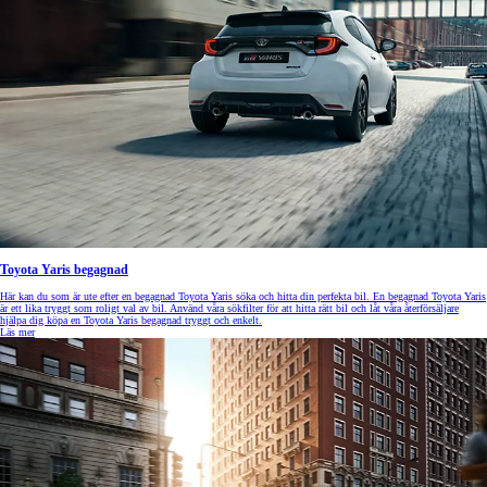
Toyota Yaris begagnad
Här kan du som är ute efter en begagnad Toyota Yaris söka och hitta din perfekta bil. En begagnad Toyota Yaris
är ett lika tryggt som roligt val av bil. Använd våra sökfilter för att hitta rätt bil och låt våra återförsäljare
hjälpa dig köpa en Toyota Yaris begagnad tryggt och enkelt.
Läs mer