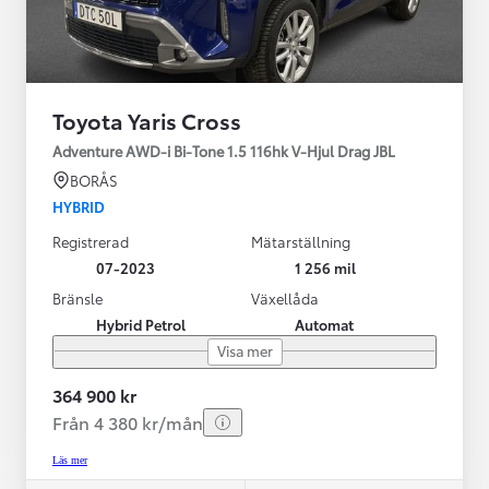
Toyota Yaris Cross
Adventure AWD-i Bi-Tone 1.5 116hk V-Hjul Drag JBL
BORÅS
HYBRID
Registrerad
Mätarställning
07-2023
1 256 mil
Bränsle
Växellåda
Hybrid Petrol
Automat
Visa mer
364 900 kr
Från 4 380 kr/mån
Läs mer