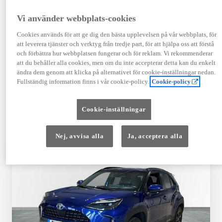
TOYOTA APPROVED
Vi använder webbplats-cookies
USED
Cookies används för att ge dig den bästa upplevelsen på vår webbplats, för
att leverera tjänster och verktyg från tredje part, för att hjälpa oss att förstå
och förbättra hur webbplatsen fungerar och för reklam. Vi rekommenderar
Garanti upp till 10 år eller 20 000 mil – i
att du behåller alla cookies, men om du inte accepterar detta kan du enkelt
kombination med Toyota Relax
ändra dem genom att klicka på alternativet för cookie-inställningar nedan.
Fullständig information finns i vår cookie-policy.
Cookie-policy
Godkända enligt en 145-punkts checklista
Cookie-inställningar
12 månaders vägassistans
Nej, avvisa alla
Ja, acceptera alla