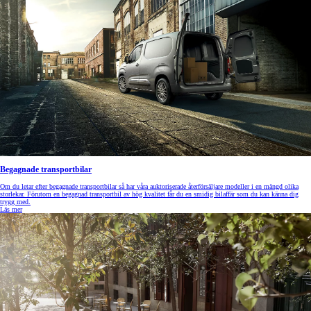
Begagnade transportbilar
Om du letar efter begagnade transportbilar så har våra auktoriserade återförsäljare modeller i en mängd olika
storlekar. Förutom en begagnad transportbil av hög kvalitet får du en smidig bilaffär som du kan känna dig
trygg med.
Läs mer