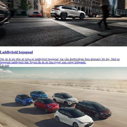
Laddhybrid begagnad
Om du är ute efter att köpa en laddhybrid begagnad, har våra återförsäljare flera alternativ för dig. Med en
begagnad laddhybrid från Toyota får du ett lika tryggt som roligt bilägande.
Läs mer