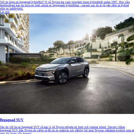
Vill du köpa en begagnad hybridbil? Vi på Toyota har varit pionjärer inom hybriddrift sedan 1997. Hos våra
återförsäljare kan du hitta ett brett utbud av begagnade hybridbilar - oavsett om du är på jakt efter en hybrid
eller en laddhybrid.
Läs mer
Begagnad SUV
Om du vill ha en begagnad SUV så kan vi på Toyota erbjuda ett brett och varierat utbud. Oavsett vilken
begagnad SUV från Toyota du väljer så får du en praktisk och pålitlig bil med Toyotas välkända kvalitet som är
redo för livets alla äventyr.