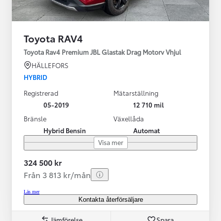
Toyota RAV4
Toyota Rav4 Premium JBL Glastak Drag Motorv Vhjul
HÄLLEFORS
HYBRID
Registrerad
Mätarställning
05-2019
12 710 mil
Bränsle
Växellåda
Hybrid Bensin
Automat
Visa mer
324 500 kr
Från 3 813 kr/mån
Läs mer
Kontakta återförsäljare
Jämförelse
Spara