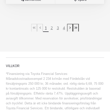
1
2
3
4
First Page
Previous page
Next page
Last Page
VILLKOR
*Finansiering via Toyota Financial Services:
Månadskostnadsexempel 2 234 kr/mån med Fördelslån vid
försäljningspris 250 000 kr, 36 månader, ord. rörlig ränta 6,69, 75 000
kr kontantinsats och 125 000 kr restskuld. Restskulden är baserad
på försäljningspris. Effektiv ränta 7,47%. Uppläggningsavgift och
aviavgift tillkommer. Med reservation för avvikelser, prisförändringar
och tryckfel. Detta är ett icke bindande finansieringsförslag från
Toyota Financial Services. Ett bindande, utförligare och individuell