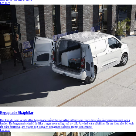
Läs mer
Begagnade Skåpbilar
Här kan du som är ute efter begagnade skåpbilar se vilket utbud som finns hos våra återförsäljare runt om i
landet. En begagnad skåpbil är lika tryggt som roligt val av bil. Använd våra sökfilter för att hitta rätt bil och
låt våra återförsäljare hjälpa dig köpa en begagnad skåpbil tryggt och enkelt.
Läs mer