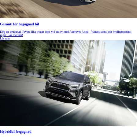
Garanti för begagnad bil
Köp en begagnad Toyota lika tryggt som vid en ny med Approved Used - Vägassistans och kvalitetsgaranti
ingår. Läs mer här!
Läs mer
Hybridbil begagnad