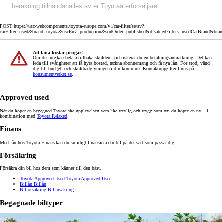
beräkning tillhandahålles av er Toyotaåterförsäljare.
POST https://usc-webcomponents.toyota-europe.com/v1/car-filter/se/sv?
carFilter=used&brand=toyota&uscEnv=production&sortOrder=published&disabledFilters=usedCarBrand&bra
Att låna kostar pengar!
Om du inte kan betala tillbaka skulden i tid riskerar du en betalningsanmärkning. Det kan
leda till svårigheter att få hyra bostad, teckna abonnemang och få nya lån. För stöd, vänd
dig till budget- och skuldrådgivningen i din kommun. Kontaktuppgifter finns på
konsumentverket.se
.
Approved used
När du köper en begagnad Toyota ska upplevelsen vara lika trevlig och trygg som om du köpte en ny – i
kombination med
Toyota Relaxed
.
Finans
Med lån hos Toyota Finans kan du smidigt finansiera din bil på det sätt som passar dig.
Försäkring
Försäkra din bil hos dem som känner till den bäst.
Toyota Approved Used
Toyota Approved Used
Billån
Billån
Bilförsäkring
Bilförsäkring
Begagnade biltyper