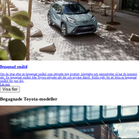
Begagnad småbil
Om du letar efter en begagnad småbil som erbjuder hög kvalitet, körglädje och personlighet så har du kommit
rätt. En begagnad småbil från Toyota erbjuder allt det och mycket därtill. Kolla själv för att hitta en begagnad
småbil för just dig.
Läs mer
Visa fler
Begagnade Toyota-modeller