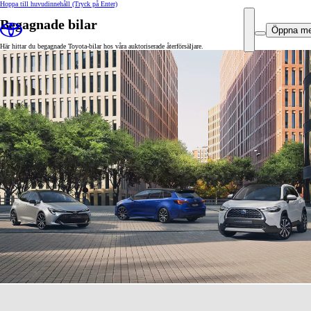
Hoppa till huvudinnehåll
(Tryck på Enter)
Begagnade bilar
Öppna m
Här hittar du begagnade Toyota-bilar hos våra auktoriserade återförsäljare.