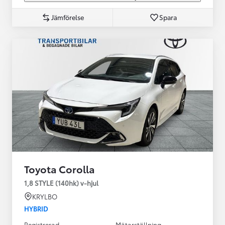
Jämförelse
Spara
Toyota Corolla
1,8 STYLE (140hk) v-hjul
KRYLBO
HYBRID
Registrerad
Mätarställning