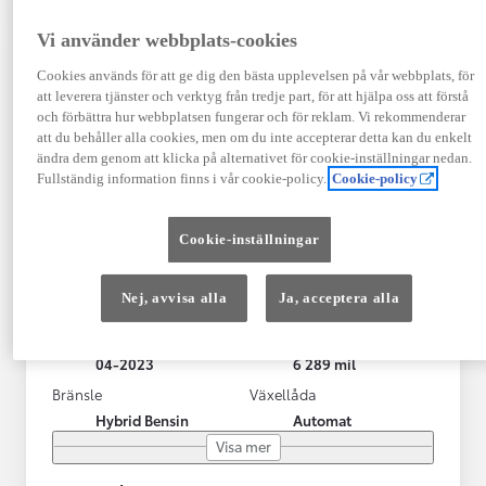
Vi använder webbplats-cookies
Cookies används för att ge dig den bästa upplevelsen på vår webbplats, för
att leverera tjänster och verktyg från tredje part, för att hjälpa oss att förstå
och förbättra hur webbplatsen fungerar och för reklam. Vi rekommenderar
att du behåller alla cookies, men om du inte accepterar detta kan du enkelt
ändra dem genom att klicka på alternativet för cookie-inställningar nedan.
Fullständig information finns i vår cookie-policy.
Cookie-policy
Toyota Yaris Cross
Cookie-inställningar
Toyota Yaris Cross 1,5 Hybrid Adventure Drag V-Hjul
KRYLBO
Nej, avvisa alla
Ja, acceptera alla
HYBRID
Registrerad
Mätarställning
04-2023
6 289 mil
Bränsle
Växellåda
Hybrid Bensin
Automat
Visa mer