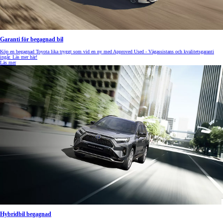
Garanti för begagnad bil
Köp en begagnad Toyota lika tryggt som vid en ny med Approved Used - Vägassistans och kvalitetsgaranti
ingår. Läs mer här!
Läs mer
Hybridbil begagnad