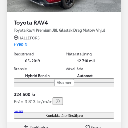
Toyota RAV4
Toyota Rav4 Premium JBL Glastak Drag Motorv Vhjul
HÄLLEFORS
HYBRID
Registrerad
Mätarställning
05-2019
12 710 mil
Bränsle
Växellåda
Hybrid Bensin
Automat
Visa mer
324 500 kr
Från 3 813 kr/mån
Läs mer
Kontakta återförsäljare
Jämförelse
Spara