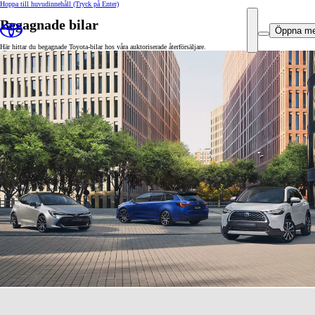
Hoppa till huvudinnehåll
(Tryck på Enter)
Begagnade bilar
Öppna m
Här hittar du begagnade Toyota-bilar hos våra auktoriserade återförsäljare.