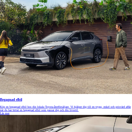
Begagnad elbil
Köp en begagnad elbil hos din lokala Toyota-återförsäljare. Vi hjälper dig till en trygg, enkel och prisvärd affär
när du har hittat en begagnad elbil som passar dig och din livsstil.
Läs mer