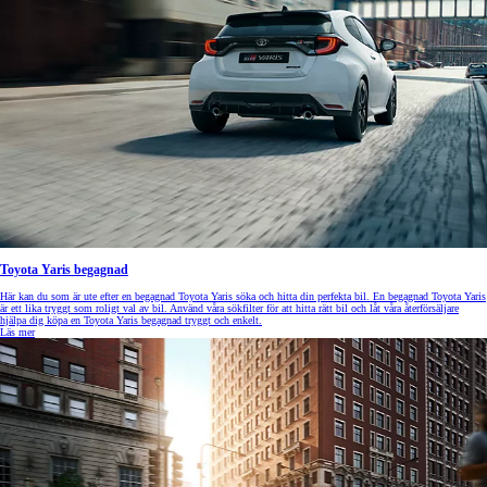
Toyota Yaris begagnad
Här kan du som är ute efter en begagnad Toyota Yaris söka och hitta din perfekta bil. En begagnad Toyota Yaris
är ett lika tryggt som roligt val av bil. Använd våra sökfilter för att hitta rätt bil och låt våra återförsäljare
hjälpa dig köpa en Toyota Yaris begagnad tryggt och enkelt.
Läs mer