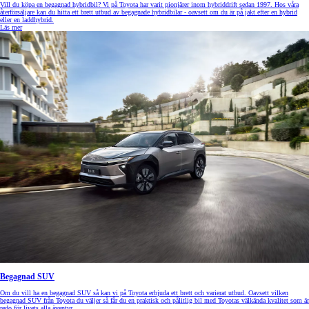
Vill du köpa en begagnad hybridbil? Vi på Toyota har varit pionjärer inom hybriddrift sedan 1997. Hos våra
återförsäljare kan du hitta ett brett utbud av begagnade hybridbilar - oavsett om du är på jakt efter en hybrid
eller en laddhybrid.
Läs mer
Begagnad SUV
Om du vill ha en begagnad SUV så kan vi på Toyota erbjuda ett brett och varierat utbud. Oavsett vilken
begagnad SUV från Toyota du väljer så får du en praktisk och pålitlig bil med Toyotas välkända kvalitet som är
redo för livets alla äventyr.