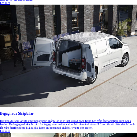
Läs mer
Begagnade Skåpbilar
Här kan du som är ute efter begagnade skåpbilar se vilket utbud som finns hos våra återförsäljare runt om i
landet. En begagnad skåpbil är lika tryggt som roligt val av bil. Använd våra sökfilter för att hitta rätt bil och
låt våra återförsäljare hjälpa dig köpa en begagnad skåpbil tryggt och enkelt.
Läs mer