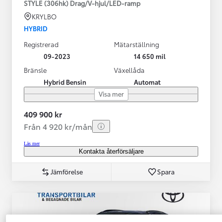
STYLE (306hk) Drag/V-hjul/LED-ramp
KRYLBO
HYBRID
Registrerad
Mätarställning
09-2023
14 650 mil
Bränsle
Växellåda
Hybrid Bensin
Automat
Visa mer
409 900 kr
Från 4 920 kr/mån
Läs mer
Kontakta återförsäljare
Jämförelse
Spara