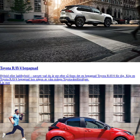
Toyota RAV4 begagnad
Hybrid eller laddhybrid – oavsett vad du är ute efter så finns det en begagnad Toyota RAV4 för dig. Köp en
Toyota RAV4 begagnad hos någon av våra många Toyota-återförsäljare.
Läs mer