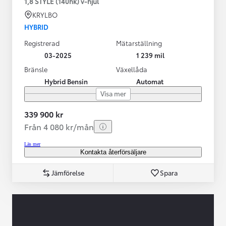
1,8 STYLE (140hk) v-hjul
KRYLBO
HYBRID
Registrerad
Mätarställning
03-2025
1 239 mil
Bränsle
Växellåda
Hybrid Bensin
Automat
Visa mer
339 900 kr
Från 4 080 kr/mån
Läs mer
Kontakta återförsäljare
Jämförelse
Spara