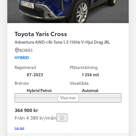
Toyota Yaris Cross
Adventure AWD-i Bi-Tone 1.5 116hk V-Hjul Drag JBL
BORÅS
HYBRID
Registrerad
Mätarställning
07-2023
1 256 mil
Bränsle
Växellåda
Hybrid Petrol
Automat
Visa mer
364 900 kr
Från 4 380 kr/mån
Läs mer