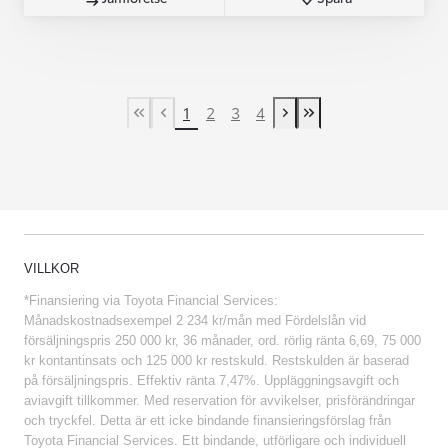
1
2
3
4
First Page
Previous page
Next page
Last Page
VILLKOR
*Finansiering via Toyota Financial Services:
Månadskostnadsexempel 2 234 kr/mån med Fördelslån vid
försäljningspris 250 000 kr, 36 månader, ord. rörlig ränta 6,69, 75 000
kr kontantinsats och 125 000 kr restskuld. Restskulden är baserad
på försäljningspris. Effektiv ränta 7,47%. Uppläggningsavgift och
aviavgift tillkommer. Med reservation för avvikelser, prisförändringar
och tryckfel. Detta är ett icke bindande finansieringsförslag från
Toyota Financial Services. Ett bindande, utförligare och individuell