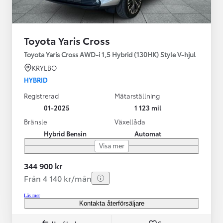
Toyota Yaris Cross
Toyota Yaris Cross AWD-i 1,5 Hybrid (130HK) Style V-hjul
KRYLBO
HYBRID
Registrerad
Mätarställning
01-2025
1 123 mil
Bränsle
Växellåda
Hybrid Bensin
Automat
Visa mer
344 900 kr
Från 4 140 kr/mån
Läs mer
Kontakta återförsäljare