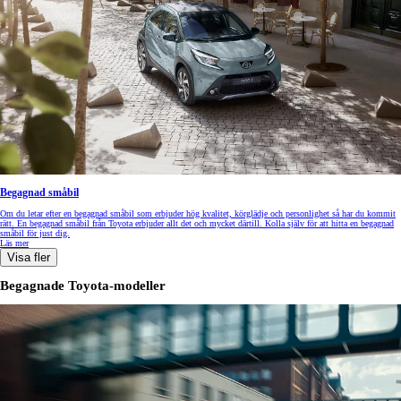
Begagnad småbil
Om du letar efter en begagnad småbil som erbjuder hög kvalitet, körglädje och personlighet så har du kommit
rätt. En begagnad småbil från Toyota erbjuder allt det och mycket därtill. Kolla själv för att hitta en begagnad
småbil för just dig.
Läs mer
Visa fler
Begagnade Toyota-modeller