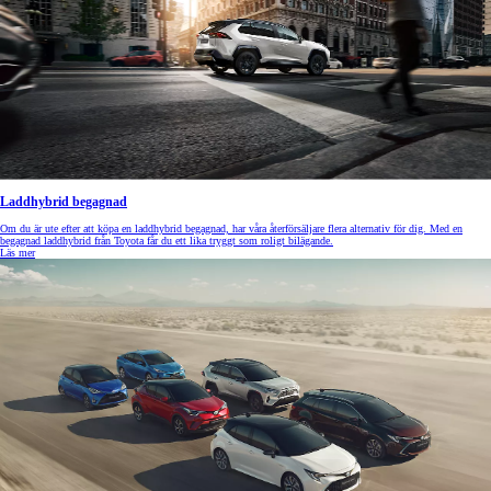
Laddhybrid begagnad
Om du är ute efter att köpa en laddhybrid begagnad, har våra återförsäljare flera alternativ för dig. Med en
begagnad laddhybrid från Toyota får du ett lika tryggt som roligt bilägande.
Läs mer