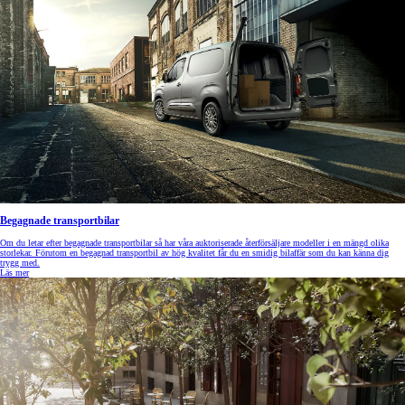
Begagnade transportbilar
Om du letar efter begagnade transportbilar så har våra auktoriserade återförsäljare modeller i en mängd olika
storlekar. Förutom en begagnad transportbil av hög kvalitet får du en smidig bilaffär som du kan känna dig
trygg med.
Läs mer