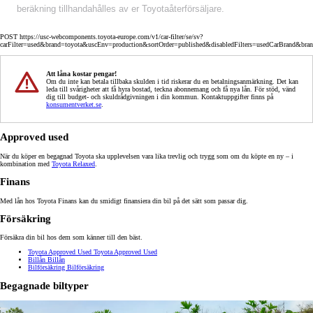
beräkning tillhandahålles av er Toyotaåterförsäljare.
POST https://usc-webcomponents.toyota-europe.com/v1/car-filter/se/sv?
carFilter=used&brand=toyota&uscEnv=production&sortOrder=published&disabledFilters=usedCarBrand&bra
Att låna kostar pengar!
Om du inte kan betala tillbaka skulden i tid riskerar du en betalningsanmärkning. Det kan
leda till svårigheter att få hyra bostad, teckna abonnemang och få nya lån. För stöd, vänd
dig till budget- och skuldrådgivningen i din kommun. Kontaktuppgifter finns på
konsumentverket.se
.
Approved used
När du köper en begagnad Toyota ska upplevelsen vara lika trevlig och trygg som om du köpte en ny – i
kombination med
Toyota Relaxed
.
Finans
Med lån hos Toyota Finans kan du smidigt finansiera din bil på det sätt som passar dig.
Försäkring
Försäkra din bil hos dem som känner till den bäst.
Toyota Approved Used
Toyota Approved Used
Billån
Billån
Bilförsäkring
Bilförsäkring
Begagnade biltyper