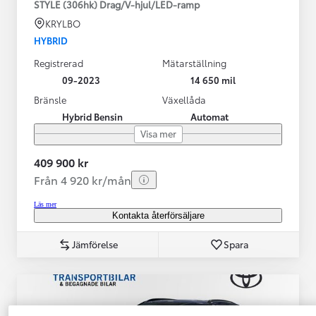
STYLE (306hk) Drag/V-hjul/LED-ramp
KRYLBO
HYBRID
Registrerad
Mätarställning
09-2023
14 650 mil
Bränsle
Växellåda
Hybrid Bensin
Automat
Visa mer
409 900 kr
Från 4 920 kr/mån
Läs mer
Kontakta återförsäljare
Jämförelse
Spara