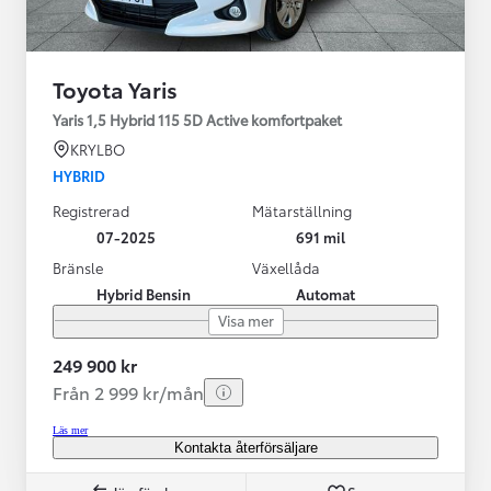
Toyota Yaris
Yaris 1,5 Hybrid 115 5D Active komfortpaket
KRYLBO
HYBRID
Registrerad
Mätarställning
07-2025
691 mil
Bränsle
Växellåda
Hybrid Bensin
Automat
Visa mer
249 900 kr
Från 2 999 kr/mån
Läs mer
Kontakta återförsäljare