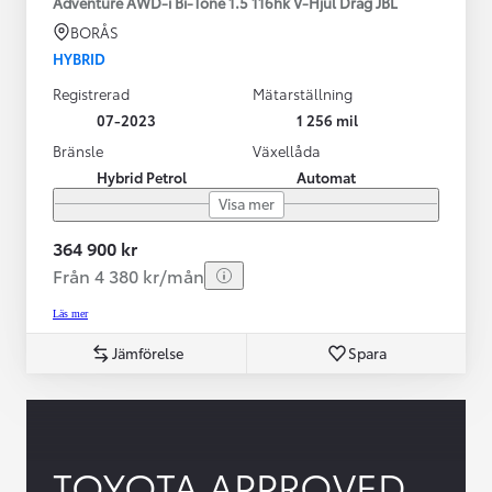
Adventure AWD-i Bi-Tone 1.5 116hk V-Hjul Drag JBL
BORÅS
HYBRID
Registrerad
Mätarställning
07-2023
1 256 mil
Bränsle
Växellåda
Hybrid Petrol
Automat
Visa mer
364 900 kr
Från 4 380 kr/mån
Läs mer
Jämförelse
Spara
TOYOTA APPROVED