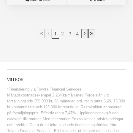
1
2
3
4
First Page
Previous page
Next page
Last Page
VILLKOR
*Finansiering via Toyota Financial Services:
Månadskostnadsexempel 2 234 kr/mån med Fördelslån vid
försäljningspris 250 000 kr, 36 månader, ord. rörlig ränta 6,69, 75 000
kr kontantinsats och 125 000 kr restskuld. Restskulden är baserad
på försäljningspris. Effektiv ränta 7,47%. Uppläggningsavgift och
aviavgift tillkommer. Med reservation för avvikelser, prisförändringar
och tryckfel. Detta är ett icke bindande finansieringsförslag från
Toyota Financial Services. Ett bindande, utförligare och individuell