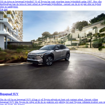
Vill du köpa en begagnad hybridbil? Vi på Toyota har varit pionjärer inom hybriddrift sedan 1997. Hos våra
återförsäljare kan du hitta ett brett utbud av begagnade hybridbilar - oavsett om du är på jakt efter en hybrid
eller en laddhybrid.
Läs mer
Begagnad SUV
Om du vill ha en begagnad SUV så kan vi på Toyota erbjuda ett brett och varierat utbud. Oavsett vilken
begagnad SUV från Toyota du väljer så får du en praktisk och pålitlig bil med Toyotas välkända kvalitet som är
redo för livets alla äventyr.