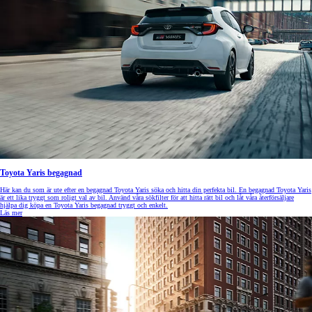
Toyota Yaris begagnad
Här kan du som är ute efter en begagnad Toyota Yaris söka och hitta din perfekta bil. En begagnad Toyota Yaris
är ett lika tryggt som roligt val av bil. Använd våra sökfilter för att hitta rätt bil och låt våra återförsäljare
hjälpa dig köpa en Toyota Yaris begagnad tryggt och enkelt.
Läs mer