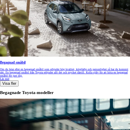
Begagnad småbil
Om du letar efter en begagnad småbil som erbjuder hög kvalitet, körglädje och personlighet så har du kommit
rätt. En begagnad småbil från Toyota erbjuder allt det och mycket därtill. Kolla själv för att hitta en begagnad
småbil för just dig.
Läs mer
Visa fler
Begagnade Toyota-modeller