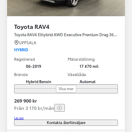
Toyota RAV4
Toyota RAV4 Elhybrid AWD Executive Premium Drag 360-kamera 
UPPSALA
HYBRID
Registrerad
Mätarställning
06-2019
17 470 mil
Bränsle
Växellåda
Hybrid Bensin
Automat
Visa mer
269 900 kr
Från 3 170 kr/mån
Läs mer
Kontakta återförsäljare