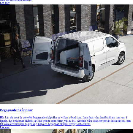
Läs mer
Begagnade Skåpbilar
Här kan du som är ute efter begagnade skåpbilar se vilket utbud som finns hos våra återförsäljare runt om i
landet. En begagnad skåpbil är lika tryggt som roligt val av bil. Använd våra sökfilter för att hitta rätt bil och
låt våra återförsäljare hjälpa dig köpa en begagnad skåpbil tryggt och enkelt.
Läs mer