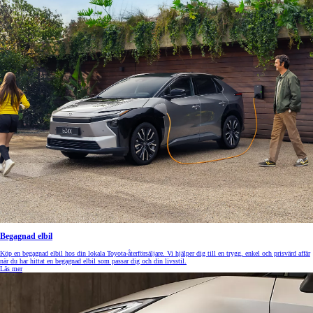
Begagnad elbil
Köp en begagnad elbil hos din lokala Toyota-återförsäljare. Vi hjälper dig till en trygg, enkel och prisvärd affär
när du har hittat en begagnad elbil som passar dig och din livsstil.
Läs mer