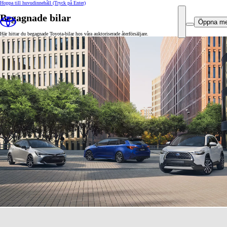
Hoppa till huvudinnehåll
(Tryck på Enter)
Begagnade bilar
Öppna m
Här hittar du begagnade Toyota-bilar hos våra auktoriserade återförsäljare.