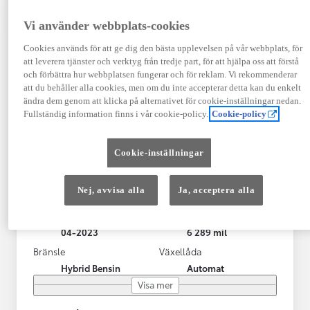
Vi använder webbplats-cookies
Cookies används för att ge dig den bästa upplevelsen på vår webbplats, för
att leverera tjänster och verktyg från tredje part, för att hjälpa oss att förstå
och förbättra hur webbplatsen fungerar och för reklam. Vi rekommenderar
att du behåller alla cookies, men om du inte accepterar detta kan du enkelt
ändra dem genom att klicka på alternativet för cookie-inställningar nedan.
Fullständig information finns i vår cookie-policy.
Cookie-policy
Toyota Yaris Cross
Cookie-inställningar
Toyota Yaris Cross 1,5 Hybrid Adventure Drag V-Hjul
KRYLBO
Nej, avvisa alla
Ja, acceptera alla
HYBRID
Registrerad
Mätarställning
04-2023
6 289 mil
Bränsle
Växellåda
Hybrid Bensin
Automat
Visa mer