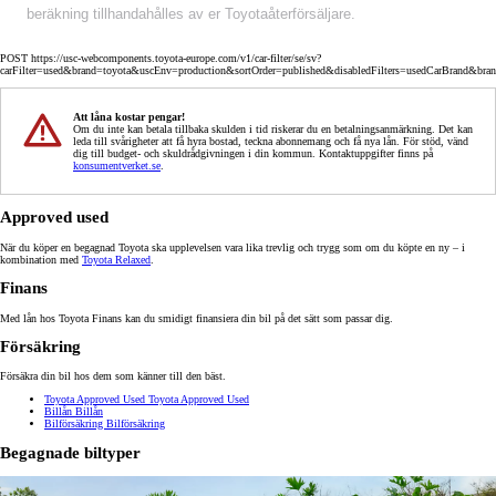
beräkning tillhandahålles av er Toyotaåterförsäljare.
POST https://usc-webcomponents.toyota-europe.com/v1/car-filter/se/sv?
carFilter=used&brand=toyota&uscEnv=production&sortOrder=published&disabledFilters=usedCarBrand&bra
Att låna kostar pengar!
Om du inte kan betala tillbaka skulden i tid riskerar du en betalningsanmärkning. Det kan
leda till svårigheter att få hyra bostad, teckna abonnemang och få nya lån. För stöd, vänd
dig till budget- och skuldrådgivningen i din kommun. Kontaktuppgifter finns på
konsumentverket.se
.
Approved used
När du köper en begagnad Toyota ska upplevelsen vara lika trevlig och trygg som om du köpte en ny – i
kombination med
Toyota Relaxed
.
Finans
Med lån hos Toyota Finans kan du smidigt finansiera din bil på det sätt som passar dig.
Försäkring
Försäkra din bil hos dem som känner till den bäst.
Toyota Approved Used
Toyota Approved Used
Billån
Billån
Bilförsäkring
Bilförsäkring
Begagnade biltyper