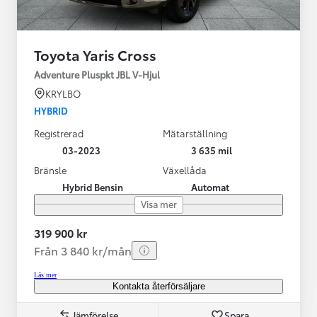
Toyota Yaris Cross
Adventure Pluspkt JBL V-Hjul
KRYLBO
HYBRID
Registrerad
Mätarställning
03-2023
3 635 mil
Bränsle
Växellåda
Hybrid Bensin
Automat
Visa mer
319 900 kr
Från 3 840 kr/mån
Läs mer
Kontakta återförsäljare
Jämförelse
Spara