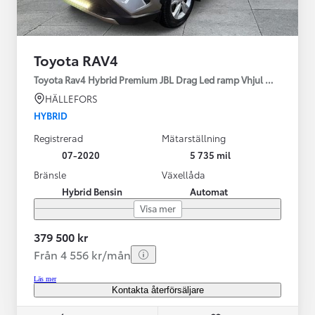
Toyota RAV4
Toyota Rav4 Hybrid Premium JBL Drag Led ramp Vhjul motorv
HÄLLEFORS
HYBRID
Registrerad
Mätarställning
07-2020
5 735 mil
Bränsle
Växellåda
Hybrid Bensin
Automat
Visa mer
379 500 kr
Från 4 556 kr/mån
Läs mer
Kontakta återförsäljare