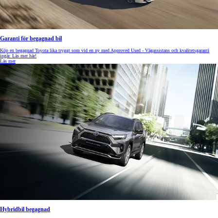
Garanti för begagnad bil
Köp en begagnad Toyota lika tryggt som vid en ny med Approved Used - Vägassistans och kvalitetsgaranti
ingår. Läs mer här!
Läs mer
Hybridbil begagnad