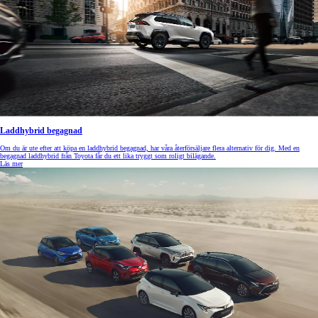
Laddhybrid begagnad
Om du är ute efter att köpa en laddhybrid begagnad, har våra återförsäljare flera alternativ för dig. Med en
begagnad laddhybrid från Toyota får du ett lika tryggt som roligt bilägande.
Läs mer