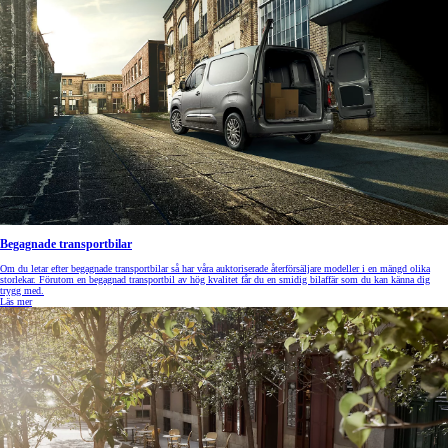
Begagnade transportbilar
Om du letar efter begagnade transportbilar så har våra auktoriserade återförsäljare modeller i en mängd olika
storlekar. Förutom en begagnad transportbil av hög kvalitet får du en smidig bilaffär som du kan känna dig
trygg med.
Läs mer