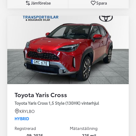
Jämförelse
Spara
Toyota Yaris Cross
Toyota Yaris Cross 1,5 Style (130HK) vinterhjul
KRYLBO
HYBRID
Registrerad
Mätarställning
09-2025
225 mil