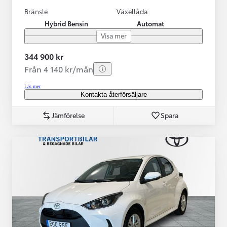
Bränsle
Växellåda
Hybrid Bensin
Automat
Visa mer
344 900 kr
Från 4 140 kr/mån
Läs mer
Kontakta återförsäljare
Jämförelse
Spara