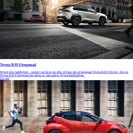
Toyota RAV4 begagnad
Hybrid eller laddhybrid – oavsett vad du är ute efter så finns det en begagnad Toyota RAV4 för dig. Köp en
Toyota RAV4 begagnad hos någon av våra många Toyota-återförsäljare.
Läs mer