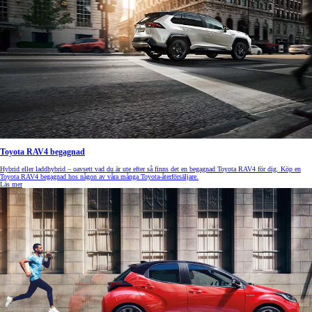
Toyota RAV4 begagnad
Hybrid eller laddhybrid – oavsett vad du är ute efter så finns det en begagnad Toyota RAV4 för dig. Köp en
Toyota RAV4 begagnad hos någon av våra många Toyota-återförsäljare.
Läs mer