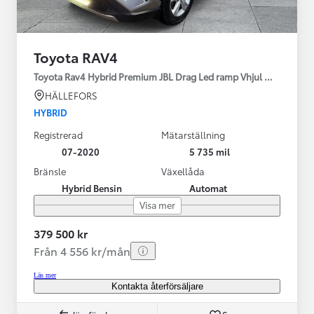
Toyota RAV4
Toyota Rav4 Hybrid Premium JBL Drag Led ramp Vhjul motorv
HÄLLEFORS
HYBRID
Registrerad
Mätarställning
07-2020
5 735 mil
Bränsle
Växellåda
Hybrid Bensin
Automat
Visa mer
379 500 kr
Från 4 556 kr/mån
Läs mer
Kontakta återförsäljare