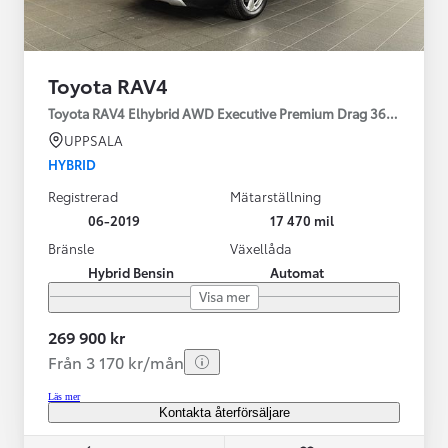
Toyota RAV4
Toyota RAV4 Elhybrid AWD Executive Premium Drag 360-kamera 
UPPSALA
HYBRID
Registrerad
Mätarställning
06-2019
17 470 mil
Bränsle
Växellåda
Hybrid Bensin
Automat
Visa mer
269 900 kr
Från 3 170 kr/mån
Läs mer
Kontakta återförsäljare