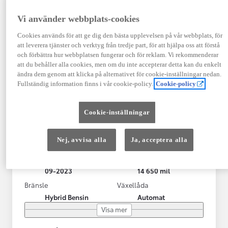
Vi använder webbplats-cookies
Cookies används för att ge dig den bästa upplevelsen på vår webbplats, för
att leverera tjänster och verktyg från tredje part, för att hjälpa oss att förstå
och förbättra hur webbplatsen fungerar och för reklam. Vi rekommenderar
att du behåller alla cookies, men om du inte accepterar detta kan du enkelt
ändra dem genom att klicka på alternativet för cookie-inställningar nedan.
Fullständig information finns i vår cookie-policy.
Cookie-policy
Toyota RAV4 Laddhybrid
Cookie-inställningar
STYLE (306hk) Drag/V-hjul/LED-ramp
KRYLBO
Nej, avvisa alla
Ja, acceptera alla
HYBRID
Registrerad
Mätarställning
09-2023
14 650 mil
Bränsle
Växellåda
Hybrid Bensin
Automat
Visa mer