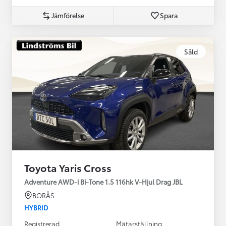
Jämförelse
Spara
Såld
Toyota Yaris Cross
Adventure AWD-i Bi-Tone 1.5 116hk V-Hjul Drag JBL
BORÅS
HYBRID
Registrerad
Mätarställning