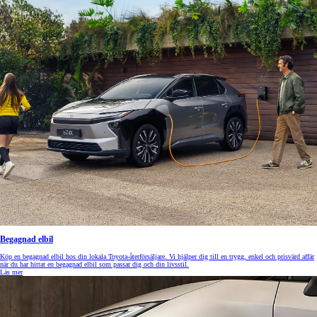
Begagnad elbil
Köp en begagnad elbil hos din lokala Toyota-återförsäljare. Vi hjälper dig till en trygg, enkel och prisvärd affär
när du har hittat en begagnad elbil som passar dig och din livsstil.
Läs mer