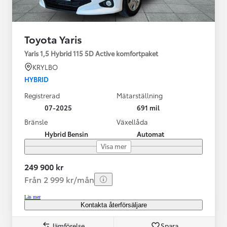
Toyota Yaris
Yaris 1,5 Hybrid 115 5D Active komfortpaket
KRYLBO
HYBRID
Registrerad
Mätarställning
07-2025
691 mil
Bränsle
Växellåda
Hybrid Bensin
Automat
Visa mer
249 900 kr
Från 2 999 kr/mån
Läs mer
Kontakta återförsäljare
Jämförelse
Spara