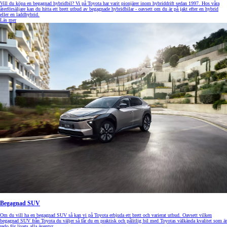
Vill du köpa en begagnad hybridbil? Vi på Toyota har varit pionjärer inom hybriddrift sedan 1997. Hos våra
återförsäljare kan du hitta ett brett utbud av begagnade hybridbilar - oavsett om du är på jakt efter en hybrid
eller en laddhybrid.
Läs mer
Begagnad SUV
Om du vill ha en begagnad SUV så kan vi på Toyota erbjuda ett brett och varierat utbud. Oavsett vilken
begagnad SUV från Toyota du väljer så får du en praktisk och pålitlig bil med Toyotas välkända kvalitet som är
redo för livets alla äventyr.