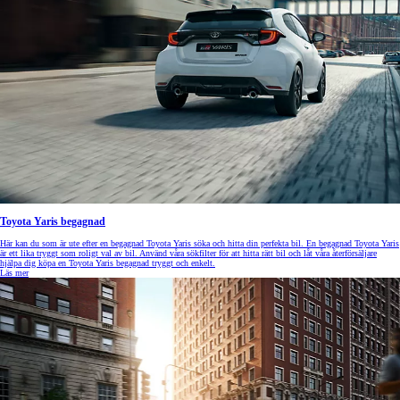
Toyota Yaris begagnad
Här kan du som är ute efter en begagnad Toyota Yaris söka och hitta din perfekta bil. En begagnad Toyota Yaris
är ett lika tryggt som roligt val av bil. Använd våra sökfilter för att hitta rätt bil och låt våra återförsäljare
hjälpa dig köpa en Toyota Yaris begagnad tryggt och enkelt.
Läs mer