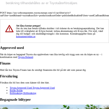
beräkning tillhandahålles av er Toyotaåterförsäljare.
POST https://usc-webcomponents.toyota-europe.com/v1/car-filter/se/sv?
carFilter=used&brand=toyota&uscEnv=production&sortOrder=published&disabledFilters=usedCarBrand&bra
Att låna kostar pengar!
Om du inte kan betala tillbaka skulden i tid riskerar du en betalningsanmärkning. Det kan
leda till svårigheter att få hyra bostad, teckna abonnemang och få nya lån. För stöd, vänd
dig till budget- och skuldrådgivningen i din kommun. Kontaktuppgifter finns på
konsumentverket.se
.
Approved used
När du köper en begagnad Toyota ska upplevelsen vara lika trevlig och trygg som om du köpte en ny – i
kombination med
Toyota Relaxed
.
Finans
Med lån hos Toyota Finans kan du smidigt finansiera din bil på det sätt som passar dig.
Försäkring
Försäkra din bil hos dem som känner till den bäst.
Toyota Approved Used
Toyota Approved Used
Billån
Billån
Bilförsäkring
Bilförsäkring
Begagnade biltyper