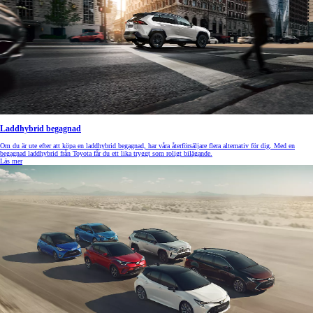
Laddhybrid begagnad
Om du är ute efter att köpa en laddhybrid begagnad, har våra återförsäljare flera alternativ för dig. Med en
begagnad laddhybrid från Toyota får du ett lika tryggt som roligt bilägande.
Läs mer