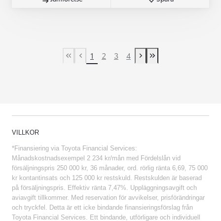
1
2
3
4
First Page
Previous page
Next page
Last Page
VILLKOR
*Finansiering via Toyota Financial Services:
Månadskostnadsexempel 2 234 kr/mån med Fördelslån vid
försäljningspris 250 000 kr, 36 månader, ord. rörlig ränta 6,69, 75 000
kr kontantinsats och 125 000 kr restskuld. Restskulden är baserad
på försäljningspris. Effektiv ränta 7,47%. Uppläggningsavgift och
aviavgift tillkommer. Med reservation för avvikelser, prisförändringar
och tryckfel. Detta är ett icke bindande finansieringsförslag från
Toyota Financial Services. Ett bindande, utförligare och individuell