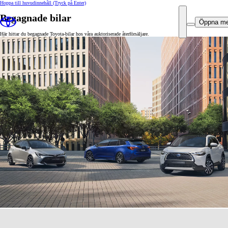
Hoppa till huvudinnehåll
(Tryck på Enter)
Begagnade bilar
Öppna m
Här hittar du begagnade Toyota-bilar hos våra auktoriserade återförsäljare.