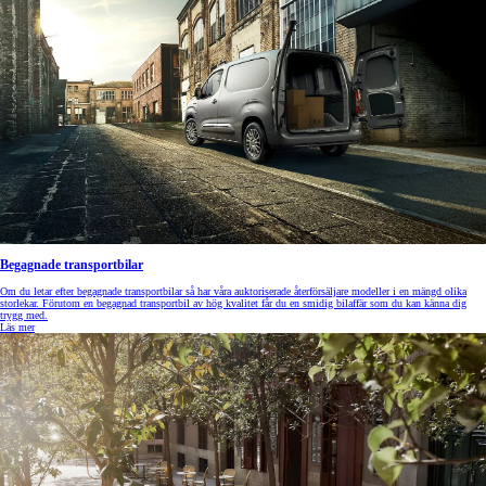
Begagnade transportbilar
Om du letar efter begagnade transportbilar så har våra auktoriserade återförsäljare modeller i en mängd olika
storlekar. Förutom en begagnad transportbil av hög kvalitet får du en smidig bilaffär som du kan känna dig
trygg med.
Läs mer