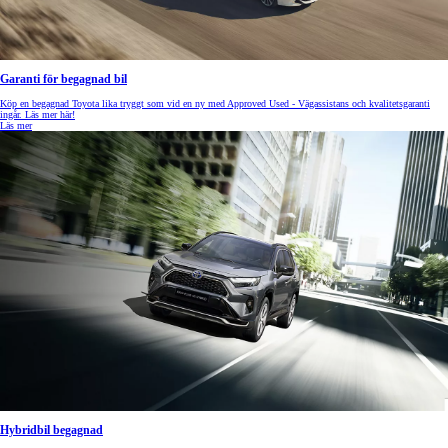
Garanti för begagnad bil
Köp en begagnad Toyota lika tryggt som vid en ny med Approved Used - Vägassistans och kvalitetsgaranti
ingår. Läs mer här!
Läs mer
Hybridbil begagnad