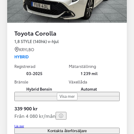
Toyota Corolla
1,8 STYLE (140hk) v-hjul
KRYLBO
HYBRID
Registrerad
Mätarställning
03-2025
1 239 mil
Bränsle
Växellåda
Hybrid Bensin
Automat
Visa mer
339 900 kr
Från 4 080 kr/mån
Läs mer
Kontakta återförsäljare