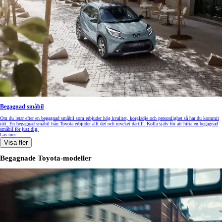
Begagnad småbil
Om du letar efter en begagnad småbil som erbjuder hög kvalitet, körglädje och personlighet så har du kommit
rätt. En begagnad småbil från Toyota erbjuder allt det och mycket därtill. Kolla själv för att hitta en begagnad
småbil för just dig.
Läs mer
Visa fler
Begagnade Toyota-modeller