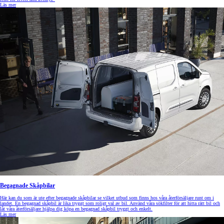
Läs mer
Begagnade Skåpbilar
Här kan du som är ute efter begagnade skåpbilar se vilket utbud som finns hos våra återförsäljare runt om i
landet. En begagnad skåpbil är lika tryggt som roligt val av bil. Använd våra sökfilter för att hitta rätt bil och
låt våra återförsäljare hjälpa dig köpa en begagnad skåpbil tryggt och enkelt.
Läs mer