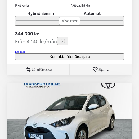
Bränsle
Växellåda
Hybrid Bensin
Automat
Visa mer
344 900 kr
Från 4 140 kr/mån
Läs mer
Kontakta återförsäljare
Jämförelse
Spara