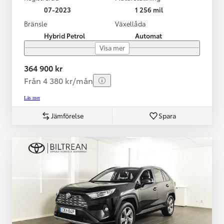
07-2023
1 256 mil
Bränsle
Växellåda
Hybrid Petrol
Automat
Visa mer
364 900 kr
Från 4 380 kr/mån
Läs mer
Jämförelse
Spara