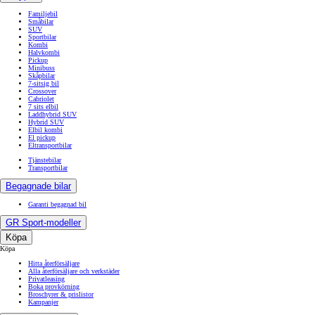
Familjebil
Småbilar
SUV
Sportbilar
Kombi
Halvkombi
Pickup
Minibuss
Skåpbilar
7-sitsig bil
Crossover
Cabriolet
7 sits elbil
Laddhybrid SUV
Hybrid SUV
Elbil kombi
El pickup
Eltransportbilar
Tjänstebilar
Transportbilar
Begagnade bilar
Garanti begagnad bil
GR Sport-modeller
Köpa
Köpa
Hitta återförsäljare
Alla återförsäljare och verkstäder
Privatleasing
Boka provkörning
Broschyrer & prislistor
Kampanjer