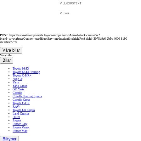
VILLKORSTEXT
Villkor
POST https://usc-webcomponents.toyota-europe.com/v1/used-stock-cars/se/sv?
brand=toyota&uscContext=used&uscEnv=production&vehicleForSaleId=3075d9c6-2b5c-4600-8190-
eb5b60e72f7c
Våra bilar
Våra bilar
Bilar
Toyota bZ4X
Toyota bZ4X Touring
Toyota C-HR+
Aygo X
Yaris
Yaris Cross
GR Yaris
Corolla
Corolla Touring Sports
Corolla Cross
Toyota C-HR
RAV4
Toyota GR Supra
Land Cruiser
Hilux
Proace
Proace City
Proace Verso
Proace Max
Biltyper