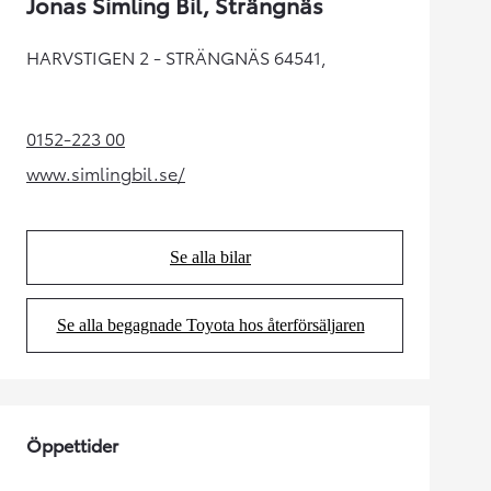
Jonas Simling Bil, Strängnäs
HARVSTIGEN 2 - STRÄNGNÄS 64541,
0152-223 00
(Opens in new tab)
www.simlingbil.se/
(Opens in new tab)
Se alla bilar
(Opens in new tab)
Se alla begagnade Toyota hos återförsäljaren
(Opens in new tab)
Öppettider