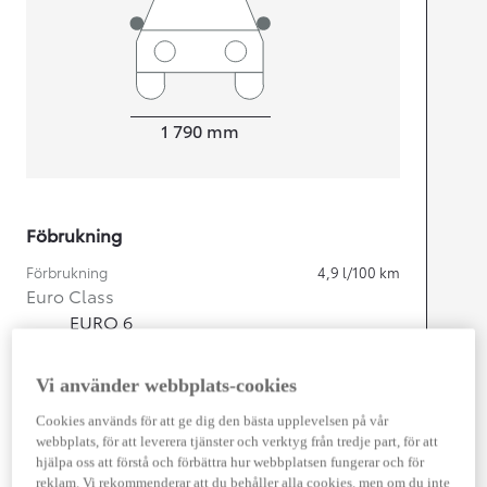
Width
1 790
mm
Föbrukning
Förbrukning
4,9
l/100 km
Euro Class
EURO 6
Kombinerad Co2
112
g/km
Vi använder webbplats-cookies
Motor
Cookies används för att ge dig den bästa upplevelsen på vår
webbplats, för att leverera tjänster och verktyg från tredje part, för att
Cylindrar
4
hjälpa oss att förstå och förbättra hur webbplatsen fungerar och för
Kapacitet
1 798
cc
reklam. Vi rekommenderar att du behåller alla cookies, men om du inte