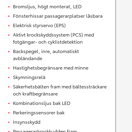
Bromsljus, högt monterat, LED
Fönsterhissar passagerarplatser låsbara
Elektrisk styrservo (EPS)
Aktivt krockskyddssystem (PCS) med
fotgängar- och cyklistdetektion
Backspegel, inre, automatiskt
avbländande
Hastighetsbegränsare med minne
Skymningsrelä
Säkerhetsbälten fram med bältessträckare
och kraftbegränsare
Kombinationsljus bak LED
Parkeringssensorer bak
Insynsskydd
Passagerarkrockkudden fram