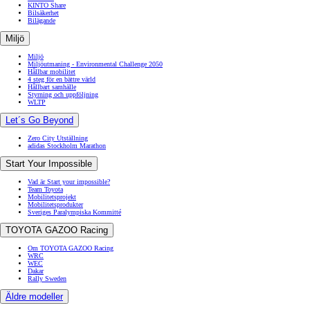
KINTO Share
Bilsäkerhet
Bilägande
Miljö
Miljö
Miljöutmaning - Environmental Challenge 2050
Hållbar mobilitet
4 steg för en bättre värld
Hållbart samhälle
Styrning och uppföljning
WLTP
Let´s Go Beyond
Zero City Utställning
adidas Stockholm Marathon
Start Your Impossible
Vad är Start your impossible?
Team Toyota
Mobilitetsprojekt
Mobilitetsprodukter
Sveriges Paralympiska Kommitté
TOYOTA GAZOO Racing
Om TOYOTA GAZOO Racing
WRC
WEC
Dakar
Rally Sweden
Äldre modeller