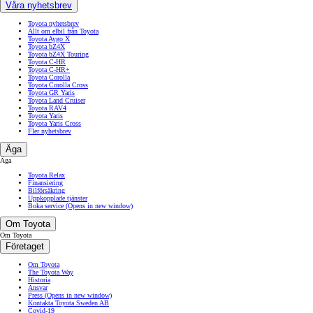
Våra nyhetsbrev
Toyota nyhetsbrev
Allt om elbil från Toyota
Toyota Aygo X
Toyota bZ4X
Toyota bZ4X Touring
Toyota C-HR
Toyota C-HR+
Toyota Corolla
Toyota Corolla Cross
Toyota GR Yaris
Toyota Land Cruiser
Toyota RAV4
Toyota Yaris
Toyota Yaris Cross
Fler nyhetsbrev
Äga
Äga
Toyota Relax
Finansiering
Bilförsäkring
Uppkopplade tjänster
Boka service
(Opens in new window)
Om Toyota
Om Toyota
Företaget
Om Toyota
The Toyota Way
Historia
Ansvar
Press
(Opens in new window)
Kontakta Toyota Sweden AB
Covid-19