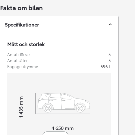
Fakta om bilen
Specifikationer
Mått och storlek
Antal dörrar
5
Antal säten
5
Bagageutrymme
596
L
mm
1 435
Height
Length
4 650
mm