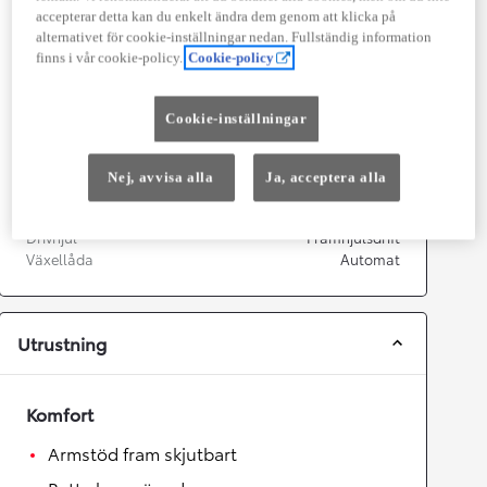
Effekt
90
kw (122 hk)
accepterar detta kan du enkelt ändra dem genom att klicka på
alternativet för cookie-inställningar nedan. Fullständig information
finns i vår cookie-policy.
Cookie-policy
Prestanda
Topphastighet
180
km/h
Cookie-inställningar
Acceleration 0-100km/h
11,1
sekunder
Nej, avvisa alla
Ja, acceptera alla
Växellåda
Drivhjul
Framhjulsdrift
Växellåda
Automat
Utrustning
Komfort
Armstöd fram skjutbart