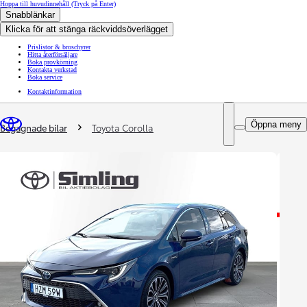
Hoppa till huvudinnehåll
(Tryck på Enter)
Snabblänkar
Klicka för att stänga räckviddsöverlägget
Prislistor & broschyrer
Hitta återförsäljare
Boka provkörning
Kontakta verkstad
Boka service
Kontaktinformation
You are here
:
Öppna meny
Begagnade bilar
Toyota Corolla