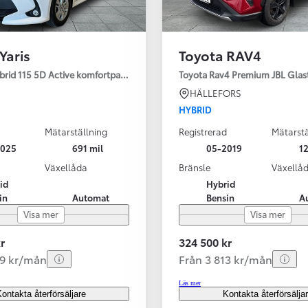
Yaris
Toyota RAV4
ybrid 115 5D Active komfortpaket
Toyota Rav4 Premium JBL Glas
HÄLLEFORS
HYBRID
Mätarställning
Registrerad
Mätarstä
2025
691 mil
05-2019
12
Växellåda
Bränsle
Växellå
id
Hybrid
in
Automat
Bensin
A
Visa mer
Visa mer
r
324 500 kr
99 kr/mån
Från 3 813 kr/mån
Läs mer
ontakta återförsäljare
Kontakta återförsälja