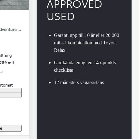
APPROVED
USED
Adventure Drag V-Hjul
Garanti upp till 10 år eller 20 000
mil – i kombination med Toyota
Relax
llning
Vi har Sveriges mest nöjda biläg
Nya elbil
289 mil
Godkända enligt en 145-punkts
Läs mer
Elbilar f
checklista
da
12 månaders vägassistans
utomat
re