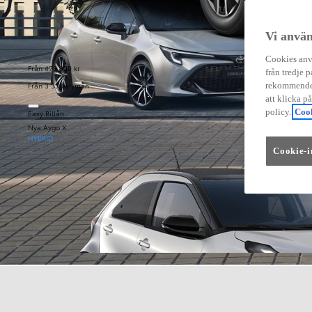
Vi använ
Cookies anvä
Från 479 900 kr
från tredje p
Från 3 333 kr/mån
rekommender
att klicka p
policy.
Cook
Easy Billån
Nya Aygo X
HYBRID
Cookie-i