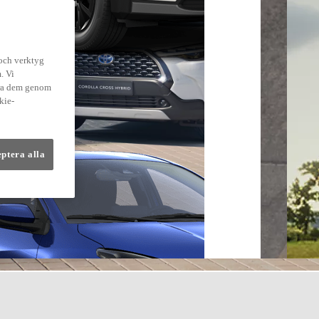
 och verktyg
. Vi
dra dem genom
kie-
eptera alla