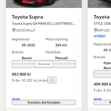
Toyota Supra
Toyota
Toyota Supra GR MANUELL LIGHTWEIGHT EVO / OMG LEV! MOM
STYLE (306
UDDEVALLA
KRYLBO
HYBRID
Registrerad
Mätarställning
Registrerad
09-2025
269 mil
09-
Bränsle
Växellåda
Bränsle
Bensin
Manuell
Från 599 900 kr
Hybr
Visa mer
Nya Corolla Cross
Bens
HYBRID
853 800 kr
Från 10 251 kr/mån
409 900 k
Från 4 9
Läs mer
Läs mer
Kontakta återförsäljare
K