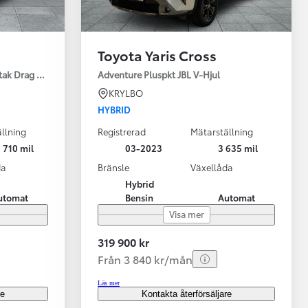
Toyota Yaris Cross
tak Drag Motorv Vhjul
Adventure Pluspkt JBL V-Hjul
KRYLBO
HYBRID
llning
Registrerad
Mätarställning
 710 mil
03-2023
3 635 mil
da
Bränsle
Växellåda
Hybrid
utomat
Bensin
Automat
Visa mer
319 900 kr
Från 3 840 kr/mån
Läs mer
re
Kontakta återförsäljare