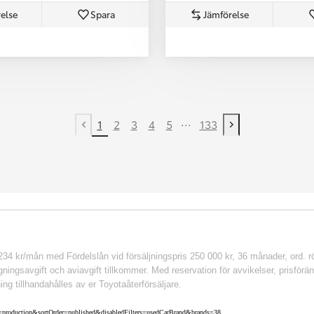
else
Spara
Jämförelse
...
1
2
3
4
5
133
Previous page
Next page
 kr/mån med Fördelslån vid försäljningspris 250 000 kr, 36 månader, ord. rör
ingsavgift och aviavgift tillkommer. Med reservation för avvikelser, prisföränd
ing tillhandahålles av er Toyotaåterförsäljare.
nv=production&sortOrder=published&disabledFilters=usedCarBrand&brands=38