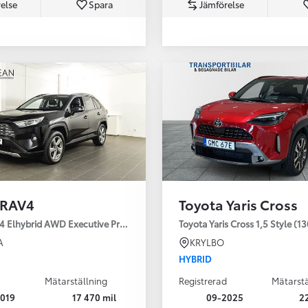
else
Spara
Jämförelse
Från 350 900 kr
Från 3 450 kr/mån
 RAV4
Toyota Yaris Cross
Easy Billån
Nya GR GT
4 Elhybrid AWD Executive Premium Drag 360-kamera JBL
Toyota Yaris Cross 1,5 Style (1
The soul lives on
A
KRYLBO
HYBRID
Mätarställning
Registrerad
Mätarstä
019
17 470 mil
09-2025
2