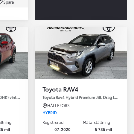
Spara
Toyota Professio
När varje jobb r
Toyota RAV4
30HK) vinterhjul
Toyota Rav4 Hybrid Premium JBL Drag Led ramp V
HÄLLEFORS
HYBRID
llning
Registrerad
Mätarställning
25 mil
07-2020
5 735 mil