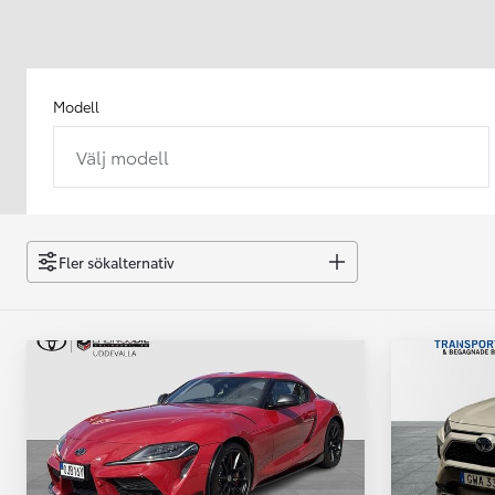
Modell
Välj modell
Från 238 900 kr
Från 2 349 kr/mån
Easy Billån
GR Yaris
Fler sökalternativ
BENSIN