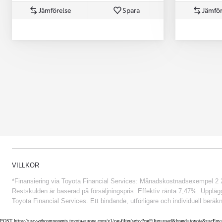
Jämförelse
Spara
Jämför
Från 852 900 kr
VILLKOR
*Finansiering via Toyota Financial Services: Månadskostnadsexempel 2 234
Restskulden är baserad på försäljningspris. Effektiv ränta 7,47%. Uppläggn
Toyota Financial Services. Ett bindande, utförligare och individuell beräkn
POST https://usc-webcomponents.toyota-europe.com/v1/car-filter/se/sv?carFilter=used&brand=toyota&uscE