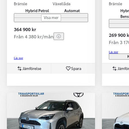
Bränsle
Växellåda
Bränsle
Hybrid Petrol
Automat
Hybr
Bens
Visa mer
364 900 kr
269 900 k
Från 4 380 kr/mån
Från 3 1
Läs mer
K
Läs mer
Jämförelse
Spara
Jämför