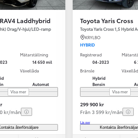
 RAV4 Laddhybrid
Toyota Yaris Cross
SBIL!
hk) Drag/V-hjul/LED-ramp
Toyota Yaris Cross 1,5 Hybrid 
KRYLBO
HYBRID
Mätarställning
Registrerad
Mätarstä
Från 324 900 kr
2023
14 650 mil
04-2023
6 
Från 3 194 kr/mån
Växellåda
Bränsle
Växellå
id
Hybrid
Toyota C-HR
in
Automat
Bensin
A
HYBRID & LADDHYBRID
Visa mer
Visa mer
r
299 900 kr
20 kr/mån
Från 3 599 kr/mån
Läs mer
ontakta återförsäljare
Kontakta återförsälja