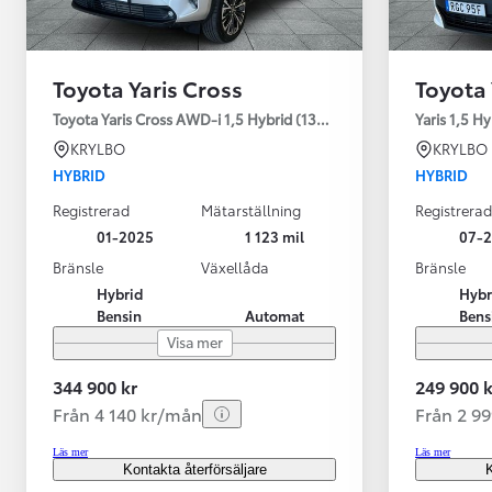
Toyota Yaris Cross
Toyota 
Toyota Yaris Cross AWD-i 1,5 Hybrid (130HK) Style V-hjul
Yaris 1,5 H
KRYLBO
KRYLBO
HYBRID
HYBRID
Registrerad
Mätarställning
Registrerad
01-2025
1 123 mil
07-
Bränsle
Växellåda
Bränsle
Hybrid
Hybr
Bensin
Automat
Bens
Visa mer
344 900 kr
249 900 k
Från 4 140 kr/mån
Från 2 9
Läs mer
Läs mer
Kontakta återförsäljare
K