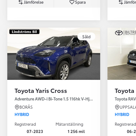
Jämförelse
Spara
Jämför
Såld
Från 360 900 kr
Från 3 548 kr/mån
Toyota Yaris Cross
Toyota
Easy Billån
Toyota GR Supra
Adventure AWD-i Bi-Tone 1.5 116hk V-Hjul Drag JBL
Toyota RAV
BENSIN
BORÅS
UPPSAL
HYBRID
HYBRID
Registrerad
Mätarställning
Registrerad
07-2023
1 256 mil
06-2