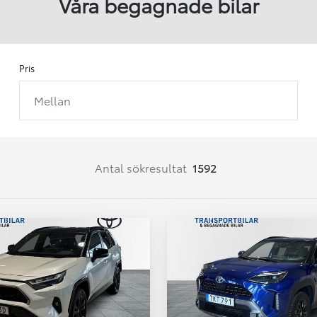
Våra begagnade bilar
Pris
Mellan
Från 257 900 kr
Från 2 535 kr/mån
Easy Billån
Corolla
Antal sökresultat
1592
HYBRID