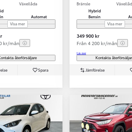
Växellåda
Bränsle
Växellå
id
Hybrid
in
Automat
Bensin
A
Visa mer
Visa mer
r
349 900 kr
70 kr/mån
Från 4 200 kr/mån
Läs mer
ontakta återförsäljare
Kontakta återförsälja
else
Spara
Jämförelse