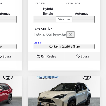
da
Bränsle
Växellåda
Hybrid
utomat
Bensin
Automat
Visa mer
379 500 kr
Från 4 556 kr/mån
Läs mer
re
Kontakta återförsäljare
Spara
Jämförelse
Spara