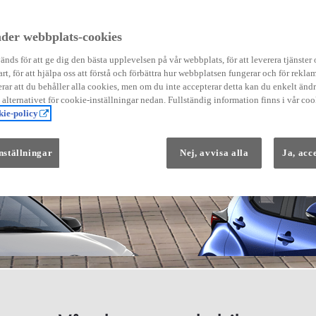
der webbplats-cookies
nds för att ge dig den bästa upplevelsen på vår webbplats, för att leverera tjänster
art, för att hjälpa oss att förstå och förbättra hur webbplatsen fungerar och för reklam
Från 569 900 kr
ar att du behåller alla cookies, men om du inte accepterar detta kan du enkelt än
Från 3 958 kr/mån
å alternativet för cookie-inställningar nedan. Fullständig information finns i vår coo
ie-policy
Yaris
HYBRID
nställningar
Nej, avvisa alla
Ja, acc