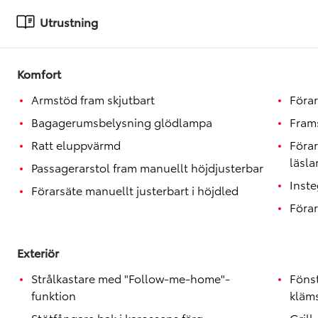
Toyota GR Supra
BENSIN
Utrustning
Komfort
Armstöd fram skjutbart
Förar
Bagagerumsbelysning glödlampa
Fram
Ratt eluppvärmd
Förar
läsl
Passagerarstol fram manuellt höjdjusterbar
Inst
Förarsäte manuellt justerbart i höjdled
Förar
Exteriör
Strålkastare med "Follow-me-home"-
Föns
funktion
kläm
Stötfångare bak i karossens färg
Grill