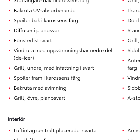
Bakruta UV-absorberande
I kar
Spoiler bak i karossens färg
Dörrh
Diffuser i pianosvart
Stan
Fönsterlist svart
Grill
Vindruta med uppvärmningsbar nedre del
Sidol
(de-icer)
Anten
Grill, undre, med infattning i svart
färg
Spoiler fram i karossens färg
Vindr
Bakruta med avimning
Sidob
Grill, övre, pianosvart
A-sto
Interiör
Luftintag centralt placerade, svarta
Armst
Flaskhållare fram
Förva