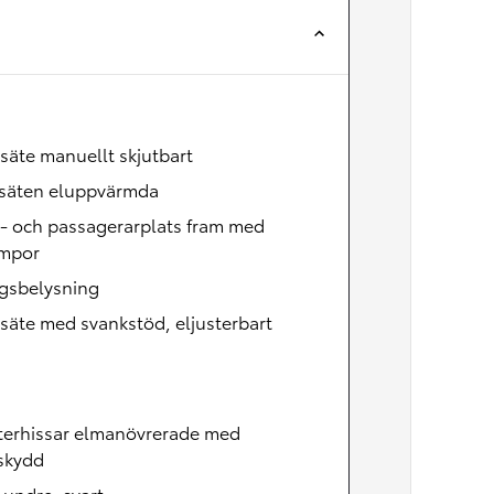
Nya GR GT
The soul lives on
säte manuellt skjutbart
säten eluppvärmda
- och passagerarplats fram med
ampor
egsbelysning
säte med svankstöd, eljusterbart
terhissar elmanövrerade med
skydd
, undre, svart