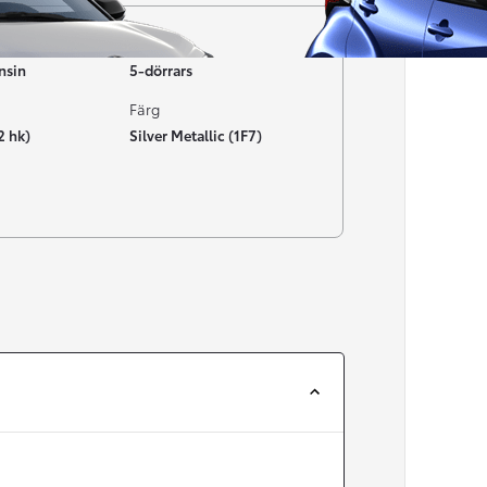
Typ av bil
nsin
5-dörrars
Färg
2 hk)
Silver Metallic (1F7)
Från 257 900 kr
Från 2 535 kr/mån
Easy Billån
Corolla
HYBRID