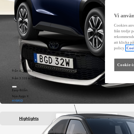
Vi använ
Cookies anvä
från tredje p
rekommender
att klicka p
policy.
Cook
Cookie-i
Från 479 900 kr
Från 3 333 kr/mån
Easy Billån
Nya Aygo X
HYBRID
Highlights
Fakta om bilen