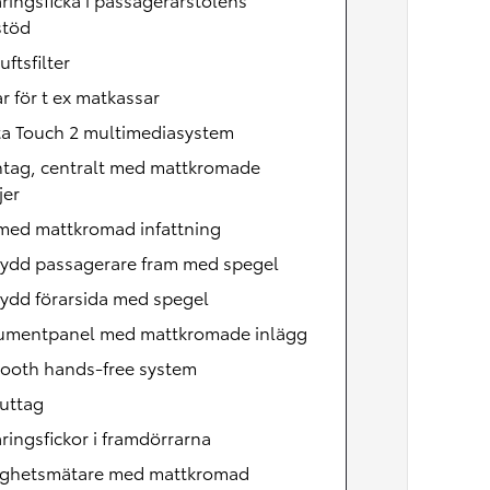
stöd
uftsfilter
r för t ex matkassar
ta Touch 2 multimediasystem
ntag, centralt med mattkromade
jer
 med mattkromad infattning
kydd passagerare fram med spegel
ydd förarsida med spegel
rumentpanel med mattkromade inlägg
tooth hands-free system
uttag
ringsfickor i framdörrarna
ighetsmätare med mattkromad