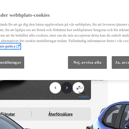
Instruktionsfilmer
Toyota C-HR Instruktionsfilmer
Yaris Instruktionsfilmer
der webbplats-cookies
Yaris Cross Instruktionsfilmer
Digital Smart Nyckel Instruktionsfi
nds för att ge dig den bästa upplevelsen på vår webbplats, för att leverera tjänster
art, för att hjälpa oss att förstå och förbättra hur webbplatsen fungerar och för reklam
ar att du behåller alla cookies, men om du inte accepterar detta kan du enkelt än
å alternativet för cookie-inställningar nedan. Fullständig information finns i vår coo
ie-policy
nställningar
Nej, avvisa alla
Ja, acc
Från 569 900 kr
Från 3 958 kr/mån
Yaris
HYBRID
Tjänster
Återförsäljare