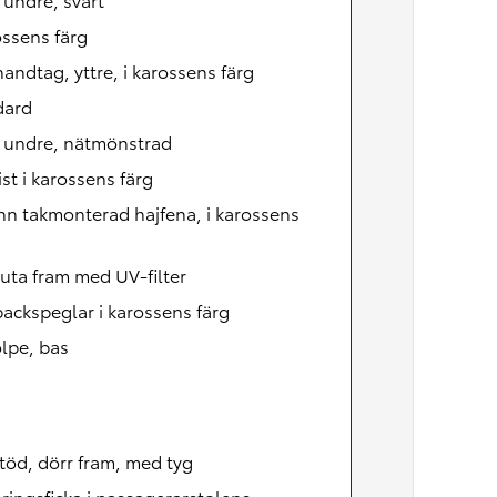
ossens färg
andtag, yttre, i karossens färg
dard
, undre, nätmönstrad
ist i karossens färg
n takmonterad hajfena, i karossens
uta fram med UV-filter
ackspeglar i karossens färg
lpe, bas
öd, dörr fram, med tyg
ringsficka i passagerarstolens