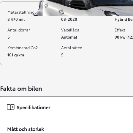
Mätarställning
Registrerad
Bränsle
8 470 mil
08-2020
Hybrid Be
Antal dörrar
Växellåda
Effekt
5
Automat
90 kw (12
Kombinerad Co2
Antal säten
101 g/km
5
Från 238 900 kr
Fakta om bilen
Från 2 349 kr/mån
Easy Billån
Specifikationer
GR Yaris
BENSIN
Mått och storlek