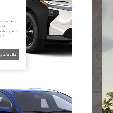
lmer
 och verktyg
. Vi
dra dem genom
kie-
eptera alla