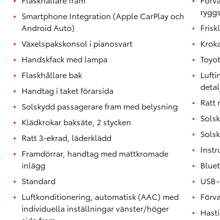
rygg
Smartphone Integration (Apple CarPlay och
Android Auto)
Friskl
Växelspakskonsol i pianosvart
Kroka
Handskfack med lampa
Toyo
Flaskhållare bak
Lufti
detal
Handtag i taket förarsida
Ratt
Solskydd passagerare fram med belysning
Sols
Klädkrokar baksäte, 2 stycken
Solsk
Ratt 3-ekrad, läderklädd
Inst
Framdörrar, handtag med mattkromade
inlägg
Blue
Standard
USB-
Luftkonditionering, automatisk (AAC) med
Förva
individuella inställningar vänster/höger
Hast
sida fram