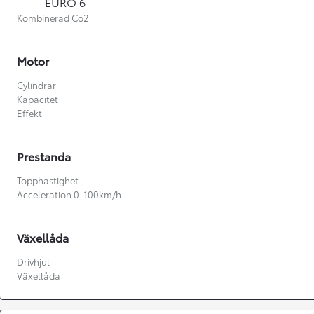
EURO 6
Kombinerad Co2
Motor
Cylindrar
Kapacitet
Effekt
Prestanda
Topphastighet
Acceleration 0-100km/h
Växellåda
Från 360 900 kr
Drivhjul
Växellåda
Från 3 548 kr/mån
Easy Billån