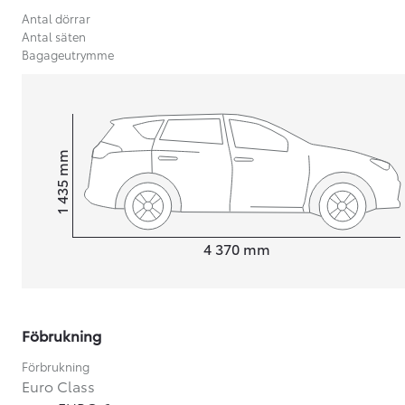
Antal dörrar
Antal säten
Bagageutrymme
mm
1 435
Height
Length
4 370
mm
Föbrukning
Från 599 900 kr
Nya Corolla Cross
Förbrukning
HYBRID
Euro Class