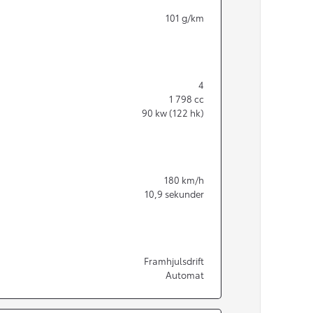
101
g/km
4
1 798
cc
90
kw (122 hk)
180
km/h
10,9
sekunder
Från 350 900 kr
Framhjulsdrift
Automat
Från 3 450 kr/mån
Easy Billån