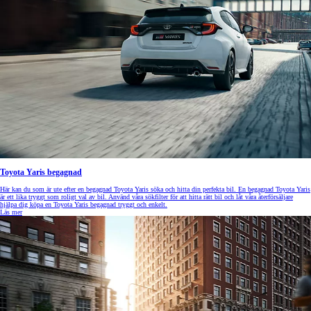
Toyota Yaris begagnad
Här kan du som är ute efter en begagnad Toyota Yaris söka och hitta din perfekta bil. En begagnad Toyota Yaris
är ett lika tryggt som roligt val av bil. Använd våra sökfilter för att hitta rätt bil och låt våra återförsäljare
hjälpa dig köpa en Toyota Yaris begagnad tryggt och enkelt.
Läs mer