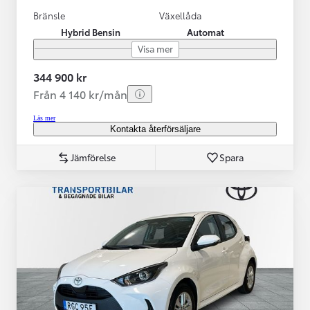
Bränsle
Växellåda
Hybrid Bensin
Automat
Visa mer
344 900 kr
Från 4 140 kr/mån
Läs mer
Kontakta återförsäljare
Jämförelse
Spara