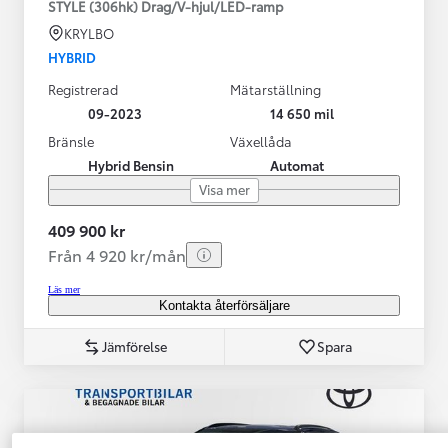
STYLE (306hk) Drag/V-hjul/LED-ramp
KRYLBO
HYBRID
Registrerad
Mätarställning
09-2023
14 650 mil
Bränsle
Växellåda
Hybrid Bensin
Automat
Visa mer
409 900 kr
Från 4 920 kr/mån
Läs mer
Kontakta återförsäljare
Jämförelse
Spara