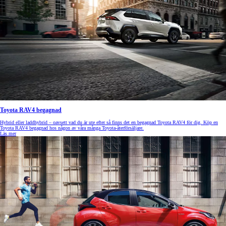
Toyota RAV4 begagnad
Hybrid eller laddhybrid – oavsett vad du är ute efter så finns det en begagnad Toyota RAV4 för dig. Köp en
Toyota RAV4 begagnad hos någon av våra många Toyota-återförsäljare.
Läs mer