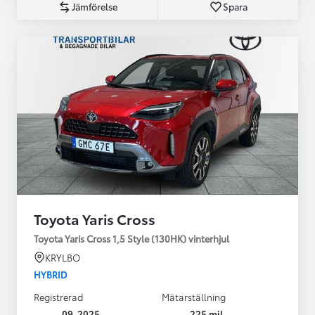
Jämförelse
Spara
Toyota Yaris Cross
Toyota Yaris Cross 1,5 Style (130HK) vinterhjul
KRYLBO
HYBRID
Registrerad
Mätarställning
09-2025
225 mil