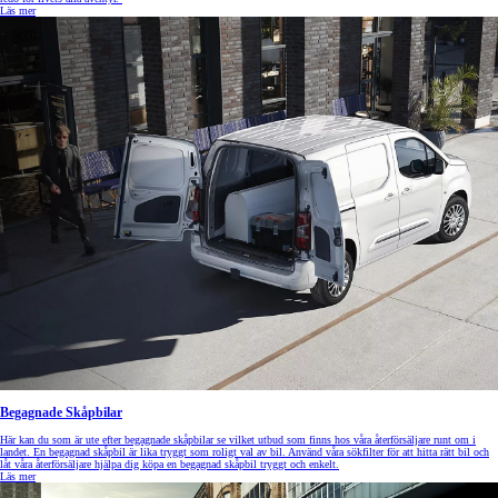
Läs mer
Begagnade Skåpbilar
Här kan du som är ute efter begagnade skåpbilar se vilket utbud som finns hos våra återförsäljare runt om i
landet. En begagnad skåpbil är lika tryggt som roligt val av bil. Använd våra sökfilter för att hitta rätt bil och
låt våra återförsäljare hjälpa dig köpa en begagnad skåpbil tryggt och enkelt.
Läs mer