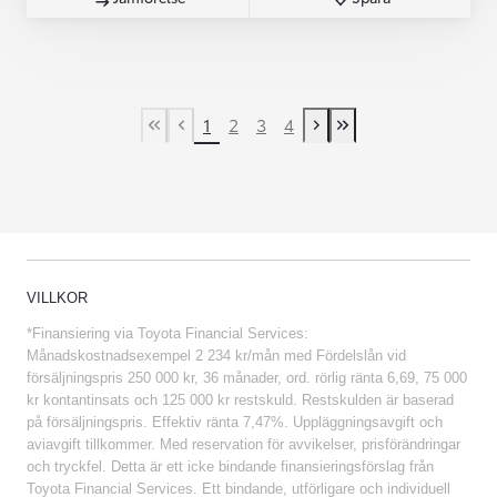
1
2
3
4
First Page
Previous page
Next page
Last Page
VILLKOR
*Finansiering via Toyota Financial Services:
Månadskostnadsexempel 2 234 kr/mån med Fördelslån vid
försäljningspris 250 000 kr, 36 månader, ord. rörlig ränta 6,69, 75 000
kr kontantinsats och 125 000 kr restskuld. Restskulden är baserad
på försäljningspris. Effektiv ränta 7,47%. Uppläggningsavgift och
aviavgift tillkommer. Med reservation för avvikelser, prisförändringar
och tryckfel. Detta är ett icke bindande finansieringsförslag från
Toyota Financial Services. Ett bindande, utförligare och individuell