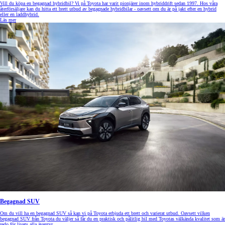
Vill du köpa en begagnad hybridbil? Vi på Toyota har varit pionjärer inom hybriddrift sedan 1997. Hos våra
återförsäljare kan du hitta ett brett utbud av begagnade hybridbilar - oavsett om du är på jakt efter en hybrid
eller en laddhybrid.
Läs mer
Begagnad SUV
Om du vill ha en begagnad SUV så kan vi på Toyota erbjuda ett brett och varierat utbud. Oavsett vilken
begagnad SUV från Toyota du väljer så får du en praktisk och pålitlig bil med Toyotas välkända kvalitet som är
redo för livets alla äventyr.