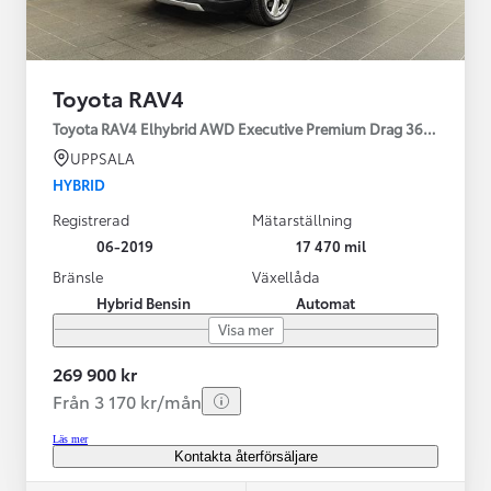
Toyota RAV4
Toyota RAV4 Elhybrid AWD Executive Premium Drag 360-kamera 
UPPSALA
HYBRID
Registrerad
Mätarställning
06-2019
17 470 mil
Bränsle
Växellåda
Hybrid Bensin
Automat
Visa mer
269 900 kr
Från 3 170 kr/mån
Läs mer
Kontakta återförsäljare