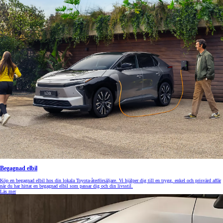
Begagnad elbil
Köp en begagnad elbil hos din lokala Toyota-återförsäljare. Vi hjälper dig till en trygg, enkel och prisvärd affär
när du har hittat en begagnad elbil som passar dig och din livsstil.
Läs mer