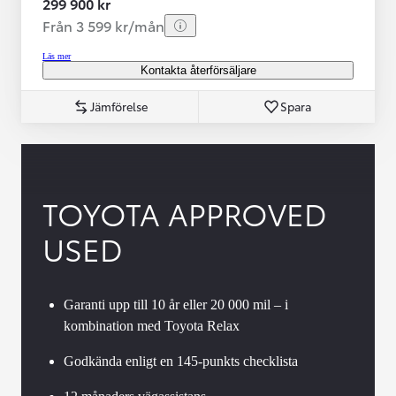
299 900 kr
Från 3 599 kr/mån
Läs mer
Kontakta återförsäljare
Jämförelse
Spara
TOYOTA APPROVED
USED
Garanti upp till 10 år eller 20 000 mil – i
kombination med Toyota Relax
Godkända enligt en 145-punkts checklista