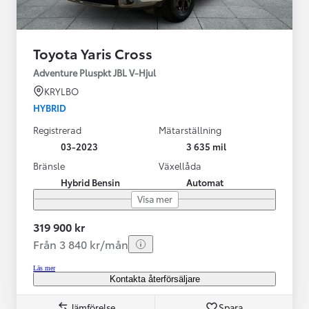
Toyota Yaris Cross
Adventure Pluspkt JBL V-Hjul
KRYLBO
HYBRID
Registrerad
Mätarställning
03-2023
3 635 mil
Bränsle
Växellåda
Hybrid Bensin
Automat
Visa mer
319 900 kr
Från 3 840 kr/mån
Läs mer
Kontakta återförsäljare
Jämförelse
Spara