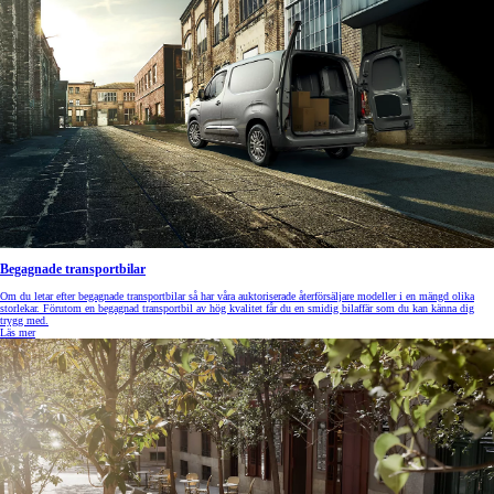
Begagnade transportbilar
Om du letar efter begagnade transportbilar så har våra auktoriserade återförsäljare modeller i en mängd olika
storlekar. Förutom en begagnad transportbil av hög kvalitet får du en smidig bilaffär som du kan känna dig
trygg med.
Läs mer