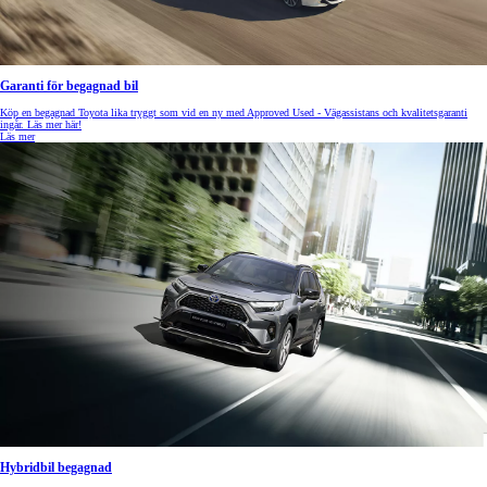
Garanti för begagnad bil
Köp en begagnad Toyota lika tryggt som vid en ny med Approved Used - Vägassistans och kvalitetsgaranti
ingår. Läs mer här!
Läs mer
Hybridbil begagnad