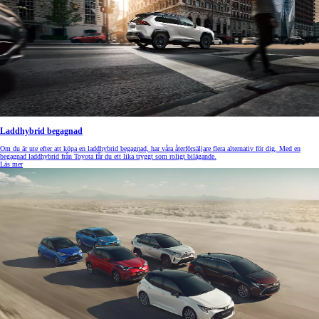
Laddhybrid begagnad
Om du är ute efter att köpa en laddhybrid begagnad, har våra återförsäljare flera alternativ för dig. Med en
begagnad laddhybrid från Toyota får du ett lika tryggt som roligt bilägande.
Läs mer