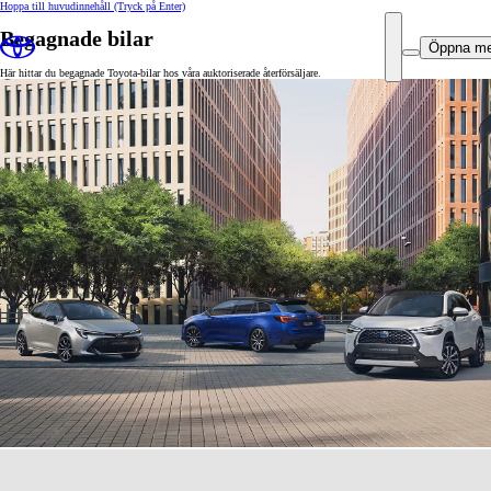
Hoppa till huvudinnehåll
(Tryck på Enter)
Begagnade bilar
Öppna m
Här hittar du begagnade Toyota-bilar hos våra auktoriserade återförsäljare.