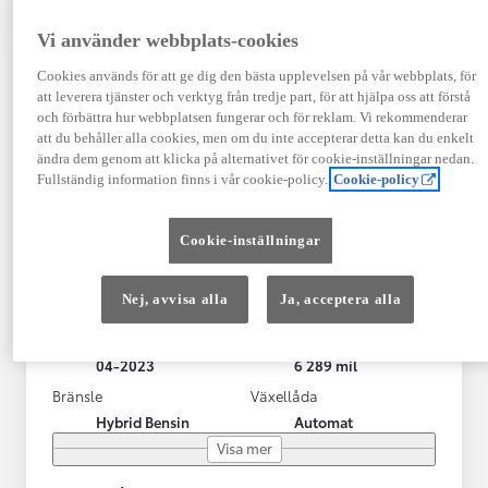
Vi använder webbplats-cookies
Cookies används för att ge dig den bästa upplevelsen på vår webbplats, för
att leverera tjänster och verktyg från tredje part, för att hjälpa oss att förstå
och förbättra hur webbplatsen fungerar och för reklam. Vi rekommenderar
att du behåller alla cookies, men om du inte accepterar detta kan du enkelt
ändra dem genom att klicka på alternativet för cookie-inställningar nedan.
Fullständig information finns i vår cookie-policy.
Cookie-policy
Toyota Yaris Cross
Cookie-inställningar
Toyota Yaris Cross 1,5 Hybrid Adventure Drag V-Hjul
KRYLBO
Nej, avvisa alla
Ja, acceptera alla
HYBRID
Registrerad
Mätarställning
04-2023
6 289 mil
Bränsle
Växellåda
Hybrid Bensin
Automat
Visa mer