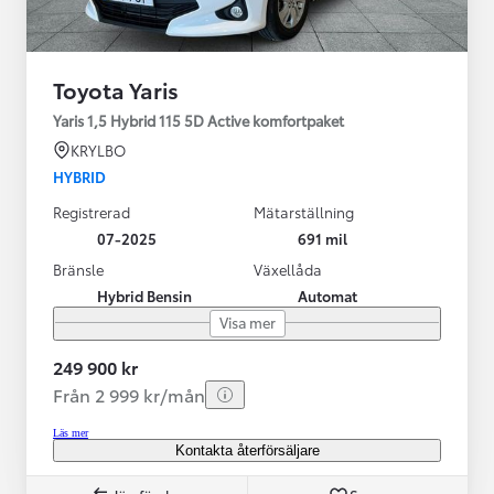
Toyota Yaris
Yaris 1,5 Hybrid 115 5D Active komfortpaket
KRYLBO
HYBRID
Registrerad
Mätarställning
07-2025
691 mil
Bränsle
Växellåda
Hybrid Bensin
Automat
Visa mer
249 900 kr
Från 2 999 kr/mån
Läs mer
Kontakta återförsäljare