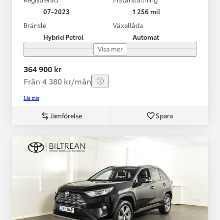
07-2023
1 256 mil
Bränsle
Växellåda
Hybrid Petrol
Automat
Visa mer
364 900 kr
Från 4 380 kr/mån
Läs mer
Jämförelse
Spara