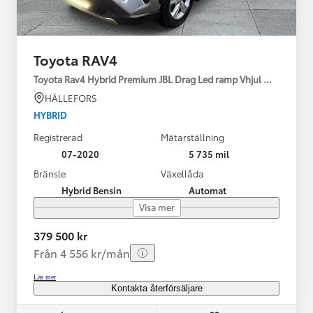
Toyota RAV4
Toyota Rav4 Hybrid Premium JBL Drag Led ramp Vhjul motorv
HÄLLEFORS
HYBRID
Registrerad
Mätarställning
07-2020
5 735 mil
Bränsle
Växellåda
Hybrid Bensin
Automat
Visa mer
379 500 kr
Från 4 556 kr/mån
Läs mer
Kontakta återförsäljare