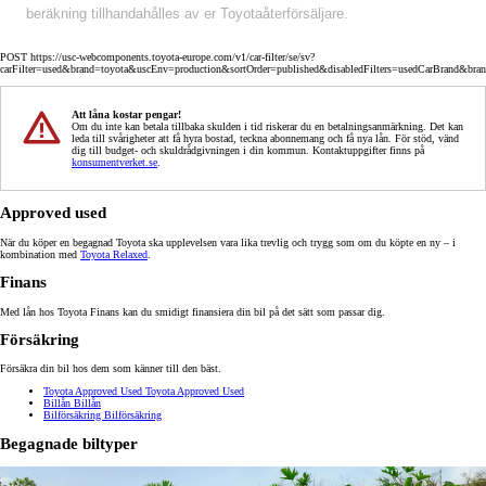
beräkning tillhandahålles av er Toyotaåterförsäljare.
POST https://usc-webcomponents.toyota-europe.com/v1/car-filter/se/sv?
carFilter=used&brand=toyota&uscEnv=production&sortOrder=published&disabledFilters=usedCarBrand&bra
Att låna kostar pengar!
Om du inte kan betala tillbaka skulden i tid riskerar du en betalningsanmärkning. Det kan
leda till svårigheter att få hyra bostad, teckna abonnemang och få nya lån. För stöd, vänd
dig till budget- och skuldrådgivningen i din kommun. Kontaktuppgifter finns på
konsumentverket.se
.
Approved used
När du köper en begagnad Toyota ska upplevelsen vara lika trevlig och trygg som om du köpte en ny – i
kombination med
Toyota Relaxed
.
Finans
Med lån hos Toyota Finans kan du smidigt finansiera din bil på det sätt som passar dig.
Försäkring
Försäkra din bil hos dem som känner till den bäst.
Toyota Approved Used
Toyota Approved Used
Billån
Billån
Bilförsäkring
Bilförsäkring
Begagnade biltyper