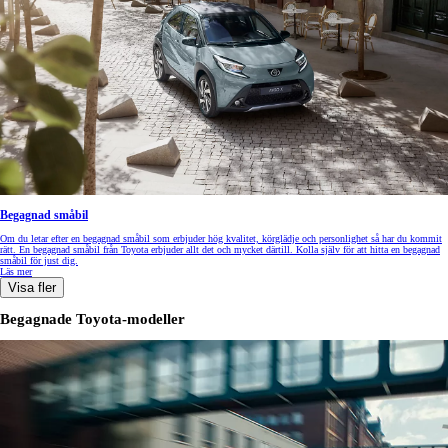
Begagnad småbil
Om du letar efter en begagnad småbil som erbjuder hög kvalitet, körglädje och personlighet så har du kommit
rätt. En begagnad småbil från Toyota erbjuder allt det och mycket därtill. Kolla själv för att hitta en begagnad
småbil för just dig.
Läs mer
Visa fler
Begagnade Toyota-modeller