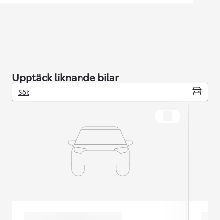
Upptäck liknande bilar
Sök
Toyota Corolla
Toy