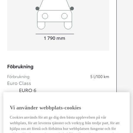
Width
1 790
mm
Föbrukning
Förbrukning
5
l/100 km
Euro Class
EURO 6
Kombinerad Co2
112
g/km
Vi använder webbplats-cookies
Motor
Cookies används för att ge dig den bästa upplevelsen på vår
webbplats, för att leverera tjänster och verktyg från tredje part, för att
Cylindrar
4
hjälpa oss att förstå och förbättra hur webbplatsen fungerar och för
Kapacitet
1 798
cc