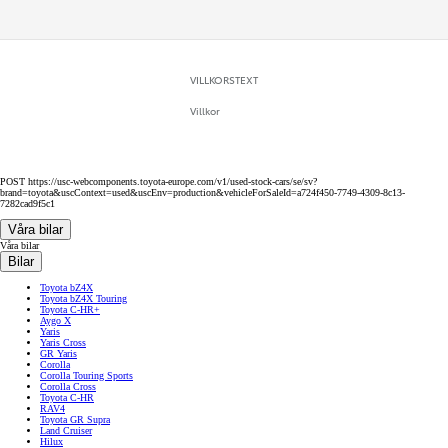
VILLKORSTEXT
Villkor
POST https://usc-webcomponents.toyota-europe.com/v1/used-stock-cars/se/sv?
brand=toyota&uscContext=used&uscEnv=production&vehicleForSaleId=a724f450-7749-4309-8c13-
7282cad9f5c1
Våra bilar
Våra bilar
Bilar
Toyota bZ4X
Toyota bZ4X Touring
Toyota C-HR+
Aygo X
Yaris
Yaris Cross
GR Yaris
Corolla
Corolla Touring Sports
Corolla Cross
Toyota C-HR
RAV4
Toyota GR Supra
Land Cruiser
Hilux