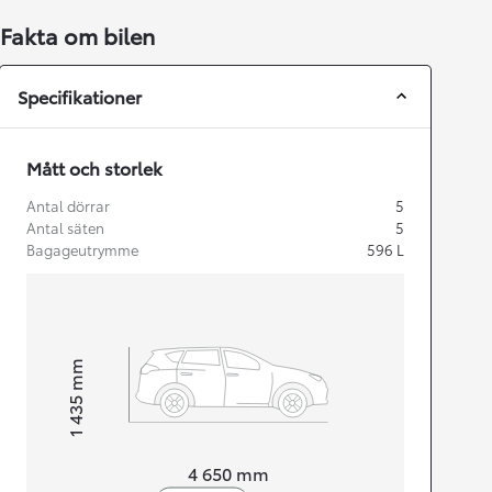
Fakta om bilen
Specifikationer
Mått och storlek
Antal dörrar
5
Antal säten
5
Bagageutrymme
596
L
mm
1 435
Height
Length
4 650
mm