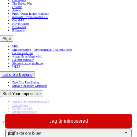
The Toyota Way
Historia
Ansvar
Press
(Opens in new window)
Kontakta Toyota Sweden AB
Covid-19
KINTO Share
Bilsäkerhet
Bilägande
Miljö
Miljö
Miljöutmaning - Environmental Challenge 2050
Hållbar mobilitet
4 steg för en bättre värld
Hållbart samhälle
Styrning och uppföljning
WLTP
Let´s Go Beyond
Zero City Utställning
adidas Stockholm Marathon
Start Your Impossible
Vad är Start your impossible?
Team Toyota
Mobilitetsprojekt
Mobilitetsprodukter
Sveriges Paralympiska Kommitté
Jag är intresserad
TOYOTA GAZOO Racing
Om TOYOTA GAZOO Racing
Fakta om bilen
WRC
WEC