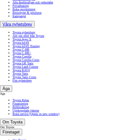
Alla återförsäljare och verkstäder
Privatleasing
Boka provkörning
Broschyrer & prislistor
Kampanjer
Våra nyhetsbrev
Toyota nyhetsbrev
Allt om elbil från Toyota
Toyota Aygo X
Toyota bZ4X
Toyota bZ4X Touring
Toyota C-HR
Toyota C-HR+
Toyota Corolla
Toyota Corolla Cross
Toyota GR Yaris
Toyota Land Cruiser
Toyota RAV4
Toyota Yaris
Toyota Yaris Cross
Fler nyhetsbrev
Äga
Äga
Toyota Relax
Finansiering
Bilförsäkring
Uppkopplade tjänster
Boka service
(Opens in new window)
Om Toyota
Om Toyota
Företaget
Om Toyota