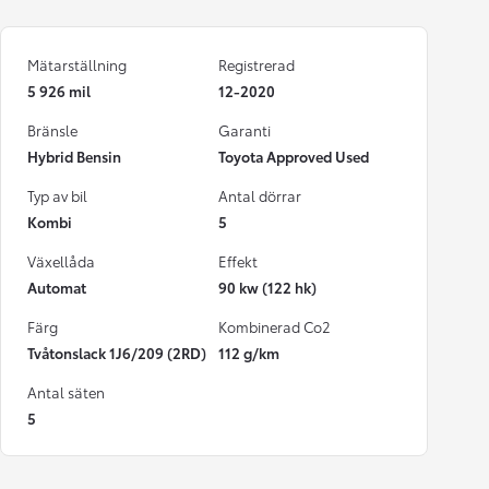
Mätarställning
Registrerad
5 926 mil
12-2020
Bränsle
Garanti
Hybrid Bensin
Toyota Approved Used
Typ av bil
Antal dörrar
Kombi
5
Växellåda
Effekt
Automat
90 kw (122 hk)
Färg
Kombinerad Co2
Tvåtonslack 1J6/209 (2RD)
112 g/km
Antal säten
5