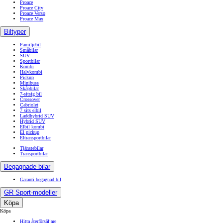
Proace
Proace City
Proace Verso
Proace Max
Biltyper
Familjebil
Småbilar
SUV
Sportbilar
Kombi
Halvkombi
Pickup
Minibuss
Skåpbilar
7-sitsig bil
Crossover
Cabriolet
7 sits elbil
Laddhybrid SUV
Hybrid SUV
Elbil kombi
El pickup
Eltransportbilar
Tjänstebilar
Transportbilar
Begagnade bilar
Garanti begagnad bil
GR Sport-modeller
Köpa
Köpa
Hitta återförsäljare