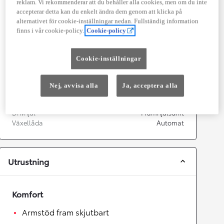
reklam. Vi rekommenderar att du behåller alla cookies, men om du inte
Effekt
90
kw (122 hk)
accepterar detta kan du enkelt ändra dem genom att klicka på
alternativet för cookie-inställningar nedan. Fullständig information
finns i vår cookie-policy.
Cookie-policy
Prestanda
Topphastighet
180
km/h
Cookie-inställningar
Acceleration 0-100km/h
11,1
sekunder
Nej, avvisa alla
Ja, acceptera alla
Växellåda
Drivhjul
Framhjulsdrift
Växellåda
Automat
Utrustning
Komfort
Armstöd fram skjutbart