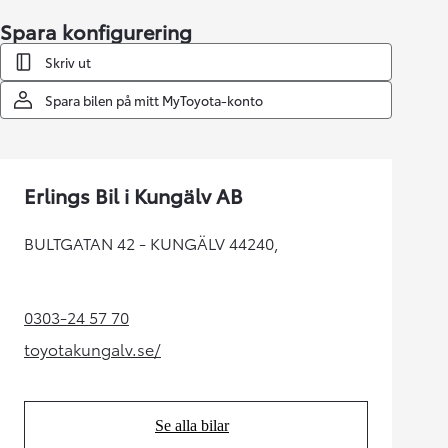
Spara konfigurering
Skriv ut
Spara bilen på mitt MyToyota-konto
Erlings Bil i Kungälv AB
BULTGATAN 42 - KUNGÄLV 44240,
0303-24 57 70
(Opens in new tab)
toyotakungalv.se/
(Opens in new tab)
Se alla bilar
(Opens in new tab)