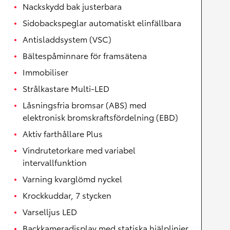
Nackskydd bak justerbara
Sidobackspeglar automatiskt elinfällbara
Antisladdsystem (VSC)
Bältespåminnare för framsätena
Immobiliser
Strålkastare Multi-LED
Låsningsfria bromsar (ABS) med
elektronisk bromskraftsfördelning (EBD)
Aktiv farthållare Plus
Vindrutetorkare med variabel
intervallfunktion
Varning kvarglömd nyckel
Krockkuddar, 7 stycken
Varselljus LED
Backkameradisplay med statiska hjälplinjer