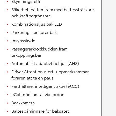
Skymningsrelä
Säkerhetsbälten fram med bältessträckare
och kraftbegränsare
Kombinationsljus bak LED
Parkeringssensorer bak
Insynsskydd
Passagerarkrockkudden fram
urkopplingsbar
Automatiskt adaptivt helljus (AHS)
Driver Attention Alert, uppmärksammar
föraren att ta en paus
Farthållare, intelligent aktiv (iACC)
eCall nödsamtal via fordon
Backkamera
Bältespåminnare för baksätet