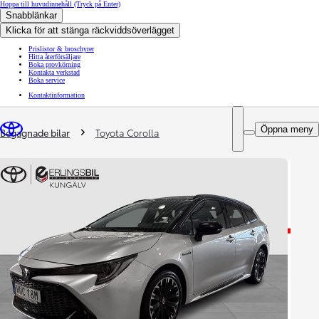
Hoppa till huvudinnehåll
(Tryck på Enter)
Snabblänkar
Klicka för att stänga räckviddsöverlägget
Prislistor & broschyrer
Hitta återförsäljare
Boka provkörning
Kontakta verkstad
Boka service
Kontaktinformation
You are here
:
Öppna meny
Begagnade bilar
Toyota Corolla