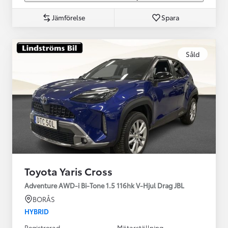
Jämförelse
Spara
Såld
Toyota Yaris Cross
Adventure AWD-i Bi-Tone 1.5 116hk V-Hjul Drag JBL
BORÅS
HYBRID
Registrerad
Mätarställning