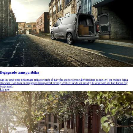
Begagnade transportbilar
Om du letar efter begagnade transportbilar så har våra auktoriserade återförsäljare modeller i en mängd olika
storlekar. Förutom en begagnad transportbil av hög kvalitet får du en smidig bilaffär som du kan känna dig
trygg med.
Läs mer