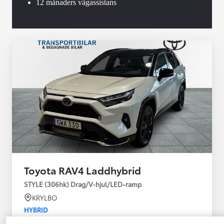
12 månaders vägassistans
Toyota RAV4 Laddhybrid
STYLE (306hk) Drag/V-hjul/LED-ramp
KRYLBO
HYBRID