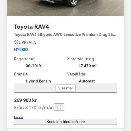
Toyota RAV4
Toyota RAV4 Elhybrid AWD Executive Premium Drag 360-kamera 
UPPSALA
HYBRID
Registrerad
Mätarställning
06-2019
17 470 mil
Bränsle
Växellåda
Hybrid Bensin
Automat
Visa mer
269 900 kr
Från 3 170 kr/mån
Läs mer
Kontakta återförsäljare