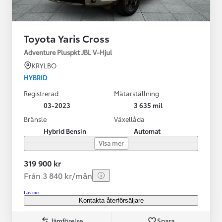
Toyota Yaris Cross
Adventure Pluspkt JBL V-Hjul
KRYLBO
HYBRID
Registrerad
Mätarställning
03-2023
3 635 mil
Bränsle
Växellåda
Hybrid Bensin
Automat
Visa mer
319 900 kr
Från 3 840 kr/mån
Läs mer
Kontakta återförsäljare
Jämförelse
Spara