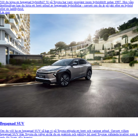
Vill du köpa en begagnad hybridbil? Vi på Toyota har varit pionjärer inom hybriddrift sedan 1997. Hos våra
återförsäljare kan du hitta ett brett utbud av begagnade hybridbilar - oavsett om du är på jakt efter en hybrid
eller en laddhybrid.
Läs mer
Begagnad SUV
Om du vill ha en begagnad SUV så kan vi på Toyota erbjuda ett brett och varierat utbud. Oavsett vilken
begagnad SUV från Toyota du väljer så får du en praktisk och pålitlig bil med Toyotas välkända kvalitet som är
redo för livets alla äventyr.