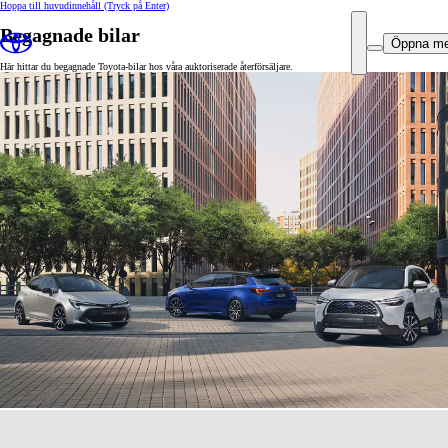
Hoppa till huvudinnehåll
(Tryck på Enter)
Begagnade bilar
Öppna m
Här hittar du begagnade Toyota-bilar hos våra auktoriserade återförsäljare.