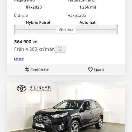
07-2023
1 256 mil
Bränsle
Växellåda
Hybrid Petrol
Automat
Visa mer
364 900 kr
Från 4 380 kr/mån
Läs mer
Jämförelse
Spara