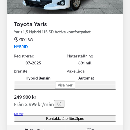
Toyota Yaris
Yaris 1,5 Hybrid 115 5D Active komfortpaket
KRYLBO
HYBRID
Registrerad
Mätarställning
07-2025
691 mil
Bränsle
Växellåda
Hybrid Bensin
Automat
Visa mer
249 900 kr
Från 2 999 kr/mån
Läs mer
Kontakta återförsäljare