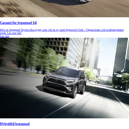
Garanti för begagnad bil
Köp en begagnad Toyota lika tryggt som vid en ny med Approved Used - Vägassistans och kvalitetsgaranti
ingår. Läs mer här!
Läs mer
Hybridbil begagnad