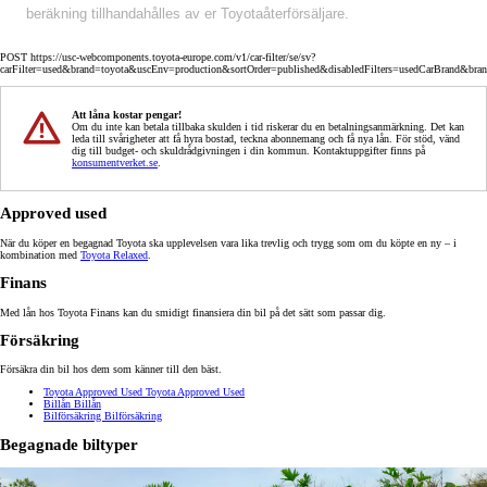
beräkning tillhandahålles av er Toyotaåterförsäljare.
POST https://usc-webcomponents.toyota-europe.com/v1/car-filter/se/sv?
carFilter=used&brand=toyota&uscEnv=production&sortOrder=published&disabledFilters=usedCarBrand&bra
Att låna kostar pengar!
Om du inte kan betala tillbaka skulden i tid riskerar du en betalningsanmärkning. Det kan
leda till svårigheter att få hyra bostad, teckna abonnemang och få nya lån. För stöd, vänd
dig till budget- och skuldrådgivningen i din kommun. Kontaktuppgifter finns på
konsumentverket.se
.
Approved used
När du köper en begagnad Toyota ska upplevelsen vara lika trevlig och trygg som om du köpte en ny – i
kombination med
Toyota Relaxed
.
Finans
Med lån hos Toyota Finans kan du smidigt finansiera din bil på det sätt som passar dig.
Försäkring
Försäkra din bil hos dem som känner till den bäst.
Toyota Approved Used
Toyota Approved Used
Billån
Billån
Bilförsäkring
Bilförsäkring
Begagnade biltyper