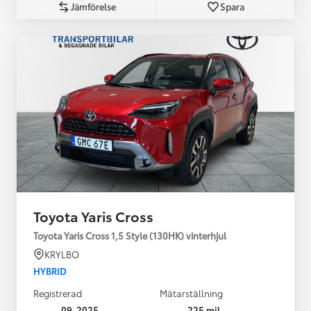
Jämförelse
Spara
Toyota Yaris Cross
Toyota Yaris Cross 1,5 Style (130HK) vinterhjul
KRYLBO
HYBRID
Registrerad
Mätarställning
09-2025
225 mil