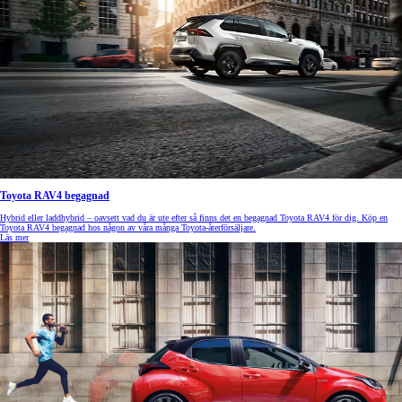
Toyota RAV4 begagnad
Hybrid eller laddhybrid – oavsett vad du är ute efter så finns det en begagnad Toyota RAV4 för dig. Köp en
Toyota RAV4 begagnad hos någon av våra många Toyota-återförsäljare.
Läs mer