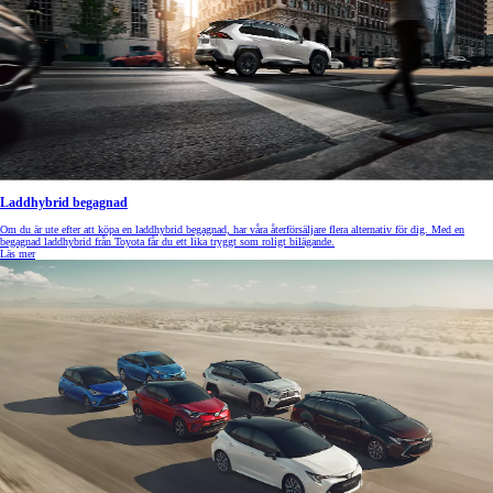
Laddhybrid begagnad
Om du är ute efter att köpa en laddhybrid begagnad, har våra återförsäljare flera alternativ för dig. Med en
begagnad laddhybrid från Toyota får du ett lika tryggt som roligt bilägande.
Läs mer