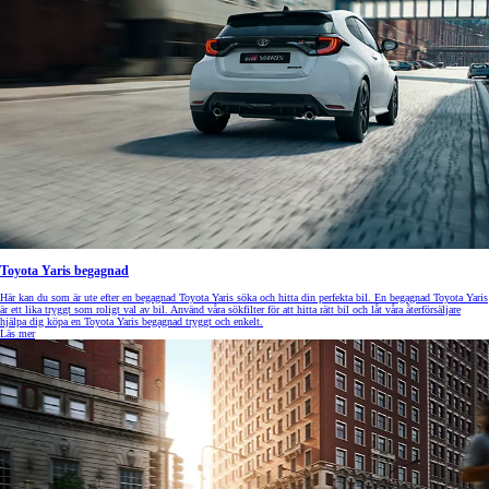
Toyota Yaris begagnad
Här kan du som är ute efter en begagnad Toyota Yaris söka och hitta din perfekta bil. En begagnad Toyota Yaris
är ett lika tryggt som roligt val av bil. Använd våra sökfilter för att hitta rätt bil och låt våra återförsäljare
hjälpa dig köpa en Toyota Yaris begagnad tryggt och enkelt.
Läs mer