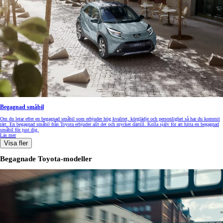
Begagnad småbil
Om du letar efter en begagnad småbil som erbjuder hög kvalitet, körglädje och personlighet så har du kommit
rätt. En begagnad småbil från Toyota erbjuder allt det och mycket därtill. Kolla själv för att hitta en begagnad
småbil för just dig.
Läs mer
Visa fler
Begagnade Toyota-modeller