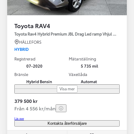
Toyota RAV4
Toyota Rav4 Hybrid Premium JBL Drag Led ramp Vhjul motorv
HÄLLEFORS
HYBRID
Registrerad
Mätarställning
07-2020
5 735 mil
Bränsle
Växellåda
Hybrid Bensin
Automat
Visa mer
379 500 kr
Från 4 556 kr/mån
Läs mer
Kontakta återförsäljare