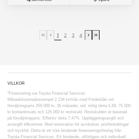
1
2
3
4
First Page
Previous page
Next page
Last Page
VILLKOR
*Finansiering via Toyota Financial Services:
Månadskostnadsexempel 2 234 kr/mån med Fördelslån vid
försäljningspris 250 000 kr, 36 månader, ord. rörlig ränta 6,69, 75 000
kr kontantinsats och 125 000 kr restskuld. Restskulden är baserad
på försäljningspris. Effektiv ränta 7,47%. Uppläggningsavgift och
aviavgift tillkommer. Med reservation för avvikelser, prisförändringar
och tryckfel. Detta är ett icke bindande finansieringsförslag från
Toyota Financial Services. Ett bindande, utförligare och individuell