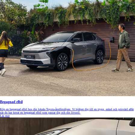
Begagnad elbil
Köp en begagnad elbil hos din lokala Toyota-återförsäljare. Vi hjälper dig till en trygg, enkel och prisvärd affär
när du har hittat en begagnad elbil som passar dig och din livsstil.
Läs mer