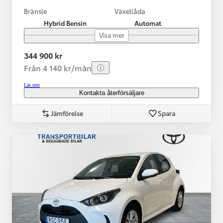
Bränsle
Växellåda
Hybrid Bensin
Automat
Visa mer
344 900 kr
Från 4 140 kr/mån
Läs mer
Kontakta återförsäljare
Jämförelse
Spara