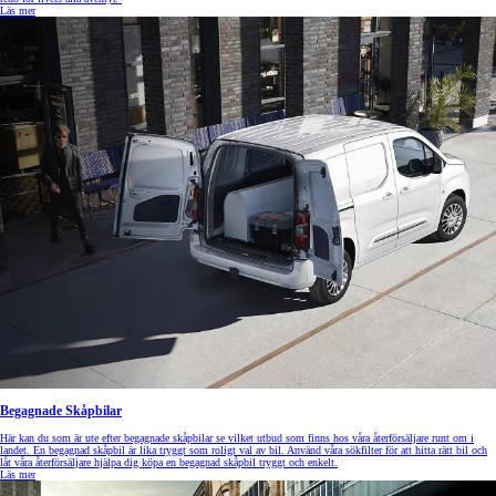
Läs mer
Begagnade Skåpbilar
Här kan du som är ute efter begagnade skåpbilar se vilket utbud som finns hos våra återförsäljare runt om i
landet. En begagnad skåpbil är lika tryggt som roligt val av bil. Använd våra sökfilter för att hitta rätt bil och
låt våra återförsäljare hjälpa dig köpa en begagnad skåpbil tryggt och enkelt.
Läs mer