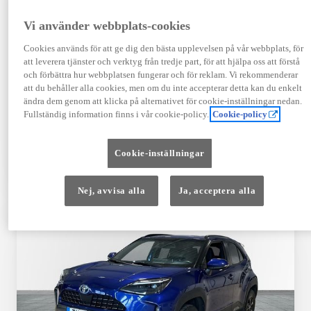
Registrerad
Mätarställning
09-2023
14 650 mil
Vi använder webbplats-cookies
Bränsle
Växellåda
Cookies används för att ge dig den bästa upplevelsen på vår webbplats, för
Hybrid Bensin
Automat
att leverera tjänster och verktyg från tredje part, för att hjälpa oss att förstå
Visa mer
och förbättra hur webbplatsen fungerar och för reklam. Vi rekommenderar
att du behåller alla cookies, men om du inte accepterar detta kan du enkelt
409 900 kr
ändra dem genom att klicka på alternativet för cookie-inställningar nedan.
Från 4 920 kr/mån
Fullständig information finns i vår cookie-policy.
Cookie-policy
Läs mer
Kontakta återförsäljare
Cookie-inställningar
Jämförelse
Spara
Nej, avvisa alla
Ja, acceptera alla