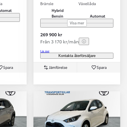
da
Bränsle
Växellåda
utomat
Hybrid
Bensin
Automat
Visa mer
269 900 kr
Från 3 170 kr/mån
Läs mer
Kontakta återförsäljare
Spara
Jämförelse
Spara