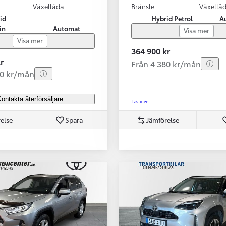
Växellåda
Bränsle
Växellå
id
Hybrid Petrol
A
in
Automat
Visa mer
Visa mer
364 900 kr
r
Från 4 380 kr/mån
80 kr/mån
ontakta återförsäljare
Läs mer
else
Spara
Jämförelse