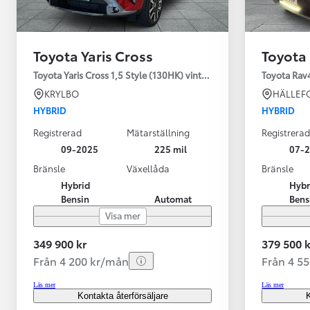
Toyota Yaris Cross
Toyota
Toyota Yaris Cross 1,5 Style (130HK) vinterhjul
Toyota Rav
KRYLBO
HÄLLEF
HYBRID
HYBRID
Registrerad
Mätarställning
Registrerad
09-2025
225 mil
07-
Bränsle
Växellåda
Bränsle
Hybrid
Hybr
Bensin
Automat
Bens
Visa mer
349 900 kr
379 500 k
Från 4 200 kr/mån
Från 4 5
Läs mer
Läs mer
Kontakta återförsäljare
K