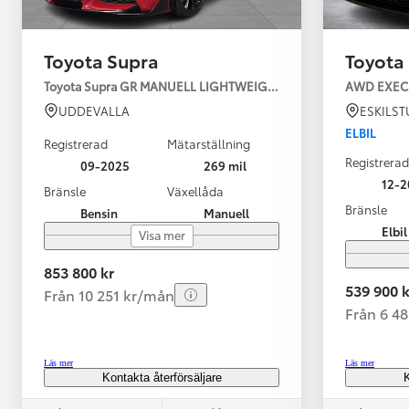
Toyota Supra
Toyota
Toyota Supra GR MANUELL LIGHTWEIGHT EVO / OMG LEV! MOM
UDDEVALLA
ESKILS
ELBIL
Registrerad
Mätarställning
Registrerad
09-2025
269 mil
12-2
Bränsle
Växellåda
Bränsle
Bensin
Manuell
Från 599 900 kr
Elbil
Visa mer
Nya Corolla Cross
HYBRID
853 800 kr
539 900 k
Från 10 251 kr/mån
Från 6 4
Läs mer
Läs mer
Kontakta återförsäljare
K