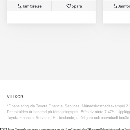
Jämförelse
Spara
Jämför
Från 852 900 kr
VILLKOR
*Finansiering via Toyota Financial Services: Månadskostnadsexempel 2 234
Restskulden är baserad på försäljningspris. Effektiv ränta 7,47%. Uppläggn
Toyota Financial Services. Ett bindande, utförligare och individuell beräkn
POST https://usc-webcomponents.toyota-europe.com/v1/car-filter/se/sv?carFilter=used&brand=toyota&uscE