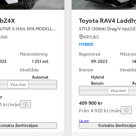
 bZ4X
Toyota RAV4 Laddh
SBIL!
AWD EXECUTIVE V-HJUL NYA MODELLEN
STYLE (306hk) Drag/V-hjul/L
TUNA
KRYLBO
HYBRID
Mätarställning
Registrerad
Mätarstä
Från 324 900 kr
025
1 251 mil
09-2023
14
Från 3 194 kr/mån
Växellåda
Bränsle
Växellå
Automat
Hybrid
Toyota C-HR
Bensin
A
Visa mer
HYBRID & LADDHYBRID
Visa mer
r
409 900 kr
81 kr/mån
Från 4 920 kr/mån
Läs mer
ontakta återförsäljare
Kontakta återförsälja