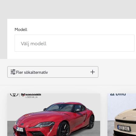
Modell
Välj modell
Från 238 900 kr
Från 2 349 kr/mån
Easy Billån
GR Yaris
Fler sökalternativ
BENSIN