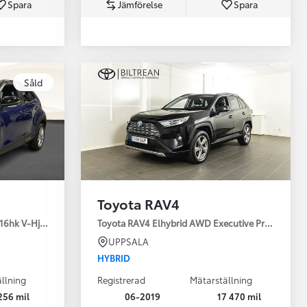
Spara
Jämförelse
Spara
Toyota Professio
Såld
När varje jobb r
Toyota RAV4
16hk V-Hjul Drag JBL
Toyota RAV4 Elhybrid AWD Executive Premium Dr
UPPSALA
HYBRID
llning
Registrerad
Mätarställning
256 mil
06-2019
17 470 mil