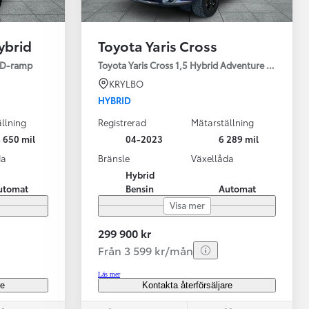
ybrid
Toyota Yaris Cross
ED-ramp
Toyota Yaris Cross 1,5 Hybrid Adventure Drag V-Hj
KRYLBO
HYBRID
llning
Registrerad
Mätarställning
Vi har Sveriges mest nöjda biläg
Nya elbil
 650 mil
04-2023
6 289 mil
Läs mer
Elbilar f
da
Bränsle
Växellåda
Hybrid
utomat
Bensin
Automat
Visa mer
299 900 kr
Från 3 599 kr/mån
Läs mer
re
Kontakta återförsäljare