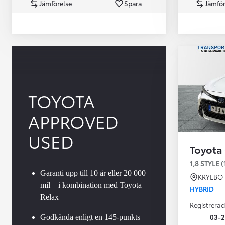
Jämförelse
Spara
Jämför
TOYOTA
APPROVED
Från 360 900 kr
Från 3 548 kr/mån
USED
Toyota
Easy Billån
Toyota GR Supra
1,8 STYLE (
BENSIN
Garanti upp till 10 år eller 20 000
KRYLBO
mil – i kombination med Toyota
HYBRID
Relax
Registrerad
03-
Godkända enligt en 145-punkts