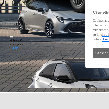
Vi använ
Cookies anvä
Från 479 900 kr
från tredje p
Från 3 333 kr/mån
rekommender
att klicka p
policy.
Cook
Easy Billån
Nya Aygo X
HYBRID
Cookie-i