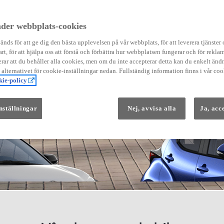
der webbplats-cookies
nds för att ge dig den bästa upplevelsen på vår webbplats, för att leverera tjänster
art, för att hjälpa oss att förstå och förbättra hur webbplatsen fungerar och för reklam
Från 569 900 kr
ar att du behåller alla cookies, men om du inte accepterar detta kan du enkelt än
Från 3 958 kr/mån
å alternativet för cookie-inställningar nedan. Fullständig information finns i vår coo
ie-policy
Yaris
HYBRID
nställningar
Nej, avvisa alla
Ja, acc