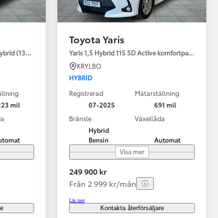
Toyota Yaris
ybrid (130HK) Style V-hjul
Yaris 1,5 Hybrid 115 5D Active komfortpaket
KRYLBO
HYBRID
llning
Registrerad
Mätarställning
123 mil
07-2025
691 mil
da
Bränsle
Växellåda
Hybrid
utomat
Bensin
Automat
Visa mer
249 900 kr
Från 2 999 kr/mån
Läs mer
re
Kontakta återförsäljare