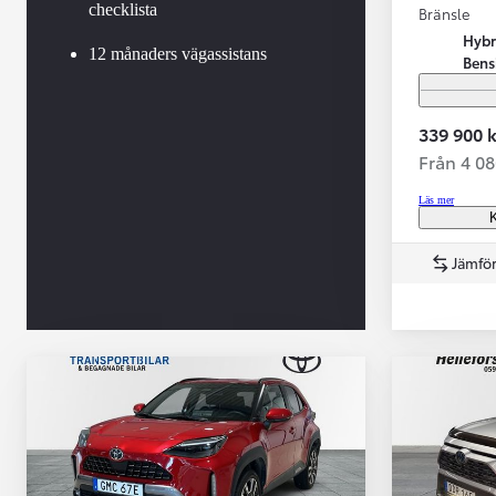
checklista
Bränsle
Hybr
12 månaders vägassistans
Bens
339 900 k
Från 4 0
Läs mer
K
Jämför