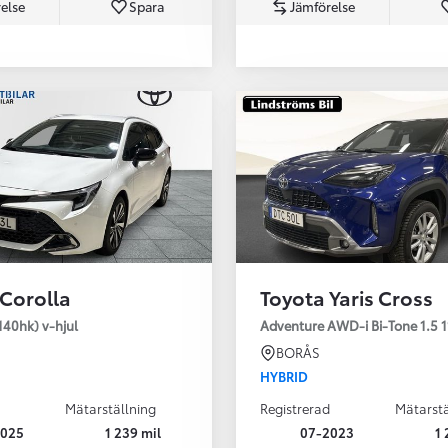
else
Spara
Jämförelse
Från 350 900 kr
Från 3 450 kr/mån
 Corolla
Toyota Yaris Cross
Easy Billån
Nya GR GT
140hk) v-hjul
Adventure AWD-i Bi-Tone 1.5 1
The soul lives on
BORÅS
HYBRID
Mätarställning
Registrerad
Mätarstä
2025
1 239 mil
07-2023
1 