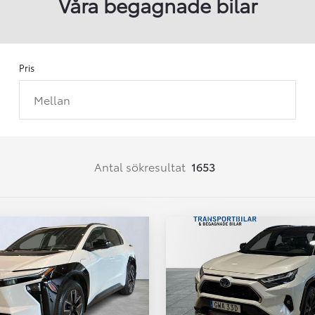
Våra begagnade bilar
Pris
Mellan
Från 257 900 kr
Från 2 535 kr/mån
Easy Billån
Corolla
Antal sökresultat
1653
HYBRID