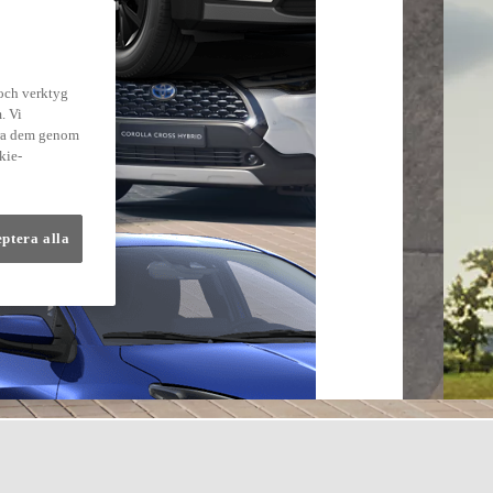
 och verktyg
. Vi
dra dem genom
kie-
eptera alla