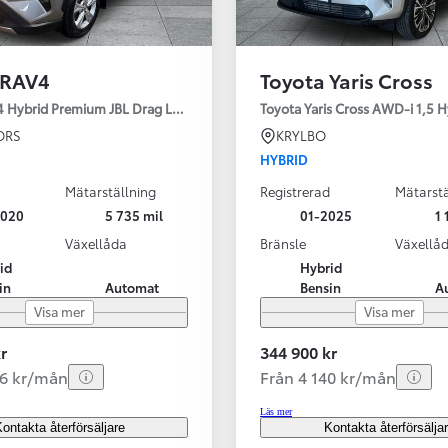
 RAV4
Toyota Yaris Cross
4 Hybrid Premium JBL Drag Led ramp Vhjul motorv
Toyota Yaris Cross AWD-i 1,5 H
ORS
KRYLBO
HYBRID
Mätarställning
Registrerad
Mätarstä
2020
5 735 mil
01-2025
1 
Växellåda
Bränsle
Växellå
id
Hybrid
in
Automat
Bensin
A
Visa mer
Visa mer
r
344 900 kr
56 kr/mån
Från 4 140 kr/mån
Läs mer
ontakta återförsäljare
Kontakta återförsälja