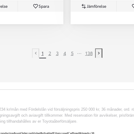
else
Spara
Jämförelse
...
1
2
3
4
5
138
Previous page
Next page
 kr/mån med Fördelslån vid försäljningspris 250 000 kr, 36 månader, ord. rör
ingsavgift och aviavgift tillkommer. Med reservation för avvikelser, prisföränd
ing tillhandahålles av er Toyotaåterförsäljare.
nv=production&sortOrder=published&disabledFilters=usedCarBrand&brands=38