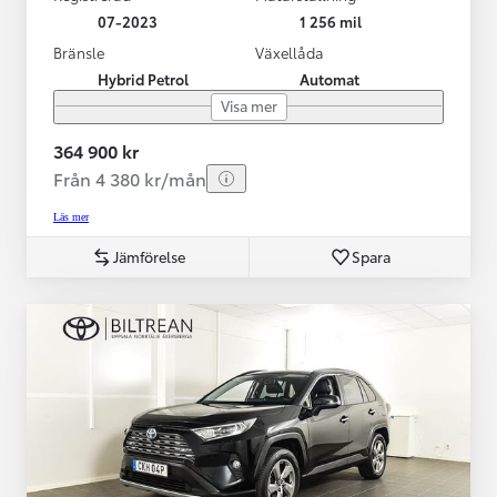
07-2023
1 256 mil
Bränsle
Växellåda
Hybrid Petrol
Automat
Visa mer
364 900 kr
Från 4 380 kr/mån
Läs mer
Jämförelse
Spara