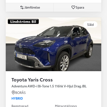
Jämförelse
Spara
Såld
Toyota Yaris Cross
Adventure AWD-i Bi-Tone 1.5 116hk V-Hjul Drag JBL
BORÅS
HYBRID
Registrerad
Mätarställning