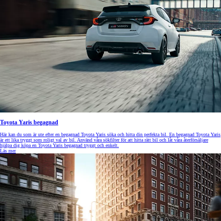
Toyota Yaris begagnad
Här kan du som är ute efter en begagnad Toyota Yaris söka och hitta din perfekta bil. En begagnad Toyota Yaris
är ett lika tryggt som roligt val av bil. Använd våra sökfilter för att hitta rätt bil och låt våra återförsäljare
hjälpa dig köpa en Toyota Yaris begagnad tryggt och enkelt.
Läs mer