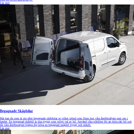
Läs mer
Begagnade Skåpbilar
Här kan du som är ute efter begagnade skåpbilar se vilket utbud som finns hos våra återförsäljare runt om i
landet. En begagnad skåpbil är lika tryggt som roligt val av bil. Använd våra sökfilter för att hitta rätt bil och
låt våra återförsäljare hjälpa dig köpa en begagnad skåpbil tryggt och enkelt.
Läs mer