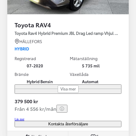
Toyota RAV4
Toyota Rav4 Hybrid Premium JBL Drag Led ramp Vhjul motorv
HÄLLEFORS
HYBRID
Registrerad
Mätarställning
07-2020
5 735 mil
Bränsle
Växellåda
Hybrid Bensin
Automat
Visa mer
379 500 kr
Från 4 556 kr/mån
Läs mer
Kontakta återförsäljare