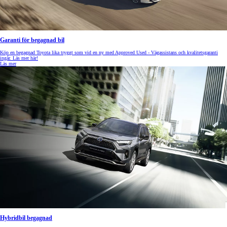
Garanti för begagnad bil
Köp en begagnad Toyota lika tryggt som vid en ny med Approved Used - Vägassistans och kvalitetsgaranti
ingår. Läs mer här!
Läs mer
Hybridbil begagnad