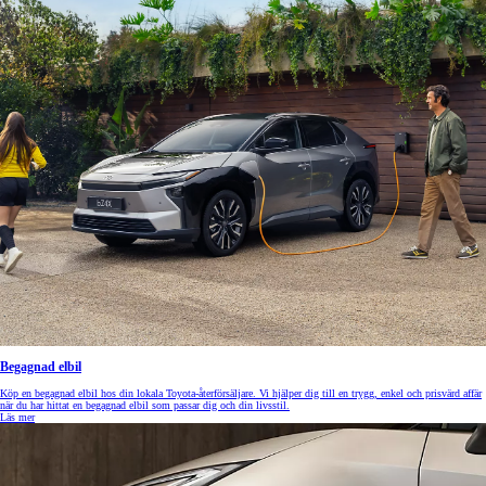
Begagnad elbil
Köp en begagnad elbil hos din lokala Toyota-återförsäljare. Vi hjälper dig till en trygg, enkel och prisvärd affär
när du har hittat en begagnad elbil som passar dig och din livsstil.
Läs mer