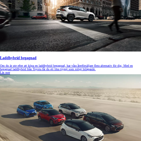
Laddhybrid begagnad
Om du är ute efter att köpa en laddhybrid begagnad, har våra återförsäljare flera alternativ för dig. Med en
begagnad laddhybrid från Toyota får du ett lika tryggt som roligt bilägande.
Läs mer