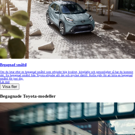
Begagnad småbil
Om du letar efter en begagnad småbil som erbjuder hög kvalitet, körglädje och personlighet så har du kommit
rätt. En begagnad småbil från Toyota erbjuder allt det och mycket därtill. Kolla själv för att hitta en begagnad
småbil för just dig.
Läs mer
Visa fler
Begagnade Toyota-modeller