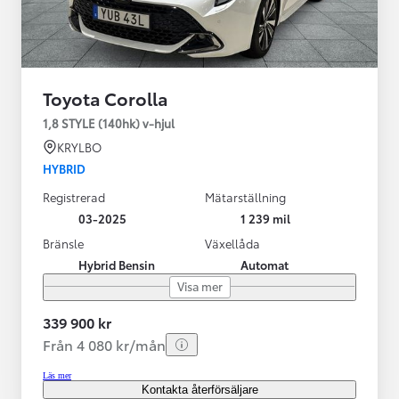
Toyota Corolla
1,8 STYLE (140hk) v-hjul
KRYLBO
HYBRID
Registrerad
Mätarställning
03-2025
1 239 mil
Bränsle
Växellåda
Hybrid Bensin
Automat
Visa mer
339 900 kr
Från 4 080 kr/mån
Läs mer
Kontakta återförsäljare