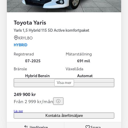
Toyota Yaris
Yaris 1,5 Hybrid 115 5D Active komfortpaket
KRYLBO
HYBRID
Registrerad
Mätarställning
07-2025
691 mil
Bränsle
Växellåda
Hybrid Bensin
Automat
Visa mer
249 900 kr
Från 2 999 kr/mån
Läs mer
Kontakta återförsäljare
Jämförelse
Spara