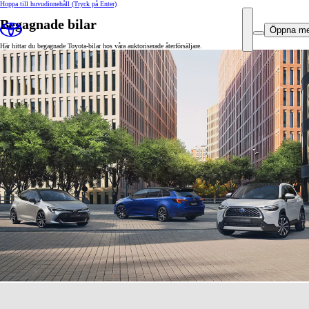
Hoppa till huvudinnehåll
(Tryck på Enter)
Begagnade bilar
Öppna m
Här hittar du begagnade Toyota-bilar hos våra auktoriserade återförsäljare.