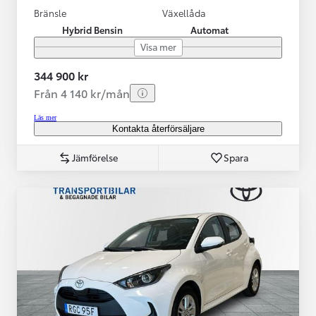
Bränsle
Växellåda
Hybrid Bensin
Automat
Visa mer
344 900 kr
Från 4 140 kr/mån
Läs mer
Kontakta återförsäljare
Jämförelse
Spara