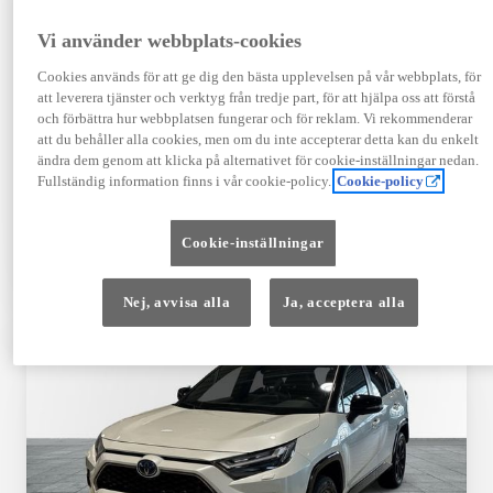
Registrerad
Mätarställning
12-2025
1 251 mil
Vi använder webbplats-cookies
Bränsle
Växellåda
Cookies används för att ge dig den bästa upplevelsen på vår webbplats, för
Elbil
Automat
att leverera tjänster och verktyg från tredje part, för att hjälpa oss att förstå
Visa mer
och förbättra hur webbplatsen fungerar och för reklam. Vi rekommenderar
att du behåller alla cookies, men om du inte accepterar detta kan du enkelt
539 900 kr
ändra dem genom att klicka på alternativet för cookie-inställningar nedan.
Från 6 481 kr/mån
Fullständig information finns i vår cookie-policy.
Cookie-policy
Läs mer
Kontakta återförsäljare
Cookie-inställningar
Jämförelse
Spara
Nej, avvisa alla
Ja, acceptera alla