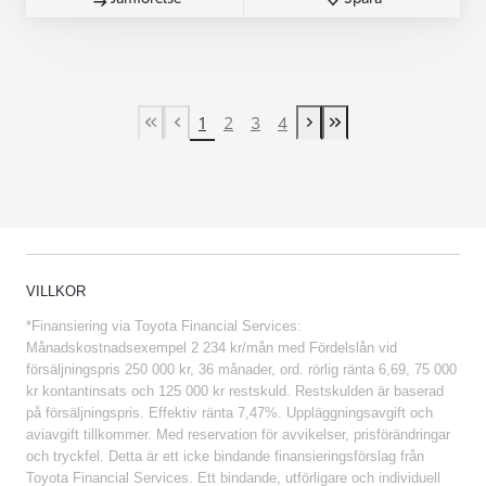
1
2
3
4
First Page
Previous page
Next page
Last Page
VILLKOR
*Finansiering via Toyota Financial Services:
Månadskostnadsexempel 2 234 kr/mån med Fördelslån vid
försäljningspris 250 000 kr, 36 månader, ord. rörlig ränta 6,69, 75 000
kr kontantinsats och 125 000 kr restskuld. Restskulden är baserad
på försäljningspris. Effektiv ränta 7,47%. Uppläggningsavgift och
aviavgift tillkommer. Med reservation för avvikelser, prisförändringar
och tryckfel. Detta är ett icke bindande finansieringsförslag från
Toyota Financial Services. Ett bindande, utförligare och individuell