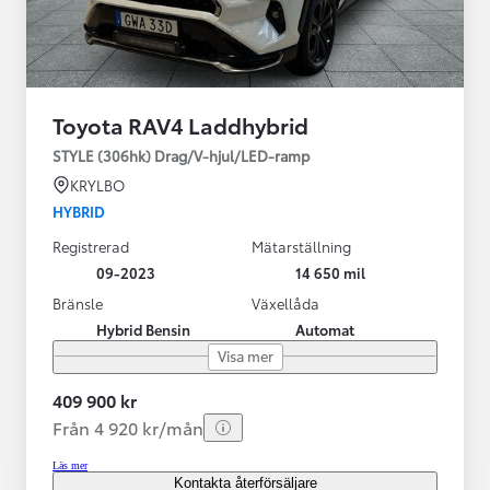
Toyota RAV4 Laddhybrid
STYLE (306hk) Drag/V-hjul/LED-ramp
KRYLBO
HYBRID
Registrerad
Mätarställning
09-2023
14 650 mil
Bränsle
Växellåda
Hybrid Bensin
Automat
Visa mer
409 900 kr
Från 4 920 kr/mån
Läs mer
Kontakta återförsäljare