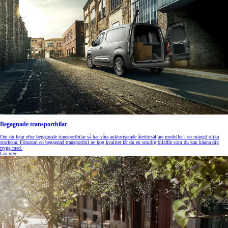
Begagnade transportbilar
Om du letar efter begagnade transportbilar så har våra auktoriserade återförsäljare modeller i en mängd olika
storlekar. Förutom en begagnad transportbil av hög kvalitet får du en smidig bilaffär som du kan känna dig
trygg med.
Läs mer