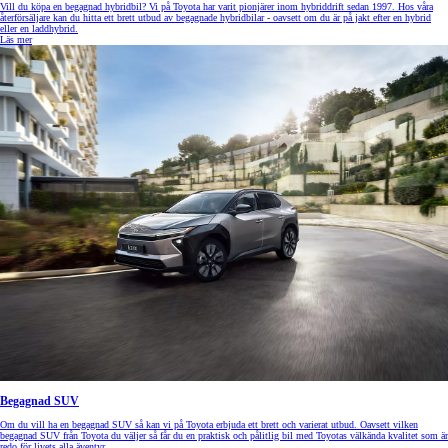
Vill du köpa en begagnad hybridbil? Vi på Toyota har varit pionjärer inom hybriddrift sedan 1997. Hos våra
återförsäljare kan du hitta ett brett utbud av begagnade hybridbilar - oavsett om du är på jakt efter en hybrid
eller en laddhybrid.
Läs mer
Begagnad SUV
Om du vill ha en begagnad SUV så kan vi på Toyota erbjuda ett brett och varierat utbud. Oavsett vilken
begagnad SUV från Toyota du väljer så får du en praktisk och pålitlig bil med Toyotas välkända kvalitet som är
redo för livets alla äventyr.