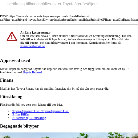
beräkning tillhandahålles av er Toyotaåterförsäljare.
POST https://usc-webcomponents.toyota-europe.com/v1/car-filter/se/sv?
carFilter=used&brand=toyota&uscEnv=production&sortOrder=published&disabledFilters=usedCarBrand&bra
Att låna kostar pengar!
Om du inte kan betala tillbaka skulden i tid riskerar du en betalningsanmärkning. Det kan
leda till svårigheter att få hyra bostad, teckna abonnemang och få nya lån. För stöd, vänd
dig till budget- och skuldrådgivningen i din kommun. Kontaktuppgifter finns på
konsumentverket.se
.
Approved used
När du köper en begagnad Toyota ska upplevelsen vara lika trevlig och trygg som om du köpte en ny – i
kombination med
Toyota Relaxed
.
Finans
Med lån hos Toyota Finans kan du smidigt finansiera din bil på det sätt som passar dig.
Försäkring
Försäkra din bil hos dem som känner till den bäst.
Toyota Approved Used
Toyota Approved Used
Billån
Billån
Bilförsäkring
Bilförsäkring
Begagnade biltyper