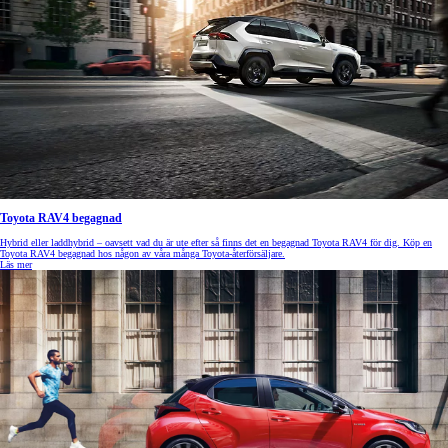
Toyota RAV4 begagnad
Hybrid eller laddhybrid – oavsett vad du är ute efter så finns det en begagnad Toyota RAV4 för dig. Köp en
Toyota RAV4 begagnad hos någon av våra många Toyota-återförsäljare.
Läs mer