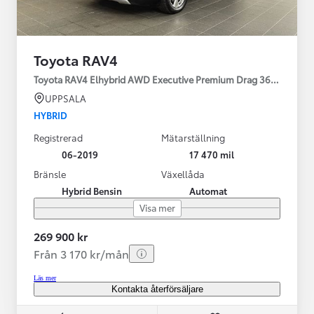
Toyota RAV4
Toyota RAV4 Elhybrid AWD Executive Premium Drag 360-kamera 
UPPSALA
HYBRID
Registrerad
Mätarställning
06-2019
17 470 mil
Bränsle
Växellåda
Hybrid Bensin
Automat
Visa mer
269 900 kr
Från 3 170 kr/mån
Läs mer
Kontakta återförsäljare