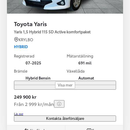
Toyota Yaris
Yaris 1,5 Hybrid 115 5D Active komfortpaket
KRYLBO
HYBRID
Registrerad
Mätarställning
07-2025
691 mil
Bränsle
Växellåda
Hybrid Bensin
Automat
Visa mer
249 900 kr
Från 2 999 kr/mån
Läs mer
Kontakta återförsäljare