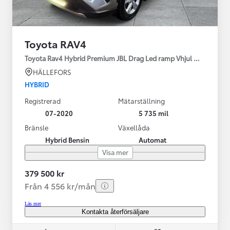
Toyota RAV4
Toyota Rav4 Hybrid Premium JBL Drag Led ramp Vhjul motorv
HÄLLEFORS
HYBRID
Registrerad
Mätarställning
07-2020
5 735 mil
Bränsle
Växellåda
Hybrid Bensin
Automat
Visa mer
379 500 kr
Från 4 556 kr/mån
Läs mer
Kontakta återförsäljare