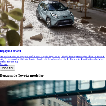
Begagnad småbil
Om du letar efter en begagnad småbil som erbjuder hög kvalitet, körglädje och personlighet så har du kommit
rätt. En begagnad småbil från Toyota erbjuder allt det och mycket därtill. Kolla själv för att hitta en begagnad
småbil för just dig.
Läs mer
Visa fler
Begagnade Toyota-modeller