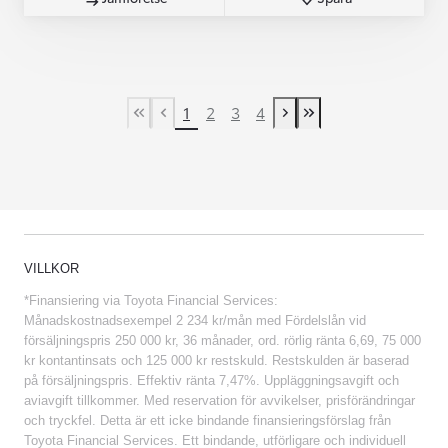
1
2
3
4
First Page
Previous page
Next page
Last Page
VILLKOR
*Finansiering via Toyota Financial Services:
Månadskostnadsexempel 2 234 kr/mån med Fördelslån vid
försäljningspris 250 000 kr, 36 månader, ord. rörlig ränta 6,69, 75 000
kr kontantinsats och 125 000 kr restskuld. Restskulden är baserad
på försäljningspris. Effektiv ränta 7,47%. Uppläggningsavgift och
aviavgift tillkommer. Med reservation för avvikelser, prisförändringar
och tryckfel. Detta är ett icke bindande finansieringsförslag från
Toyota Financial Services. Ett bindande, utförligare och individuell