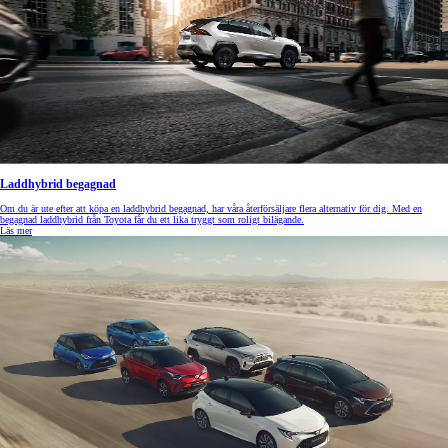
Laddhybrid begagnad
Om du är ute efter att köpa en laddhybrid begagnad, har våra återförsäljare flera alternativ för dig. Med en
begagnad laddhybrid från Toyota får du ett lika tryggt som roligt bilägande.
Läs mer