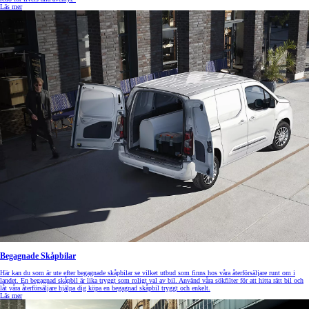
Läs mer
Begagnade Skåpbilar
Här kan du som är ute efter begagnade skåpbilar se vilket utbud som finns hos våra återförsäljare runt om i
landet. En begagnad skåpbil är lika tryggt som roligt val av bil. Använd våra sökfilter för att hitta rätt bil och
låt våra återförsäljare hjälpa dig köpa en begagnad skåpbil tryggt och enkelt.
Läs mer