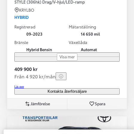
STYLE (306hk) Drag/V-hjul/LED-ramp
KRYLBO
HYBRID
Registrerad
Mätarställning
09-2023
14 650 mil
Bränsle
Växellåda
Hybrid Bensin
Automat
Visa mer
409 900 kr
Från 4 920 kr/mån
Läs mer
Kontakta återförsäljare
Jämförelse
Spara