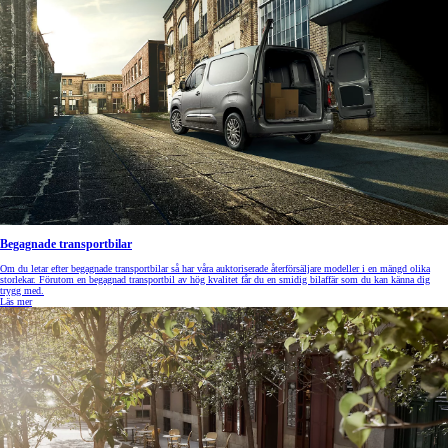
Begagnade transportbilar
Om du letar efter begagnade transportbilar så har våra auktoriserade återförsäljare modeller i en mängd olika
storlekar. Förutom en begagnad transportbil av hög kvalitet får du en smidig bilaffär som du kan känna dig
trygg med.
Läs mer