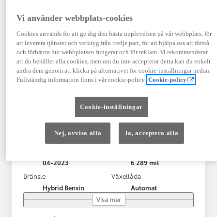
Vi använder webbplats-cookies
Cookies används för att ge dig den bästa upplevelsen på vår webbplats, för
att leverera tjänster och verktyg från tredje part, för att hjälpa oss att förstå
och förbättra hur webbplatsen fungerar och för reklam. Vi rekommenderar
att du behåller alla cookies, men om du inte accepterar detta kan du enkelt
ändra dem genom att klicka på alternativet för cookie-inställningar nedan.
Fullständig information finns i vår cookie-policy.
Cookie-policy
Toyota Yaris Cross
Cookie-inställningar
Toyota Yaris Cross 1,5 Hybrid Adventure Drag V-Hjul
KRYLBO
Nej, avvisa alla
Ja, acceptera alla
HYBRID
Registrerad
Mätarställning
04-2023
6 289 mil
Bränsle
Växellåda
Hybrid Bensin
Automat
Visa mer