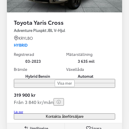
Toyota Yaris Cross
Adventure Pluspkt JBL V-Hjul
KRYLBO
HYBRID
Registrerad
Mätarställning
03-2023
3 635 mil
Bränsle
Växellåda
Hybrid Bensin
Automat
Visa mer
319 900 kr
Från 3 840 kr/mån
Läs mer
Kontakta återförsäljare
Jämförelse
Spara