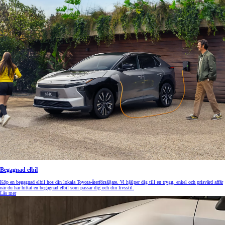
Begagnad elbil
Köp en begagnad elbil hos din lokala Toyota-återförsäljare. Vi hjälper dig till en trygg, enkel och prisvärd affär
när du har hittat en begagnad elbil som passar dig och din livsstil.
Läs mer