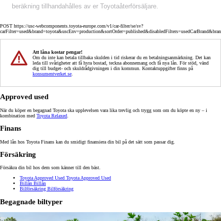
beräkning tillhandahålles av er Toyotaåterförsäljare.
POST https://usc-webcomponents.toyota-europe.com/v1/car-filter/se/sv?
carFilter=used&brand=toyota&uscEnv=production&sortOrder=published&disabledFilters=usedCarBrand&bra
Att låna kostar pengar!
Om du inte kan betala tillbaka skulden i tid riskerar du en betalningsanmärkning. Det kan
leda till svårigheter att få hyra bostad, teckna abonnemang och få nya lån. För stöd, vänd
dig till budget- och skuldrådgivningen i din kommun. Kontaktuppgifter finns på
konsumentverket.se
.
Approved used
När du köper en begagnad Toyota ska upplevelsen vara lika trevlig och trygg som om du köpte en ny – i
kombination med
Toyota Relaxed
.
Finans
Med lån hos Toyota Finans kan du smidigt finansiera din bil på det sätt som passar dig.
Försäkring
Försäkra din bil hos dem som känner till den bäst.
Toyota Approved Used
Toyota Approved Used
Billån
Billån
Bilförsäkring
Bilförsäkring
Begagnade biltyper