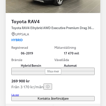
Toyota RAV4
Toyota RAV4 Elhybrid AWD Executive Premium Drag 360-kamera 
UPPSALA
HYBRID
Registrerad
Mätarställning
06-2019
17 470 mil
Bränsle
Växellåda
Hybrid Bensin
Automat
Visa mer
269 900 kr
Från 3 170 kr/mån
Läs mer
Kontakta återförsäljare