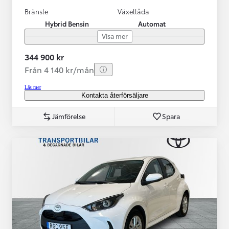
Bränsle
Växellåda
Hybrid Bensin
Automat
Visa mer
344 900 kr
Från 4 140 kr/mån
Läs mer
Kontakta återförsäljare
Jämförelse
Spara