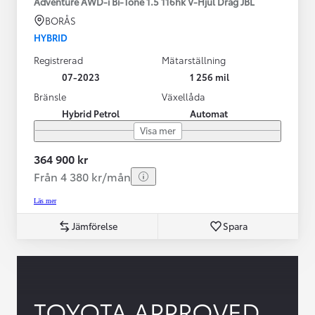
Adventure AWD-i Bi-Tone 1.5 116hk V-Hjul Drag JBL
BORÅS
HYBRID
Registrerad
Mätarställning
07-2023
1 256 mil
Bränsle
Växellåda
Hybrid Petrol
Automat
Visa mer
364 900 kr
Från 4 380 kr/mån
Läs mer
Jämförelse
Spara
TOYOTA APPROVED