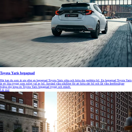
Toyota Yaris begagnad
Här kan du som är ute efter en begagnad Toyota Yaris söka och hitta din perfekta bil. En begagnad Toyota Yaris
är ett lika tryggt som roligt val av bil. Använd våra sökfilter för att hitta rätt bil och låt våra återförsäljare
hjälpa dig köpa en Toyota Yaris begagnad tryggt och enkelt.
Läs mer