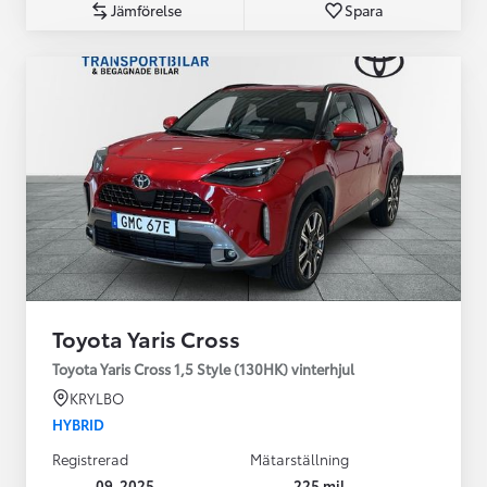
Jämförelse
Spara
Toyota Yaris Cross
Toyota Yaris Cross 1,5 Style (130HK) vinterhjul
KRYLBO
HYBRID
Registrerad
Mätarställning
09-2025
225 mil