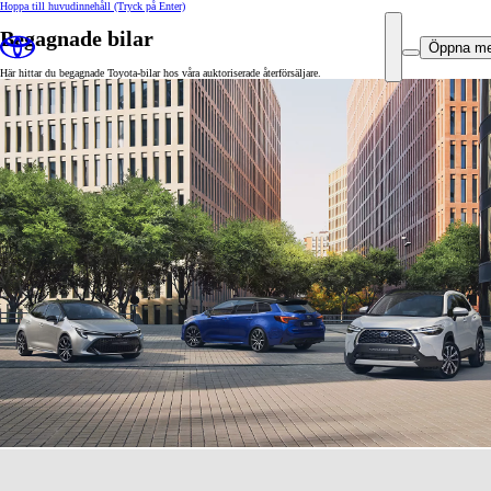
Hoppa till huvudinnehåll
(Tryck på Enter)
Begagnade bilar
Öppna m
Här hittar du begagnade Toyota-bilar hos våra auktoriserade återförsäljare.