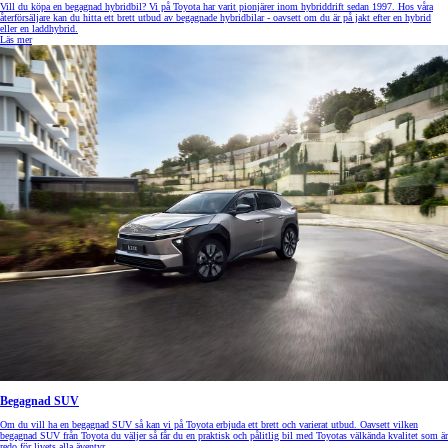
Vill du köpa en begagnad hybridbil? Vi på Toyota har varit pionjärer inom hybriddrift sedan 1997. Hos våra
återförsäljare kan du hitta ett brett utbud av begagnade hybridbilar - oavsett om du är på jakt efter en hybrid
eller en laddhybrid.
Läs mer
Begagnad SUV
Om du vill ha en begagnad SUV så kan vi på Toyota erbjuda ett brett och varierat utbud. Oavsett vilken
begagnad SUV från Toyota du väljer så får du en praktisk och pålitlig bil med Toyotas välkända kvalitet som är
redo för livets alla äventyr.