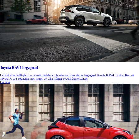
Toyota RAV4 begagnad
Hybrid eller laddhybrid – oavsett vad du är ute efter så finns det en begagnad Toyota RAV4 för dig. Köp en
Toyota RAV4 begagnad hos någon av våra många Toyota-återförsäljare.
Läs mer