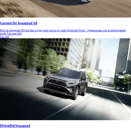
Garanti för begagnad bil
Köp en begagnad Toyota lika tryggt som vid en ny med Approved Used - Vägassistans och kvalitetsgaranti
ingår. Läs mer här!
Läs mer
Hybridbil begagnad