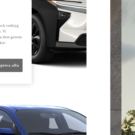
lmer
 och verktyg
. Vi
dra dem genom
kie-
eptera alla