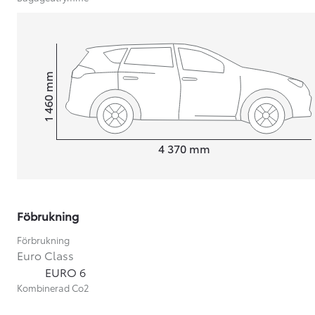
mm
1 460
Height
Length
4 370
mm
Föbrukning
Förbrukning
Euro Class
Från 599 900 kr
EURO 6
Nya Corolla Cross
Kombinerad Co2
HYBRID