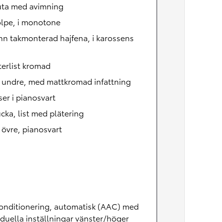
uta med avimning
olpe, i monotone
n takmonterad hajfena, i karossens
erlist kromad
, undre, med mattkromad infattning
ser i pianosvart
cka, list med plätering
, övre, pianosvart
onditionering, automatisk (AAC) med
iduella inställningar vänster/höger