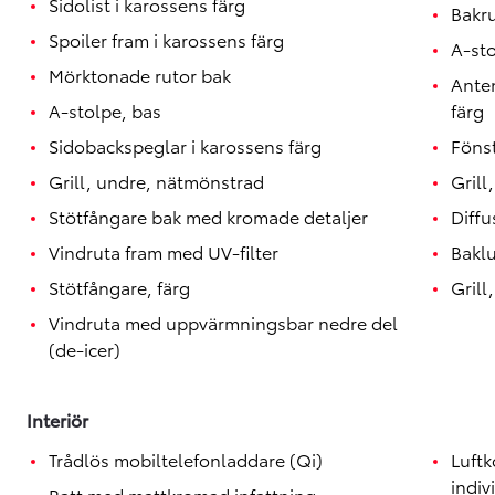
Sidolist i karossens färg
Bakr
Spoiler fram i karossens färg
A-st
Mörktonade rutor bak
Anten
A-stolpe, bas
färg
Sidobackspeglar i karossens färg
Fönst
Grill, undre, nätmönstrad
Grill
Stötfångare bak med kromade detaljer
Diffu
Vindruta fram med UV-filter
Baklu
Stötfångare, färg
Grill
Vindruta med uppvärmningsbar nedre del
(de-icer)
Interiör
Trådlös mobiltelefonladdare (Qi)
Luftk
indiv
Ratt med mattkromad infattning