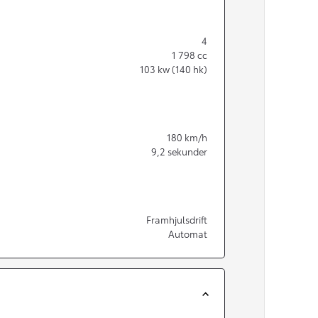
4
1 798
cc
103
kw (140 hk)
180
km/h
9,2
sekunder
Framhjulsdrift
Automat
Från 350 900 kr
Från 3 450 kr/mån
Easy Billån