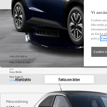
Vi använ
Cookies anvä
från tredje p
rekommender
att klicka p
policy.
Cook
Cookie-i
Från 479 900 kr
Från 3 333 kr/mån
Easy Billån
Nya Aygo X
Highlights
Fakta om bilen
HYBRID
Mätarställning
Registrerad
Bränsle