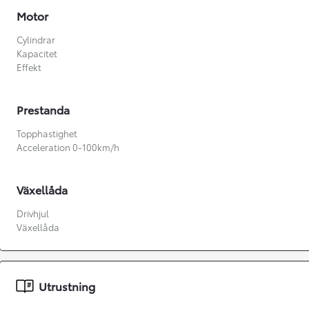
Motor
Cylindrar
Kapacitet
Effekt
Prestanda
Topphastighet
Acceleration 0-100km/h
Växellåda
Drivhjul
Växellåda
Från 360 900 kr
Från 3 548 kr/mån
Utrustning
Easy Billån