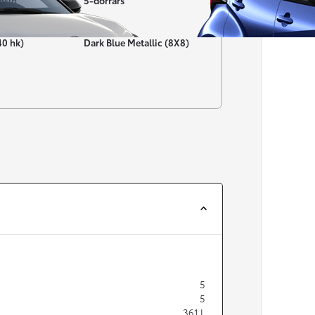
nsin
5-dörrars
Färg
40 hk)
Dark Blue Metallic (8X8)
Från 257 900 kr
Från 2 535 kr/mån
Easy Billån
Corolla
HYBRID
5
5
361
L