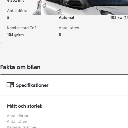
4 502 mil
09-2023
Hybrid Be
Antal dörrar
Växellåda
Effekt
5
Automat
103 kw (1
Kombinerad Co2
Antal säten
104 g/km
5
Fakta om bilen
Från 238 900 kr
Specifikationer
Från 2 349 kr/mån
Easy Billån
Mått och storlek
GR Yaris
BENSIN
Antal dörrar
Antal säten
Bagageutrymme