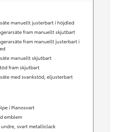
Nya GR GT
The soul lives on
säte manuellt justerbart i höjdled
gerarsäte fram manuellt skjutbart
gerarsäte fram manuellt justerbart i
led
säte manuellt skjutbart
öd fram skjutbart
säte med svankstöd, eljusterbart
lpe i Pianosvart
id emblem
, undre, svart metalliclack