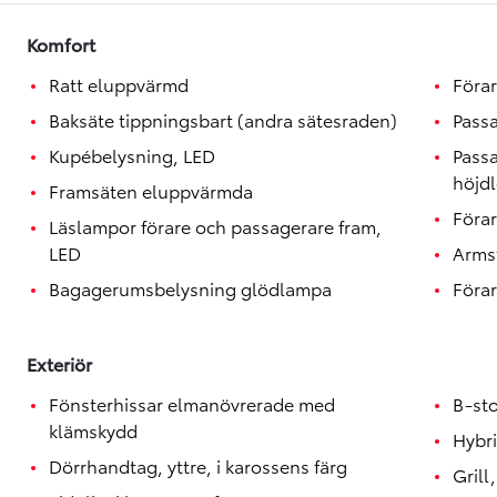
Toyota GR Supra
BENSIN
Komfort
Ratt eluppvärmd
Förar
Baksäte tippningsbart (andra sätesraden)
Passa
Kupébelysning, LED
Passa
höjd
Framsäten eluppvärmda
Förar
Läslampor förare och passagerare fram,
LED
Armst
Bagagerumsbelysning glödlampa
Förar
Exteriör
Fönsterhissar elmanövrerade med
B-sto
klämskydd
Hybr
Dörrhandtag, yttre, i karossens färg
Grill