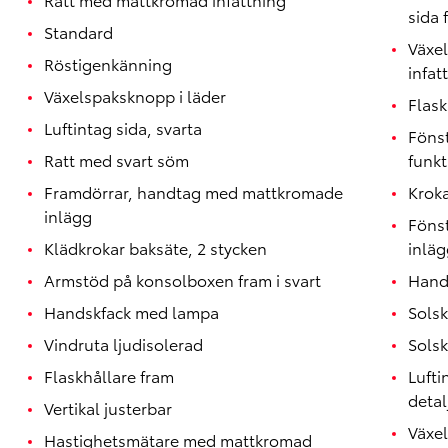
sida 
Standard
Växe
Röstigenkänning
infat
Växelspaksknopp i läder
Flask
Luftintag sida, svarta
Föns
Ratt med svart söm
funkt
Framdörrar, handtag med mattkromade
Kroka
inlägg
Föns
Klädkrokar baksäte, 2 stycken
inläg
Armstöd på konsolboxen fram i svart
Handt
Handskfack med lampa
Sols
Vindruta ljudisolerad
Solsk
Flaskhållare fram
Lufti
detal
Vertikal justerbar
Växel
Hastighetsmätare med mattkromad