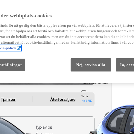
Instruktionsfilmer
Toyota C-HR Instruktionsfilmer
Yaris Instruktionsfilmer
der webbplats-cookies
Yaris Cross Instruktionsfilmer
Digital Smart Nyckel Instruktionsfi
nds för att ge dig den bästa upplevelsen på vår webbplats, för att leverera tjänster
art, för att hjälpa oss att förstå och förbättra hur webbplatsen fungerar och för reklam
ar att du behåller alla cookies, men om du inte accepterar detta kan du enkelt än
å alternativet för cookie-inställningar nedan. Fullständig information finns i vår coo
ie-policy
nställningar
Nej, avvisa alla
Ja, acc
Från 569 900 kr
Från 3 958 kr/mån
Yaris
Tjänster
Återförsäljare
HYBRID
Typ av bil