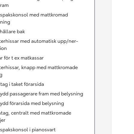
fram
lspakskonsol med mattkromad
tning
hållare bak
terhissar med automatisk upp/ner-
ion
r för t ex matkassar
terhissar, knapp med mattkromade
g
ag i taket förarsida
kydd passagerare fram med belysning
ydd förarsida med belysning
ntag, centralt med mattkromade
jer
spakskonsol i pianosvart