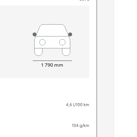
Width
1 790
mm
Från 324 900 kr
4,6
l/100 km
Från 3 194 kr/mån
Toyota C-HR
104
g/km
HYBRID & LADDHYBRID