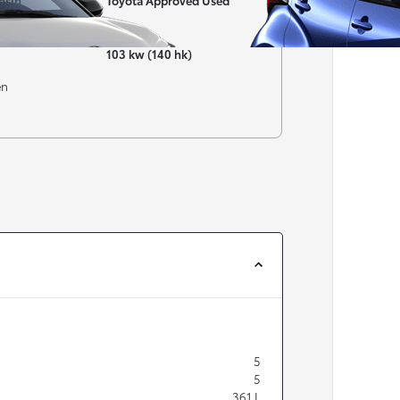
nsin
Toyota Approved Used
Effekt
103 kw (140 hk)
en
Från 257 900 kr
Från 2 535 kr/mån
Easy Billån
Corolla
HYBRID
5
5
361
L