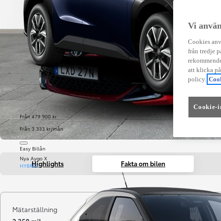
Vi använ
Cookies anvä
från tredje p
rekommender
att klicka p
policy.
Cook
Cookie-i
Från 479 900 kr
Från 3 333 kr/mån
Easy Billån
Nya Aygo X
Highlights
Fakta om bilen
HYBRID
Mätarställning
Registrerad
Bränsle