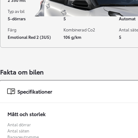
2 350 mil
05-2023
Hybrid Be
Typ av bil
Antal dörrar
Växellåda
5-dörrars
5
Automat
Färg
Kombinerad Co2
Antal sät
Emotional Red 2 (3U5)
106 g/km
5
Fakta om bilen
Från 238 900 kr
Specifikationer
Från 2 349 kr/mån
Easy Billån
Mått och storlek
GR Yaris
BENSIN
Antal dörrar
Antal säten
Bagageutrymme