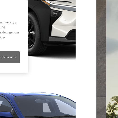
lmer
 och verktyg
. Vi
dra dem genom
kie-
eptera alla