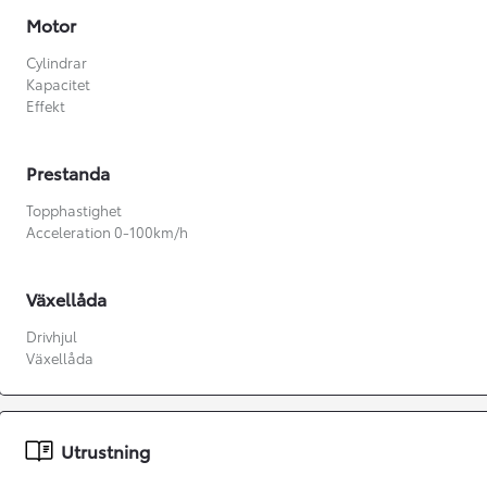
Motor
Cylindrar
Kapacitet
Effekt
Prestanda
Topphastighet
Acceleration 0-100km/h
Växellåda
Drivhjul
Växellåda
Från 360 900 kr
Från 3 548 kr/mån
Utrustning
Easy Billån