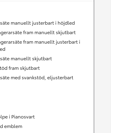
Nya GR GT
The soul lives on
säte manuellt justerbart i höjdled
gerarsäte fram manuellt skjutbart
gerarsäte fram manuellt justerbart i
led
säte manuellt skjutbart
öd fram skjutbart
säte med svankstöd, eljusterbart
lpe i Pianosvart
id emblem