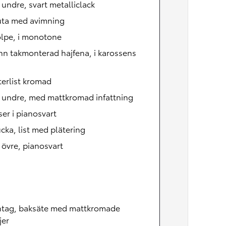
, undre, svart metalliclack
uta med avimning
olpe, i monotone
n takmonterad hajfena, i karossens
erlist kromad
, undre, med mattkromad infattning
ser i pianosvart
cka, list med plätering
, övre, pianosvart
intag, baksäte med mattkromade
jer