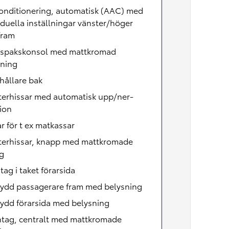
onditionering, automatisk (AAC) med
iduella inställningar vänster/höger
fram
lspakskonsol med mattkromad
tning
hållare bak
terhissar med automatisk upp/ner-
ion
r för t ex matkassar
terhissar, knapp med mattkromade
g
ag i taket förarsida
kydd passagerare fram med belysning
ydd förarsida med belysning
ntag, centralt med mattkromade