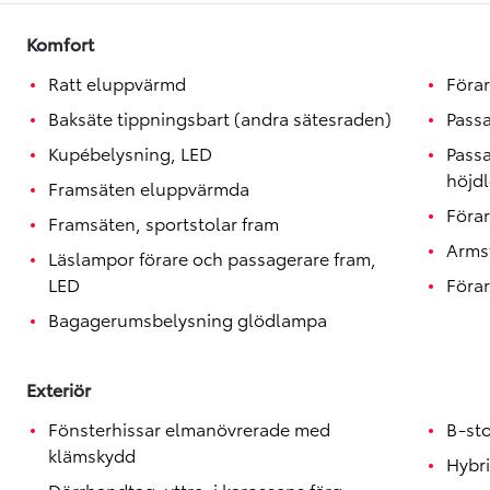
Toyota GR Supra
BENSIN
Komfort
Ratt eluppvärmd
Förar
Baksäte tippningsbart (andra sätesraden)
Passa
Kupébelysning, LED
Passa
höjd
Framsäten eluppvärmda
Förar
Framsäten, sportstolar fram
Armst
Läslampor förare och passagerare fram,
LED
Förar
Bagagerumsbelysning glödlampa
Exteriör
Fönsterhissar elmanövrerade med
B-sto
klämskydd
Hybr
Dörrhandtag, yttre, i karossens färg