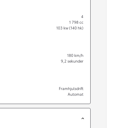
4
1 798
cc
103
kw (140 hk)
180
km/h
9,2
sekunder
Framhjulsdrift
Automat
Från 350 900 kr
Från 3 450 kr/mån
Easy Billån