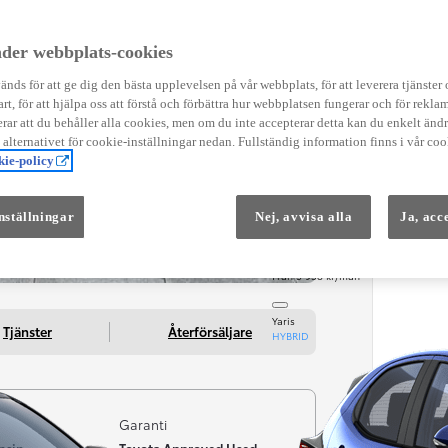
Instruktionsfilmer
Toyota C-HR Instruktionsfilmer
Yaris Instruktionsfilmer
der webbplats-cookies
Yaris Cross Instruktionsfilmer
Digital Smart Nyckel Instruktionsfi
nds för att ge dig den bästa upplevelsen på vår webbplats, för att leverera tjänster
art, för att hjälpa oss att förstå och förbättra hur webbplatsen fungerar och för reklam
ar att du behåller alla cookies, men om du inte accepterar detta kan du enkelt än
å alternativet för cookie-inställningar nedan. Fullständig information finns i vår coo
ie-policy
nställningar
Nej, avvisa alla
Ja, acc
Från 569 900 kr
Från 3 958 kr/mån
Yaris
Tjänster
Återförsäljare
HYBRID
Garanti