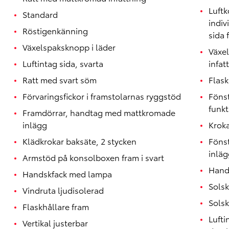
Luftk
Standard
indiv
Röstigenkänning
sida 
Växelspaksknopp i läder
Växe
Luftintag sida, svarta
infat
Ratt med svart söm
Flask
Förvaringsfickor i framstolarnas ryggstöd
Föns
funkt
Framdörrar, handtag med mattkromade
inlägg
Kroka
Klädkrokar baksäte, 2 stycken
Föns
inläg
Armstöd på konsolboxen fram i svart
Handt
Handskfack med lampa
Sols
Vindruta ljudisolerad
Solsk
Flaskhållare fram
Lufti
Vertikal justerbar