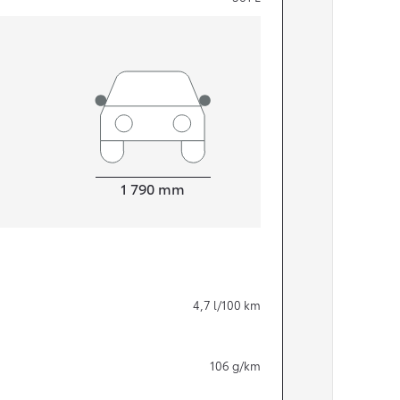
Width
1 790
mm
Från 324 900 kr
4,7
l/100 km
Från 3 194 kr/mån
Toyota C-HR
106
g/km
HYBRID & LADDHYBRID