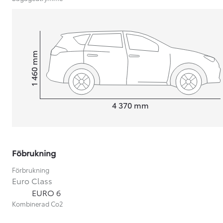
mm
1 460
Height
Length
4 370
mm
Föbrukning
Förbrukning
Euro Class
Från 599 900 kr
EURO 6
Nya Corolla Cross
Kombinerad Co2
HYBRID