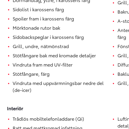
Grill
Sidolist i karossens färg
Bakr
Spoiler fram i karossens färg
A-st
Mörktonade rutor bak
Anten
Sidobackspeglar i karossens färg
färg
Grill, undre, nätmönstrad
Fönst
Stötfångare bak med kromade detaljer
Grill
Vindruta fram med UV-filter
Diffu
Stötfångare, färg
Baklu
Vindruta med uppvärmningsbar nedre del
Grill
(de-icer)
Interiör
Trådlös mobiltelefonladdare (Qi)
Luft
detal
Ratt med mattkromad infattning