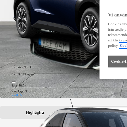
Vi använ
Cookies anvä
från tredje p
rekommender
att klicka p
policy.
Cook
Cookie-i
Från 479 900 kr
Från 3 333 kr/mån
Easy Billån
Nya Aygo X
HYBRID
Highlights
Fakta om bilen