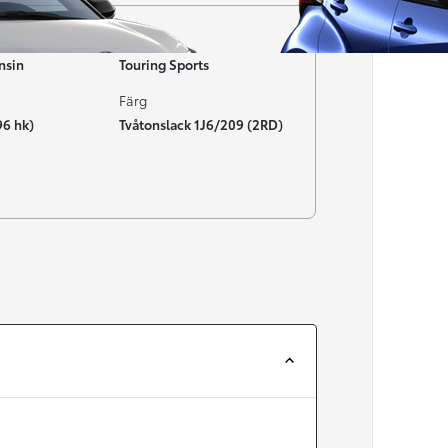
Typ av bil
nsin
Touring Sports
Färg
96 hk)
Tvåtonslack 1J6/209 (2RD)
Från 257 900 kr
Från 2 535 kr/mån
Easy Billån
Corolla
HYBRID