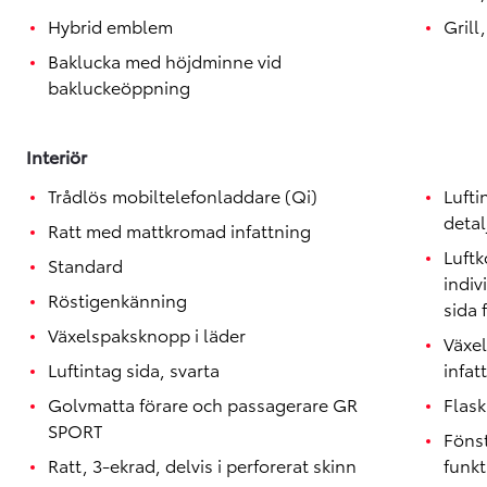
Hybrid emblem
Grill
Baklucka med höjdminne vid
bakluckeöppning
Interiör
Trådlös mobiltelefonladdare (Qi)
Luft
detal
Ratt med mattkromad infattning
Luftk
Standard
indiv
Röstigenkänning
sida 
Växelspaksknopp i läder
Växe
Luftintag sida, svarta
infat
Golvmatta förare och passagerare GR
Flask
SPORT
Föns
Ratt, 3-ekrad, delvis i perforerat skinn
funkt