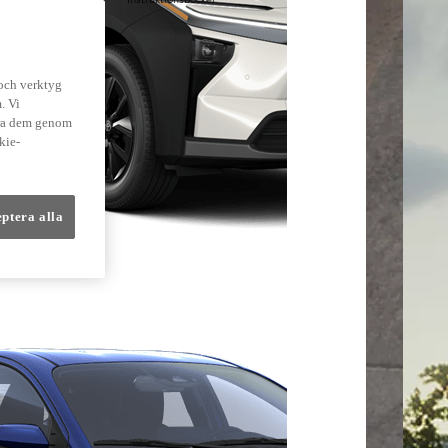
lmer
 och verktyg
. Vi
dra dem genom
kie-
eptera alla