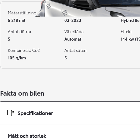
Mätarställning
Registrerad
Bränsle
5 218 mil
03-2023
Hybrid Be
Antal dörrar
Växellåda
Effekt
5
Automat
144 kw (1
Kombinerad Co2
Antal säten
105 g/km
5
Från 238 900 kr
Fakta om bilen
Från 2 349 kr/mån
Easy Billån
Specifikationer
GR Yaris
BENSIN
Mått och storlek