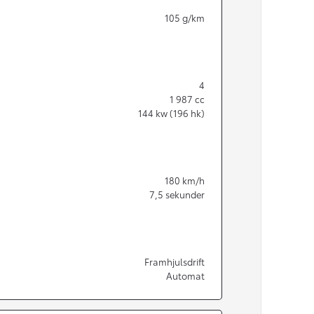
105
g/km
4
1 987
cc
144
kw (196 hk)
180
km/h
7,5
sekunder
Från 350 900 kr
Framhjulsdrift
Automat
Från 3 450 kr/mån
Easy Billån