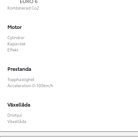
EURO 6
Kombinerad Co2
Motor
Cylindrar
Kapacitet
Effekt
Prestanda
Topphastighet
Acceleration 0-100km/h
Växellåda
Från 360 900 kr
Drivhjul
Växellåda
Från 3 548 kr/mån
Easy Billån