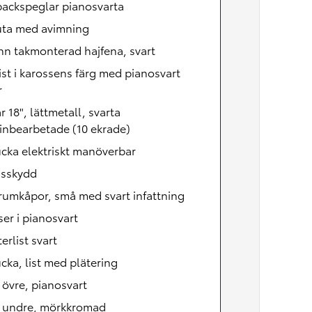
backspeglar pianosvarta
uta med avimning
n takmonterad hajfena, svart
ist i karossens färg med pianosvart
r
r 18", lättmetall, svarta
inbearbetade (10 ekrade)
cka elektriskt manöverbar
nsskydd
rumkåpor, små med svart infattning
ser i pianosvart
erlist svart
cka, list med plätering
, övre, pianosvart
, undre, mörkkromad