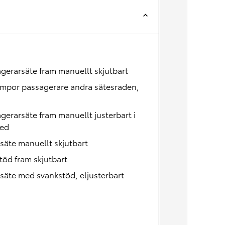
Nya GR GT
The soul lives on
gerarsäte fram manuellt skjutbart
ampor passagerare andra sätesraden,
gerarsäte fram manuellt justerbart i
led
säte manuellt skjutbart
öd fram skjutbart
säte med svankstöd, eljusterbart