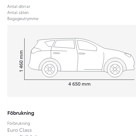
Antal dörrar
Antal säten
Bagageutrymme
mm
1 460
Height
Length
4 650
mm
Föbrukning
Från 599 900 kr
Nya Corolla Cross
Förbrukning
HYBRID
Euro Class