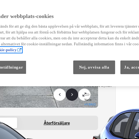
Instruktionsfilmer
Toyota C-HR Instruktionsfilmer
Yaris Instruktionsfilmer
der webbplats-cookies
Yaris Cross Instruktionsfilmer
Digital Smart Nyckel Instruktionsfi
nds för att ge dig den bästa upplevelsen på vår webbplats, för att leverera tjänster
art, för att hjälpa oss att förstå och förbättra hur webbplatsen fungerar och för reklam
ar att du behåller alla cookies, men om du inte accepterar detta kan du enkelt än
å alternativet för cookie-inställningar nedan. Fullständig information finns i vår coo
ie-policy
nställningar
Nej, avvisa alla
Ja, acc
Från 569 900 kr
Från 3 958 kr/mån
Yaris
HYBRID
Återförsäljare