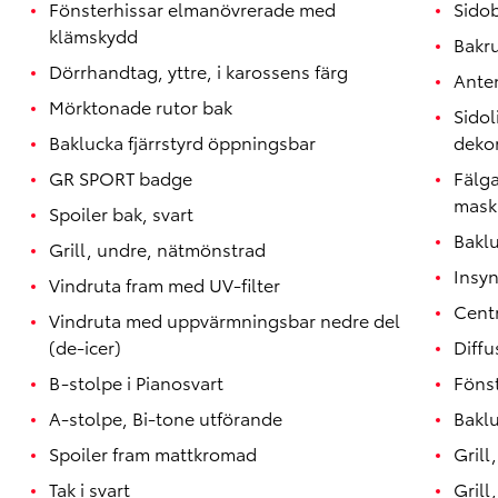
Fönsterhissar elmanövrerade med
Sido
klämskydd
Bakr
Dörrhandtag, yttre, i karossens färg
Anten
Mörktonade rutor bak
Sidol
Baklucka fjärrstyrd öppningsbar
deko
GR SPORT badge
Fälga
mask
Spoiler bak, svart
Baklu
Grill, undre, nätmönstrad
Insy
Vindruta fram med UV-filter
Cent
Vindruta med uppvärmningsbar nedre del
(de-icer)
Diffu
B-stolpe i Pianosvart
Fönst
A-stolpe, Bi-tone utförande
Baklu
Spoiler fram mattkromad
Grill
Tak i svart
Grill