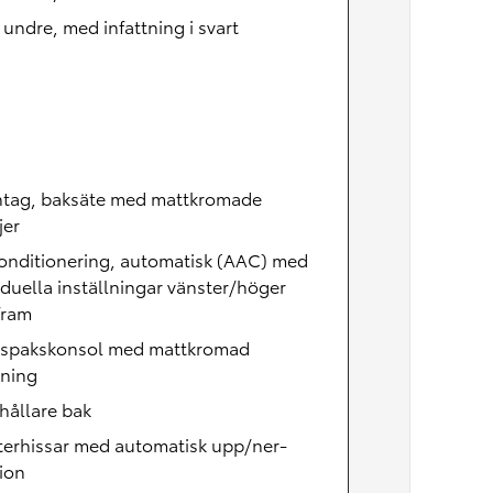
, undre, med infattning i svart
intag, baksäte med mattkromade
jer
onditionering, automatisk (AAC) med
iduella inställningar vänster/höger
fram
lspakskonsol med mattkromad
tning
hållare bak
terhissar med automatisk upp/ner-
ion