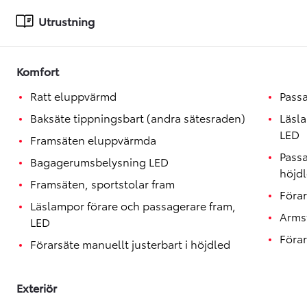
Toyota GR Supra
BENSIN
Utrustning
Komfort
Ratt eluppvärmd
Passa
Baksäte tippningsbart (andra sätesraden)
Läsl
LED
Framsäten eluppvärmda
Passa
Bagagerumsbelysning LED
höjd
Framsäten, sportstolar fram
Förar
Läslampor förare och passagerare fram,
Armst
LED
Förar
Förarsäte manuellt justerbart i höjdled
Exteriör